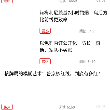
08-05
最热
阅读
16559
赫梅利尼茨基7小时殉爆，乌后方
比前线更致命
最热
阅读
8403
以色列内讧公开化！防长一句
话，军队不买账
最热
阅读
6410
核牌局的模糊艺术：普京核红线，到底有多红？
08-05
最热
阅读
5150