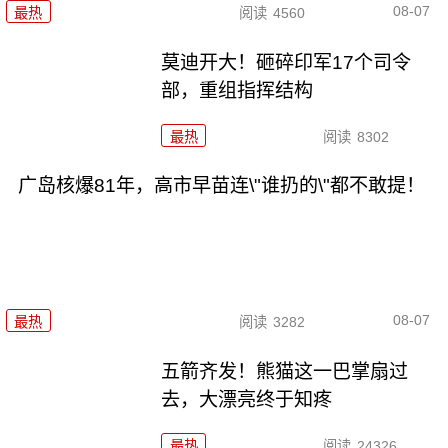
08-07
最热
阅读
4560
莫迪开大！砸碎印军17个司令
部，重组指挥结构
最热
阅读
8302
广岛核爆81年，高市早苗连\"谁扔的\"都不敢提！
08-07
最热
阅读
3282
五箭齐发！熊猫这一巴掌扇过
去，大漂亮终于知疼
最热
阅读
24326