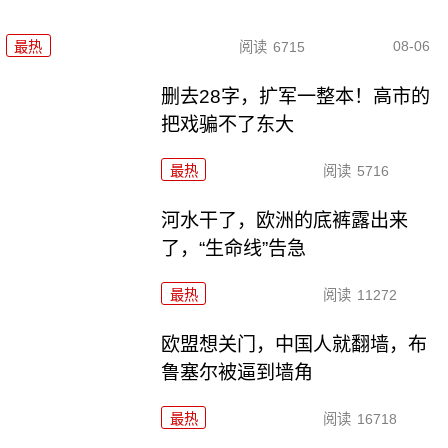
08-06
最热
阅读
6715
删去28字，扩军一整本！高市的
把戏骗不了东大
最热
阅读
5716
河水干了，欧洲的底裤露出来
了，“生命线”告急
最热
阅读
11272
欧盟想关门，中国人就翻墙，布
鲁塞尔被逼到墙角
最热
阅读
16718