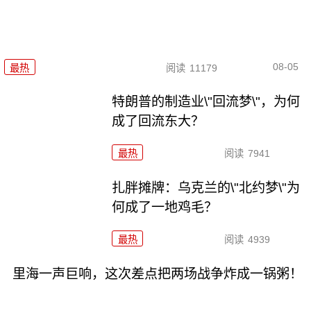
08-05
最热
阅读
11179
特朗普的制造业\"回流梦\"，为何
成了回流东大？
最热
阅读
7941
扎胖摊牌：乌克兰的\"北约梦\"为
何成了一地鸡毛？
最热
阅读
4939
里海一声巨响，这次差点把两场战争炸成一锅粥！