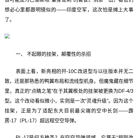
想必心里都跟明镜似的——印度空军，这次怕是摊上大事
了。
一、 不起眼的挂架，颠覆性的杀招
表面上看，新亮相的歼-10C改进型与以往版本并无二
致，还是那熟悉的鸭翼布局和流线型机身。但魔鬼藏在细节
里，真正的“点睛之笔”在于其翼根处的挂架被更换为DF-4/3
型。这个改动看似微小，实则是一次“灵魂升级”。因为这个
挂架，正是为了适配东大目前最尖端的空中长剑——霹
雳-17（PL-17）超远程空空导弹。
PL-17是何方神圣？在空空导弹领域，它属于“规则改