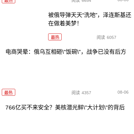
最热
阅读
6654
被俄导弹天天“洗地”，泽连斯基还
在做着美梦！
最热
阅读
6057
电商哭晕：俄乌互相砸\"饭碗\"，战争已没有后方
08-06
最热
阅读
4357
766亿买不来安全？美核潜光鲜\"大计划\"的背后