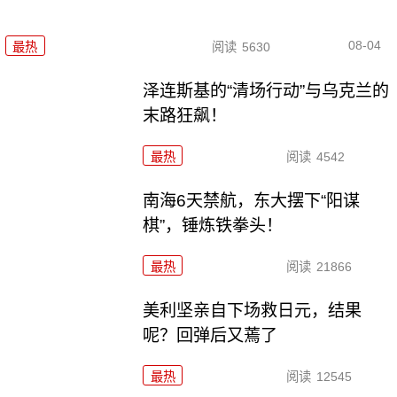
08-04
最热
阅读
5630
泽连斯基的“清场行动”与乌克兰的
末路狂飙！
最热
阅读
4542
南海6天禁航，东大摆下“阳谋
棋”，锤炼铁拳头！
最热
阅读
21866
美利坚亲自下场救日元，结果
呢？回弹后又蔫了
最热
阅读
12545