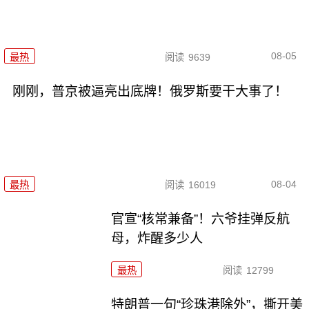
08-05
最热
阅读
9639
刚刚，普京被逼亮出底牌！俄罗斯要干大事了！
08-04
最热
阅读
16019
官宣“核常兼备”！六爷挂弹反航
母，炸醒多少人
最热
阅读
12799
特朗普一句“珍珠港除外”，撕开美