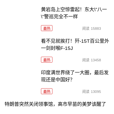
黄岩岛上空惊雷起！东大\"八一
\"警巡完全不一样
最热
阅读
15883
看不见就挨打！歼-15T百公里外
一剑封喉F-15J
最热
阅读
13458
印度满世界绕了一大圈，最后发
现还是中国好？
最热
阅读
13095
特朗普突然关闭领事馆，高市早苗的美梦该醒了