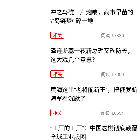
冲之鸟礁一声炮响，高市早苗的
\"岛链梦\"碎一地
相关
阅读
17830
泽连斯基一夜斩总理又砍防长，
这大戏几个意思？
相关
阅读
17803
黄海这出“老将配新王”，把俄罗斯
海军看沉默了
相关
阅读
16554
“工厂的工厂”：中国这棋彻底颠覆
全球工业版图