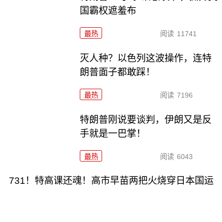
国霸权遮羞布
最热
阅读
11741
灭人种？以色列这波操作，连特
朗普面子都敢踩！
最热
阅读
7196
特朗普刚说要谈判，伊朗又是反
手就是一巴掌！
最热
阅读
6043
731！特高课还魂！高市早苗两把火烧穿日本国运