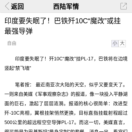
返回
西陆军情
印度要失眠了！巴铁歼10C“魔改”或挂
最强导弹
小
大
自由
印度要失眠了！歼10C“魔改”挂PL-17，巴铁将在边境
竖起“禁飞墙”
笔者按： 最近南亚次大陆的天空，似乎又要变天了。
一则来自美媒《军事观察杂志》的报道，像一块投入平静湖
面的巨石，激起了层层涟漪。报道的核心很简单：改进型
歼-10C亮相，翼根挂架悄然更换，目标直指挂载射程超过
500公里的超远程空空导弹PL-17。而这一切，美媒直言，
很可能是为巴基斯坦“量身定制”的套餐。消息一出，看官们