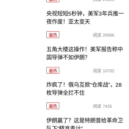
央视短短5秒钟，美军3年兵推一
夜作废！亚太变天
最热
阅读
20686
五角大楼这操作！美军报告称中
国导弹不如伊朗？
最热
阅读
10702
炸疯了！俄乌互掀“仓库战”，28
枚导弹全拦不住
最热
阅读
7435
伊朗赢了？这是特朗普给革命卫
队下“精准毒计”