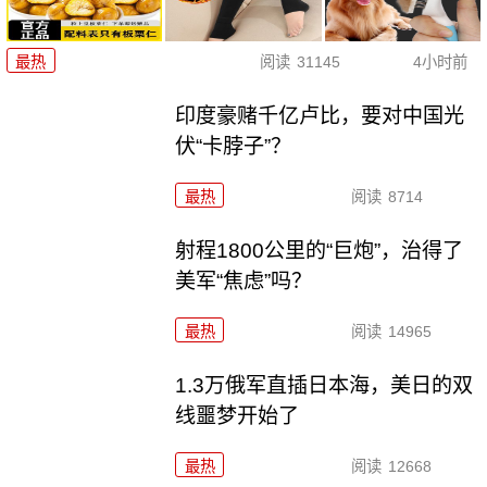
最热
阅读
31145
4小时前
印度豪赌千亿卢比，要对中国光
伏“卡脖子”？
最热
阅读
8714
射程1800公里的“巨炮”，治得了
美军“焦虑”吗？
最热
阅读
14965
1.3万俄军直插日本海，美日的双
线噩梦开始了
最热
阅读
12668