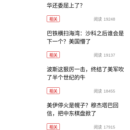
华还委屈上了？
相关
阅读
19248
巴铁横扫海湾：沙科之后谁会是
下一个？美国懵了
相关
阅读
19137
波斯这狠厉一击，终结了美军吹
了半个世纪的牛
相关
阅读
18455
美伊停火是幌子？穆杰塔巴回
信，把中东棋盘掀了
相关
阅读
17915