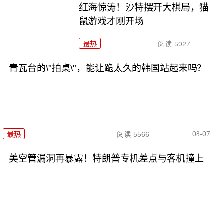
红海惊涛！沙特摆开大棋局，猫
鼠游戏才刚开场
最热
阅读
5927
青瓦台的\"拍桌\"，能让跪太久的韩国站起来吗？
08-07
最热
阅读
5566
美空管漏洞再暴露！特朗普专机差点与客机撞上