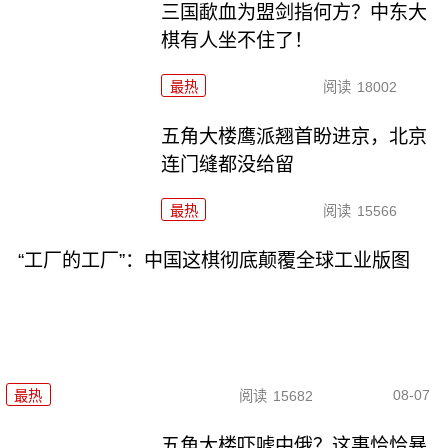
三国歃血为盟剑指何方？中东大
棋有人坐不住了！
最热
阅读
18002
五角大楼鹰派翘首盼进京，北京
连门缝都没给留
最热
阅读
15566
“工厂的工厂”：中国这棋彻底颠覆全球工业版图
08-07
最热
阅读
15682
五角大楼吓唬中俄？这事恰恰暴