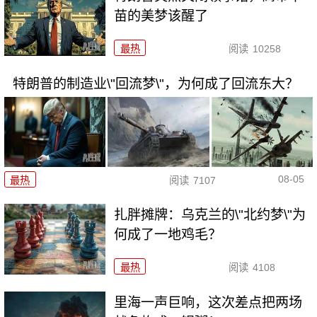
苗的美梦该醒了
最热
阅读
10258
特朗普的制造业\"回流梦\"，为何成了回流东大？
08-05
最热
阅读
7107
扎胖摊牌：乌克兰的\"北约梦\"为
何成了一地鸡毛？
最热
阅读
4108
里海一声巨响，这次差点把两场