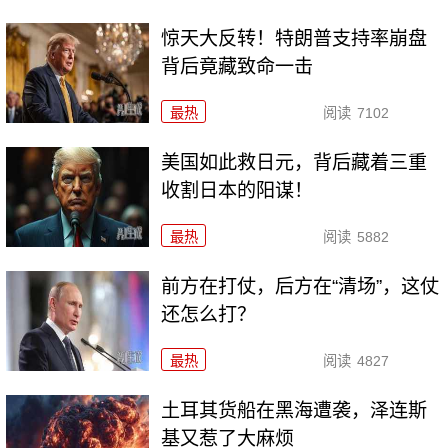
惊天大反转！特朗普支持率崩盘
背后竟藏致命一击
最热
阅读
7102
美国如此救日元，背后藏着三重
收割日本的阳谋！
最热
阅读
5882
前方在打仗，后方在“清场”，这仗
还怎么打？
最热
阅读
4827
土耳其货船在黑海遭袭，泽连斯
基又惹了大麻烦