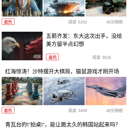
最热
阅读
5292
45分钟前
五箭齐发：东大这次出手，没给
美方留半点幻想
最热
阅读
3625
红海惊涛！沙特摆开大棋局，猫鼠游戏才刚开场
最热
阅读
3408
40分钟前
青瓦台的\"拍桌\"，能让跪太久的韩国站起来吗？