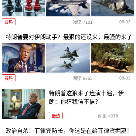
08-03
最热
阅读
7181
特朗普要对伊朗动手？最狠的还没来，最骚的来了
08-03
最热
阅读
5753
特朗普这狼来了连演十遍，伊
朗：你猜我信不信？
最热
阅读
4978
政治自杀！菲律宾防长，你这是在给菲律宾掘墓！