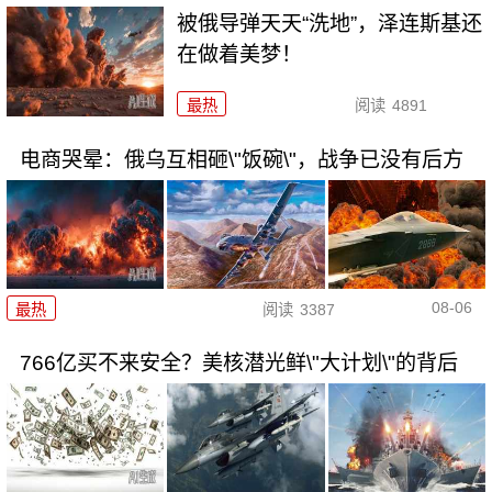
被俄导弹天天“洗地”，泽连斯基还
在做着美梦！
最热
阅读
4891
电商哭晕：俄乌互相砸\"饭碗\"，战争已没有后方
08-06
最热
阅读
3387
766亿买不来安全？美核潜光鲜\"大计划\"的背后