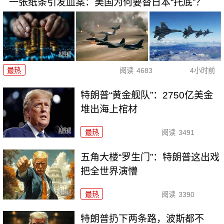
一张纸条引发血案：美国为何要替日本“托底”？
最热
阅读
4683
4小时前
特朗普“黄金舰队”：2750亿美金
堆出海上棺材
最热
阅读
3491
五角大楼“罗生门”：特朗普这出戏
把全世界演懵
最热
阅读
3390
特朗普扔下两条路，波斯都不