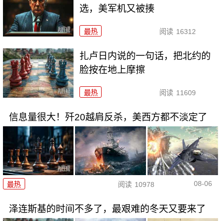
选，美军机又被揍
最热
阅读
16312
扎卢日内说的一句话，把北约的
脸按在地上摩擦
最热
阅读
11609
信息量很大！歼20越肩反杀，美西方都不淡定了
08-06
最热
阅读
10978
泽连斯基的时间不多了，最艰难的冬天又要来了