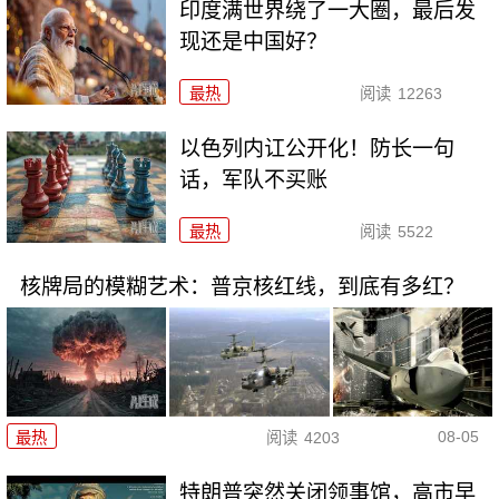
印度满世界绕了一大圈，最后发
现还是中国好？
最热
阅读
12263
以色列内讧公开化！防长一句
话，军队不买账
最热
阅读
5522
核牌局的模糊艺术：普京核红线，到底有多红？
08-05
最热
阅读
4203
特朗普突然关闭领事馆，高市早