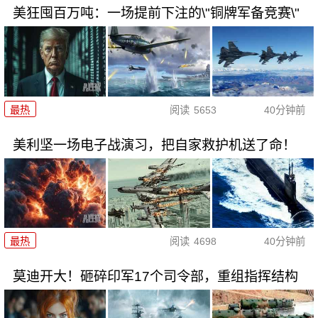
美狂囤百万吨：一场提前下注的\"铜牌军备竞赛\"
最热
阅读
5653
40分钟前
美利坚一场电子战演习，把自家救护机送了命！
最热
阅读
4698
40分钟前
莫迪开大！砸碎印军17个司令部，重组指挥结构