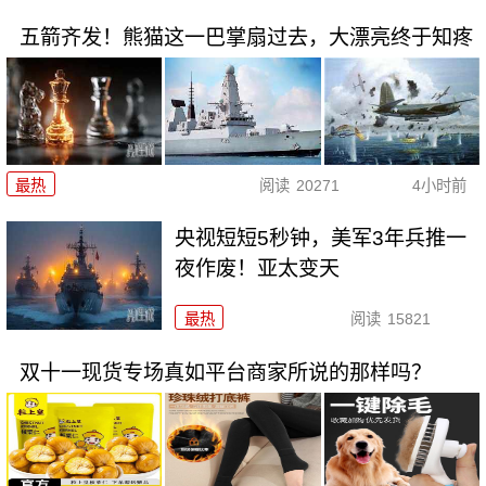
五箭齐发！熊猫这一巴掌扇过去，大漂亮终于知疼
最热
阅读
20271
4小时前
央视短短5秒钟，美军3年兵推一
夜作废！亚太变天
最热
阅读
15821
双十一现货专场真如平台商家所说的那样吗？