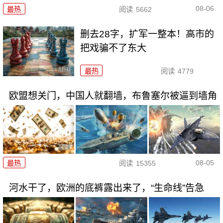
08-06
最热
阅读
5662
删去28字，扩军一整本！高市的
把戏骗不了东大
最热
阅读
4779
欧盟想关门，中国人就翻墙，布鲁塞尔被逼到墙角
08-05
最热
阅读
15355
河水干了，欧洲的底裤露出来了，“生命线”告急