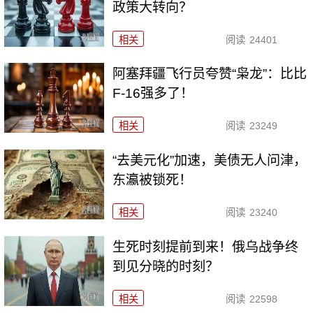
政策大转向？
相关
阅读
24401
阿塞拜疆飞行员夸赞“枭龙”：比比
F-16强多了！
相关
阅读
23249
“去美元化”加速，美债无人问津，
东瀛被锁死！
相关
阅读
23240
生死时刻提前到来！俄乌战争终
到见分晓的时刻？
相关
阅读
22598