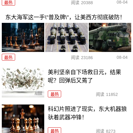
08-04
最热
阅读
20388
东大海军这一手\"普及牌\"，让美西方彻底破防！
08-04
最热
阅读
23186
美利坚亲自下场救日元，结果
呢？回弹后又蔫了
最热
阅读
11852
科幻片照进了现实，东大机器狼
驮着武器冲锋！
最热
阅读
8273