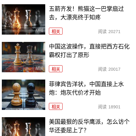
五箭齐发！熊猫这一巴掌扇过
去，大漂亮终于知疼
相关
阅读
20271
中国这波操作，直接把西方石化
霸权打出了原形
相关
阅读
20017
菲律宾告洋状，中国直接上水
炮：炮灰代价才开始
相关
阅读
18901
美国最狠的反华鹰派，怎么访个
华还委屈上了？