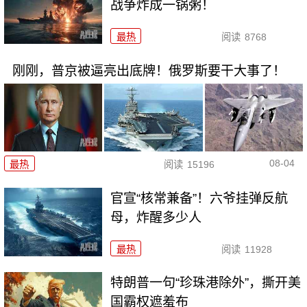
战争炸成一锅粥！
最热
阅读
8768
刚刚，普京被逼亮出底牌！俄罗斯要干大事了！
08-04
最热
阅读
15196
官宣“核常兼备”！六爷挂弹反航
母，炸醒多少人
最热
阅读
11928
特朗普一句“珍珠港除外”，撕开美
国霸权遮羞布