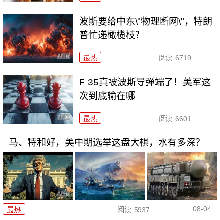
波斯要给中东\"物理断网\"，特朗
普忙递橄榄枝？
最热
阅读
6719
F-35真被波斯导弹端了！美军这
次到底输在哪
最热
阅读
6601
马、特和好，美中期选举这盘大棋，水有多深？
08-04
最热
阅读
5937