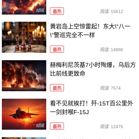
最热
阅读
15612
黄岩岛上空惊雷起！东大\"八一
\"警巡完全不一样
最热
阅读
14886
赫梅利尼茨基7小时殉爆，乌后方
比前线更致命
最热
阅读
7574
看不见就挨打！歼-15T百公里外
一剑封喉F-15J
最热
阅读
12476