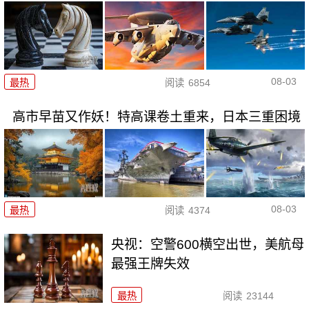
08-03
最热
阅读
6854
高市早苗又作妖！特高课卷土重来，日本三重困境
08-03
最热
阅读
4374
央视：空警600横空出世，美航母
最强王牌失效
最热
阅读
23144