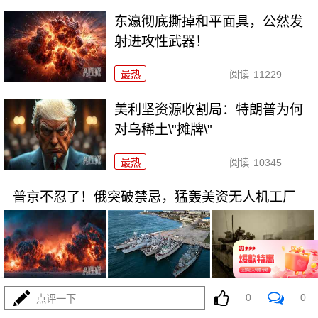
东瀛彻底撕掉和平面具，公然发
射进攻性武器！
最热
阅读
11229
美利坚资源收割局：特朗普为何
对乌稀土\"摊牌\"
最热
阅读
10345
普京不忍了！俄突破禁忌，猛轰美资无人机工厂
08-03
最热
阅读
8790
0
0
点评一下