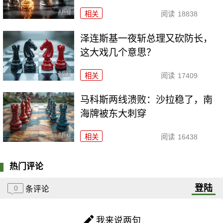
相关
阅读
18838
泽连斯基一夜斩总理又砍防长，
这大戏几个意思？
相关
阅读
17409
马科斯两线溃败：沙拉稳了，南
海牌被东大刺穿
相关
阅读
16438
热门评论
登陆
0
条评论
我来说两句