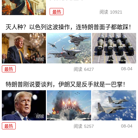
最热
阅读
10921
灭人种？以色列这波操作，连特朗普面子都敢踩！
08-04
最热
阅读
6427
特朗普刚说要谈判，伊朗又是反手就是一巴掌！
08-04
最热
阅读
5257