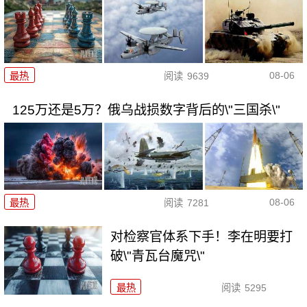
08-06
最热
阅读
9639
125万还是5万？俄乌战损数字背后的\"三国杀\"
08-06
最热
阅读
7281
对检察官体系下手！李在明要打
破\"青瓦台魔咒\"
最热
阅读
5295