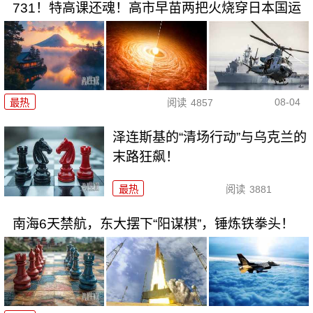
731！特高课还魂！高市早苗两把火烧穿日本国运
08-04
最热
阅读
4857
泽连斯基的“清场行动”与乌克兰的
末路狂飙！
最热
阅读
3881
南海6天禁航，东大摆下“阳谋棋”，锤炼铁拳头！