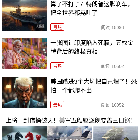
算了不打了？特朗普这脚刹车，
把全世界都晃吐了
最热
阅读
15098
一张图让印度陷入死寂，五枚金
牌背后的终极真相
最热
阅读
10602
美国踏进3个大坑把自己埋了！恐
怕一个都爬不出
最热
阅读
16952
上将一封信捅破天！美军五艘驱逐舰要盖三口锅！