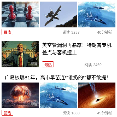
最热
阅读
3237
40分钟前
美空管漏洞再暴露！特朗普专机
差点与客机撞上
最热
阅读
2460
广岛核爆81年，高市早苗连\"谁扔的\"都不敢提！
最热
阅读
1680
45分钟前