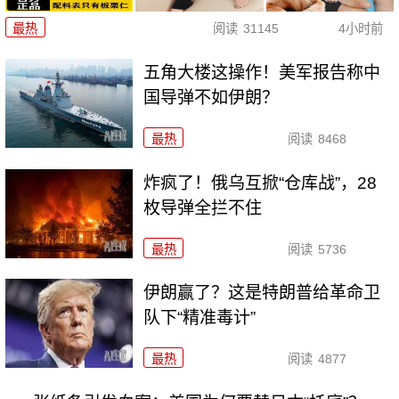
最热
阅读
31145
4小时前
五角大楼这操作！美军报告称中
国导弹不如伊朗？
最热
阅读
8468
炸疯了！俄乌互掀“仓库战”，28
枚导弹全拦不住
最热
阅读
5736
伊朗赢了？这是特朗普给革命卫
队下“精准毒计”
最热
阅读
4877