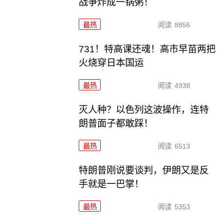
战争炸成一锅粥！
最热
阅读
8856
731！特高课还魂！高市早苗两把
火烧穿日本国运
最热
阅读
4938
灭人种？以色列这波操作，连特
朗普面子都敢踩！
最热
阅读
6513
特朗普刚说要谈判，伊朗又是反
手就是一巴掌！
最热
阅读
5353