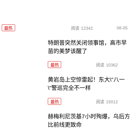
08-05
最热
阅读
12342
特朗普突然关闭领事馆，高市早
苗的美梦该醒了
最热
阅读
10362
黄岩岛上空惊雷起！东大\"八一
\"警巡完全不一样
最热
阅读
15012
赫梅利尼茨基7小时殉爆，乌后方
比前线更致命