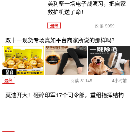
美利坚一场电子战演习，把自家
救护机送了命！
最热
阅读
5959
双十一现货专场真如平台商家所说的那样吗？
最热
阅读
31145
4小时前
莫迪开大！砸碎印军17个司令部，重组指挥结构