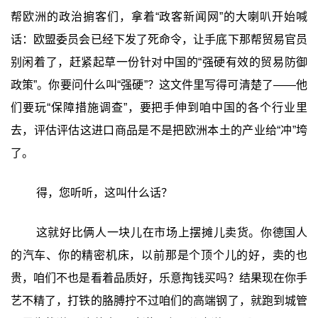
帮欧洲的政治掮客们，拿着“政客新闻网”的大喇叭开始喊
话：欧盟委员会已经下发了死命令，让手底下那帮贸易官员
别闲着了，赶紧起草一份针对中国的“强硬有效的贸易防御
政策”。你要问什么叫“强硬”？这文件里写得可清楚了——他
们要玩“保障措施调查”，要把手伸到咱中国的各个行业里
去，评估评估这进口商品是不是把欧洲本土的产业给“冲”垮
了。
得，您听听，这叫什么话？
这就好比俩人一块儿在市场上摆摊儿卖货。你德国人
的汽车、你的精密机床，以前那是个顶个儿的好，卖的也
贵，咱们不也是看着品质好，乐意掏钱买吗？结果现在你手
艺不精了，打铁的胳膊拧不过咱们的高端钢了，就跑到城管