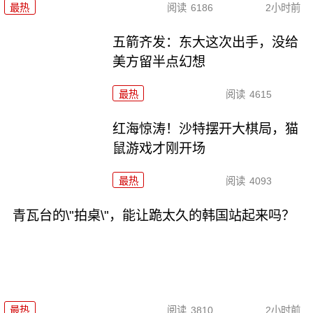
最热
阅读
6186
2小时前
五箭齐发：东大这次出手，没给
美方留半点幻想
最热
阅读
4615
红海惊涛！沙特摆开大棋局，猫
鼠游戏才刚开场
最热
阅读
4093
青瓦台的\"拍桌\"，能让跪太久的韩国站起来吗？
最热
阅读
3810
2小时前