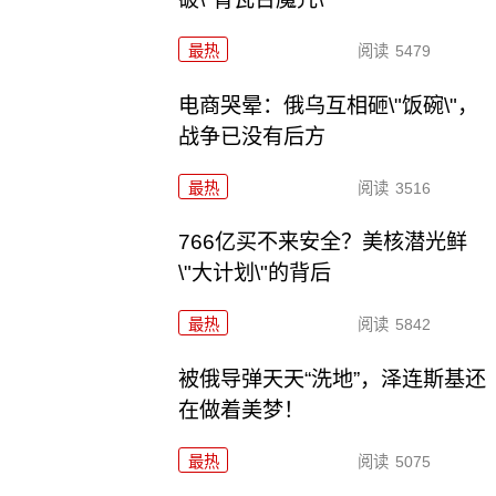
最热
阅读
5479
电商哭晕：俄乌互相砸\"饭碗\"，
战争已没有后方
最热
阅读
3516
766亿买不来安全？美核潜光鲜
\"大计划\"的背后
最热
阅读
5842
被俄导弹天天“洗地”，泽连斯基还
在做着美梦！
最热
阅读
5075