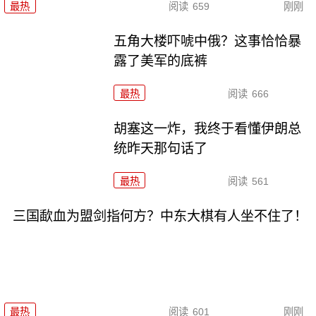
最热
阅读
659
刚刚
五角大楼吓唬中俄？这事恰恰暴
露了美军的底裤
最热
阅读
666
胡塞这一炸，我终于看懂伊朗总
统昨天那句话了
最热
阅读
561
三国歃血为盟剑指何方？中东大棋有人坐不住了！
最热
阅读
601
刚刚