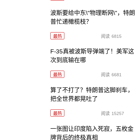
波斯要给中东\"物理断网\"，特朗
普忙递橄榄枝？
最热
阅读
6815
F-35真被波斯导弹端了！美军这
次到底输在哪
最热
阅读
6681
算了不打了？特朗普这脚刹车，
把全世界都晃吐了
最热
阅读
15257
一张图让印度陷入死寂，五枚金
牌背后的终极真相