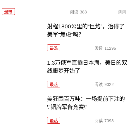
最热
阅读
388
刚刚
射程1800公里的“巨炮”，治得了
美军“焦虑”吗？
最热
阅读
11295
1.3万俄军直插日本海，美日的双
线噩梦开始了
最热
阅读
9022
美狂囤百万吨：一场提前下注的
\"铜牌军备竞赛\"
最热
阅读
7098