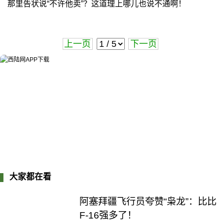
那里告状说“不许他卖”？这道理上哪儿也说不通啊！
上一页
下一页
大家都在看
阿塞拜疆飞行员夸赞“枭龙”：比比
F-16强多了！