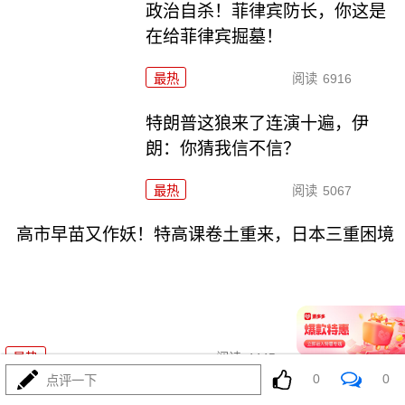
政治自杀！菲律宾防长，你这是
在给菲律宾掘墓！
最热
阅读
6916
特朗普这狼来了连演十遍，伊
朗：你猜我信不信？
最热
阅读
5067
高市早苗又作妖！特高课卷土重来，日本三重困境
08-03
最热
阅读
4445
0
0
点评一下
央视：空警600横空出世，美航母