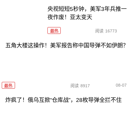
央视短短5秒钟，美军3年兵推一
夜作废！亚太变天
最热
阅读
16773
五角大楼这操作！美军报告称中国导弹不如伊朗？
08-07
最热
阅读
8917
炸疯了！俄乌互掀“仓库战”，28枚导弹全拦不住