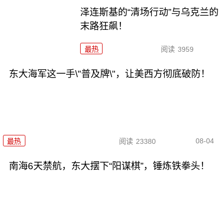
泽连斯基的“清场行动”与乌克兰的
末路狂飙！
最热
阅读
3959
东大海军这一手\"普及牌\"，让美西方彻底破防！
08-04
最热
阅读
23380
南海6天禁航，东大摆下“阳谋棋”，锤炼铁拳头！