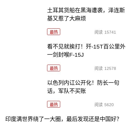
土耳其货船在黑海遭袭，泽连斯
基又惹了大麻烦
最热
阅读
15741
看不见就挨打！歼-15T百公里外
一剑封喉F-15J
最热
阅读
12578
以色列内讧公开化！防长一句
话，军队不买账
最热
阅读
5620
印度满世界绕了一大圈，最后发现还是中国好？