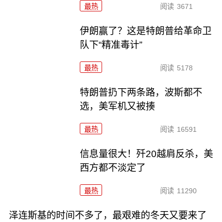
最热
阅读
3671
伊朗赢了？这是特朗普给革命卫
队下“精准毒计”
最热
阅读
5178
特朗普扔下两条路，波斯都不
选，美军机又被揍
最热
阅读
16591
信息量很大！歼20越肩反杀，美
西方都不淡定了
最热
阅读
11290
泽连斯基的时间不多了，最艰难的冬天又要来了