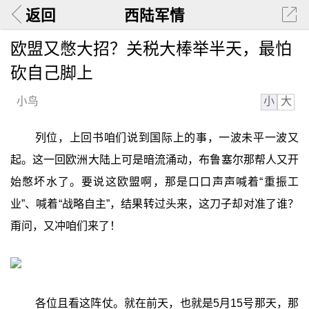
返回
西陆军情
欧盟又憋大招？关税大棒举半天，最怕
砍自己脚上
小
大
小鸟
列位，上回书咱们说到国际上的事，一波未平一波又
起。这一回欧洲大陆上可是暗流涌动，布鲁塞尔那帮人又开
始憋坏水了。要说这欧盟啊，那是口口声声喊着“重振工
业”、喊着“战略自主”，结果转过头来，这刀子却对准了谁？
甭问，又冲咱们来了！
各位且看这阵仗。就在前天，也就是5月15号那天，那