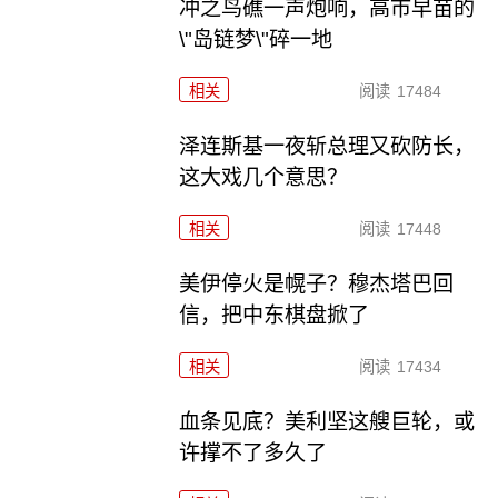
冲之鸟礁一声炮响，高市早苗的
\"岛链梦\"碎一地
相关
阅读
17484
泽连斯基一夜斩总理又砍防长，
这大戏几个意思？
相关
阅读
17448
美伊停火是幌子？穆杰塔巴回
信，把中东棋盘掀了
相关
阅读
17434
血条见底？美利坚这艘巨轮，或
许撑不了多久了