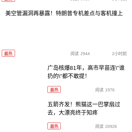
美空管漏洞再暴露！特朗普专机差点与客机撞上
最热
阅读
2944
2小时前
广岛核爆81年，高市早苗连\"谁
扔的\"都不敢提！
最热
阅读
1976
五箭齐发！熊猫这一巴掌扇过
去，大漂亮终于知疼
最热
阅读
20926