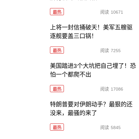
最热
阅读
10671
上将一封信捅破天！美军五艘驱
逐舰要盖三口锅！
最热
阅读
7255
美国踏进3个大坑把自己埋了！恐
怕一个都爬不出
最热
阅读
17086
特朗普要对伊朗动手？最狠的还
没来，最骚的来了
最热
阅读
5845