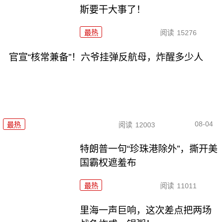
斯要干大事了！
最热
阅读
15276
官宣“核常兼备”！六爷挂弹反航母，炸醒多少人
08-04
最热
阅读
12003
特朗普一句“珍珠港除外”，撕开美
国霸权遮羞布
最热
阅读
11011
里海一声巨响，这次差点把两场