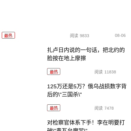
08-06
最热
阅读
9833
扎卢日内说的一句话，把北约的
脸按在地上摩擦
最热
阅读
11838
125万还是5万？俄乌战损数字背
后的\"三国杀\"
最热
阅读
7478
对检察官体系下手！李在明要打
破\"青瓦台魔咒\"