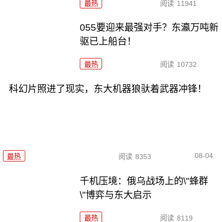
最热
阅读
11941
055要迎来最强对手？东瀛万吨新
驱已上船台！
最热
阅读
10732
科幻片照进了现实，东大机器狼驮着武器冲锋！
08-04
最热
阅读
8353
千机压境：俄乌战场上的\"蜂群
\"博弈与东大启示
最热
阅读
8119