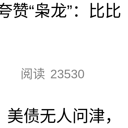
夸赞“枭龙”：比比
阅读
23530
速，美债无人问津，