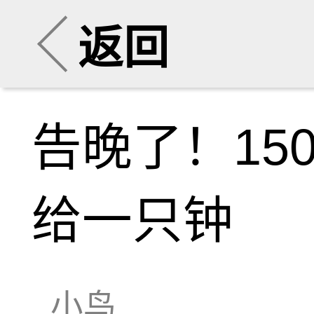
返回
告晚了！15
给一只钟
小鸟