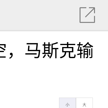
空，马斯克输
小
大