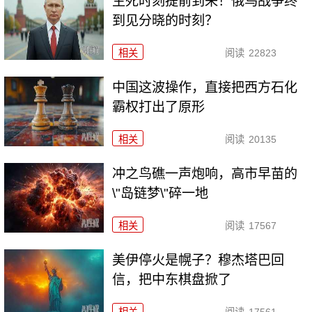
生死时刻提前到来！俄乌战争终
到见分晓的时刻？
相关
阅读
22823
中国这波操作，直接把西方石化
霸权打出了原形
相关
阅读
20135
冲之鸟礁一声炮响，高市早苗的
\"岛链梦\"碎一地
相关
阅读
17567
美伊停火是幌子？穆杰塔巴回
信，把中东棋盘掀了
相关
阅读
17561