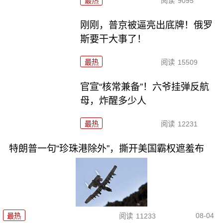
最热
阅读
9095
刚刚，普京被逼亮出底牌！俄罗
斯要干大事了！
最热
阅读
15509
官宣“核常兼备”！六爷挂弹反航
母，炸醒多少人
最热
阅读
12231
特朗普一句“珍珠港除外”，撕开美国霸权遮羞布
08-04
最热
阅读
11233