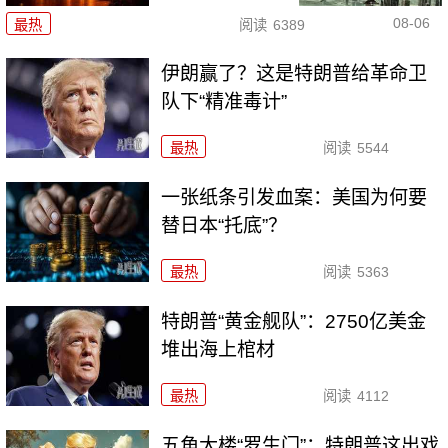
08-06
最热
阅读
6389
伊朗赢了？这是特朗普给革命卫
队下“精准毒计”
最热
阅读
5544
一张纸条引发血案：美国为何要
替日本“托底”？
最热
阅读
5363
特朗普“黄金舰队”：2750亿美金
堆出海上棺材
最热
阅读
4112
五角大楼“罗生门”：特朗普这出戏