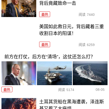
背后竟藏致命一击
最热
阅读
7440
美国如此救日元，背后藏着三重
收割日本的阳谋！
最热
阅读
6259
前方在打仗，后方在“清场”，这仗还怎么打？
08-05
最热
阅读
5174
土耳其货船在黑海遭袭，泽连斯
基又惹了大麻烦