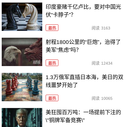
印度豪赌千亿卢比，要对中国光
伏“卡脖子”？
最热
阅读
3163
射程1800公里的“巨炮”，治得了
美军“焦虑”吗？
最热
阅读
12434
1.3万俄军直插日本海，美日的双
线噩梦开始了
最热
阅读
10065
美狂囤百万吨：一场提前下注的
\"铜牌军备竞赛\"