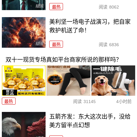
最热
阅读
8062
美利坚一场电子战演习，把自家
救护机送了命！
最热
阅读
6836
双十一现货专场真如平台商家所说的那样吗？
最热
阅读
31145
4小时前
五箭齐发：东大这次出手，没给
美方留半点幻想