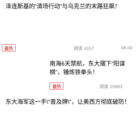
泽连斯基的“清场行动”与乌克兰的末路狂飙！
08-04
最热
阅读
4157
南海6天禁航，东大摆下“阳谋
棋”，锤炼铁拳头！
最热
阅读
20883
东大海军这一手\"普及牌\"，让美西方彻底破防！