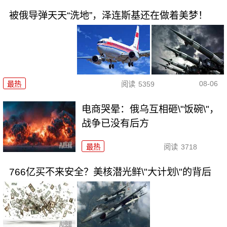
被俄导弹天天“洗地”，泽连斯基还在做着美梦！
08-06
最热
阅读
5359
电商哭晕：俄乌互相砸\"饭碗\"，
战争已没有后方
最热
阅读
3718
766亿买不来安全？美核潜光鲜\"大计划\"的背后