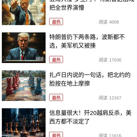
把全世界演懵
最热
阅读
4008
特朗普扔下两条路，波斯都不
选，美军机又被揍
最热
阅读
17036
扎卢日内说的一句话，把北约的
脸按在地上摩擦
最热
阅读
12167
信息量很大！歼20越肩反杀，美
西方都不淡定了
最热
阅读
11616