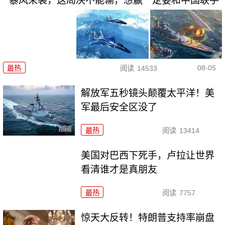
暴风来袭，这局决不能输，想赢一定要和中国联手
08-05
最热
阅读
14533
解放军五秒镜头颠覆太平洋！美
军最后安全区没了
最热
阅读
13414
美国对巴西下死手，卢拉让世界
看清谁才是真朋友
最热
阅读
7757
惊天大反转！特朗普支持率崩盘