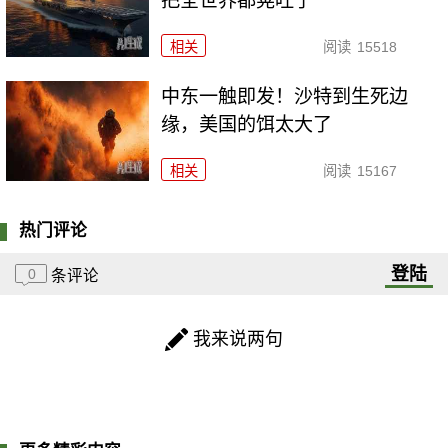
把全世界都晃吐了
相关
阅读
15518
中东一触即发！沙特到生死边
缘，美国的饵太大了
相关
阅读
15167
热门评论
登陆
0
条评论
我来说两句