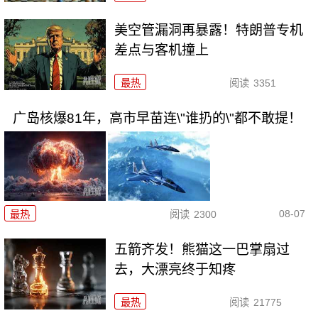
美空管漏洞再暴露！特朗普专机
差点与客机撞上
最热
阅读
3351
广岛核爆81年，高市早苗连\"谁扔的\"都不敢提！
08-07
最热
阅读
2300
五箭齐发！熊猫这一巴掌扇过
去，大漂亮终于知疼
最热
阅读
21775