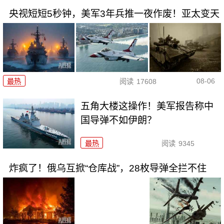
央视短短5秒钟，美军3年兵推一夜作废！亚太变天
08-06
最热
阅读
17608
五角大楼这操作！美军报告称中
国导弹不如伊朗？
最热
阅读
9345
炸疯了！俄乌互掀“仓库战”，28枚导弹全拦不住