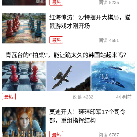
最热
阅读
5235
红海惊涛！沙特摆开大棋局，猫
鼠游戏才刚开场
最热
阅读
4551
青瓦台的\"拍桌\"，能让跪太久的韩国站起来吗？
最热
阅读
4232
4小时前
莫迪开大！砸碎印军17个司令
部，重组指挥结构
最热
阅读
6787