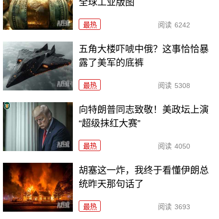
全球工业版图
最热
阅读
6242
五角大楼吓唬中俄？这事恰恰暴
露了美军的底裤
最热
阅读
5308
向特朗普同志致敬！美政坛上演
“超级抹红大赛”
最热
阅读
4050
胡塞这一炸，我终于看懂伊朗总
统昨天那句话了
最热
阅读
3693