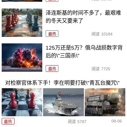
泽连斯基的时间不多了，最艰难
的冬天又要来了
最热
阅读
10184
125万还是5万？俄乌战损数字背
后的\"三国杀\"
最热
阅读
7725
对检察官体系下手！李在明要打破\"青瓦台魔咒\"
08-06
最热
阅读
5787