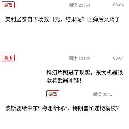
08-04
最热
阅读
23763
美利坚亲自下场救日元，结果呢？回弹后又蔫了
08-04
最热
阅读
12132
科幻片照进了现实，东大机器狼
驮着武器冲锋！
最热
阅读
8541
波斯要给中东\"物理断网\"，特朗普忙递橄榄枝？