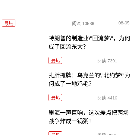
08-05
最热
阅读
10586
特朗普的制造业\"回流梦\"，为何
成了回流东大？
最热
阅读
7391
扎胖摊牌：乌克兰的\"北约梦\"为
何成了一地鸡毛？
最热
阅读
4416
里海一声巨响，这次差点把两场
战争炸成一锅粥！