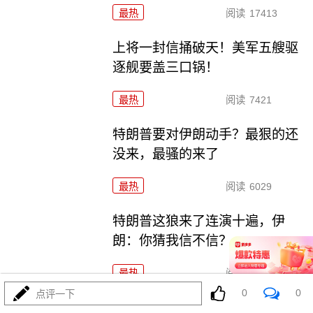
最热
阅读
17413
上将一封信捅破天！美军五艘驱
逐舰要盖三口锅！
最热
阅读
7421
特朗普要对伊朗动手？最狠的还
没来，最骚的来了
最热
阅读
6029
特朗普这狼来了连演十遍，伊
朗：你猜我信不信？
最热
阅读
5248
0
0
点评一下
政治自杀！菲律宾防长，你这是