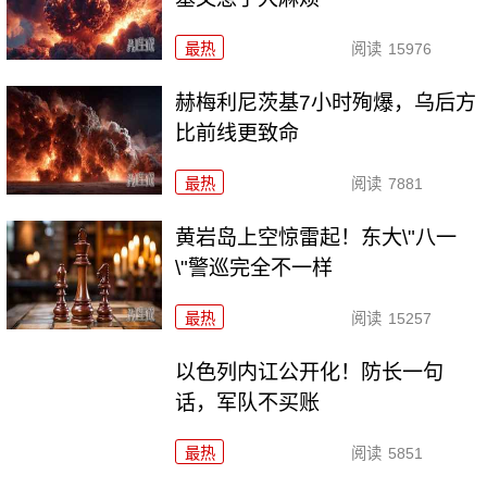
最热
阅读
15976
赫梅利尼茨基7小时殉爆，乌后方
比前线更致命
最热
阅读
7881
黄岩岛上空惊雷起！东大\"八一
\"警巡完全不一样
最热
阅读
15257
以色列内讧公开化！防长一句
话，军队不买账
最热
阅读
5851