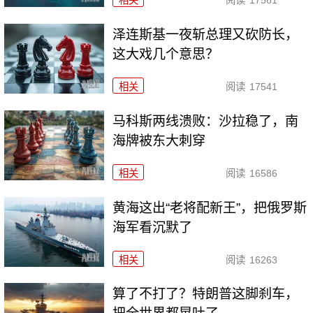
泽连斯基一夜斩总理又砍防长，
这大戏几个意思？
相关
阅读
17541
马科斯两线溃败：沙拉稳了，南
海牌被东大刺穿
相关
阅读
16586
黄海这出“老将配新王”，把俄罗斯
海军看沉默了
相关
阅读
16263
算了不打了？特朗普这脚刹车，