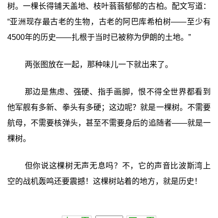
树。一棵长得铺天盖地、枝叶蓊蓊郁郁的古柏。配文写道：
“亚洲现存最古老的生物，古老的阿巴库希柏树——至少有
4500年的历史——扎根于当时已被称为伊朗的土地。”
两张图放在一起，那种味儿一下就出来了。
那边是焦虑、强硬、指手画脚，恨不得全世界都看到
他军舰有多新、拳头有多硬；这边呢？就是一棵树。不需要
航母，不需要核弹头，甚至不需要身后的追随者——就是一
棵树。
但你说这棵树无声无息吗？不，它的声音比波斯湾上
空的战机轰鸣还要震撼！这棵树站着的地方，就是历史！