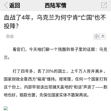
返回
西陆军情
血战了4年，乌克兰为何宁肯“亡国”也不
投降？
小
大
自由
看官们，今天咱们聊一个残酷到骨子里的话题：乌克
兰。
打了四年多，丢了20%的国土，上千万人背井离乡，
国家财政全靠西方“输液”维持。按常理，任何一个国家打到
这个份上，内部早就该出现铺天盖地的“和谈”声浪了——割
地也好，赔款也罢，先保住国家实体不散架再说。