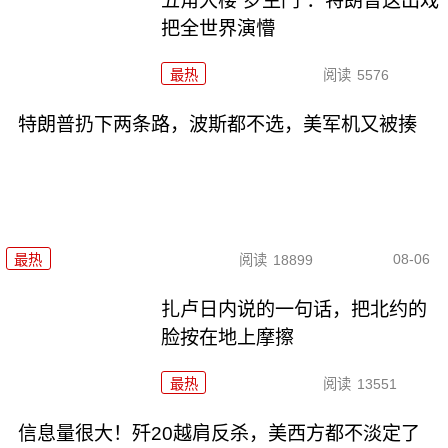
五角大楼“罗生门”：特朗普这出戏
把全世界演懵
最热
阅读
5576
特朗普扔下两条路，波斯都不选，美军机又被揍
08-06
最热
阅读
18899
扎卢日内说的一句话，把北约的
脸按在地上摩擦
最热
阅读
13551
信息量很大！歼20越肩反杀，美西方都不淡定了