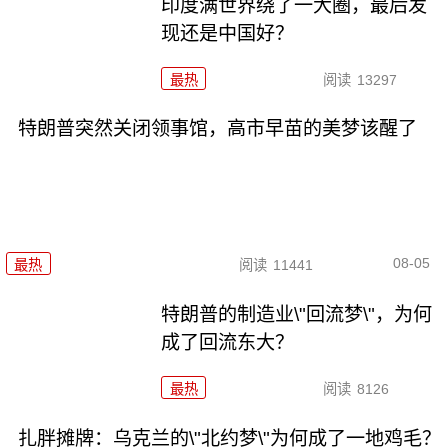
印度满世界绕了一大圈，最后发
现还是中国好？
最热
阅读
13297
特朗普突然关闭领事馆，高市早苗的美梦该醒了
08-05
最热
阅读
11441
特朗普的制造业\"回流梦\"，为何
成了回流东大？
最热
阅读
8126
扎胖摊牌：乌克兰的\"北约梦\"为何成了一地鸡毛？