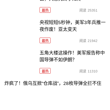
最热
阅读
25351
央视短短5秒钟，美军3年兵推一
夜作废！亚太变天
最热
阅读
21942
五角大楼这操作！美军报告称中
国导弹不如伊朗？
最热
阅读
11310
炸疯了！俄乌互掀“仓库战”，28枚导弹全拦不住