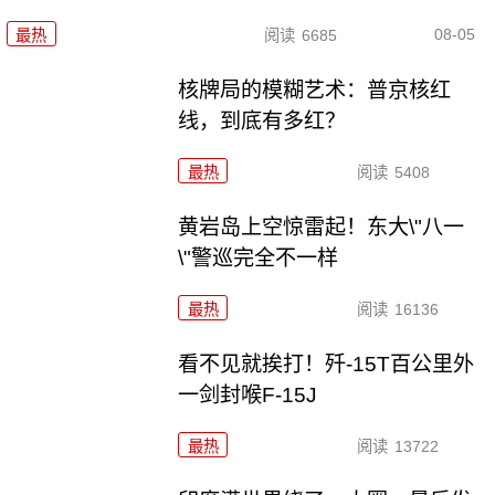
08-05
最热
阅读
6685
核牌局的模糊艺术：普京核红
线，到底有多红？
最热
阅读
5408
黄岩岛上空惊雷起！东大\"八一
\"警巡完全不一样
最热
阅读
16136
看不见就挨打！歼-15T百公里外
一剑封喉F-15J
最热
阅读
13722