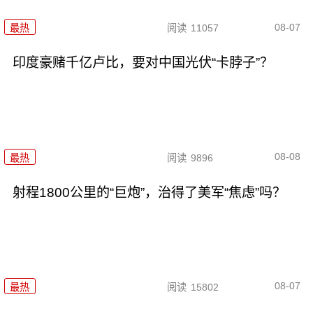
08-07
最热
阅读
11057
印度豪赌千亿卢比，要对中国光伏“卡脖子”？
08-08
最热
阅读
9896
射程1800公里的“巨炮”，治得了美军“焦虑”吗？
08-07
最热
阅读
15802