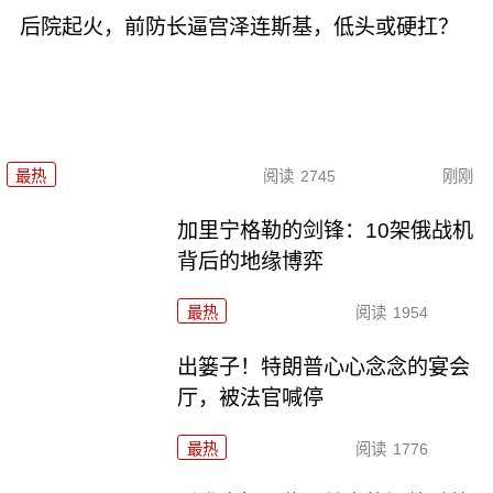
后院起火，前防长逼宫泽连斯基，低头或硬扛？
最热
阅读
2745
刚刚
加里宁格勒的剑锋：10架俄战机
背后的地缘博弈
最热
阅读
1954
出篓子！特朗普心心念念的宴会
厅，被法官喊停
最热
阅读
1776