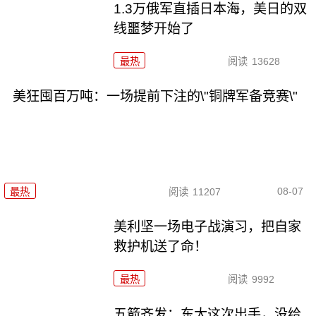
1.3万俄军直插日本海，美日的双
线噩梦开始了
最热
阅读
13628
美狂囤百万吨：一场提前下注的\"铜牌军备竞赛\"
08-07
最热
阅读
11207
美利坚一场电子战演习，把自家
救护机送了命！
最热
阅读
9992
五箭齐发：东大这次出手，没给