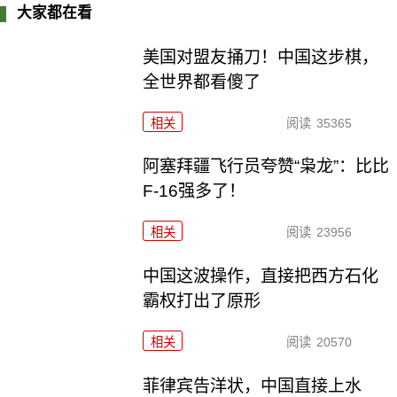
大家都在看
美国对盟友捅刀！中国这步棋，
全世界都看傻了
相关
阅读
35365
阿塞拜疆飞行员夸赞“枭龙”：比比
F-16强多了！
相关
阅读
23956
中国这波操作，直接把西方石化
霸权打出了原形
相关
阅读
20570
菲律宾告洋状，中国直接上水