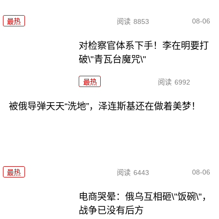
08-06
最热
阅读
8853
对检察官体系下手！李在明要打
破\"青瓦台魔咒\"
最热
阅读
6992
被俄导弹天天“洗地”，泽连斯基还在做着美梦！
08-06
最热
阅读
6443
电商哭晕：俄乌互相砸\"饭碗\"，
战争已没有后方