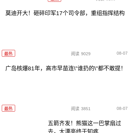
莫迪开大！砸碎印军17个司令部，重组指挥结构
08-07
最热
阅读
9029
广岛核爆81年，高市早苗连\"谁扔的\"都不敢提！
08-07
最热
阅读
3851
五箭齐发！熊猫这一巴掌扇过
去，大漂亮终于知疼