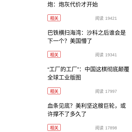
炮：炮灰代价才开始
相关
阅读
19421
巴铁横扫海湾：沙科之后谁会是
下一个？美国懵了
相关
阅读
19341
“工厂的工厂”：中国这棋彻底颠覆
全球工业版图
相关
阅读
17997
血条见底？美利坚这艘巨轮，或
许撑不了多久了
相关
阅读
17898