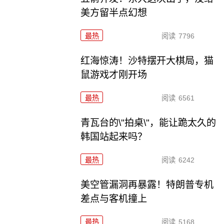
美方留半点幻想
最热
阅读
7796
红海惊涛！沙特摆开大棋局，猫
鼠游戏才刚开场
最热
阅读
6561
青瓦台的\"拍桌\"，能让跪太久的
韩国站起来吗？
最热
阅读
6242
美空管漏洞再暴露！特朗普专机
差点与客机撞上
最热
阅读
5168