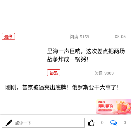
08-05
最热
阅读
5159
里海一声巨响，这次差点把两场
战争炸成一锅粥！
最热
阅读
9883
刚刚，普京被逼亮出底牌！俄罗斯要干大事了！
0
0
点评一下
08-04
最热
阅读
16268