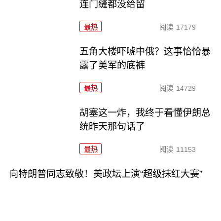
连门缝都没给留
最热
阅读
17179
五角大楼吓唬中俄？这事恰恰暴
露了美军的底裤
最热
阅读
14729
胡塞这一炸，我终于看懂伊朗总
统昨天那句话了
最热
阅读
11153
向特朗普同志致敬！美政坛上演“超级抹红大赛”