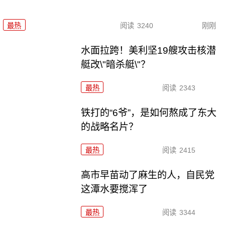
最热
阅读
3240
刚刚
水面拉跨！美利坚19艘攻击核潜
艇改\"暗杀艇\"？
最热
阅读
2343
铁打的“6爷”，是如何熬成了东大
的战略名片？
最热
阅读
2415
高市早苗动了麻生的人，自民党
这潭水要搅浑了
最热
阅读
3344