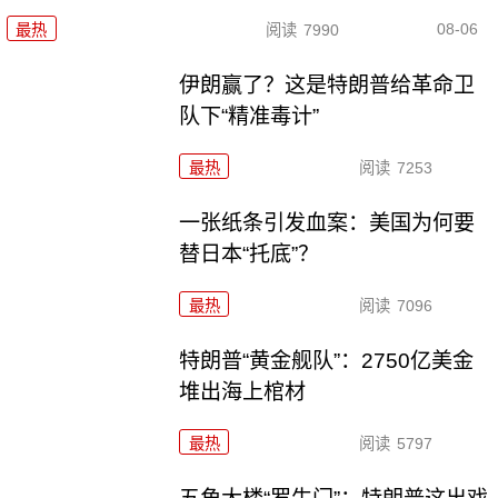
08-06
最热
阅读
7990
伊朗赢了？这是特朗普给革命卫
队下“精准毒计”
最热
阅读
7253
一张纸条引发血案：美国为何要
替日本“托底”？
最热
阅读
7096
特朗普“黄金舰队”：2750亿美金
堆出海上棺材
最热
阅读
5797