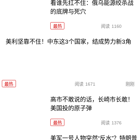
看谁先扛不住：俄乌能源绞杀战
的底牌与死穴
最热
阅读
1160
美利坚靠不住！中东这3个国家，结成势力新3角
最热
阅读
1671
刚刚
高市不敢说的话，长崎市长敢！
美国投的原子弹
最热
阅读
1376
美军一号人物突然“反水”？特朗普