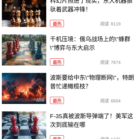
科幻片照进了现实，东大机器狼
驮着武器冲锋！
最热
阅读
8119
千机压境：俄乌战场上的\"蜂群
\"博弈与东大启示
最热
阅读
7874
波斯要给中东\"物理断网\"，特朗
普忙递橄榄枝？
最热
阅读
6604
F-35真被波斯导弹端了！美军这
次到底输在哪