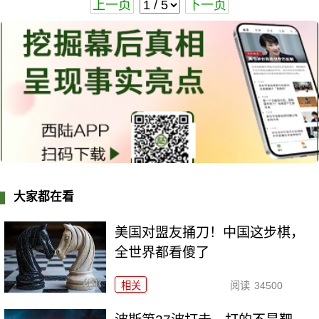
上一页
下一页
大家都在看
美国对盟友捅刀！中国这步棋，
全世界都看傻了
相关
阅读
34500