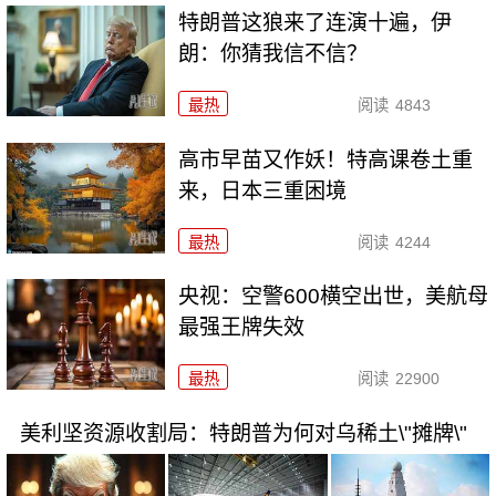
特朗普这狼来了连演十遍，伊
朗：你猜我信不信？
最热
阅读
4843
高市早苗又作妖！特高课卷土重
来，日本三重困境
最热
阅读
4244
央视：空警600横空出世，美航母
最强王牌失效
最热
阅读
22900
美利坚资源收割局：特朗普为何对乌稀土\"摊牌\"