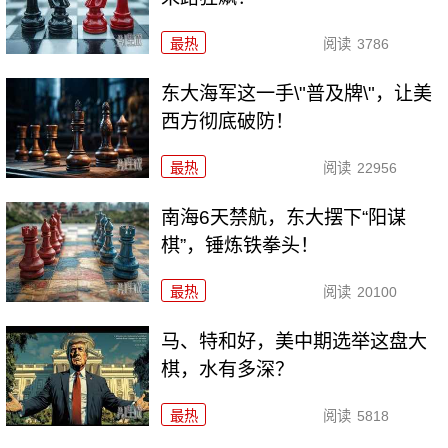
最热
阅读
3786
东大海军这一手\"普及牌\"，让美
西方彻底破防！
最热
阅读
22956
南海6天禁航，东大摆下“阳谋
棋”，锤炼铁拳头！
最热
阅读
20100
马、特和好，美中期选举这盘大
棋，水有多深？
最热
阅读
5818