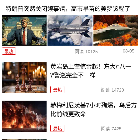
特朗普突然关闭领事馆，高市早苗的美梦该醒了
08-05
最热
阅读
10125
黄岩岛上空惊雷起！东大\"八一
\"警巡完全不一样
最热
阅读
14729
赫梅利尼茨基7小时殉爆，乌后方
比前线更致命
最热
阅读
7425