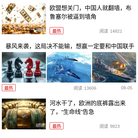
欧盟想关门，中国人就翻墙，布
鲁塞尔被逼到墙角
最热
阅读
14821
暴风来袭，这局决不能输，想赢一定要和中国联手
08-05
最热
阅读
13606
河水干了，欧洲的底裤露出来
了，“生命线”告急
最热
阅读
9823