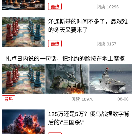
最热
阅读
10296
泽连斯基的时间不多了，最艰难
的冬天又要来了
最热
阅读
9157
扎卢日内说的一句话，把北约的脸按在地上摩擦
08-06
最热
阅读
10976
125万还是5万？俄乌战损数字背
后的\"三国杀\"