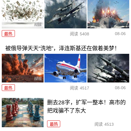
08-06
最热
阅读
5408
被俄导弹天天“洗地”，泽连斯基还在做着美梦！
08-06
最热
阅读
4517
删去28字，扩军一整本！高市的
把戏骗不了东大
最热
阅读
4513