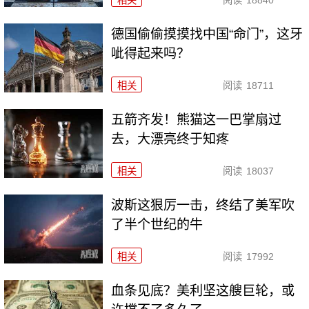
相关
阅读
18840
德国偷偷摸摸找中国“命门”，这牙
呲得起来吗？
相关
阅读
18711
五箭齐发！熊猫这一巴掌扇过
去，大漂亮终于知疼
相关
阅读
18037
波斯这狠厉一击，终结了美军吹
了半个世纪的牛
相关
阅读
17992
血条见底？美利坚这艘巨轮，或