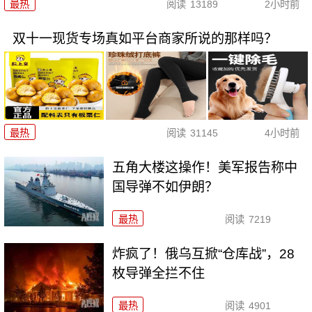
最热
阅读
13189
2小时前
双十一现货专场真如平台商家所说的那样吗？
最热
阅读
31145
4小时前
五角大楼这操作！美军报告称中
国导弹不如伊朗？
最热
阅读
7219
炸疯了！俄乌互掀“仓库战”，28
枚导弹全拦不住
最热
阅读
4901