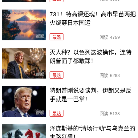
731！特高课还魂！高市早苗两把
火烧穿日本国运
最热
阅读
4759
灭人种？以色列这波操作，连特
朗普面子都敢踩！
最热
阅读
6283
特朗普刚说要谈判，伊朗又是反
手就是一巴掌！
最热
阅读
5138
泽连斯基的“清场行动”与乌克兰的
末路狂飙！