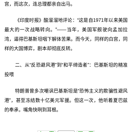
宫，而这次，连总理都亲自出马。
《印度时报》酸溜溜地评论：“这是自1971年以来美国
最大的一次战略转向。”——当年，美国军舰驶向孟加拉
湾，逼得巴基斯坦咽下解体苦果。而今天，同样的白宫，同
样的大国博弈，剧本却彻底反转。
二、从“反恐避风港”到“和平缔造者”：巴基斯坦的精准
投喂
特朗普曾多次嘲讽巴基斯坦是“恐怖主义的欺骗性避风
港”，甚至冻结数十亿美元军援。但这一次，他听着夏巴兹
的奉承，嘴角快咧到耳根。