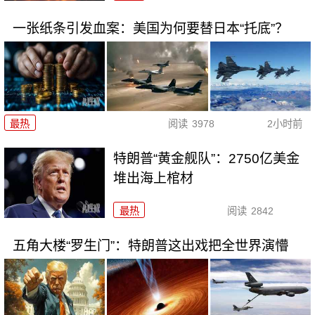
一张纸条引发血案：美国为何要替日本“托底”？
最热
阅读
3978
2小时前
特朗普“黄金舰队”：2750亿美金
堆出海上棺材
最热
阅读
2842
五角大楼“罗生门”：特朗普这出戏把全世界演懵