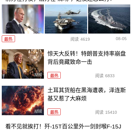
08-05
最热
阅读
4619
惊天大反转！特朗普支持率崩盘
背后竟藏致命一击
最热
阅读
6833
土耳其货船在黑海遭袭，泽连斯
基又惹了大麻烦
最热
阅读
15410
看不见就挨打！歼-15T百公里外一剑封喉F-15J