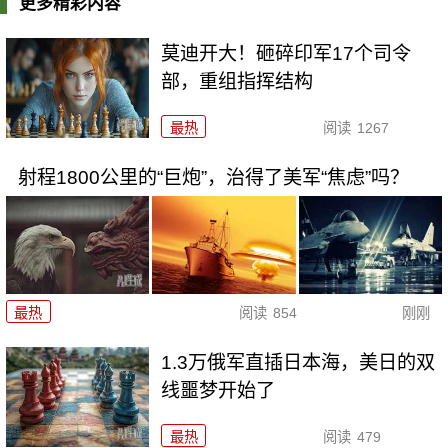
更多精彩内容
莫迪开大！砸碎印军17个司令
部，重组指挥结构
最热
阅读
1267
射程1800公里的“巨炮”，治得了美军“焦虑”吗？
最热
阅读
854
刚刚
1.3万俄军直插日本海，美日的双
线噩梦开始了
最热
阅读
479