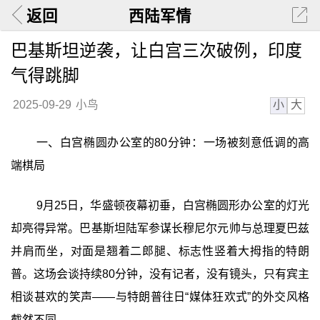
返回
西陆军情
巴基斯坦逆袭，让白宫三次破例，印度
气得跳脚
小
大
2025-09-29
小鸟
一、白宫椭圆办公室的80分钟：一场被刻意低调的高
端棋局
9月25日，华盛顿夜幕初垂，白宫椭圆形办公室的灯光
却亮得异常。巴基斯坦陆军参谋长穆尼尔元帅与总理夏巴兹
并肩而坐，对面是翘着二郎腿、标志性竖着大拇指的特朗
普。这场会谈持续80分钟，没有记者，没有镜头，只有宾主
相谈甚欢的笑声——与特朗普往日“媒体狂欢式”的外交风格
截然不同。