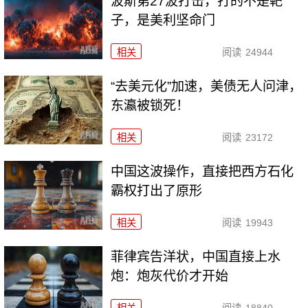
波斯第27波打击，打的不是靶
子，是美利坚命门
相关
阅读
24944
“去美元化”加速，美债无人问津，
东瀛被锁死！
相关
阅读
23172
中国这波操作，直接把西方石化
霸权打出了原形
相关
阅读
19943
菲律宾告洋状，中国直接上水
炮：炮灰代价才开始