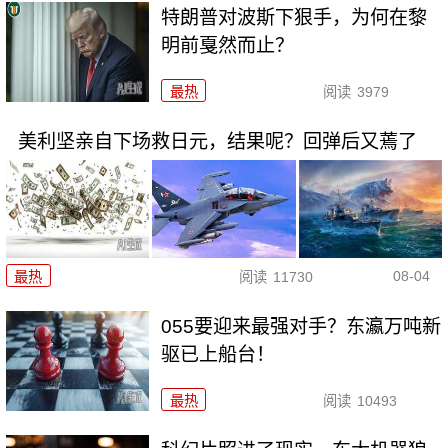
特朗普对波斯下狠手，为何在黎
明前戛然而止？
最热
阅读
3979
美利坚亲自下场救日元，结果呢？回弹后又蔫了
08-04
最热
阅读
11730
055要迎来最强对手？东瀛万吨新
驱已上船台！
最热
阅读
10493