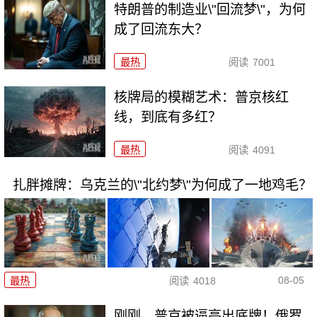
特朗普的制造业\"回流梦\"，为何
成了回流东大？
最热
阅读
7001
核牌局的模糊艺术：普京核红
线，到底有多红？
最热
阅读
4091
扎胖摊牌：乌克兰的\"北约梦\"为何成了一地鸡毛？
08-05
最热
阅读
4018
刚刚，普京被逼亮出底牌！俄罗