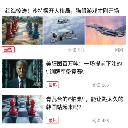
红海惊涛！沙特摆开大棋局，猫鼠游戏才刚开场
最热
阅读
531
刚刚
美狂囤百万吨：一场提前下注的
\"铜牌军备竞赛\"
最热
阅读
266
青瓦台的\"拍桌\"，能让跪太久的
韩国站起来吗？
最热
阅读
498