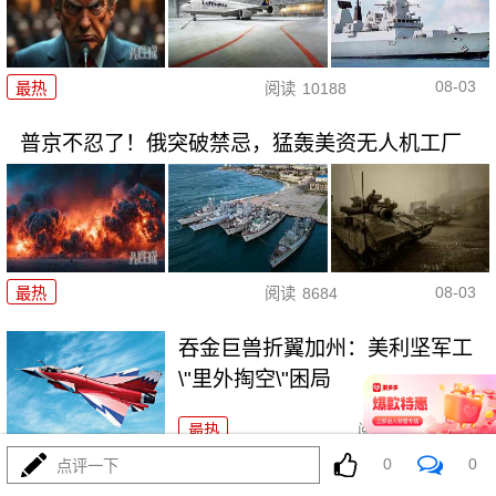
08-03
最热
阅读
10188
普京不忍了！俄突破禁忌，猛轰美资无人机工厂
08-03
最热
阅读
8684
吞金巨兽折翼加州：美利坚军工
\"里外掏空\"困局
最热
阅读
6350
0
0
点评一下
波斯的浓缩铀，美利坚是真想