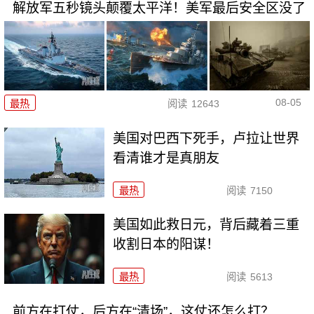
解放军五秒镜头颠覆太平洋！美军最后安全区没了
08-05
最热
阅读
12643
美国对巴西下死手，卢拉让世界
看清谁才是真朋友
最热
阅读
7150
美国如此救日元，背后藏着三重
收割日本的阳谋！
最热
阅读
5613
前方在打仗，后方在“清场”，这仗还怎么打？