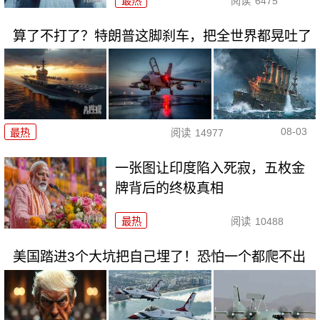
最热
阅读
6475
算了不打了？特朗普这脚刹车，把全世界都晃吐了
08-03
最热
阅读
14977
一张图让印度陷入死寂，五枚金
牌背后的终极真相
最热
阅读
10488
美国踏进3个大坑把自己埋了！恐怕一个都爬不出