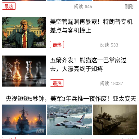
最热
阅读
645
刚刚
美空管漏洞再暴露！特朗普专机
差点与客机撞上
最热
阅读
533
五箭齐发！熊猫这一巴掌扇过
去，大漂亮终于知疼
最热
阅读
18037
央视短短5秒钟，美军3年兵推一夜作废！亚太变天