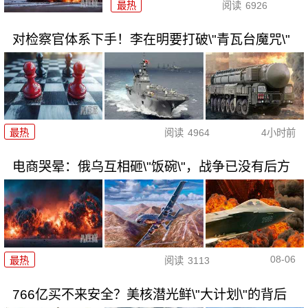
最热
阅读
6926
对检察官体系下手！李在明要打破\"青瓦台魔咒\"
最热
阅读
4964
4小时前
电商哭晕：俄乌互相砸\"饭碗\"，战争已没有后方
08-06
最热
阅读
3113
766亿买不来安全？美核潜光鲜\"大计划\"的背后