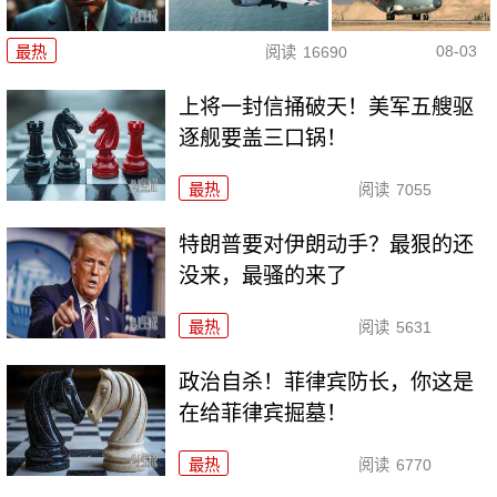
08-03
最热
阅读
16690
上将一封信捅破天！美军五艘驱
逐舰要盖三口锅！
最热
阅读
7055
特朗普要对伊朗动手？最狠的还
没来，最骚的来了
最热
阅读
5631
政治自杀！菲律宾防长，你这是
在给菲律宾掘墓！
最热
阅读
6770