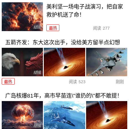
美利坚一场电子战演习，把自家
救护机送了命！
最热
阅读
277
五箭齐发：东大这次出手，没给美方留半点幻想
最热
阅读
523
刚刚
广岛核爆81年，高市早苗连\"谁扔的\"都不敢提！