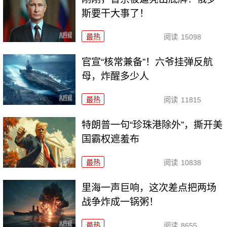
斯要干大事了！
最热
阅读
15098
官宣“核常兼备”！六爷挂弹反航
母，炸醒多少人
最热
阅读
11815
特朗普一句“珍珠港除外”，撕开美
国霸权遮羞布
最热
阅读
10838
里海一声巨响，这次差点把两场
战争炸成一锅粥！
最热
阅读
8655