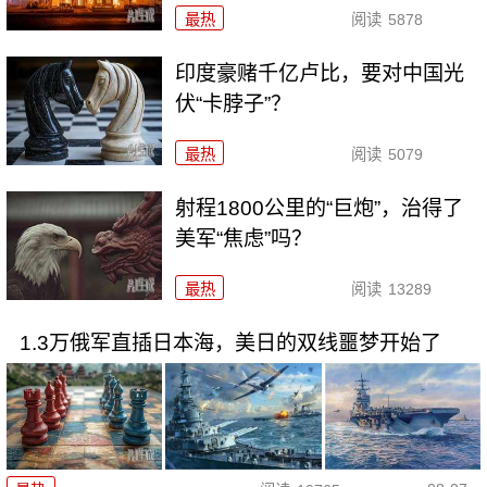
最热
阅读
5878
印度豪赌千亿卢比，要对中国光
伏“卡脖子”？
最热
阅读
5079
射程1800公里的“巨炮”，治得了
美军“焦虑”吗？
最热
阅读
13289
1.3万俄军直插日本海，美日的双线噩梦开始了