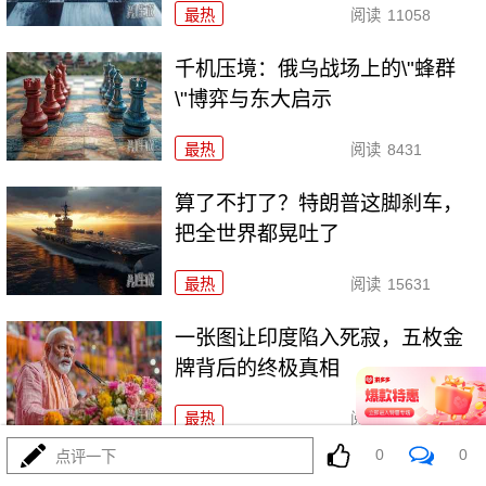
最热
阅读
11058
千机压境：俄乌战场上的\"蜂群
\"博弈与东大启示
最热
阅读
8431
算了不打了？特朗普这脚刹车，
把全世界都晃吐了
最热
阅读
15631
一张图让印度陷入死寂，五枚金
牌背后的终极真相
最热
阅读
10882
0
0
点评一下
美国踏进3个大坑把自己埋了！恐