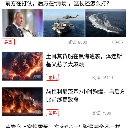
前方在打仗，后方在“清场”，这仗还怎么打？
08-05
最热
阅读
5300
土耳其货船在黑海遭袭，泽连斯
基又惹了大麻烦
最热
阅读
16111
赫梅利尼茨基7小时殉爆，乌后方
比前线更致命
最热
阅读
7998
黄岩岛上空惊雷起！东大\"八一\"警巡完全不一样