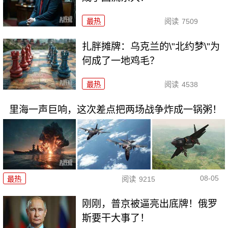
最热
阅读
7509
扎胖摊牌：乌克兰的\"北约梦\"为
何成了一地鸡毛？
最热
阅读
4538
里海一声巨响，这次差点把两场战争炸成一锅粥！
08-05
最热
阅读
9215
刚刚，普京被逼亮出底牌！俄罗
斯要干大事了！