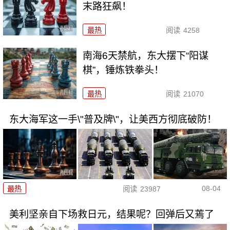
末路狂飙！
最热
阅读
4258
南海6天禁航，东大摆下“阳谋
棋”，锤炼铁拳头！
最热
阅读
21070
东大海军这一手\"普及牌\"，让美西方彻底破防！
08-04
最热
阅读
23987
美利坚亲自下场救日元，结果呢？回弹后又蔫了