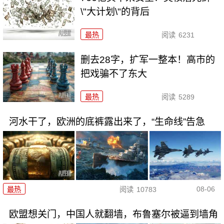
\"大计划\"的背后
最热
阅读
6231
删去28字，扩军一整本！高市的
把戏骗不了东大
最热
阅读
5289
河水干了，欧洲的底裤露出来了，“生命线”告急
08-06
最热
阅读
10783
欧盟想关门，中国人就翻墙，布鲁塞尔被逼到墙角