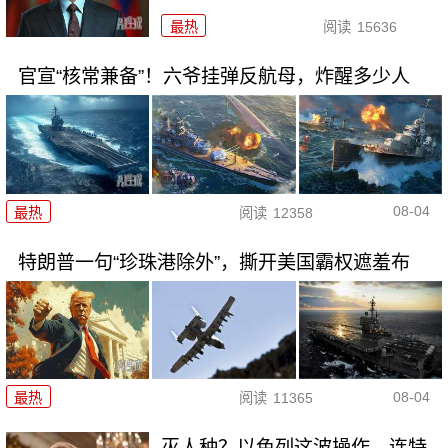
最热
阅读
15636
官宣“核常兼备”！六爷挂弹反航母，炸醒多少人
08-04
最热
阅读
12358
特朗普一句“珍珠港除外”，撕开美国霸权遮羞布
08-04
最热
阅读
11365
灭人种？以色列这波操作，连特