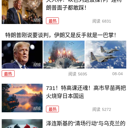
朗普面子都敢踩！
最热
阅读
6831
特朗普刚说要谈判，伊朗又是反手就是一巴掌！
08-04
最热
阅读
5695
731！特高课还魂！高市早苗两把
火烧穿日本国运
最热
阅读
5272
泽连斯基的“清场行动”与乌克兰的