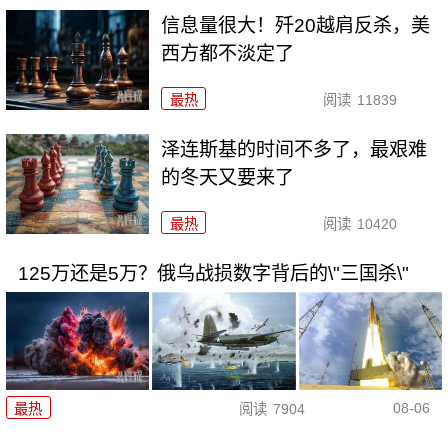
信息量很大！歼20越肩反杀，美
西方都不淡定了
最热
阅读
11839
泽连斯基的时间不多了，最艰难
的冬天又要来了
最热
阅读
10420
125万还是5万？俄乌战损数字背后的\"三国杀\"
08-06
最热
阅读
7904