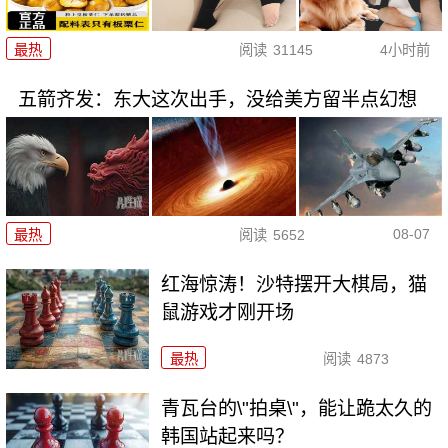
最热
阅读
31145
4小时前
五箭齐发：东大这次出手，没给美方留半点幻想
08-07
最热
阅读
5652
红海惊涛！沙特摆开大棋局，猫
鼠游戏才刚开场
最热
阅读
4873
青瓦台的\"拍桌\"，能让跪太久的
韩国站起来吗？