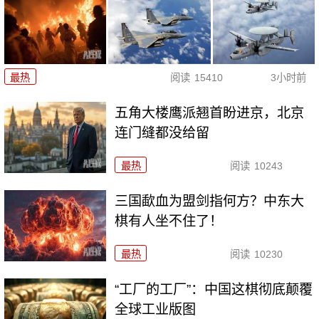
最热
阅读
15410
3小时前
五角大楼鹰派翘首盼进京，北京
连门缝都没给留
最热
阅读
10243
三国歃血为盟剑指何方？中东大
棋有人坐不住了！
最热
阅读
10230
“工厂的工厂”：中国这棋彻底颠覆
全球工业版图