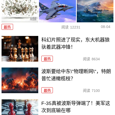
08-04
最热
阅读
12231
科幻片照进了现实，东大机器狼
驮着武器冲锋！
最热
阅读
8634
波斯要给中东\"物理断网\"，特朗
普忙递橄榄枝？
最热
阅读
7100
F-35真被波斯导弹端了！美军这
次到底输在哪