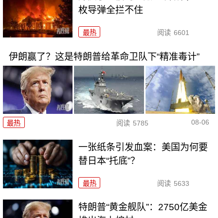
枚导弹全拦不住
最热
阅读
6601
伊朗赢了？这是特朗普给革命卫队下“精准毒计”
08-06
最热
阅读
5785
一张纸条引发血案：美国为何要
替日本“托底”？
最热
阅读
5633
特朗普“黄金舰队”：2750亿美金