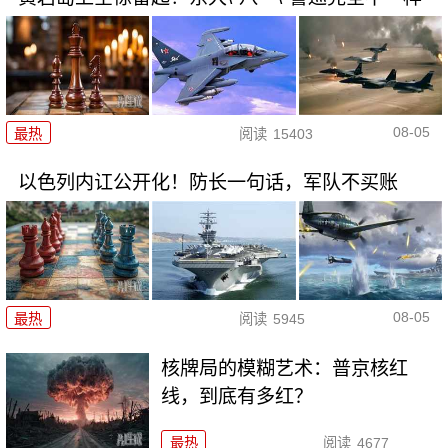
08-05
最热
阅读
15403
以色列内讧公开化！防长一句话，军队不买账
08-05
最热
阅读
5945
核牌局的模糊艺术：普京核红
线，到底有多红？
最热
阅读
4677