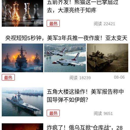
五箭齐发！熊猫这一巴掌扇过
去，大漂亮终于知疼
最热
阅读
22421
央视短短5秒钟，美军3年兵推一夜作废！亚太变天
08-06
最热
阅读
18239
五角大楼这操作！美军报告称中
国导弹不如伊朗？
最热
阅读
9651
炸疯了！俄乌互掀“仓库战”，28