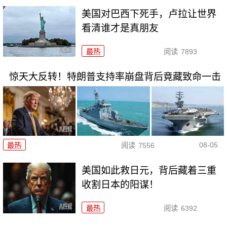
美国对巴西下死手，卢拉让世界
看清谁才是真朋友
最热
阅读
7893
惊天大反转！特朗普支持率崩盘背后竟藏致命一击
08-05
最热
阅读
7556
美国如此救日元，背后藏着三重
收割日本的阳谋！
最热
阅读
6392