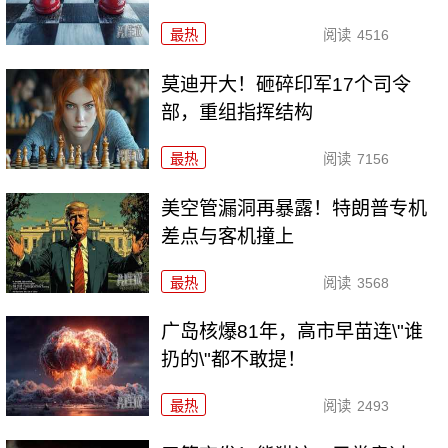
最热
阅读
4516
莫迪开大！砸碎印军17个司令
部，重组指挥结构
最热
阅读
7156
美空管漏洞再暴露！特朗普专机
差点与客机撞上
最热
阅读
3568
广岛核爆81年，高市早苗连\"谁
扔的\"都不敢提！
最热
阅读
2493