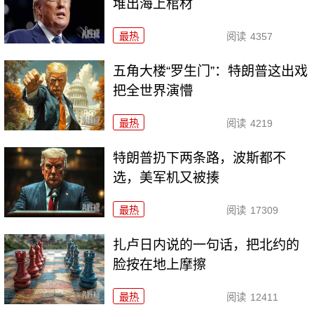
堆出海上棺材
最热
阅读
4357
五角大楼“罗生门”：特朗普这出戏
把全世界演懵
最热
阅读
4219
特朗普扔下两条路，波斯都不
选，美军机又被揍
最热
阅读
17309
扎卢日内说的一句话，把北约的
脸按在地上摩擦
最热
阅读
12411