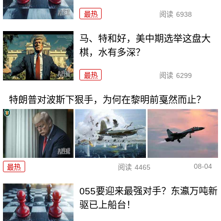
最热
阅读
6938
马、特和好，美中期选举这盘大
棋，水有多深？
最热
阅读
6299
特朗普对波斯下狠手，为何在黎明前戛然而止？
08-04
最热
阅读
4465
055要迎来最强对手？东瀛万吨新
驱已上船台！