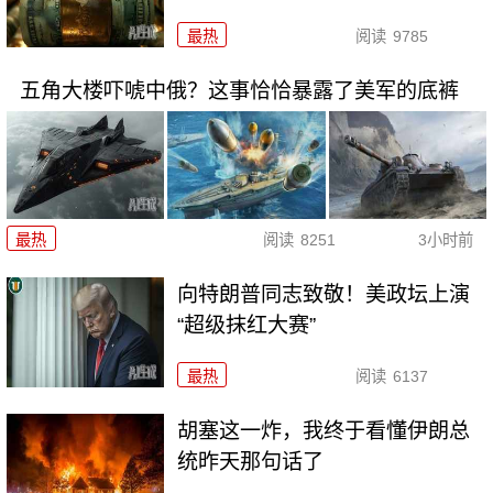
最热
阅读
9785
五角大楼吓唬中俄？这事恰恰暴露了美军的底裤
最热
阅读
8251
3小时前
向特朗普同志致敬！美政坛上演
“超级抹红大赛”
最热
阅读
6137
胡塞这一炸，我终于看懂伊朗总
统昨天那句话了