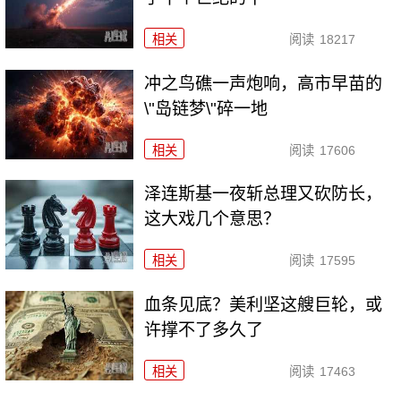
相关
阅读
18217
冲之鸟礁一声炮响，高市早苗的
\"岛链梦\"碎一地
相关
阅读
17606
泽连斯基一夜斩总理又砍防长，
这大戏几个意思？
相关
阅读
17595
血条见底？美利坚这艘巨轮，或
许撑不了多久了
相关
阅读
17463