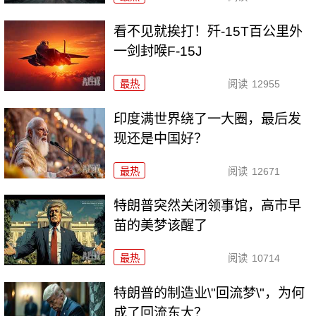
看不见就挨打！歼-15T百公里外
一剑封喉F-15J
最热
阅读
12955
印度满世界绕了一大圈，最后发
现还是中国好？
最热
阅读
12671
特朗普突然关闭领事馆，高市早
苗的美梦该醒了
最热
阅读
10714
特朗普的制造业\"回流梦\"，为何
成了回流东大？