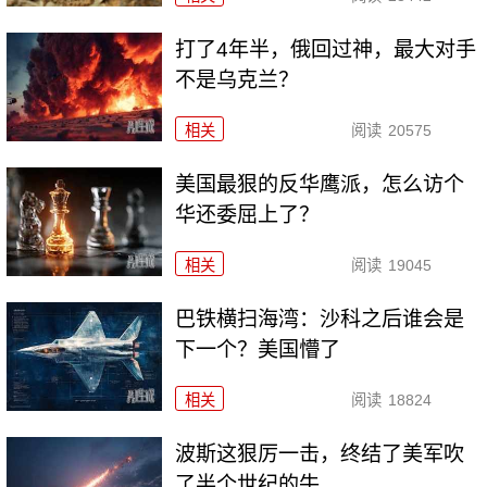
打了4年半，俄回过神，最大对手
不是乌克兰？
相关
阅读
20575
美国最狠的反华鹰派，怎么访个
华还委屈上了？
相关
阅读
19045
巴铁横扫海湾：沙科之后谁会是
下一个？美国懵了
相关
阅读
18824
波斯这狠厉一击，终结了美军吹
了半个世纪的牛