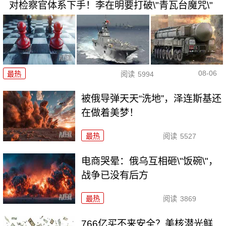
对检察官体系下手！李在明要打破\"青瓦台魔咒\"
08-06
最热
阅读
5994
被俄导弹天天“洗地”，泽连斯基还
在做着美梦！
最热
阅读
5527
电商哭晕：俄乌互相砸\"饭碗\"，
战争已没有后方
最热
阅读
3869
766亿买不来安全？美核潜光鲜