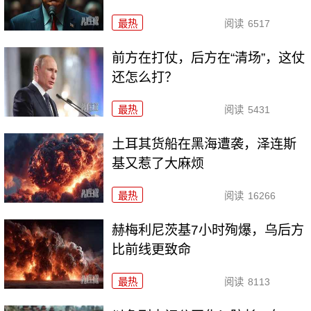
最热
阅读
6517
前方在打仗，后方在“清场”，这仗
还怎么打？
最热
阅读
5431
土耳其货船在黑海遭袭，泽连斯
基又惹了大麻烦
最热
阅读
16266
赫梅利尼茨基7小时殉爆，乌后方
比前线更致命
最热
阅读
8113