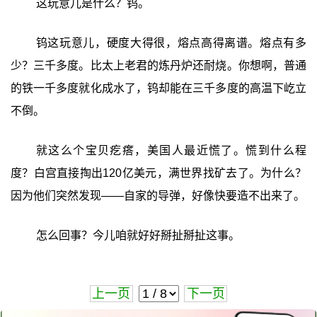
这玩意儿是什么？钨。
钨这玩意儿，硬度大得很，熔点高得离谱。熔点有多
少？三千多度。比太上老君的炼丹炉还耐烧。你想啊，普通
的铁一千多度就化成水了，钨却能在三千多度的高温下屹立
不倒。
就这么个宝贝疙瘩，美国人最近慌了。慌到什么程
度？白宫直接掏出120亿美元，满世界找矿去了。为什么？
因为他们突然发现——自家的导弹，好像快要造不出来了。
怎么回事？今儿咱就好好掰扯掰扯这事。
上一页
下一页