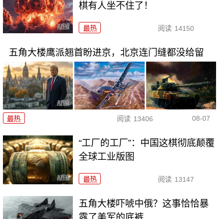
棋有人坐不住了！
最热
阅读
14150
五角大楼鹰派翘首盼进京，北京连门缝都没给留
08-07
最热
阅读
13406
“工厂的工厂”：中国这棋彻底颠覆
全球工业版图
最热
阅读
13147
五角大楼吓唬中俄？这事恰恰暴
露了美军的底裤