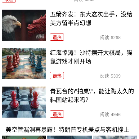
五箭齐发：东大这次出手，没给
美方留半点幻想
最热
阅读
6268
红海惊涛！沙特摆开大棋局，猫
鼠游戏才刚开场
最热
阅读
5309
青瓦台的\"拍桌\"，能让跪太久的
韩国站起来吗？
最热
阅读
4946
美空管漏洞再暴露！特朗普专机差点与客机撞上