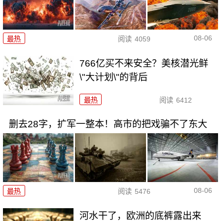
08-06
最热
阅读
4059
766亿买不来安全？美核潜光鲜
\"大计划\"的背后
最热
阅读
6412
删去28字，扩军一整本！高市的把戏骗不了东大
08-06
最热
阅读
5476
河水干了，欧洲的底裤露出来