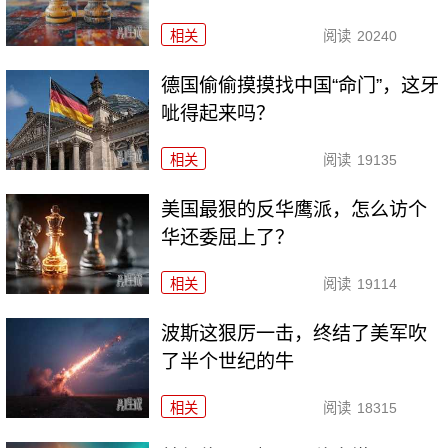
相关
阅读
20240
德国偷偷摸摸找中国“命门”，这牙
呲得起来吗？
相关
阅读
19135
美国最狠的反华鹰派，怎么访个
华还委屈上了？
相关
阅读
19114
波斯这狠厉一击，终结了美军吹
了半个世纪的牛
相关
阅读
18315