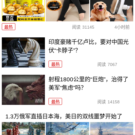
最热
阅读
31145
4小时前
印度豪赌千亿卢比，要对中国光
伏“卡脖子”？
最热
阅读
7067
射程1800公里的“巨炮”，治得了
美军“焦虑”吗？
最热
阅读
14158
1.3万俄军直插日本海，美日的双线噩梦开始了