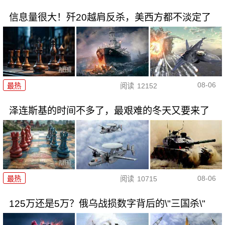
信息量很大！歼20越肩反杀，美西方都不淡定了
08-06
最热
阅读
12152
泽连斯基的时间不多了，最艰难的冬天又要来了
08-06
最热
阅读
10715
125万还是5万？俄乌战损数字背后的\"三国杀\"