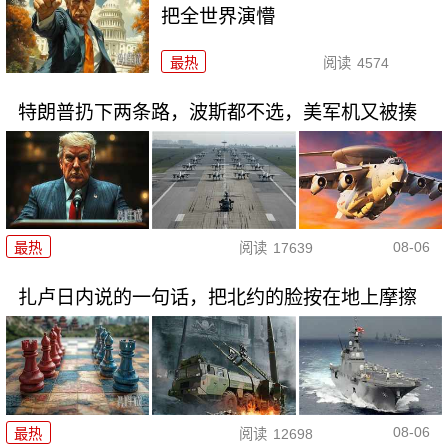
把全世界演懵
最热
阅读
4574
特朗普扔下两条路，波斯都不选，美军机又被揍
08-06
最热
阅读
17639
扎卢日内说的一句话，把北约的脸按在地上摩擦
08-06
最热
阅读
12698