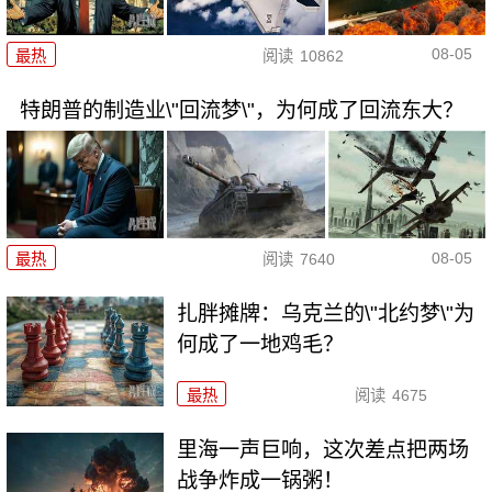
08-05
最热
阅读
10862
特朗普的制造业\"回流梦\"，为何成了回流东大？
08-05
最热
阅读
7640
扎胖摊牌：乌克兰的\"北约梦\"为
何成了一地鸡毛？
最热
阅读
4675
里海一声巨响，这次差点把两场
战争炸成一锅粥！