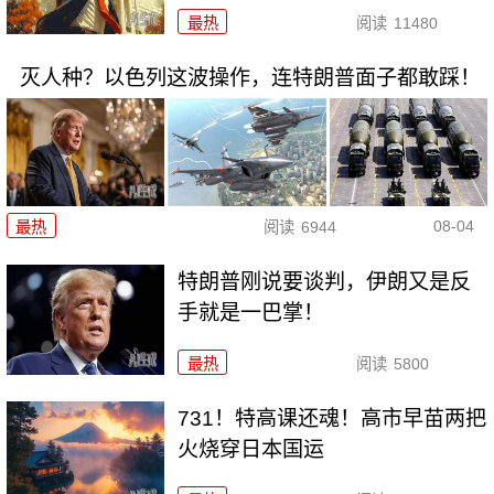
最热
阅读
11480
灭人种？以色列这波操作，连特朗普面子都敢踩！
08-04
最热
阅读
6944
特朗普刚说要谈判，伊朗又是反
手就是一巴掌！
最热
阅读
5800
731！特高课还魂！高市早苗两把
火烧穿日本国运