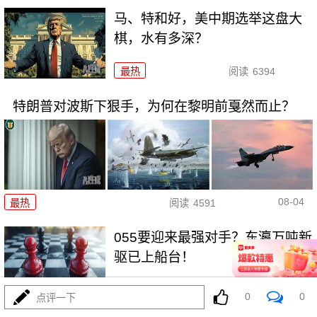
马、特和好，美中期选举这盘大
棋，水有多深？
最热
阅读
6394
特朗普对波斯下狠手，为何在黎明前戛然而止？
08-04
最热
阅读
4591
055要迎来最强对手？东瀛万吨新
驱已上船台！
最热
阅读
11166
0
0
点评一下