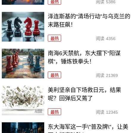
最热
阅读
5386
泽连斯基的“清场行动”与乌克兰的
末路狂飙！
最热
阅读
4356
南海6天禁航，东大摆下“阳谋
棋”，锤炼铁拳头！
最热
阅读
21369
美利坚亲自下场救日元，结果
呢？回弹后又蔫了
最热
阅读
12345
东大海军这一手\"普及牌\"，让美