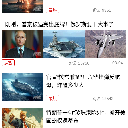
最热
阅读
9351
刚刚，普京被逼亮出底牌！俄罗斯要干大事了！
08-04
最热
阅读
15756
官宣“核常兼备”！六爷挂弹反航
母，炸醒多少人
最热
阅读
12542
特朗普一句“珍珠港除外”，撕开美
国霸权遮羞布