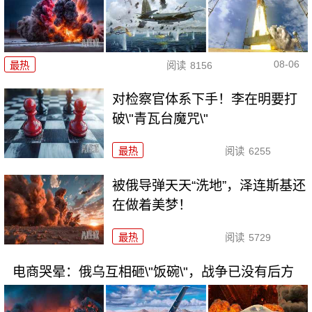
08-06
最热
阅读
8156
对检察官体系下手！李在明要打
破\"青瓦台魔咒\"
最热
阅读
6255
被俄导弹天天“洗地”，泽连斯基还
在做着美梦！
最热
阅读
5729
电商哭晕：俄乌互相砸\"饭碗\"，战争已没有后方