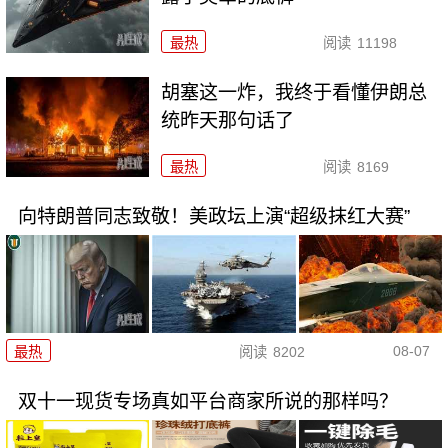
最热
阅读
11198
胡塞这一炸，我终于看懂伊朗总
统昨天那句话了
最热
阅读
8169
向特朗普同志致敬！美政坛上演“超级抹红大赛”
08-07
最热
阅读
8202
双十一现货专场真如平台商家所说的那样吗？