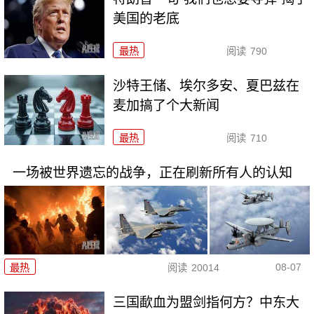
美国的老底
最热
阅读
790
沙特王储、埃尔多安、夏巴兹在
麦加搞了个大新闻
最热
阅读
710
一场被世界遗忘的战争，正在刷新所有人的认知
08-07
最热
阅读
20014
三国歃血为盟剑指何方？中东大