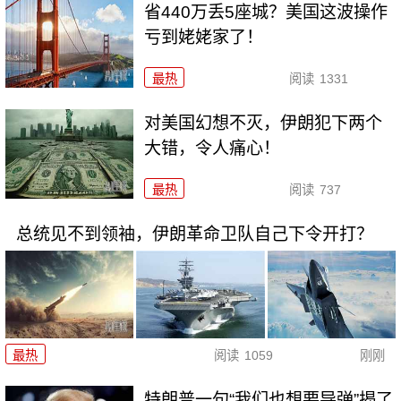
省440万丢5座城？美国这波操作
亏到姥姥家了！
最热
阅读
1331
对美国幻想不灭，伊朗犯下两个
大错，令人痛心！
最热
阅读
737
总统见不到领袖，伊朗革命卫队自己下令开打？
最热
阅读
1059
刚刚
特朗普一句“我们也想要导弹”揭了