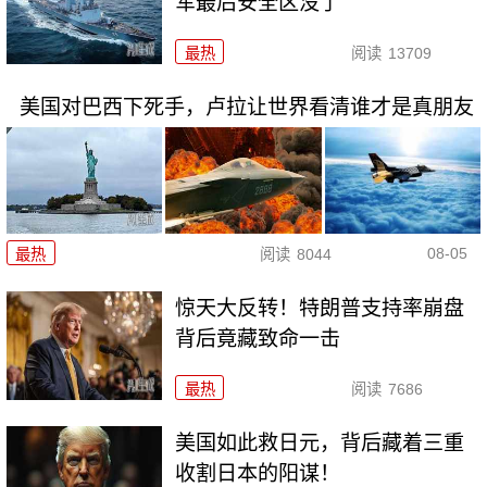
军最后安全区没了
最热
阅读
13709
美国对巴西下死手，卢拉让世界看清谁才是真朋友
08-05
最热
阅读
8044
惊天大反转！特朗普支持率崩盘
背后竟藏致命一击
最热
阅读
7686
美国如此救日元，背后藏着三重
收割日本的阳谋！