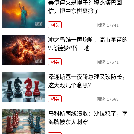
美伊停火是幌子？穆杰塔巴回
信，把中东棋盘掀了
相关
阅读
17741
冲之鸟礁一声炮响，高市早苗的
\"岛链梦\"碎一地
相关
阅读
17671
泽连斯基一夜斩总理又砍防长，
这大戏几个意思？
相关
阅读
17663
马科斯两线溃败：沙拉稳了，南
海牌被东大刺穿