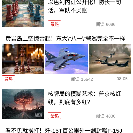
以色列内讧公开化！防长一句
话，军队不买账
最热
阅读
6086
黄岩岛上空惊雷起！东大\"八一\"警巡完全不一样
08-05
最热
阅读
15542
核牌局的模糊艺术：普京核红
线，到底有多红？
最热
阅读
4830
看不见就挨打！歼-15T百公里外一剑封喉F-15J