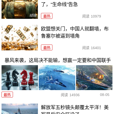
了，“生命线”告急
最热
阅读
10979
欧盟想关门，中国人就翻墙，布
鲁塞尔被逼到墙角
最热
阅读
16401
暴风来袭，这局决不能输，想赢一定要和中国联手
08-05
最热
阅读
14936
解放军五秒镜头颠覆太平洋！美