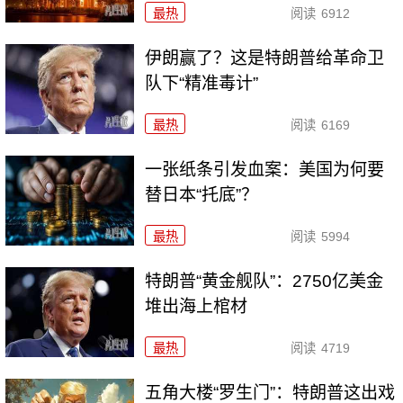
最热
阅读
6912
伊朗赢了？这是特朗普给革命卫
队下“精准毒计”
最热
阅读
6169
一张纸条引发血案：美国为何要
替日本“托底”？
最热
阅读
5994
特朗普“黄金舰队”：2750亿美金
堆出海上棺材
最热
阅读
4719
五角大楼“罗生门”：特朗普这出戏