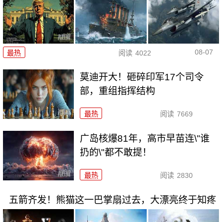
08-07
最热
阅读
4022
莫迪开大！砸碎印军17个司令
部，重组指挥结构
最热
阅读
7669
广岛核爆81年，高市早苗连\"谁
扔的\"都不敢提！
最热
阅读
2830
五箭齐发！熊猫这一巴掌扇过去，大漂亮终于知疼