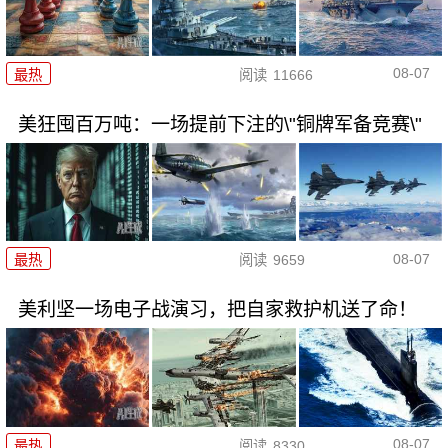
08-07
最热
阅读
11666
美狂囤百万吨：一场提前下注的\"铜牌军备竞赛\"
08-07
最热
阅读
9659
美利坚一场电子战演习，把自家救护机送了命！
08-07
最热
阅读
8330