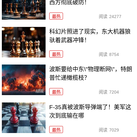
西方彻底破防！
最热
阅读
24277
科幻片照进了现实，东大机器狼
驮着武器冲锋！
最热
阅读
8754
波斯要给中东\"物理断网\"，特朗
普忙递橄榄枝？
最热
阅读
7204
F-35真被波斯导弹端了！美军这
次到底输在哪
最热
阅读
7029