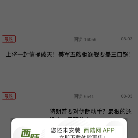
08-03
最热
阅读
16056
上将一封信捅破天！美军五艘驱逐舰要盖三口锅！
08-03
最热
阅读
6541
特朗普要对伊朗动手？最狠的还
没来，最骚的来了
最热
阅读
5135