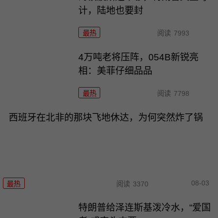
计，陆地也要封
最热
阅读
7993
4万吨老将压阵，054B新锐亮
相：美菲仔细品品
最热
阅读
7798
西班牙在北非的那块飞地休达，为何突然炸了锅
08-03
最热
阅读
3370
特朗普给泽连斯基泼冷水，“爱国