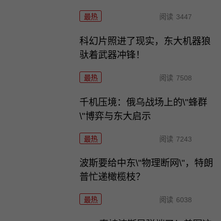
最热
阅读
3447
科幻片照进了现实，东大机器狼
驮着武器冲锋！
最热
阅读
7508
千机压境：俄乌战场上的\"蜂群
\"博弈与东大启示
最热
阅读
7243
波斯要给中东\"物理断网\"，特朗
普忙递橄榄枝？
最热
阅读
6038