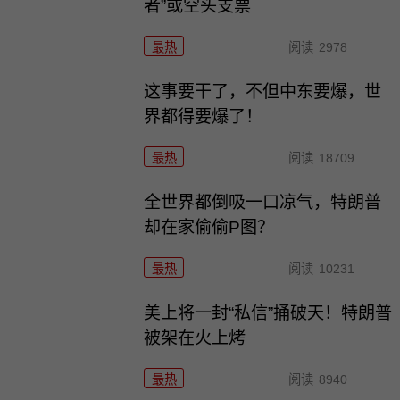
者”或空头支票
最热
阅读
2978
这事要干了，不但中东要爆，世
界都得要爆了！
最热
阅读
18709
全世界都倒吸一口凉气，特朗普
却在家偷偷P图？
最热
阅读
10231
美上将一封“私信”捅破天！特朗普
被架在火上烤
最热
阅读
8940