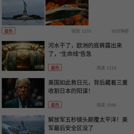
最热
阅读
1233
30分钟前
河水干了，欧洲的底裤露出来
了，“生命线”告急
最热
阅读
1118
美国如此救日元，背后藏着三重
收割日本的阳谋！
最热
阅读
1045
解放军五秒镜头颠覆太平洋！美
军最后安全区没了