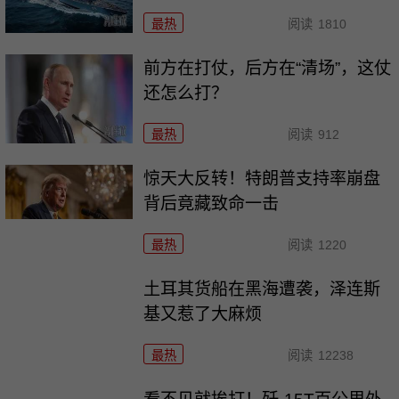
最热
阅读
1810
前方在打仗，后方在“清场”，这仗
还怎么打？
最热
阅读
912
惊天大反转！特朗普支持率崩盘
背后竟藏致命一击
最热
阅读
1220
土耳其货船在黑海遭袭，泽连斯
基又惹了大麻烦
最热
阅读
12238