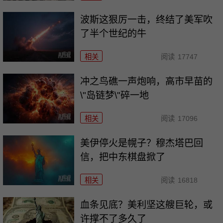
波斯这狠厉一击，终结了美军吹
了半个世纪的牛
相关
阅读
17747
冲之鸟礁一声炮响，高市早苗的
\"岛链梦\"碎一地
相关
阅读
17096
美伊停火是幌子？穆杰塔巴回
信，把中东棋盘掀了
相关
阅读
16818
血条见底？美利坚这艘巨轮，或
许撑不了多久了