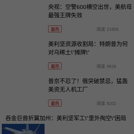
央视：空警600横空出世，美航母
最强王牌失效
最热
阅读
21855
美利坚资源收割局：特朗普为何
对乌稀土\"摊牌\"
最热
阅读
9626
普京不忍了！俄突破禁忌，猛轰
美资无人机工厂
最热
阅读
8202
吞金巨兽折翼加州：美利坚军工\"里外掏空\"困局