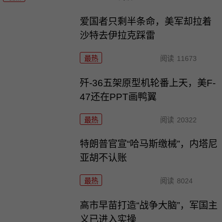
爱国者只剩半条命，美军却拉着
沙特去伊拉克踩雷
最热
阅读
11673
歼-36五架原型机轮番上天，美F-
47还在PPT画鸭翼
最热
阅读
20322
特朗普官宣“哈马斯缴械”，内塔尼
亚胡不认账
最热
阅读
8024
高市早苗打造“战争大脑”，军国主
义已进入实操