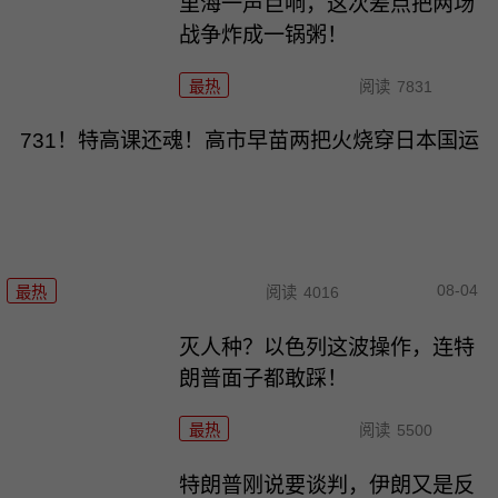
里海一声巨响，这次差点把两场
战争炸成一锅粥！
最热
阅读
7831
731！特高课还魂！高市早苗两把火烧穿日本国运
08-04
最热
阅读
4016
灭人种？以色列这波操作，连特
朗普面子都敢踩！
最热
阅读
5500
特朗普刚说要谈判，伊朗又是反