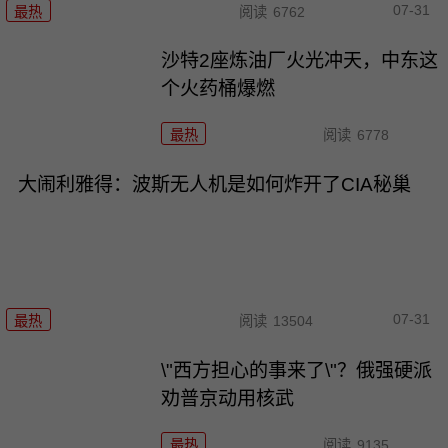
07-31
最热
阅读
6762
沙特2座炼油厂火光冲天，中东这
个火药桶爆燃
最热
阅读
6778
大闹利雅得：波斯无人机是如何炸开了CIA秘巢
07-31
最热
阅读
13504
\"西方担心的事来了\"？俄强硬派
劝普京动用核武
最热
阅读
9135