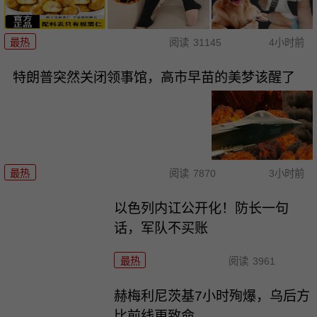
最热
阅读
31145
4小时前
特朗普突然关闭领事馆，高市早苗的美梦该醒了
最热
阅读
7870
3小时前
以色列内讧公开化！防长一句
话，军队不买账
最热
阅读
3961
赫梅利尼茨基7小时殉爆，乌后方
比前线更致命