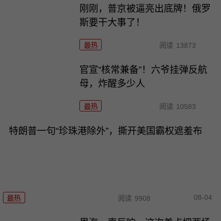
刚刚，普京被逼亮出底牌！俄罗
斯要干大事了！
最热
阅读
13873
官宣“核常兼备”！六爷挂弹反航
母，炸醒多少人
最热
阅读
10583
特朗普一句“珍珠港除外”，撕开美国霸权遮羞布
08-04
最热
阅读
9908