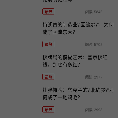
最热
阅读
5845
特朗普的制造业\"回流梦\"，为何
成了回流东大？
最热
阅读
5702
核牌局的模糊艺术：普京核红
线，到底有多红？
最热
阅读
2977
扎胖摊牌：乌克兰的\"北约梦\"为
何成了一地鸡毛？
最热
阅读
2998