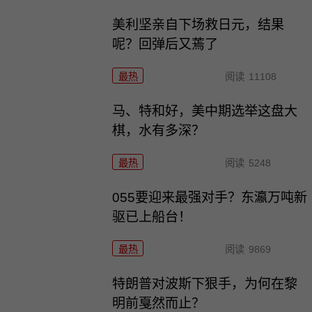
美利坚亲自下场救日元，结果
呢？回弹后又蔫了
最热
阅读
11108
马、特和好，美中期选举这盘大
棋，水有多深？
最热
阅读
5248
055要迎来最强对手？东瀛万吨新
驱已上船台！
最热
阅读
9869
特朗普对波斯下狠手，为何在黎
明前戛然而止？