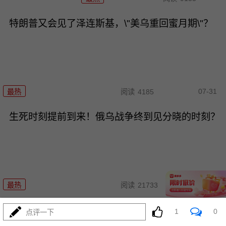
特朗普又会见了泽连斯基，\"美乌重回蜜月期\"？
07-31
最热
阅读
4185
生死时刻提前到来！俄乌战争终到见分晓的时刻？
07-31
最热
阅读
21733
巴铁横扫海湾：沙科之后谁会是
1
0
点评一下
下一个？美国懵了