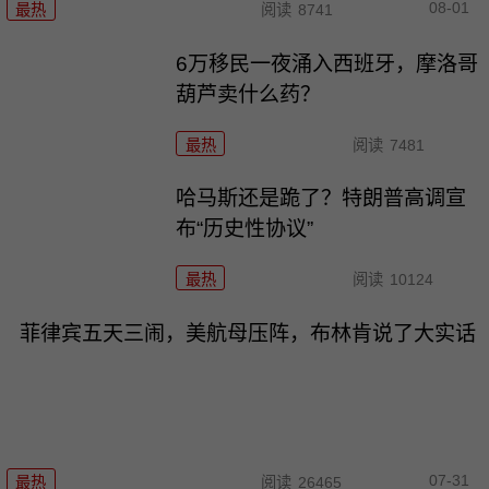
08-01
最热
阅读
8741
6万移民一夜涌入西班牙，摩洛哥
葫芦卖什么药？
最热
阅读
7481
哈马斯还是跪了？特朗普高调宣
布“历史性协议”
最热
阅读
10124
菲律宾五天三闹，美航母压阵，布林肯说了大实话
07-31
最热
阅读
26465