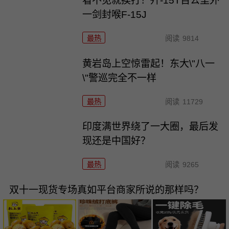
看不见就挨打！歼-15T百公里外
一剑封喉F-15J
最热
阅读
9814
黄岩岛上空惊雷起！东大\"八一
\"警巡完全不一样
最热
阅读
11729
印度满世界绕了一大圈，最后发
现还是中国好？
最热
阅读
9265
双十一现货专场真如平台商家所说的那样吗？