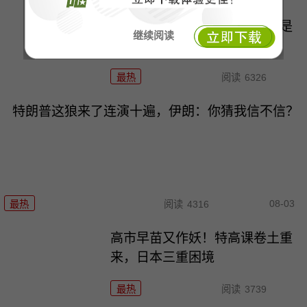
政治自杀！菲律宾防长，你这是
继续阅读
在给菲律宾掘墓！
最热
阅读
6326
特朗普这狼来了连演十遍，伊朗：你猜我信不信？
08-03
最热
阅读
4316
高市早苗又作妖！特高课卷土重
来，日本三重困境
最热
阅读
3739