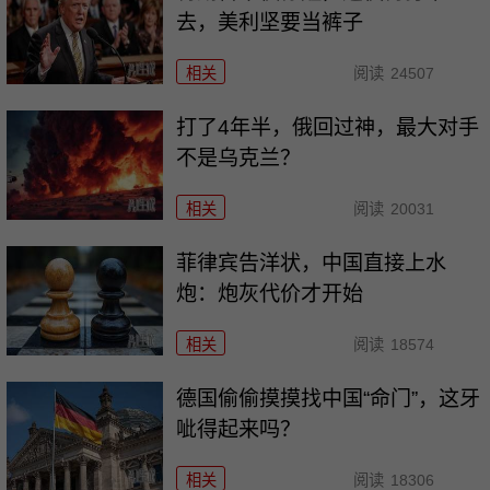
去，美利坚要当裤子
相关
阅读
24507
打了4年半，俄回过神，最大对手
不是乌克兰？
相关
阅读
20031
菲律宾告洋状，中国直接上水
炮：炮灰代价才开始
相关
阅读
18574
德国偷偷摸摸找中国“命门”，这牙
呲得起来吗？
相关
阅读
18306