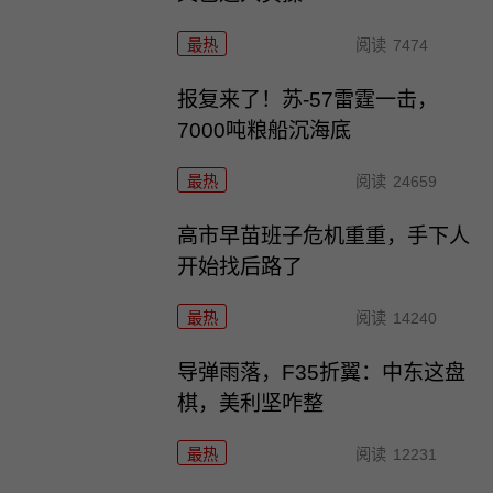
最热
阅读
7474
报复来了！苏-57雷霆一击，
7000吨粮船沉海底
最热
阅读
24659
高市早苗班子危机重重，手下人
开始找后路了
最热
阅读
14240
导弹雨落，F35折翼：中东这盘
棋，美利坚咋整
最热
阅读
12231