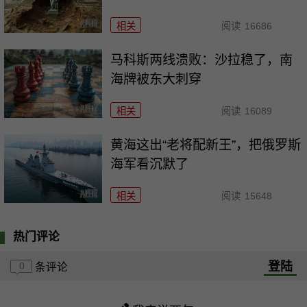
相关
阅读
16686
马科斯两线溃败：沙拉稳了，南
海牌被东大刺穿
相关
阅读
16089
黄海这出“老将配新王”，把俄罗斯
海军看沉默了
相关
阅读
15648
热门评论
登陆
0
条评论