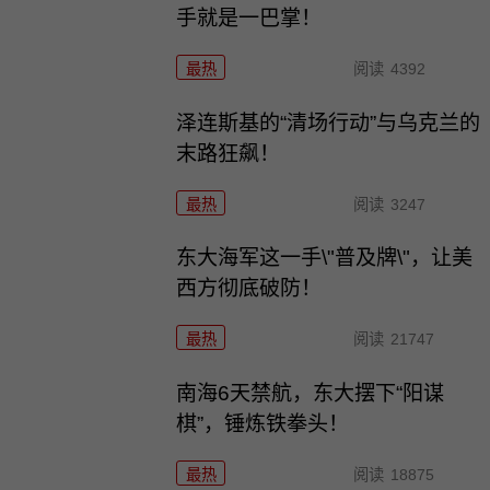
手就是一巴掌！
最热
阅读
4392
泽连斯基的“清场行动”与乌克兰的
末路狂飙！
最热
阅读
3247
东大海军这一手\"普及牌\"，让美
西方彻底破防！
最热
阅读
21747
南海6天禁航，东大摆下“阳谋
棋”，锤炼铁拳头！
最热
阅读
18875