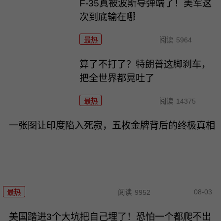
F-35真被波斯导弹端了！美军这
次到底输在哪
最热
阅读
5964
算了不打了？特朗普这脚刹车，
把全世界都晃吐了
最热
阅读
14375
一张图让印度陷入死寂，五枚金牌背后的终极真相
08-03
最热
阅读
9952
美国踏进3个大坑把自己埋了！恐怕一个都爬不出