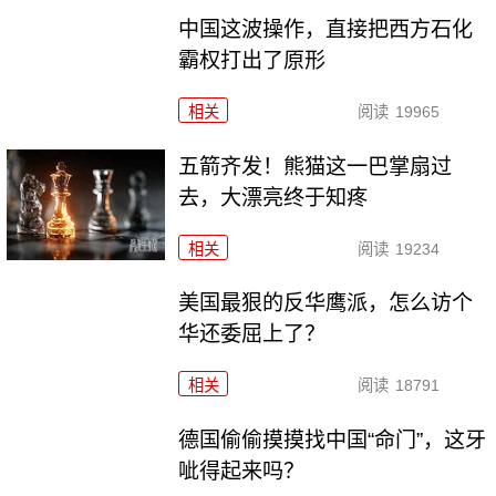
中国这波操作，直接把西方石化
霸权打出了原形
相关
阅读
19965
五箭齐发！熊猫这一巴掌扇过
去，大漂亮终于知疼
相关
阅读
19234
美国最狠的反华鹰派，怎么访个
华还委屈上了？
相关
阅读
18791
德国偷偷摸摸找中国“命门”，这牙
呲得起来吗？