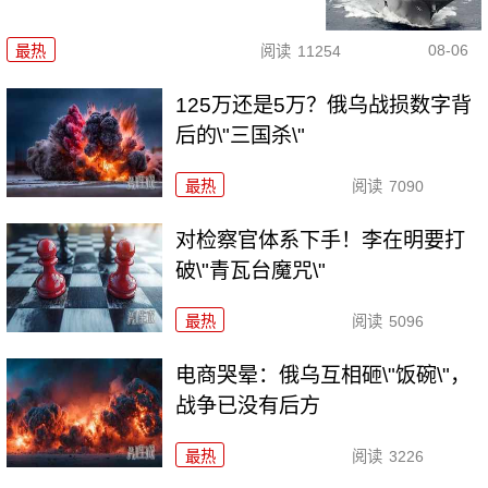
08-06
最热
阅读
11254
125万还是5万？俄乌战损数字背
后的\"三国杀\"
最热
阅读
7090
对检察官体系下手！李在明要打
破\"青瓦台魔咒\"
最热
阅读
5096
电商哭晕：俄乌互相砸\"饭碗\"，
战争已没有后方
最热
阅读
3226