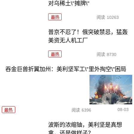
对乌稀土\"摊牌\"
最热
阅读
10263
普京不忍了！俄突破禁忌，猛轰
美资无人机工厂
最热
阅读
8730
吞金巨兽折翼加州：美利坚军工\"里外掏空\"困局
08-03
最热
阅读
6396
波斯的浓缩铀，美利坚是真想
拿，还是做样子？