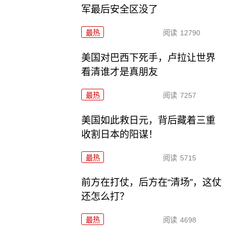
军最后安全区没了
最热
阅读
12790
美国对巴西下死手，卢拉让世界
看清谁才是真朋友
最热
阅读
7257
美国如此救日元，背后藏着三重
收割日本的阳谋！
最热
阅读
5715
前方在打仗，后方在“清场”，这仗
还怎么打？
最热
阅读
4698