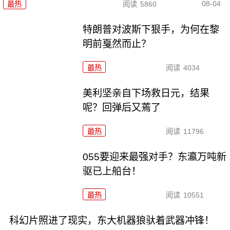
08-04
最热
阅读
5860
特朗普对波斯下狠手，为何在黎
明前戛然而止？
最热
阅读
4034
美利坚亲自下场救日元，结果
呢？回弹后又蔫了
最热
阅读
11796
055要迎来最强对手？东瀛万吨新
驱已上船台！
最热
阅读
10551
科幻片照进了现实，东大机器狼驮着武器冲锋！