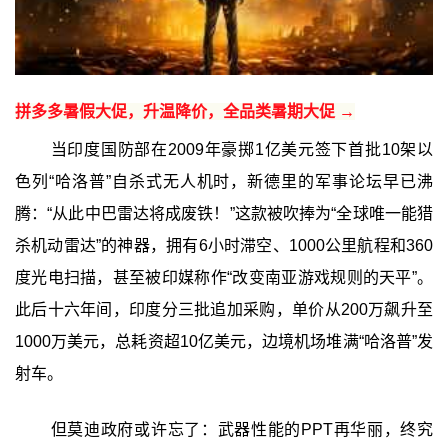
拼多多暑假大促，升温降价，全品类暑期大促 →
当印度国防部在2009年豪掷1亿美元签下首批10架以
色列“哈洛普”自杀式无人机时，新德里的军事论坛早已沸
腾：“从此中巴雷达将成废铁！”这款被吹捧为“全球唯一能猎
杀机动雷达”的神器，拥有6小时滞空、1000公里航程和360
度光电扫描，甚至被印媒称作“改变南亚游戏规则的天平”。
此后十六年间，印度分三批追加采购，单价从200万飙升至
1000万美元，总耗资超10亿美元，边境机场堆满“哈洛普”发
射车。
但莫迪政府或许忘了：武器性能的PPT再华丽，终究