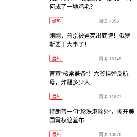
何成了一地鸡毛？
最热
阅读
4056
刚刚，普京被逼亮出底牌！俄罗
斯要干大事了！
最热
阅读
15149
官宣“核常兼备”！六爷挂弹反航
母，炸醒多少人
最热
阅读
11877
特朗普一句“珍珠港除外”，撕开美
国霸权遮羞布
最热
阅读
10870