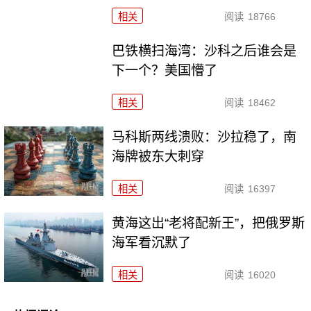
相关
阅读
18766
巴铁横扫海湾：沙科之后谁会是
下一个？美国懵了
相关
阅读
18462
马科斯两线溃败：沙拉稳了，南
海牌被东大刺穿
相关
阅读
16397
黄海这出“老将配新王”，把俄罗斯
海军看沉默了
相关
阅读
16020