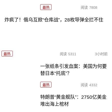
最热
阅读
7808
炸疯了！俄乌互掀“仓库战”，28枚导弹全拦不住
最热
阅读
5311
3小时前
一张纸条引发血案：美国为何要
替日本“托底”？
最热
阅读
4332
特朗普“黄金舰队”：2750亿美金
堆出海上棺材