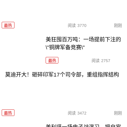
最热
阅读
3770
刚刚
美狂囤百万吨：一场提前下注的
\"铜牌军备竞赛\"
最热
阅读
2757
莫迪开大！砸碎印军17个司令部，重组指挥结构
最热
阅读
3472
刚刚