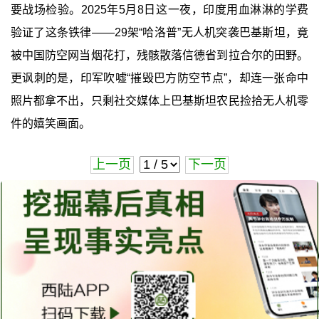
要战场检验。2025年5月8日这一夜，印度用血淋淋的学费
验证了这条铁律——29架“哈洛普”无人机突袭巴基斯坦，竟
被中国防空网当烟花打，残骸散落信德省到拉合尔的田野。
更讽刺的是，印军吹嘘“摧毁巴方防空节点”，却连一张命中
照片都拿不出，只剩社交媒体上巴基斯坦农民捡拾无人机零
件的嬉笑画面。
上一页
下一页