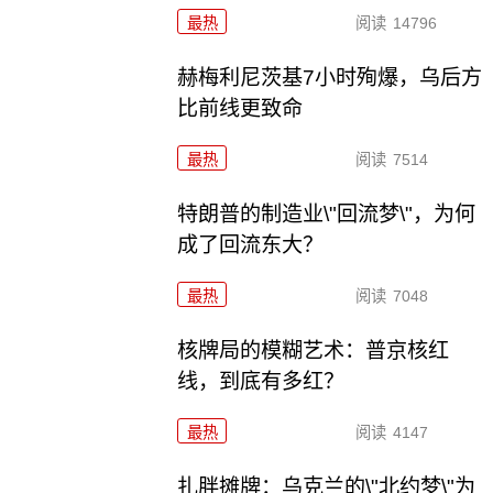
最热
阅读
14796
赫梅利尼茨基7小时殉爆，乌后方
比前线更致命
最热
阅读
7514
特朗普的制造业\"回流梦\"，为何
成了回流东大？
最热
阅读
7048
核牌局的模糊艺术：普京核红
线，到底有多红？
最热
阅读
4147
扎胖摊牌：乌克兰的\"北约梦\"为