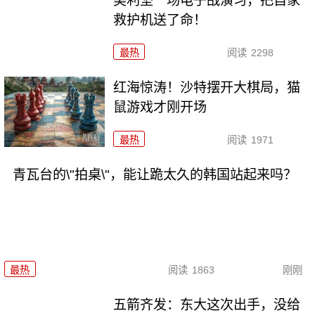
美利坚一场电子战演习，把自家
救护机送了命！
最热
阅读
2298
红海惊涛！沙特摆开大棋局，猫
鼠游戏才刚开场
最热
阅读
1971
青瓦台的\"拍桌\"，能让跪太久的韩国站起来吗？
最热
阅读
1863
刚刚
五箭齐发：东大这次出手，没给