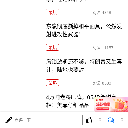
最热
阅读
4348
东瀛彻底撕掉和平面具，公然发
射进攻性武器！
最热
阅读
11157
海锁波斯还不够，特朗普又生毒
计，陆地也要封
最热
阅读
8580
4万吨老将压阵，054B新锐亮
相：美菲仔细品品
最热
阅读
8339
0
0
点评一下