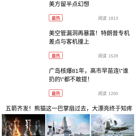
美方留半点幻想
最热
阅读
1813
美空管漏洞再暴露！特朗普专机
差点与客机撞上
最热
阅读
1528
广岛核爆81年，高市早苗连\"谁
扔的\"都不敢提！
最热
阅读
1200
五箭齐发！熊猫这一巴掌扇过去，大漂亮终于知疼