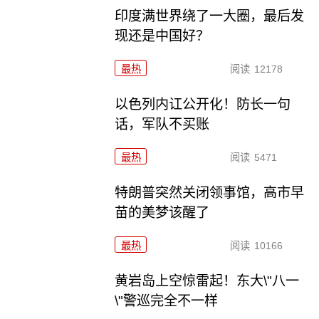
印度满世界绕了一大圈，最后发
现还是中国好？
最热
阅读
12178
以色列内讧公开化！防长一句
话，军队不买账
最热
阅读
5471
特朗普突然关闭领事馆，高市早
苗的美梦该醒了
最热
阅读
10166
黄岩岛上空惊雷起！东大\"八一
\"警巡完全不一样