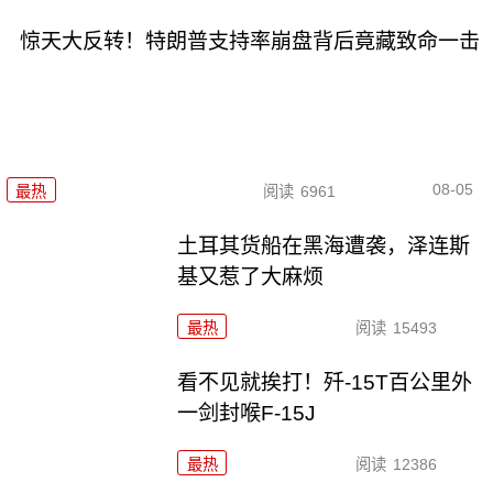
惊天大反转！特朗普支持率崩盘背后竟藏致命一击
08-05
最热
阅读
6961
土耳其货船在黑海遭袭，泽连斯
基又惹了大麻烦
最热
阅读
15493
看不见就挨打！歼-15T百公里外
一剑封喉F-15J
最热
阅读
12386