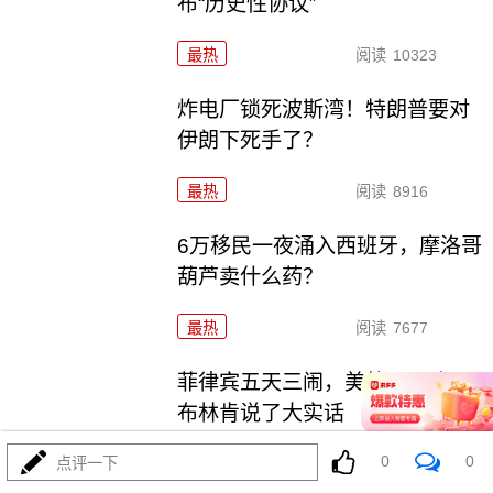
布“历史性协议”
最热
阅读
10323
炸电厂锁死波斯湾！特朗普要对
伊朗下死手了？
最热
阅读
8916
6万移民一夜涌入西班牙，摩洛哥
葫芦卖什么药？
最热
阅读
7677
菲律宾五天三闹，美航母压阵，
布林肯说了大实话
0
0
点评一下
最热
阅读
26826