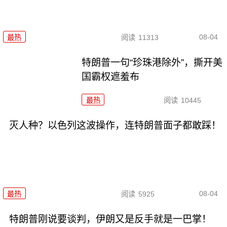
08-04
最热
阅读
11313
特朗普一句“珍珠港除外”，撕开美
国霸权遮羞布
最热
阅读
10445
灭人种？以色列这波操作，连特朗普面子都敢踩！
08-04
最热
阅读
5925
特朗普刚说要谈判，伊朗又是反手就是一巴掌！