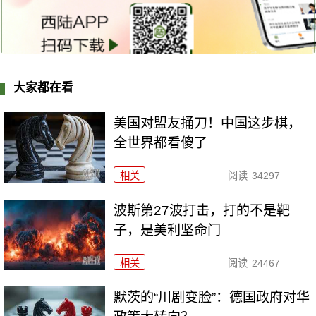
大家都在看
美国对盟友捅刀！中国这步棋，
全世界都看傻了
相关
阅读
34297
波斯第27波打击，打的不是靶
子，是美利坚命门
相关
阅读
24467
默茨的“川剧变脸”：德国政府对华