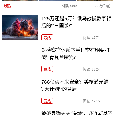
最热
阅读
5809
35分钟前
125万还是5万？俄乌战损数字背
后的\"三国杀\"
最热
阅读
4771
对检察官体系下手！李在明要打
破\"青瓦台魔咒\"
最热
阅读
3524
766亿买不来安全？美核潜光鲜
\"大计划\"的背后
最热
阅读
4215
被俄导弹天天“洗地”，泽连斯基还