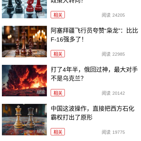
政策大转向？
相关
阅读
24205
阿塞拜疆飞行员夸赞“枭龙”：比比
F-16强多了！
相关
阅读
22985
打了4年半，俄回过神，最大对手
不是乌克兰？
相关
阅读
20142
中国这波操作，直接把西方石化
霸权打出了原形
相关
阅读
19775