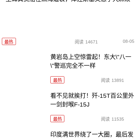
08-05
最热
阅读
14671
黄岩岛上空惊雷起！东大\"八一
\"警巡完全不一样
最热
阅读
13891
看不见就挨打！歼-15T百公里外
一剑封喉F-15J
最热
阅读
11535
印度满世界绕了一大圈，最后发