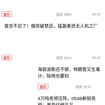
08-03
最热
阅读
9889
普京不忍了！俄突破禁忌，猛轰美资无人机工厂
08-03
最热
阅读
8410
海锁波斯还不够，特朗普又生毒
计，陆地也要封
最热
阅读
8210
4万吨老将压阵，054B新锐亮