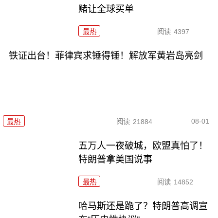
赌让全球买单
最热
阅读
4397
铁证出台！菲律宾求锤得锤！解放军黄岩岛亮剑
08-01
最热
阅读
21884
五万人一夜破城，欧盟真怕了！
特朗普拿美国说事
最热
阅读
14852
哈马斯还是跪了？特朗普高调宣