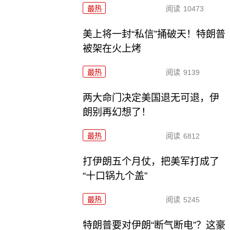
最热
阅读
10473
美上将一封“私信”捅破天！特朗普
被架在火上烤
最热
阅读
9139
两大命门决定美国退无可退，伊
朗别再幻想了！
最热
阅读
6812
打伊朗五个月仗，把美军打成了
“十口锅九个盖”
最热
阅读
5245
特朗普要对伊朗“断气断电”？这豪