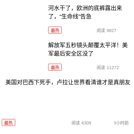
河水干了，欧洲的底裤露出来
了，“生命线”告急
最热
阅读
8827
解放军五秒镜头颠覆太平洋！美
军最后安全区没了
最热
阅读
11272
美国对巴西下死手，卢拉让世界看清谁才是真朋友
最热
阅读
6309
3小时前