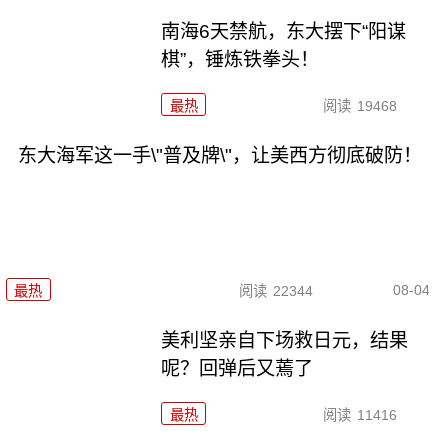
南海6天禁航，东大摆下“阳谋
棋”，锤炼铁拳头！
最热
阅读
19468
东大海军这一手\"普及牌\"，让美西方彻底破防！
08-04
最热
阅读
22344
美利坚亲自下场救日元，结果
呢？回弹后又蔫了
最热
阅读
11416