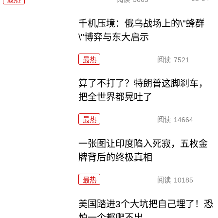
千机压境：俄乌战场上的\"蜂群
\"博弈与东大启示
最热
阅读
7521
算了不打了？特朗普这脚刹车，
把全世界都晃吐了
最热
阅读
14664
一张图让印度陷入死寂，五枚金
牌背后的终极真相
最热
阅读
10185
美国踏进3个大坑把自己埋了！恐
怕一个都爬不出