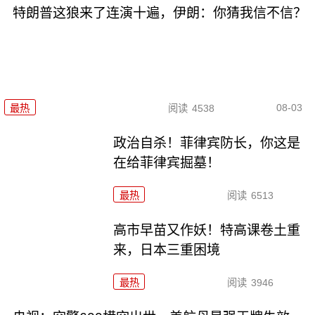
特朗普这狼来了连演十遍，伊朗：你猜我信不信？
08-03
最热
阅读
4538
政治自杀！菲律宾防长，你这是
在给菲律宾掘墓！
最热
阅读
6513
高市早苗又作妖！特高课卷土重
来，日本三重困境
最热
阅读
3946