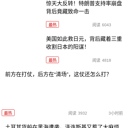
惊天大反转！特朗普支持率崩盘
背后竟藏致命一击
最热
阅读
6043
美国如此救日元，背后藏着三重
收割日本的阳谋！
最热
阅读
4818
前方在打仗，后方在“清场”，这仗还怎么打？
最热
阅读
3932
3小时前
土耳其货船在黑海遭袭，泽连斯基又惹了大麻烦