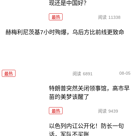
现还是中国好？
最热
阅读
11338
赫梅利尼茨基7小时殉爆，乌后方比前线更致命
08-05
最热
阅读
6891
特朗普突然关闭领事馆，高市早
苗的美梦该醒了
最热
阅读
9439
以色列内讧公开化！防长一句
话，军队不买账