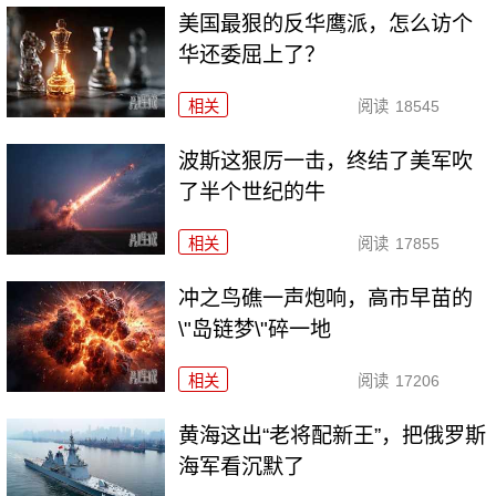
美国最狠的反华鹰派，怎么访个
华还委屈上了？
相关
阅读
18545
波斯这狠厉一击，终结了美军吹
了半个世纪的牛
相关
阅读
17855
冲之鸟礁一声炮响，高市早苗的
\"岛链梦\"碎一地
相关
阅读
17206
黄海这出“老将配新王”，把俄罗斯
海军看沉默了