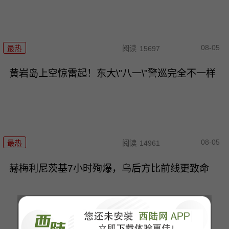
08-05
最热
阅读
15697
黄岩岛上空惊雷起！东大\"八一\"警巡完全不一样
08-05
最热
阅读
14961
赫梅利尼茨基7小时殉爆，乌后方比前线更致命