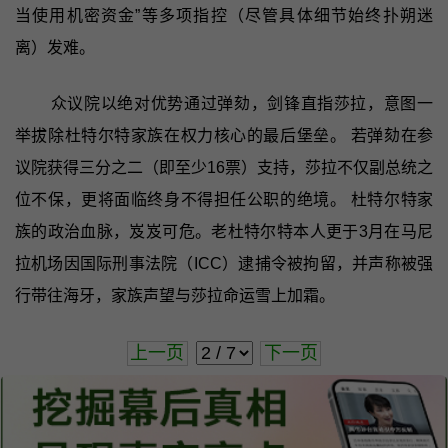
当使用机密资金”等多项指控（尽管具体细节始终扑朔迷
离）发难。
众议院以绝对优势通过弹劾，剑锋直指莎拉，意图一
举拔除杜特尔特家族在权力核心的最后堡垒。 若弹劾在参
议院获得三分之二（即至少16票）支持，莎拉不仅副总统之
位不保，更将面临终身不得担任公职的绝境。 杜特尔特家
族的政治血脉，岌岌可危。老杜特尔特本人更于3月在马尼
拉机场因国际刑事法院（ICC）逮捕令被拘留，并声称被强
行带往海牙，家族声望与莎拉命运雪上加霜。
上一页
下一页