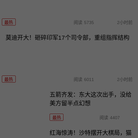
最热
阅读
5735
2小时前
莫迪开大！砸碎印军17个司令部，重组指挥结构
最热
阅读
6011
2小时前
五箭齐发：东大这次出手，没给
美方留半点幻想
最热
阅读
4407
红海惊涛！沙特摆开大棋局，猫