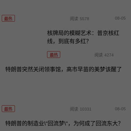
08-05
最热
阅读
5578
核牌局的模糊艺术：普京核红
线，到底有多红？
最热
阅读
4274
特朗普突然关闭领事馆，高市早苗的美梦该醒了
08-05
最热
阅读
10331
特朗普的制造业\"回流梦\"，为何成了回流东大？