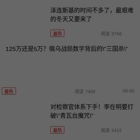
泽连斯基的时间不多了，最艰难
的冬天又要来了
最热
阅读
9768
125万还是5万？俄乌战损数字背后的\"三国杀\"
08-06
最热
阅读
7409
对检察官体系下手！李在明要打
破\"青瓦台魔咒\"
最热
阅读
5419