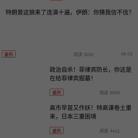
特朗普这狼来了连演十遍，伊朗：你猜我信不信？
08-03
最热
阅读
5032
政治自杀！菲律宾防长，你这是
在给菲律宾掘墓！
最热
阅读
6894
高市早苗又作妖！特高课卷土重
来，日本三重困境
最热
阅读
4411