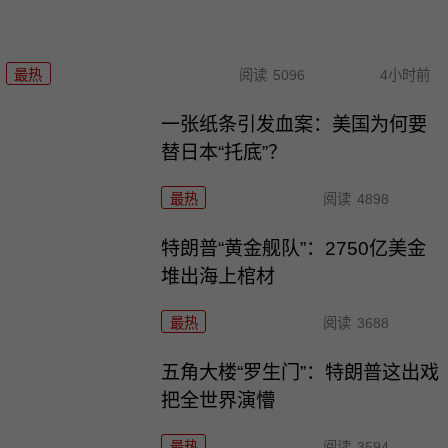
最热
阅读
5096
4小时前
一张纸条引发血案：美国为何要
替日本“托底”？
最热
阅读
4898
特朗普“黄金舰队”：2750亿美金
堆出海上棺材
最热
阅读
3688
五角大楼“罗生门”：特朗普这出戏
把全世界演懵
最热
阅读
3594