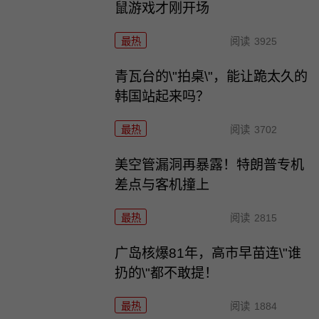
鼠游戏才刚开场
最热
阅读
3925
青瓦台的\"拍桌\"，能让跪太久的
韩国站起来吗？
最热
阅读
3702
美空管漏洞再暴露！特朗普专机
差点与客机撞上
最热
阅读
2815
广岛核爆81年，高市早苗连\"谁
扔的\"都不敢提！
最热
阅读
1884