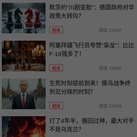
默茨的“川剧变脸”：德国政府对华
政策大转向？
相关
阅读
24447
阿塞拜疆飞行员夸赞“枭龙”：比比
F-16强多了！
相关
阅读
23290
生死时刻提前到来！俄乌战争终
到见分晓的时刻？
相关
阅读
22649
打了4年半，俄回过神，最大对手
不是乌克兰？