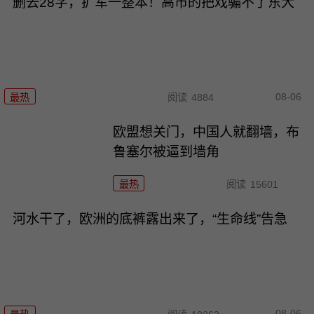
删去28字，扩军一整本！高市的把戏骗不了东大
08-06
最热
阅读
4884
欧盟想关门，中国人就翻墙，布
鲁塞尔被逼到墙角
最热
阅读
15601
河水干了，欧洲的底裤露出来了，“生命线”告急
08-06