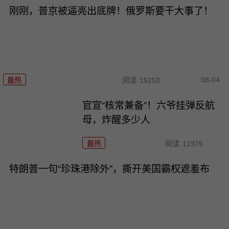
刚刚，普京被逼亮出底牌！俄罗斯要干大事了！
08-04
最热
阅读
15253
官宣“核常兼备”！六爷挂弹反航
母，炸醒多少人
最热
阅读
11975
特朗普一句“珍珠港除外”，撕开美国霸权遮羞布