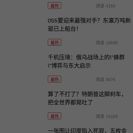
最热
阅读
4155
055要迎来最强对手？东瀛万吨新
驱已上船台！
最热
阅读
10695
千机压境：俄乌战场上的\"蜂群
\"博弈与东大启示
最热
阅读
8075
算了不打了？特朗普这脚刹车，
把全世界都晃吐了
最热
阅读
15169
一张图让印度陷入死寂，五枚金