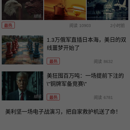
最热
阅读
10903
2小时前
1.3万俄军直插日本海，美日的双
线噩梦开始了
最热
阅读
8632
美狂囤百万吨：一场提前下注的
\"铜牌军备竞赛\"
最热
阅读
6781
美利坚一场电子战演习，把自家救护机送了命！