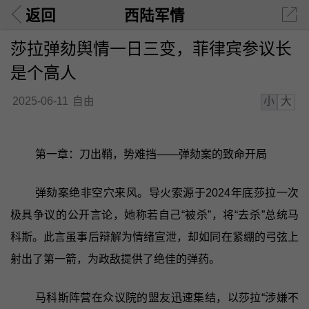
返回
西陆军情
莎拉弹劾舆情一日三变，菲律宾参议长
是个高人
小
大
2025-06-11
自由
第一章：刀出鞘，势难挡——弹劾案的致命开局
弹劾案绝非空穴来风。导火索源于2024年底莎拉一次
极具争议的公开言论，她称若自己“被杀”，将“去杀”总统马
科斯。此言虽事后辩解为情绪宣泄，却如同在紧绷的弓弦上
射出了第一箭，为政敌提供了绝佳的弹药。
马科斯阵营在众议院的盟友迅速集结，以莎拉“涉嫌不