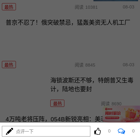
08-03
最热
阅读
10381
普京不忍了！俄突破禁忌，猛轰美资无人机工厂
08-03
最热
阅读
8845
海锁波斯还不够，特朗普又生毒
计，陆地也要封
最热
阅读
8690
4万吨老将压阵，054B新锐亮相：美菲仔细品品
0
0
点评一下