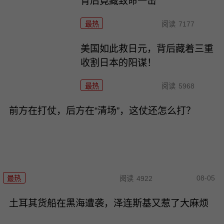
背后竟藏致命一击
最热
阅读
7177
美国如此救日元，背后藏着三重
收割日本的阳谋！
最热
阅读
5968
前方在打仗，后方在“清场”，这仗还怎么打？
08-05
最热
阅读
4922
土耳其货船在黑海遭袭，泽连斯基又惹了大麻烦