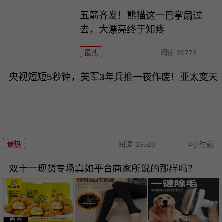
五箭齐发！熊猫这一巴掌扇过
去，大漂亮终于知疼
最热
阅读
20773
央视短短5秒钟，美军3年兵推一夜作废！亚太变天
最热
阅读
16528
4小时前
双十一现货专场真如平台商家所说的那样吗？