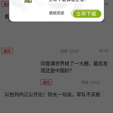
08-05
最热
阅读
7634
继续阅读
看不见就挨打！歼-15T百公里外一剑封喉F-15J
08-05
最热
阅读
12532
印度满世界绕了一大圈，最后发
现还是中国好？
最热
阅读
12310
以色列内讧公开化！防长一句话，军队不买账