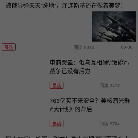
被俄导弹天天“洗地”，泽连斯基还在做着美梦！
08-06
最热
阅读
5013
电商哭晕：俄乌互相砸\"饭碗\"，
战争已没有后方
最热
阅读
3477
766亿买不来安全？美核潜光鲜
\"大计划\"的背后
最热
阅读
5784