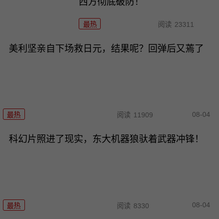
西方彻底破防！
最热
阅读
23311
美利坚亲自下场救日元，结果呢？回弹后又蔫了
08-04
最热
阅读
11909
科幻片照进了现实，东大机器狼驮着武器冲锋！
08-04
最热
阅读
8330