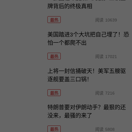
牌背后的终极真相
最热
阅读
10639
美国踏进3个大坑把自己埋了！恐
怕一个都爬不出
最热
阅读
17021
上将一封信捅破天！美军五艘驱
逐舰要盖三口锅！
最热
阅读
7216
特朗普要对伊朗动手？最狠的还
没来，最骚的来了
最热
阅读
5808