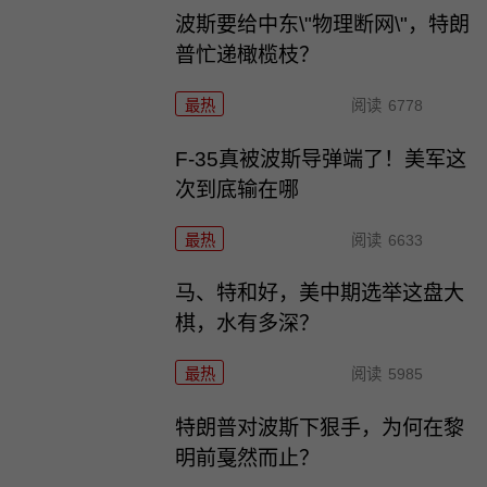
波斯要给中东\"物理断网\"，特朗
普忙递橄榄枝？
最热
阅读
6778
F-35真被波斯导弹端了！美军这
次到底输在哪
最热
阅读
6633
马、特和好，美中期选举这盘大
棋，水有多深？
最热
阅读
5985
特朗普对波斯下狠手，为何在黎
明前戛然而止？