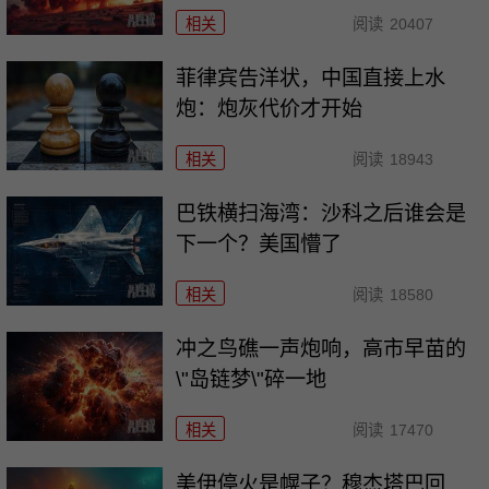
相关
阅读
20407
菲律宾告洋状，中国直接上水
炮：炮灰代价才开始
相关
阅读
18943
巴铁横扫海湾：沙科之后谁会是
下一个？美国懵了
相关
阅读
18580
冲之鸟礁一声炮响，高市早苗的
\"岛链梦\"碎一地
相关
阅读
17470
美伊停火是幌子？穆杰塔巴回