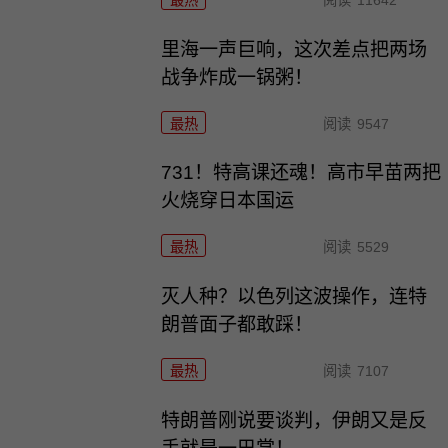
里海一声巨响，这次差点把两场
战争炸成一锅粥！
最热
阅读
9547
731！特高课还魂！高市早苗两把
火烧穿日本国运
最热
阅读
5529
灭人种？以色列这波操作，连特
朗普面子都敢踩！
最热
阅读
7107
特朗普刚说要谈判，伊朗又是反