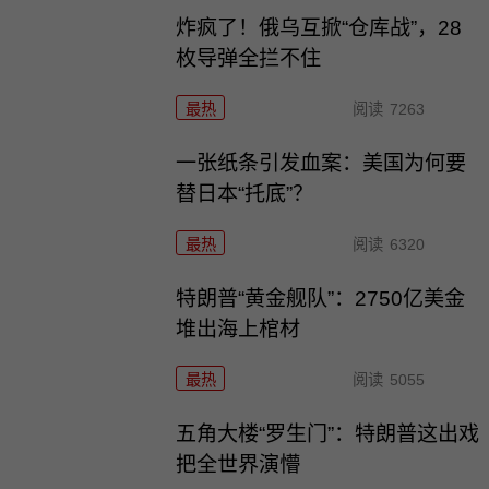
炸疯了！俄乌互掀“仓库战”，28
枚导弹全拦不住
最热
阅读
7263
一张纸条引发血案：美国为何要
替日本“托底”？
最热
阅读
6320
特朗普“黄金舰队”：2750亿美金
堆出海上棺材
最热
阅读
5055
五角大楼“罗生门”：特朗普这出戏
把全世界演懵