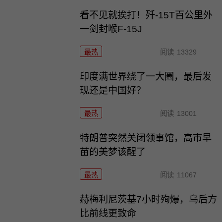
看不见就挨打！歼-15T百公里外
一剑封喉F-15J
最热
阅读
13329
印度满世界绕了一大圈，最后发
现还是中国好？
最热
阅读
13001
特朗普突然关闭领事馆，高市早
苗的美梦该醒了
最热
阅读
11067
赫梅利尼茨基7小时殉爆，乌后方
比前线更致命