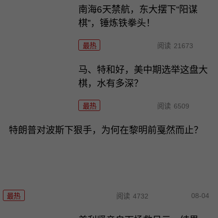
南海6天禁航，东大摆下“阳谋
棋”，锤炼铁拳头！
最热
阅读
21673
马、特和好，美中期选举这盘大
棋，水有多深？
最热
阅读
6509
特朗普对波斯下狠手，为何在黎明前戛然而止？
08-04
最热
阅读
4732