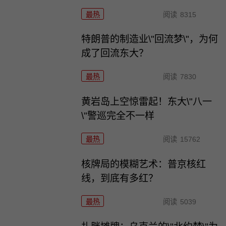
最热
阅读
8315
特朗普的制造业\"回流梦\"，为何
成了回流东大？
最热
阅读
7830
黄岩岛上空惊雷起！东大\"八一
\"警巡完全不一样
最热
阅读
15762
核牌局的模糊艺术：普京核红
线，到底有多红？
最热
阅读
5039