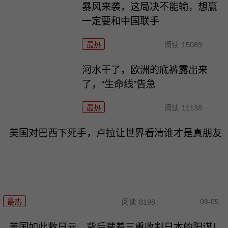
暴风来袭，这局决不能输，想赢
一定要和中国联手
最热
阅读
15089
河水干了，欧洲的底裤露出来
了，“生命线”告急
最热
阅读
11138
美国对巴西下死手，卢拉让世界看清谁才是真朋友
08-05
最热
阅读
8198
美国如此救日元，背后藏着三重收割日本的阳谋！