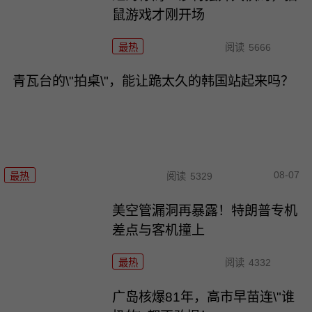
鼠游戏才刚开场
最热
阅读
5666
青瓦台的\"拍桌\"，能让跪太久的韩国站起来吗？
08-07
最热
阅读
5329
美空管漏洞再暴露！特朗普专机
差点与客机撞上
最热
阅读
4332
广岛核爆81年，高市早苗连\"谁