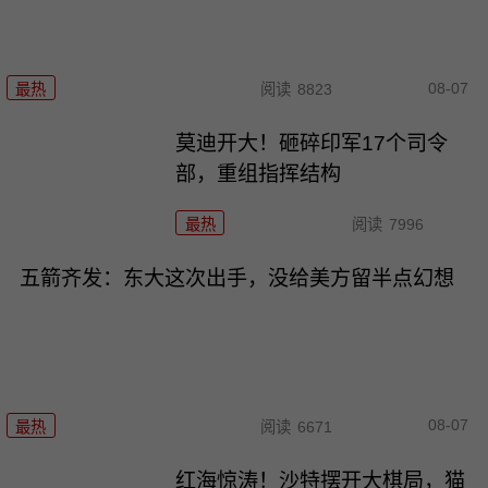
08-07
最热
阅读
8823
莫迪开大！砸碎印军17个司令
部，重组指挥结构
最热
阅读
7996
五箭齐发：东大这次出手，没给美方留半点幻想
08-07
最热
阅读
6671
红海惊涛！沙特摆开大棋局，猫