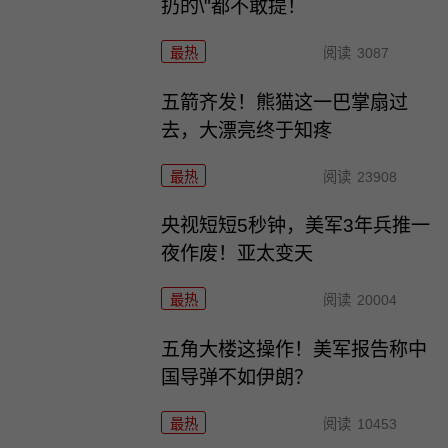
扔的\"都不敢提！
最热
阅读
3087
五箭齐发！熊猫这一巴掌扇过
去，大漂亮终于知疼
最热
阅读
23908
央视短短5秒钟，美军3年兵推一
夜作废！亚太变天
最热
阅读
20004
五角大楼这操作！美军报告称中
国导弹不如伊朗？
最热
阅读
10453