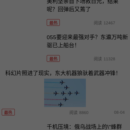
美利坚亲自下场救日元，结果
呢？回弹后又蔫了
最热
阅读
12467
055要迎来最强对手？东瀛万吨新
驱已上船台！
最热
阅读
11328
科幻片照进了现实，东大机器狼驮着武器冲锋！
08-04
最热
阅读
8860
千机压境：俄乌战场上的\"蜂群