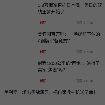
1.3万俄军直插日本海，美日的双
线噩梦开始了
最热
阅读
12210
美狂囤百万吨：一场提前下注的
\"铜牌军备竞赛\"
最热
阅读
10055
射程1800公里的“巨炮”，治得了
美军“焦虑”吗？
最热
阅读
14610
美利坚一场电子战演习，把自家救护机送了命！