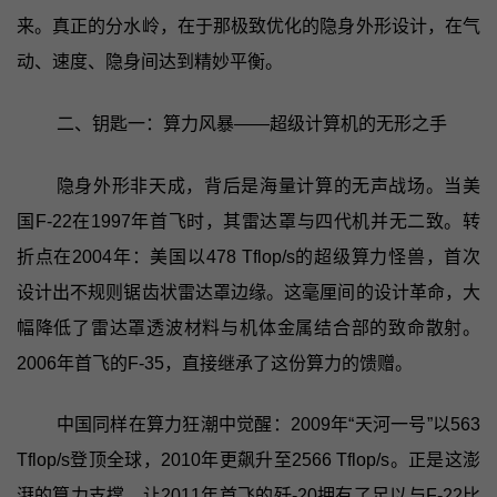
来。真正的分水岭，在于那极致优化的隐身外形设计，在气
动、速度、隐身间达到精妙平衡。
二、钥匙一：算力风暴——超级计算机的无形之手
隐身外形非天成，背后是海量计算的无声战场。当美
国F-22在1997年首飞时，其雷达罩与四代机并无二致。转
折点在2004年：美国以478 Tflop/s的超级算力怪兽，首次
设计出不规则锯齿状雷达罩边缘。这毫厘间的设计革命，大
幅降低了雷达罩透波材料与机体金属结合部的致命散射。
2006年首飞的F-35，直接继承了这份算力的馈赠。
中国同样在算力狂潮中觉醒：2009年“天河一号”以563
Tflop/s登顶全球，2010年更飙升至2566 Tflop/s。正是这澎
湃的算力支撑，让2011年首飞的歼-20拥有了足以与F-22比