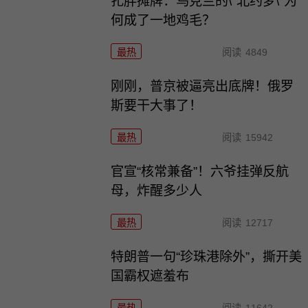
扎胖摊牌：乌克兰的\"北约梦\"为
何成了一地鸡毛？
最热
阅读
4849
刚刚，普京被逼亮出底牌！俄罗
斯要干大事了！
最热
阅读
15942
官宣“核常兼备”！六爷挂弹反航
母，炸醒多少人
最热
阅读
12717
特朗普一句“珍珠港除外”，撕开美
国霸权遮羞布
最热
阅读
11642