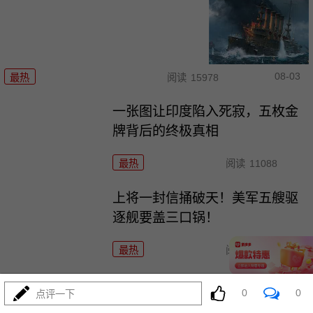
08-03
最热
阅读
15978
一张图让印度陷入死寂，五枚金
牌背后的终极真相
最热
阅读
11088
上将一封信捅破天！美军五艘驱
逐舰要盖三口锅！
最热
阅读
7741
特朗普要对伊朗动手？最狠的还
0
0
点评一下
没来，最骚的来了