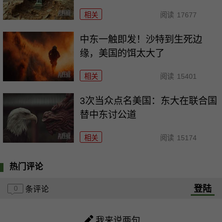
相关
阅读
17677
中东一触即发！沙特到生死边
缘，美国的饵太大了
相关
阅读
15401
3次当众点名美国：东大在联合国
替中东讨公道
相关
阅读
15174
热门评论
登陆
0
条评论
我来说两句