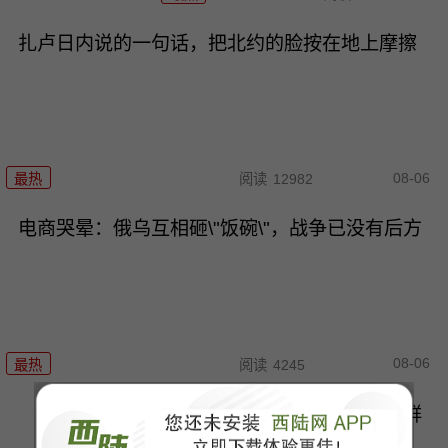
扎卢日内说的一句话，把北约的脸按在地上摩擦
08-06
最热
阅读
12982
电商哭晕：俄乌互相砸\"饭碗\"，战争已没有后方
08-06
最热
阅读
4245
766亿买不来安全？美核潜光鲜
\"大计划\"的背后