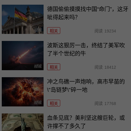
德国偷偷摸摸找中国“命门”，这牙
呲得起来吗？
相关
阅读
19234
波斯这狠厉一击，终结了美军吹
了半个世纪的牛
相关
阅读
18412
冲之鸟礁一声炮响，高市早苗的
\"岛链梦\"碎一地
相关
阅读
17768
血条见底？美利坚这艘巨轮，或
许撑不了多久了