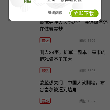
最热
阅读
6584
继续阅读
被俄导弹天天“洗地”，泽连斯基还
在做着美梦！
最热
阅读
5902
删去28字，扩军一整本！高市的
把戏骗不了东大
最热
阅读
5608
欧盟想关门，中国人就翻墙，布
鲁塞尔被逼到墙角
最热
阅读
16576