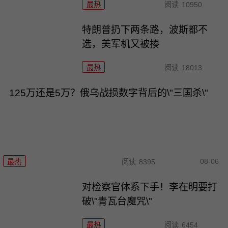
最热
阅读
10950
特朗普扔下两条路，波斯都不
选，美军机又被揍
最热
阅读
18013
125万还是5万？俄乌战损数字背后的\"三国杀\"
08-06
最热
阅读
8395
对检察官体系下手！李在明要打
破\"青瓦台魔咒\"
最热
阅读
6454