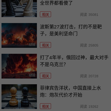
全世界都看傻了
相关
阅读
35081
波斯第27波打击，打的不是靶
子，是美利坚命门
相关
阅读
25805
打了4年半，俄回过神，最大对手
不是乌克兰？
相关
阅读
20728
菲律宾告洋状，中国直接上水
炮：炮灰代价才开始
相关
阅读
19262