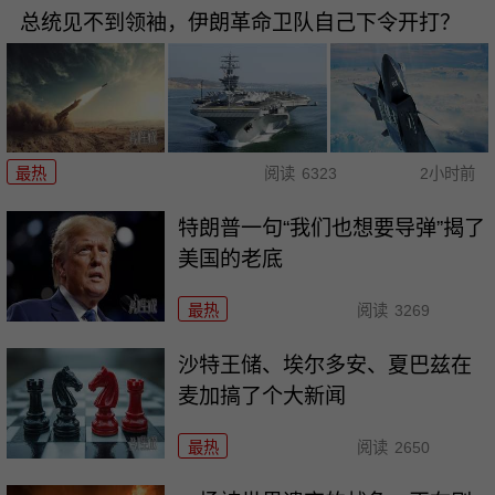
总统见不到领袖，伊朗革命卫队自己下令开打？
最热
阅读
6323
2小时前
特朗普一句“我们也想要导弹”揭了
美国的老底
最热
阅读
3269
沙特王储、埃尔多安、夏巴兹在
麦加搞了个大新闻
最热
阅读
2650