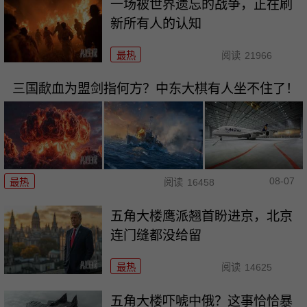
一场被世界遗忘的战争，正在刷
新所有人的认知
最热
阅读
21966
三国歃血为盟剑指何方？中东大棋有人坐不住了！
08-07
最热
阅读
16458
五角大楼鹰派翘首盼进京，北京
连门缝都没给留
最热
阅读
14625
五角大楼吓唬中俄？这事恰恰暴