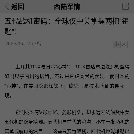
返回
西陆军情
五代战机密码：全球仅中美掌握两把“钥
匙”！
小
大
2025-06-12
小鸟
土耳其TF-X与日本“心神”： TF-X雷达罩边缘那规整得
如同尺子画出的锯齿，不过是画虎类犬的伪装；而日本的
“心神”，在美国隐形枷锁下，终究只是技术验证的昙花一
现。
它们或许有V形垂尾、菱形机头，却永远无法触及中美
五代机的隐身精髓。五代机与前代的鸿沟，不在于发动机的
轰鸣或航电的炫目——这些只要肯砸钱，四代机也能堆砌出