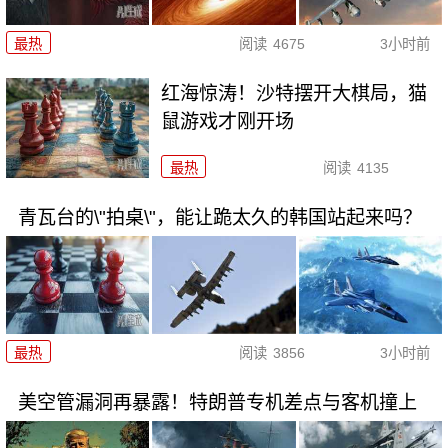
最热
阅读
4675
3小时前
红海惊涛！沙特摆开大棋局，猫
鼠游戏才刚开场
最热
阅读
4135
青瓦台的\"拍桌\"，能让跪太久的韩国站起来吗？
最热
阅读
3856
3小时前
美空管漏洞再暴露！特朗普专机差点与客机撞上