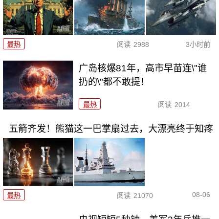
最热
阅读
2988
3小时前
广岛核爆81年，高市早苗连\"谁
扔的\"都不敢提！
最热
阅读
2014
五箭齐发！熊猫这一巴掌扇过去，大漂亮终于知疼
08-06
最热
阅读
21070