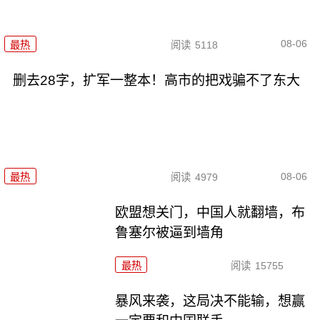
08-06
最热
阅读
5118
删去28字，扩军一整本！高市的把戏骗不了东大
08-06
最热
阅读
4979
欧盟想关门，中国人就翻墙，布
鲁塞尔被逼到墙角
最热
阅读
15755
暴风来袭，这局决不能输，想赢