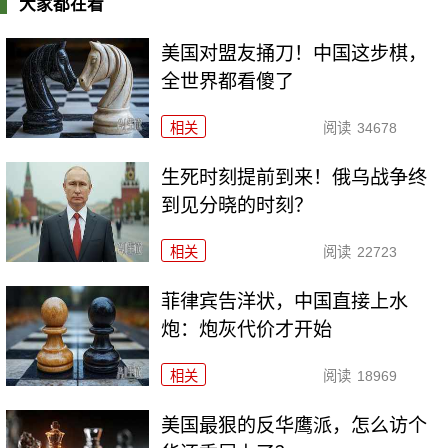
大家都在看
美国对盟友捅刀！中国这步棋，
全世界都看傻了
相关
阅读
34678
生死时刻提前到来！俄乌战争终
到见分晓的时刻？
相关
阅读
22723
菲律宾告洋状，中国直接上水
炮：炮灰代价才开始
相关
阅读
18969
美国最狠的反华鹰派，怎么访个