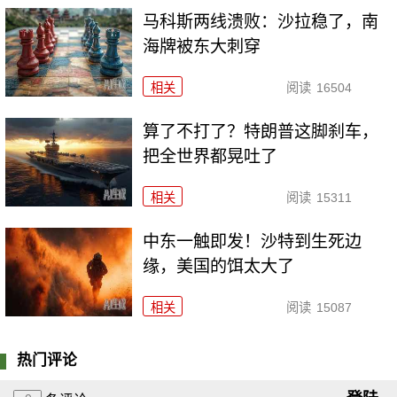
马科斯两线溃败：沙拉稳了，南
海牌被东大刺穿
相关
阅读
16504
算了不打了？特朗普这脚刹车，
把全世界都晃吐了
相关
阅读
15311
中东一触即发！沙特到生死边
缘，美国的饵太大了
相关
阅读
15087
热门评论