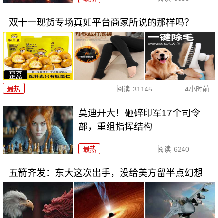
双十一现货专场真如平台商家所说的那样吗？
最热
阅读
31145
4小时前
莫迪开大！砸碎印军17个司令
部，重组指挥结构
最热
阅读
6240
五箭齐发：东大这次出手，没给美方留半点幻想