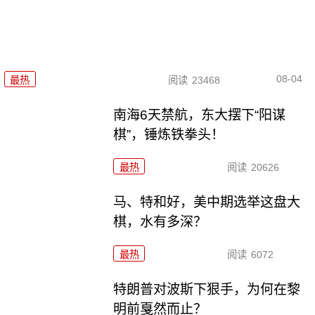
08-04
最热
阅读
23468
南海6天禁航，东大摆下“阳谋
棋”，锤炼铁拳头！
最热
阅读
20626
马、特和好，美中期选举这盘大
棋，水有多深？
最热
阅读
6072
特朗普对波斯下狠手，为何在黎
明前戛然而止？