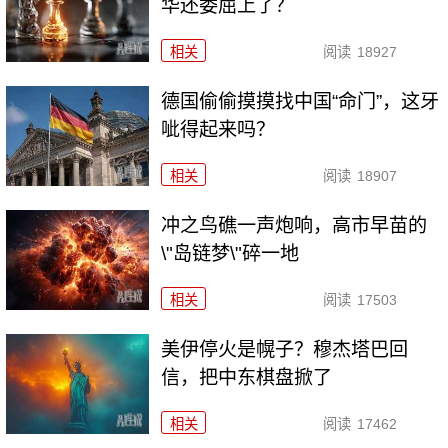
华还委屈上了？
相关
阅读
18927
德国偷偷摸摸找中国“命门”，这牙
呲得起来吗？
相关
阅读
18907
冲之鸟礁一声炮响，高市早苗的
\"岛链梦\"碎一地
相关
阅读
17503
美伊停火是幌子？穆杰塔巴回
信，把中东棋盘掀了
相关
阅读
17462