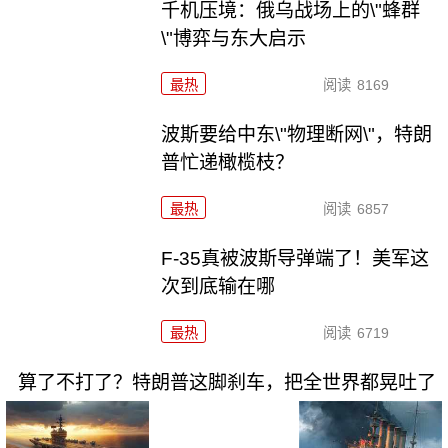
千机压境：俄乌战场上的\"蜂群
\"博弈与东大启示
最热
阅读
8169
波斯要给中东\"物理断网\"，特朗
普忙递橄榄枝？
最热
阅读
6857
F-35真被波斯导弹端了！美军这
次到底输在哪
最热
阅读
6719
算了不打了？特朗普这脚刹车，把全世界都晃吐了