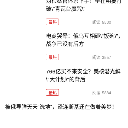
对检察官体系下手！李在明要打
破\"青瓦台魔咒\"
最热
阅读
5530
电商哭晕：俄乌互相砸\"饭碗\"，
战争已没有后方
最热
阅读
3557
766亿买不来安全？美核潜光鲜
\"大计划\"的背后
最热
阅读
5884
被俄导弹天天“洗地”，泽连斯基还在做着美梦！