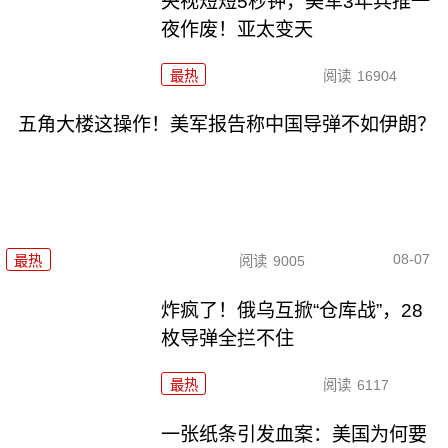
央视短短5秒钟，美军3年兵推一
夜作废！亚太变天
最热
阅读
16904
五角大楼这操作！美军报告称中国导弹不如伊朗？
08-07
最热
阅读
9005
炸疯了！俄乌互掀“仓库战”，28
枚导弹全拦不住
最热
阅读
6117
一张纸条引发血案：美国为何要