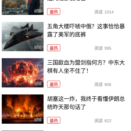
最热
阅读
1014
五角大楼吓唬中俄？这事恰恰暴
露了美军的底裤
最热
阅读
995
三国歃血为盟剑指何方？中东大
棋有人坐不住了！
最热
阅读
906
胡塞这一炸，我终于看懂伊朗总
统昨天那句话了
最热
阅读
822