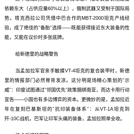
依赖东大（占供应量60%以上），俄制武器又受制于国际局
势。塔克西拉公司凭借中巴合作的MBT-2000坦克产线经
验，成了绝佳的"备胎"选择——既能获得接近东大装备的性
能，又能在议价时多张底牌。
给新德里的战略警告
当孟加拉军官亲手触摸VT-4坦克的复合装甲时，新德
里的情报部门必然脊背发凉。这分明是场精心策划的"示
威"：印度试图通过"邻国优先"政策捆绑南亚，而达卡用行动
宣告——小国也有多边博弈的资本。更微妙的是，孟加拉近
年在复刻巴基斯坦的"抗印装备体系"：从VT-1A坦克到
歼-10C战机，巴军让印军头痛的装备，孟加拉照单全收。