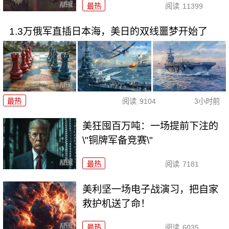
最热
阅读
11399
1.3万俄军直插日本海，美日的双线噩梦开始了
最热
阅读
9104
3小时前
美狂囤百万吨：一场提前下注的
\"铜牌军备竞赛\"
最热
阅读
7181
美利坚一场电子战演习，把自家
救护机送了命！
最热
阅读
6035