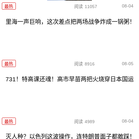
08-04
最热
阅读
11057
里海一声巨响，这次差点把两场战争炸成一锅粥！
08-05
最热
阅读
8916
731！特高课还魂！高市早苗两把火烧穿日本国运
08-04
最热
阅读
4989
灭人种？以色列这波操作，连特朗普面子都敢踩！