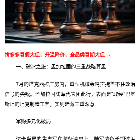
拼多多暑假大促，升温降价，全品类暑期大促 →
一、破冰之旅：孟加拉国的三重战略算盘
7月的塔克西拉厂房内，重型机械轰鸣声掩盖不住政治
信号的尖锐。孟加拉国陆军代表团此行，表面是"取经"巴基
斯坦的坦克制造工艺，实则暗藏三重深意：
军购多元化破局
达卡当局的焦虑写在装备清单上：陆军装备长期过度