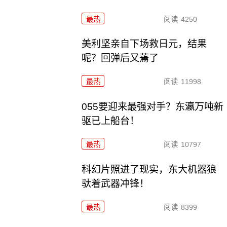
最热
阅读
4250
美利坚亲自下场救日元，结果
呢？回弹后又蔫了
最热
阅读
11998
055要迎来最强对手？东瀛万吨新
驱已上船台！
最热
阅读
10797
科幻片照进了现实，东大机器狼
驮着武器冲锋！
最热
阅读
8399