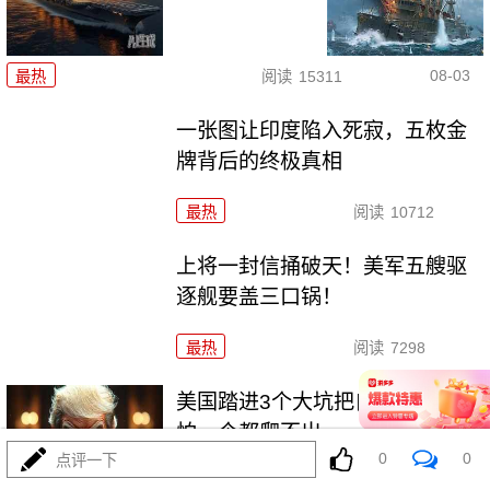
08-03
最热
阅读
15311
一张图让印度陷入死寂，五枚金
牌背后的终极真相
最热
阅读
10712
上将一封信捅破天！美军五艘驱
逐舰要盖三口锅！
最热
阅读
7298
美国踏进3个大坑把自己埋了！恐
怕一个都爬不出
0
0
点评一下
最热
阅读
17164