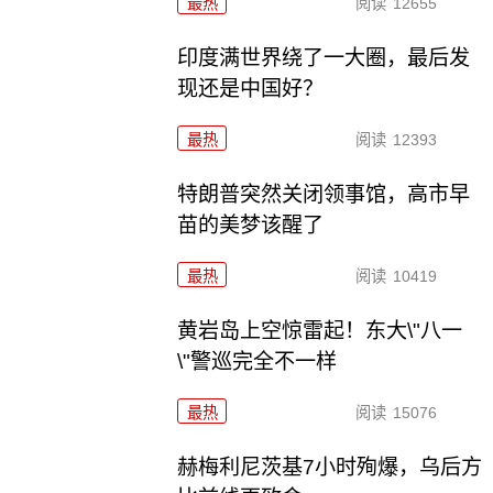
最热
阅读
12655
印度满世界绕了一大圈，最后发
现还是中国好？
最热
阅读
12393
特朗普突然关闭领事馆，高市早
苗的美梦该醒了
最热
阅读
10419
黄岩岛上空惊雷起！东大\"八一
\"警巡完全不一样
最热
阅读
15076
赫梅利尼茨基7小时殉爆，乌后方