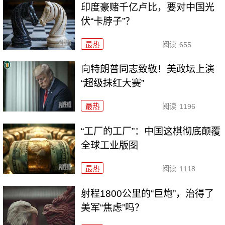
印度豪赌千亿卢比，要对中国光
伏“卡脖子”？
最热
阅读
655
向特朗普同志致敬！美政坛上演
“超级抹红大赛”
最热
阅读
1196
“工厂的工厂”：中国这棋彻底颠覆
全球工业版图
最热
阅读
1118
射程1800公里的“巨炮”，治得了
美军“焦虑”吗？