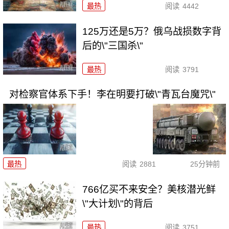
最热
阅读
4442
125万还是5万？俄乌战损数字背
后的\"三国杀\"
最热
阅读
3791
对检察官体系下手！李在明要打破\"青瓦台魔咒\"
最热
阅读
2881
25分钟前
766亿买不来安全？美核潜光鲜
\"大计划\"的背后
最热
阅读
3751