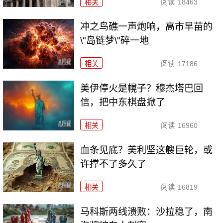
相关
阅读
18463
冲之鸟礁一声炮响，高市早苗的
\"岛链梦\"碎一地
相关
阅读
17186
美伊停火是幌子？穆杰塔巴回
信，把中东棋盘掀了
相关
阅读
16960
血条见底？美利坚这艘巨轮，或
许撑不了多久了
相关
阅读
16819
马科斯两线溃败：沙拉稳了，南