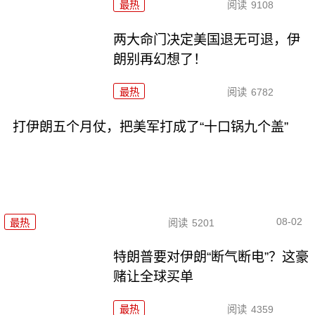
最热
阅读
9108
两大命门决定美国退无可退，伊
朗别再幻想了！
最热
阅读
6782
打伊朗五个月仗，把美军打成了“十口锅九个盖”
08-02
最热
阅读
5201
特朗普要对伊朗“断气断电”？这豪
赌让全球买单
最热
阅读
4359