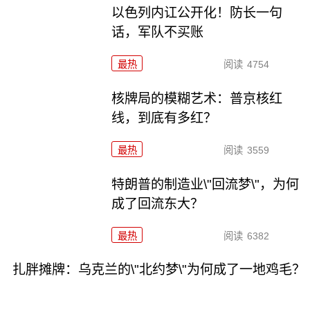
以色列内讧公开化！防长一句
话，军队不买账
最热
阅读
4754
核牌局的模糊艺术：普京核红
线，到底有多红？
最热
阅读
3559
特朗普的制造业\"回流梦\"，为何
成了回流东大？
最热
阅读
6382
扎胖摊牌：乌克兰的\"北约梦\"为何成了一地鸡毛？