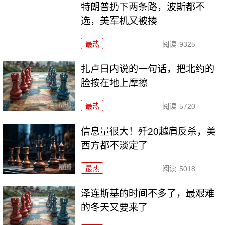
特朗普扔下两条路，波斯都不
选，美军机又被揍
最热
阅读
9325
扎卢日内说的一句话，把北约的
脸按在地上摩擦
最热
阅读
5720
信息量很大！歼20越肩反杀，美
西方都不淡定了
最热
阅读
5018
泽连斯基的时间不多了，最艰难
的冬天又要来了