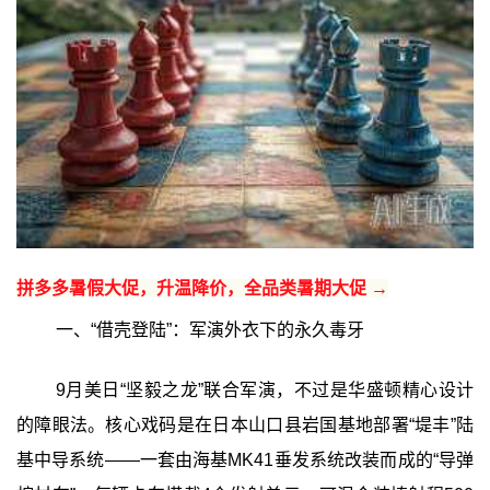
拼多多暑假大促，升温降价，全品类暑期大促 →
一、“借壳登陆”：军演外衣下的永久毒牙
9月美日“坚毅之龙”联合军演，不过是华盛顿精心设计
的障眼法。核心戏码是在日本山口县岩国基地部署“堤丰”陆
基中导系统——一套由海基MK41垂发系统改装而成的“导弹