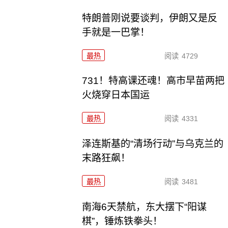
特朗普刚说要谈判，伊朗又是反
手就是一巴掌！
最热
阅读
4729
731！特高课还魂！高市早苗两把
火烧穿日本国运
最热
阅读
4331
泽连斯基的“清场行动”与乌克兰的
末路狂飙！
最热
阅读
3481
南海6天禁航，东大摆下“阳谋
棋”，锤炼铁拳头！