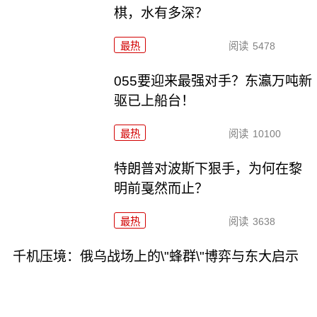
棋，水有多深？
最热
阅读
5478
055要迎来最强对手？东瀛万吨新
驱已上船台！
最热
阅读
10100
特朗普对波斯下狠手，为何在黎
明前戛然而止？
最热
阅读
3638
千机压境：俄乌战场上的\"蜂群\"博弈与东大启示