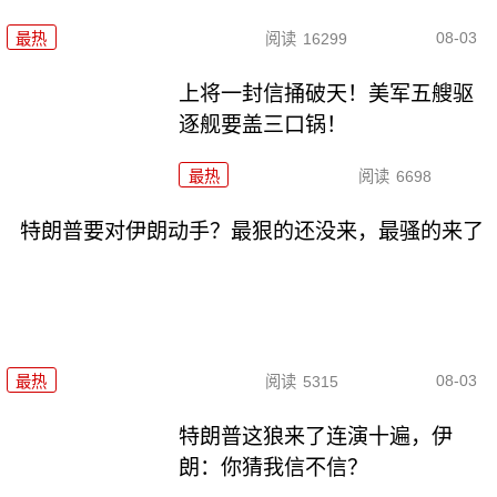
08-03
最热
阅读
16299
上将一封信捅破天！美军五艘驱
逐舰要盖三口锅！
最热
阅读
6698
特朗普要对伊朗动手？最狠的还没来，最骚的来了
08-03
最热
阅读
5315
特朗普这狼来了连演十遍，伊
朗：你猜我信不信？