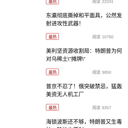
最热
阅读
22241
东瀛彻底撕掉和平面具，公然发
射进攻性武器！
最热
阅读
10760
美利坚资源收割局：特朗普为何
对乌稀土\"摊牌\"
最热
阅读
9850
普京不忍了！俄突破禁忌，猛轰
美资无人机工厂
最热
阅读
8357
海锁波斯还不够，特朗普又生毒