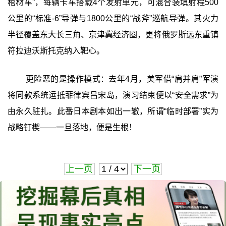
棺材车”，每辆卡车搭载4个发射单元，可混合装填射程500
公里的“标准-6”导弹与1800公里的“战斧”巡航导弹。其火力
半径覆盖东大长三角、京津冀经济圈，更将俄罗斯远东重镇
符拉迪沃斯托克纳入靶心。
更险恶的是操作模式：去年4月，美军借“肩并肩”军演
将同款系统运抵菲律宾吕宋岛，演习结束便以“安全需求”为
由永久驻扎。此番日本剧本如出一辙，所谓“临时部署”实为
战略钉楔——一旦落地，便是生根！
上一页
下一页