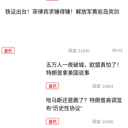
铁证出台！菲律宾求锤得锤！解放军黄岩岛亮剑
08-01
最热
阅读
21830
五万人一夜破城，欧盟真怕了！
特朗普拿美国说事
最热
阅读
14824
哈马斯还是跪了？特朗普高调宣
布“历史性协议”
最热
阅读
10286