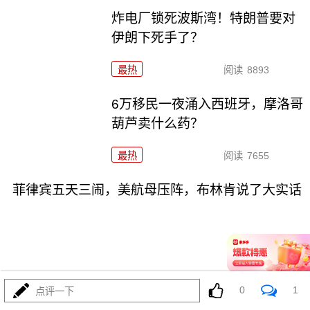
炸电厂锁死波斯湾！特朗普要对
伊朗下死手了？
最热
阅读
8893
6万移民一夜涌入西班牙，摩洛哥
葫芦卖什么药？
最热
阅读
7655
菲律宾五天三闹，美航母压阵，布林肯说了大实话
07-31
最热
阅读
26771
0
1
点评一下