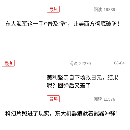
最热
阅读
19339
东大海军这一手\"普及牌\"，让美西方彻底破防！
08-04
最热
阅读
22270
美利坚亲自下场救日元，结果
呢？回弹后又蔫了
最热
阅读
11376
科幻片照进了现实，东大机器狼驮着武器冲锋！