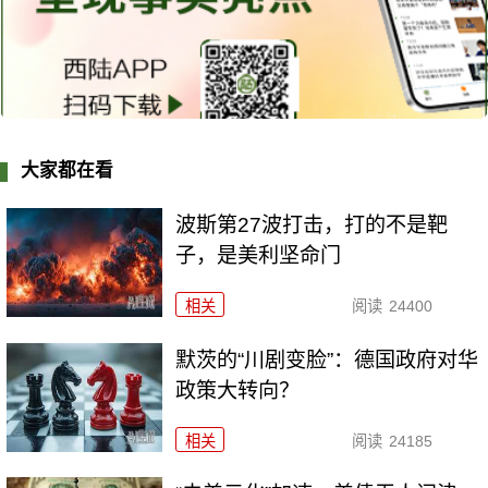
大家都在看
波斯第27波打击，打的不是靶
子，是美利坚命门
相关
阅读
24400
默茨的“川剧变脸”：德国政府对华
政策大转向？
相关
阅读
24185