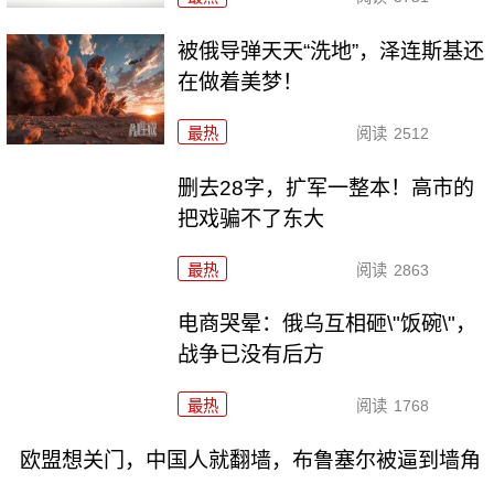
被俄导弹天天“洗地”，泽连斯基还
在做着美梦！
最热
阅读
2512
删去28字，扩军一整本！高市的
把戏骗不了东大
最热
阅读
2863
电商哭晕：俄乌互相砸\"饭碗\"，
战争已没有后方
最热
阅读
1768
欧盟想关门，中国人就翻墙，布鲁塞尔被逼到墙角