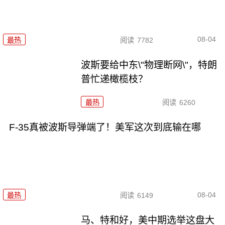
08-04
最热
阅读
7782
波斯要给中东\"物理断网\"，特朗
普忙递橄榄枝？
最热
阅读
6260
F-35真被波斯导弹端了！美军这次到底输在哪
08-04
最热
阅读
6149
马、特和好，美中期选举这盘大