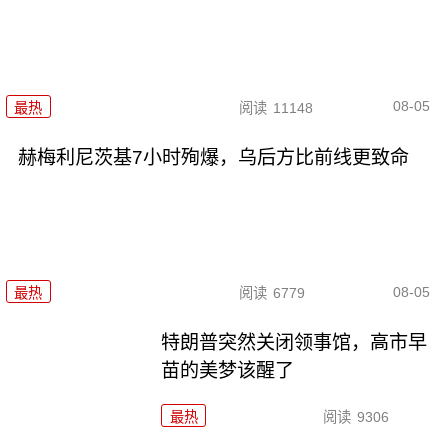
08-05
最热
阅读
11148
赫梅利尼茨基7小时殉爆，乌后方比前线更致命
08-05
最热
阅读
6779
特朗普突然关闭领事馆，高市早
苗的美梦该醒了
最热
阅读
9306