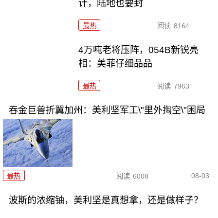
计，陆地也要封
最热
阅读
8164
4万吨老将压阵，054B新锐亮
相：美菲仔细品品
最热
阅读
7963
吞金巨兽折翼加州：美利坚军工\"里外掏空\"困局
08-03
最热
阅读
6008
波斯的浓缩铀，美利坚是真想拿，还是做样子？