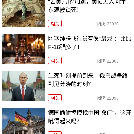
“去美元化”加速，美债无人问津，
东瀛被锁死！
相关
阅读
23020
阿塞拜疆飞行员夸赞“枭龙”：比比
F-16强多了！
相关
阅读
22965
生死时刻提前到来！俄乌战争终
到见分晓的时刻？
相关
阅读
22096
德国偷偷摸摸找中国“命门”，这牙
呲得起来吗？