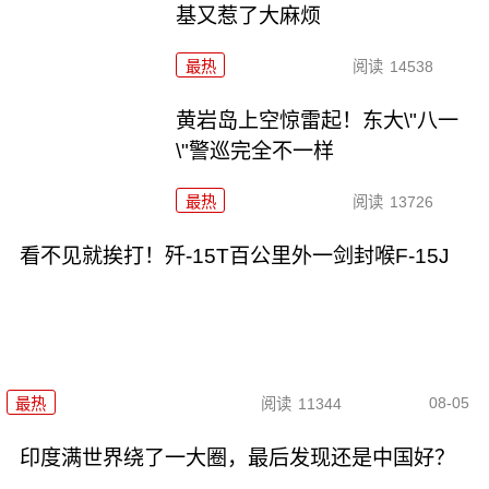
基又惹了大麻烦
最热
阅读
14538
黄岩岛上空惊雷起！东大\"八一
\"警巡完全不一样
最热
阅读
13726
看不见就挨打！歼-15T百公里外一剑封喉F-15J
08-05
最热
阅读
11344
印度满世界绕了一大圈，最后发现还是中国好？