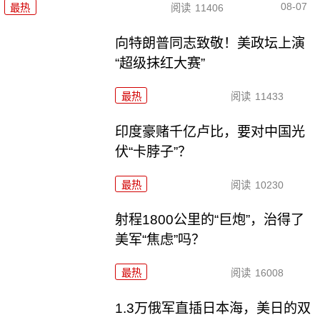
08-07
最热
阅读
11406
向特朗普同志致敬！美政坛上演
“超级抹红大赛”
最热
阅读
11433
印度豪赌千亿卢比，要对中国光
伏“卡脖子”？
最热
阅读
10230
射程1800公里的“巨炮”，治得了
美军“焦虑”吗？
最热
阅读
16008
1.3万俄军直插日本海，美日的双