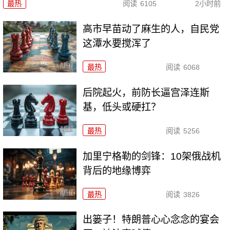
最热
阅读
6105
2小时前
高市早苗动了麻生的人，自民党
这潭水要搅浑了
最热
阅读
6068
后院起火，前防长逼宫泽连斯
基，低头或硬扛？
最热
阅读
5256
加里宁格勒的剑锋：10架俄战机
背后的地缘博弈
最热
阅读
3826
出篓子！特朗普心心念念的宴会