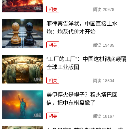
相关
阅读
20978
菲律宾告洋状，中国直接上水
炮：炮灰代价才开始
相关
阅读
19485
“工厂的工厂”：中国这棋彻底颠覆
全球工业版图
相关
阅读
18504
美伊停火是幌子？穆杰塔巴回
信，把中东棋盘掀了
相关
阅读
18167