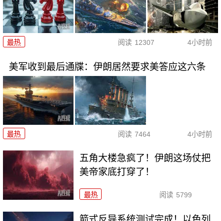
最热
阅读
12307
4小时前
美军收到最后通牒：伊朗居然要求美答应这六条
最热
阅读
7464
4小时前
五角大楼急疯了！伊朗这场仗把
美帝家底打穿了！
最热
阅读
5799
箭式反导系统测试完成！以色列