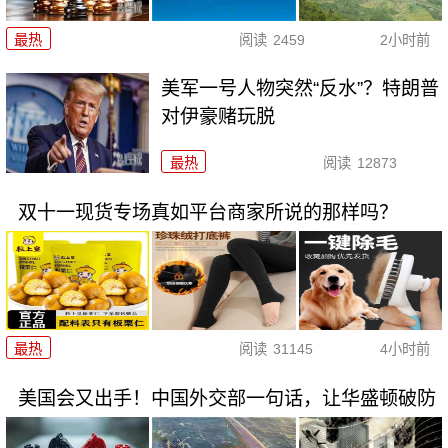
最热
阅读
2459
2小时前
美军一号人物突然“反水”？特朗普
对伊豪赌玩脱
最热
阅读
12873
双十一现货专场真如平台商家所说的那样吗？
最热
阅读
31145
4小时前
美国会又出手！中国外交部一句话，让华盛顿破防