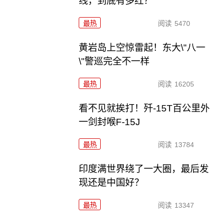
线，到底有多红？
最热
阅读
5470
黄岩岛上空惊雷起！东大\"八一
\"警巡完全不一样
最热
阅读
16205
看不见就挨打！歼-15T百公里外
一剑封喉F-15J
最热
阅读
13784
印度满世界绕了一大圈，最后发
现还是中国好？
最热
阅读
13347