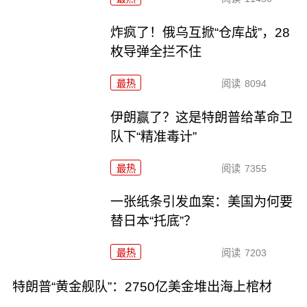
炸疯了！俄乌互掀“仓库战”，28
枚导弹全拦不住
最热
阅读
8094
伊朗赢了？这是特朗普给革命卫
队下“精准毒计”
最热
阅读
7355
一张纸条引发血案：美国为何要
替日本“托底”？
最热
阅读
7203
特朗普“黄金舰队”：2750亿美金堆出海上棺材