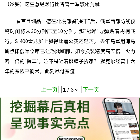
（冷笑）这生意经念得比普鲁士军歌还荒诞！
看官且细品：德在北境部署"提丰"后，俄军西部防线预
警时间将从30分钟压至10分钟。那"战斧"导弹贴着树梢飞
行，S-400雷达屏上飘得比蒲公英还轻巧。 去年乌军用海马
斯点卯俄军仓库已让毛熊跳脚，如今换装精度高五倍、火力
密十倍的"提丰"，岂不是逼着熊瞎子拆家？ 默克尔经营十六
年的东欧平衡术，此刻尽付东流！
上一页
下一页