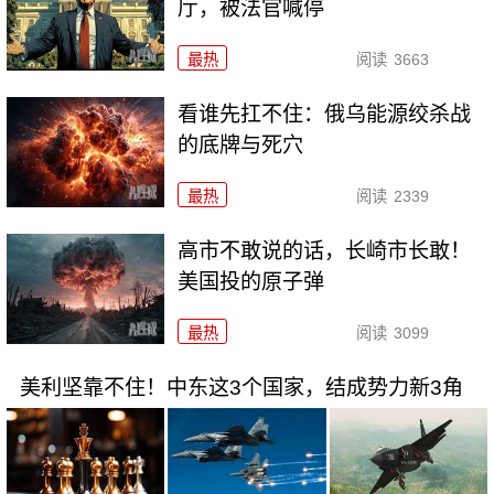
厅，被法官喊停
最热
阅读
3663
看谁先扛不住：俄乌能源绞杀战
的底牌与死穴
最热
阅读
2339
高市不敢说的话，长崎市长敢！
美国投的原子弹
最热
阅读
3099
美利坚靠不住！中东这3个国家，结成势力新3角