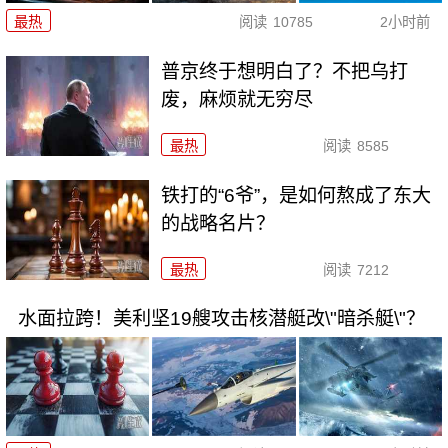
最热
阅读
10785
2小时前
普京终于想明白了？不把乌打
废，麻烦就无穷尽
最热
阅读
8585
铁打的“6爷”，是如何熬成了东大
的战略名片？
最热
阅读
7212
水面拉跨！美利坚19艘攻击核潜艇改\"暗杀艇\"？