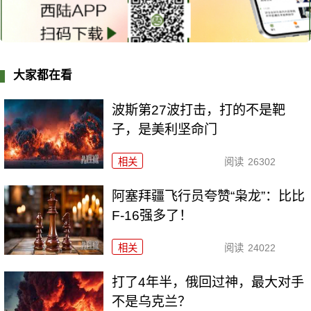
大家都在看
波斯第27波打击，打的不是靶
子，是美利坚命门
相关
阅读
26302
阿塞拜疆飞行员夸赞“枭龙”：比比
F-16强多了！
相关
阅读
24022
打了4年半，俄回过神，最大对手
不是乌克兰？