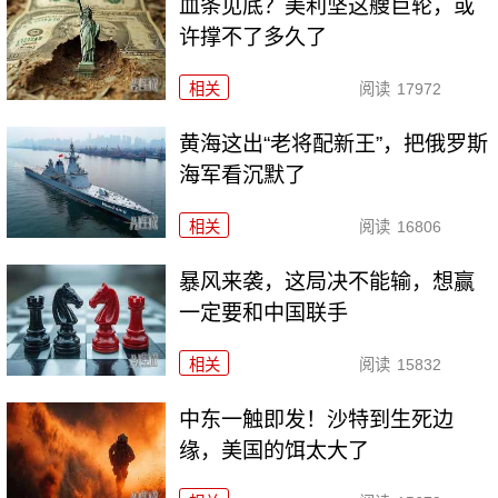
血条见底？美利坚这艘巨轮，或
许撑不了多久了
相关
阅读
17972
黄海这出“老将配新王”，把俄罗斯
海军看沉默了
相关
阅读
16806
暴风来袭，这局决不能输，想赢
一定要和中国联手
相关
阅读
15832
中东一触即发！沙特到生死边
缘，美国的饵太大了