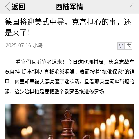
返回
西陆军情
德国将迎美式中导，克宫担心的事，还
是来了！
小
大
2025-07-16
小鸟
看官们且听笔者道来！今日这欧洲棋局，德意志战车
竟自挂"提丰"利刃直抵毛熊咽喉，表面披着"抗俄保家"的铠
甲，内里却早被大漂亮灌了迷魂汤。且看那莱茵河畔硝烟暗
涌，这步险棋怕是要把整个欧罗巴拖进修罗场！