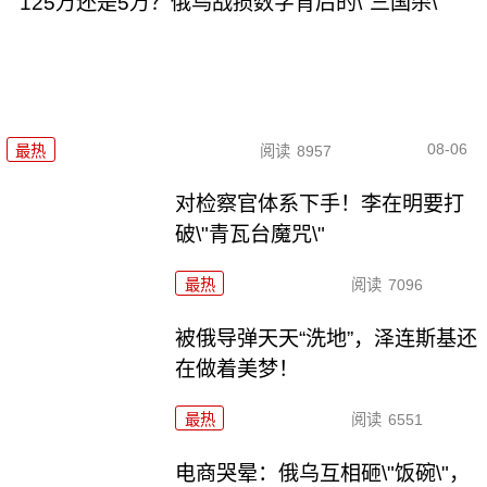
125万还是5万？俄乌战损数字背后的\"三国杀\"
08-06
最热
阅读
8957
对检察官体系下手！李在明要打
破\"青瓦台魔咒\"
最热
阅读
7096
被俄导弹天天“洗地”，泽连斯基还
在做着美梦！
最热
阅读
6551
电商哭晕：俄乌互相砸\"饭碗\"，