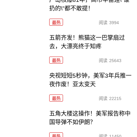
扔的\"都不敢提！
最热
阅读
3994
五箭齐发！熊猫这一巴掌扇过
去，大漂亮终于知疼
最热
阅读
25643
央视短短5秒钟，美军3年兵推一
夜作废！亚太变天
最热
阅读
22215
五角大楼这操作！美军报告称中
国导弹不如伊朗？
最热
阅读
11450