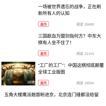
一场被世界遗忘的战争，正在刷
新所有人的认知
最热
阅读
26600
三国歃血为盟剑指何方？中东大
棋有人坐不住了！
最热
阅读
21153
“工厂的工厂”：中国这棋彻底颠覆
全球工业版图
最热
阅读
18504
五角大楼鹰派翘首盼进京，北京连门缝都没给留