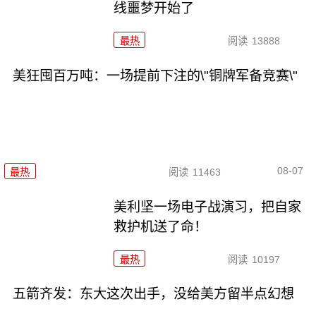
线噩梦开始了
最热
阅读
13888
美狂囤百万吨：一场提前下注的\"铜牌军备竞赛\"
08-07
最热
阅读
11463
美利坚一场电子战演习，把自家
救护机送了命！
最热
阅读
10197
五箭齐发：东大这次出手，没给美方留半点幻想