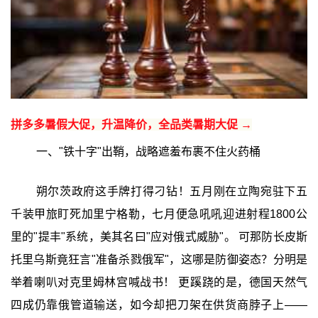
拼多多暑假大促，升温降价，全品类暑期大促 →
一、"铁十字"出鞘，战略遮羞布裹不住火药桶
朔尔茨政府这手牌打得刁钻！五月刚在立陶宛驻下五
千装甲旅盯死加里宁格勒，七月便急吼吼迎进射程1800公
里的"提丰"系统，美其名曰"应对俄式威胁"。 可那防长皮斯
托里乌斯竟狂言"准备杀戮俄军"，这哪是防御姿态？分明是
举着喇叭对克里姆林宫喊战书！ 更蹊跷的是，德国天然气
四成仍靠俄管道输送，如今却把刀架在供货商脖子上——