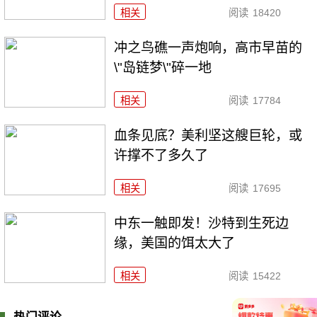
相关
阅读
18420
冲之鸟礁一声炮响，高市早苗的
\"岛链梦\"碎一地
相关
阅读
17784
血条见底？美利坚这艘巨轮，或
许撑不了多久了
相关
阅读
17695
中东一触即发！沙特到生死边
缘，美国的饵太大了
相关
阅读
15422