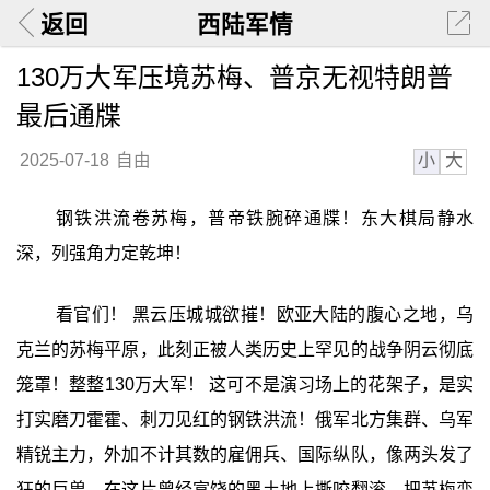
返回
西陆军情
130万大军压境苏梅、普京无视特朗普
最后通牒
小
大
2025-07-18
自由
钢铁洪流卷苏梅，普帝铁腕碎通牒！东大棋局静水
深，列强角力定乾坤！
看官们！ 黑云压城城欲摧！欧亚大陆的腹心之地，乌
克兰的苏梅平原，此刻正被人类历史上罕见的战争阴云彻底
笼罩！整整130万大军！ 这可不是演习场上的花架子，是实
打实磨刀霍霍、刺刀见红的钢铁洪流！俄军北方集群、乌军
精锐主力，外加不计其数的雇佣兵、国际纵队，像两头发了
狂的巨兽，在这片曾经富饶的黑土地上撕咬翻滚，把苏梅变