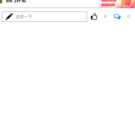
热门评论
登陆
0
条评论
0
0
点评一下
我来说两句
更多精彩内容
省440万丢5座城？美国这波操作
亏到姥姥家了！
最热
阅读
12102
对美国幻想不灭，伊朗犯下两个
大错，令人痛心！