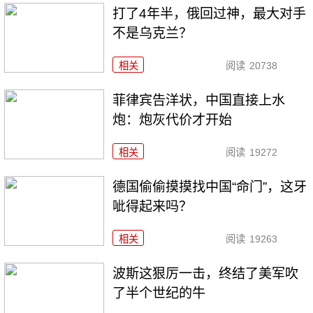
打了4年半，俄回过神，最大对手
不是乌克兰？
相关
阅读
20738
菲律宾告洋状，中国直接上水
炮：炮灰代价才开始
相关
阅读
19272
德国偷偷摸摸找中国“命门”，这牙
呲得起来吗？
相关
阅读
19263
波斯这狠厉一击，终结了美军吹
了半个世纪的牛