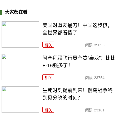
大家都在看
美国对盟友捅刀！中国这步棋，
全世界都看傻了
相关
阅读
35095
阿塞拜疆飞行员夸赞“枭龙”：比比
F-16强多了！
相关
阅读
23754
生死时刻提前到来！俄乌战争终
到见分晓的时刻？
相关
阅读
23181