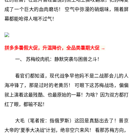
成了一个巨大的血肉磨坊！ 空气中弥漫的硝烟味，隔着屏
幕都能呛得人喘不过气！
拼多多暑假大促，升温降价，全品类暑期大促 →
一、 苏梅绞肉机：静默突袭与困兽之斗！
看官们都知道，现代战争早他妈不是二战那会儿的人
海冲锋了，那是过时的老黄历！ 可眼下这苏梅战场，偏偏
就上演着这最残酷、也最原始的一幕！为啥？因为双方都打
红了眼，都输不起！
大毛（笔者按：指俄罗斯）这回是真豁出去了！普京
大帝的“夏季大决战”计划，绝非空穴来风！ 看那苏梅方向，