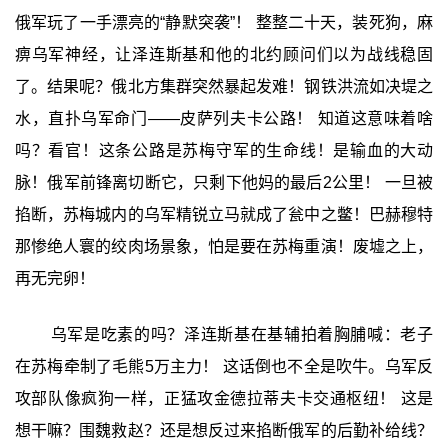
俄军玩了一手漂亮的“静默突袭”！ 整整二十天，装死狗，麻
痹乌军神经，让泽连斯基和他的北约顾问们以为战线稳固
了。结果呢？俄北方集群突然暴起发难！钢铁洪流如决堤之
水，直扑乌军命门——皮萨列夫卡公路！ 知道这意味着啥
吗？看官！这条公路是苏梅守军的生命线！是输血的大动
脉！俄军前锋离切断它，只剩下他妈的最后2公里！ 一旦被
掐断，苏梅城内的乌军精锐立马就成了瓮中之鳖！巴赫穆特
那惨绝人寰的绞肉场景象，怕是要在苏梅重演！废墟之上，
再无完卵！
乌军是吃素的吗？泽连斯基在基辅拍着胸脯喊：老子
在苏梅牵制了毛熊5万主力！ 这话倒也不全是吹牛。乌军反
攻部队像疯狗一样，正猛攻金德拉蒂夫卡交通枢纽！ 这是
想干嘛？围魏救赵？还是想反过来掐断俄军的后勤补给线？