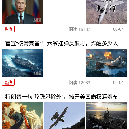
08-04
最热
阅读
15337
官宣“核常兼备”！六爷挂弹反航母，炸醒多少人
08-04
最热
阅读
12063
特朗普一句“珍珠港除外”，撕开美国霸权遮羞布