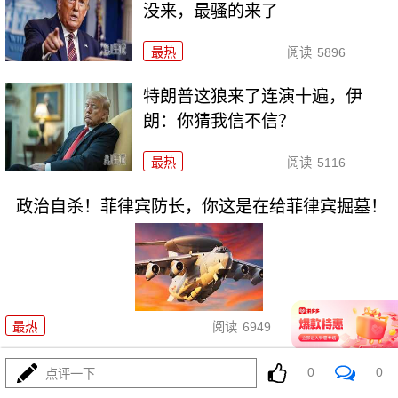
没来，最骚的来了
最热
阅读
5896
特朗普这狼来了连演十遍，伊
朗：你猜我信不信？
最热
阅读
5116
政治自杀！菲律宾防长，你这是在给菲律宾掘墓！
08-03
最热
阅读
6949
高市早苗又作妖！特高课卷土重来，日本三重困境
0
0
点评一下