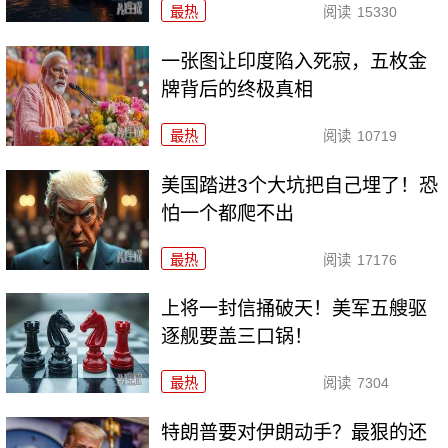
最热
阅读
15330
一张图让印度陷入死寂，五枚金
牌背后的终极真相
最热
阅读
10719
美国踏进3个大坑把自己埋了！恐
怕一个都爬不出
最热
阅读
17176
上将一封信捅破天！美军五艘驱
逐舰要盖三口锅！
最热
阅读
7304
特朗普要对伊朗动手？最狠的还