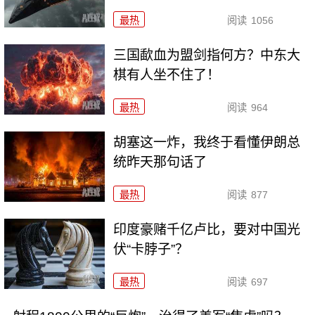
最热
阅读
1056
三国歃血为盟剑指何方？中东大
棋有人坐不住了！
最热
阅读
964
胡塞这一炸，我终于看懂伊朗总
统昨天那句话了
最热
阅读
877
印度豪赌千亿卢比，要对中国光
伏“卡脖子”？
最热
阅读
697