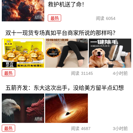
救护机送了命！
最热
阅读
6054
双十一现货专场真如平台商家所说的那样吗？
最热
阅读
31145
4小时前
五箭齐发：东大这次出手，没给美方留半点幻想
最热
阅读
4687
3小时前