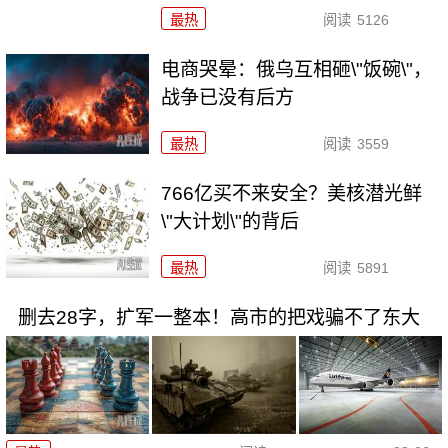
最热
阅读
5126
电商哭晕：俄乌互相砸\"饭碗\"，
战争已没有后方
最热
阅读
3559
766亿买不来安全？美核潜光鲜
\"大计划\"的背后
最热
阅读
5891
删去28字，扩军一整本！高市的把戏骗不了东大