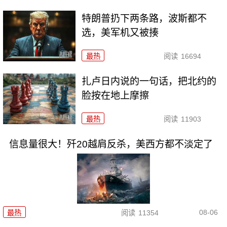
特朗普扔下两条路，波斯都不
选，美军机又被揍
最热
阅读
16694
扎卢日内说的一句话，把北约的
脸按在地上摩擦
最热
阅读
11903
信息量很大！歼20越肩反杀，美西方都不淡定了
08-06
最热
阅读
11354