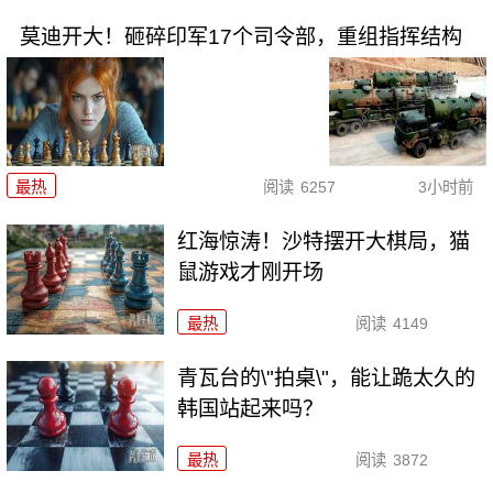
莫迪开大！砸碎印军17个司令部，重组指挥结构
最热
阅读
6257
3小时前
红海惊涛！沙特摆开大棋局，猫
鼠游戏才刚开场
最热
阅读
4149
青瓦台的\"拍桌\"，能让跪太久的
韩国站起来吗？
最热
阅读
3872