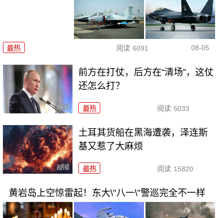
08-05
最热
阅读
6091
前方在打仗，后方在“清场”，这仗
还怎么打？
最热
阅读
5033
土耳其货船在黑海遭袭，泽连斯
基又惹了大麻烦
最热
阅读
15820
黄岩岛上空惊雷起！东大\"八一\"警巡完全不一样