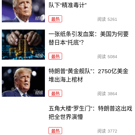
队下“精准毒计”
最热
阅读
5261
一张纸条引发血案：美国为何要
替日本“托底”？
最热
阅读
5084
特朗普“黄金舰队”：2750亿美金
堆出海上棺材
最热
阅读
3864
五角大楼“罗生门”：特朗普这出戏
把全世界演懵
最热
阅读
3772