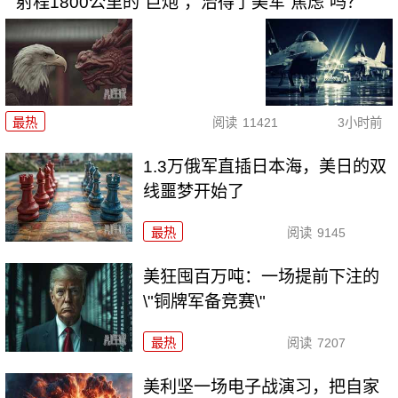
射程1800公里的“巨炮”，治得了美军“焦虑”吗？
最热
阅读
11421
3小时前
1.3万俄军直插日本海，美日的双
线噩梦开始了
最热
阅读
9145
美狂囤百万吨：一场提前下注的
\"铜牌军备竞赛\"
最热
阅读
7207
美利坚一场电子战演习，把自家