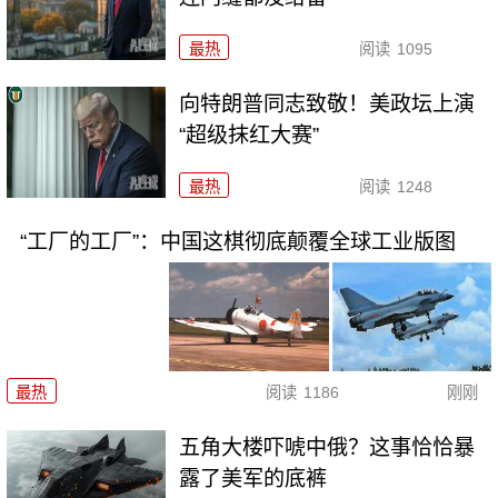
最热
阅读
1095
向特朗普同志致敬！美政坛上演
“超级抹红大赛”
最热
阅读
1248
“工厂的工厂”：中国这棋彻底颠覆全球工业版图
最热
阅读
1186
刚刚
五角大楼吓唬中俄？这事恰恰暴
露了美军的底裤