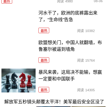
08-06
最热
阅读
4980
河水干了，欧洲的底裤露出来
了，“生命线”告急
最热
阅读
10382
欧盟想关门，中国人就翻墙，布
鲁塞尔被逼到墙角
最热
阅读
15764
暴风来袭，这局决不能输，想赢
一定要和中国联手
最热
阅读
14305
解放军五秒镜头颠覆太平洋！美军最后安全区没了