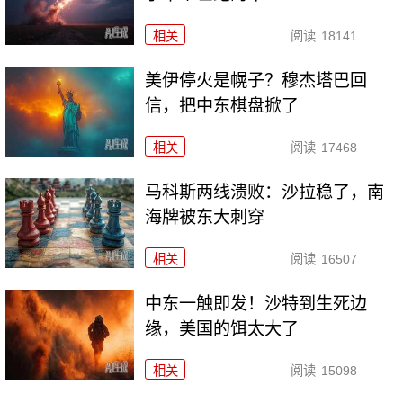
相关
阅读
18141
美伊停火是幌子？穆杰塔巴回
信，把中东棋盘掀了
相关
阅读
17468
马科斯两线溃败：沙拉稳了，南
海牌被东大刺穿
相关
阅读
16507
中东一触即发！沙特到生死边
缘，美国的饵太大了
相关
阅读
15098