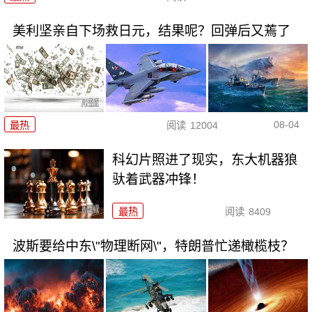
美利坚亲自下场救日元，结果呢？回弹后又蔫了
08-04
最热
阅读
12004
科幻片照进了现实，东大机器狼
驮着武器冲锋！
最热
阅读
8409
波斯要给中东\"物理断网\"，特朗普忙递橄榄枝？