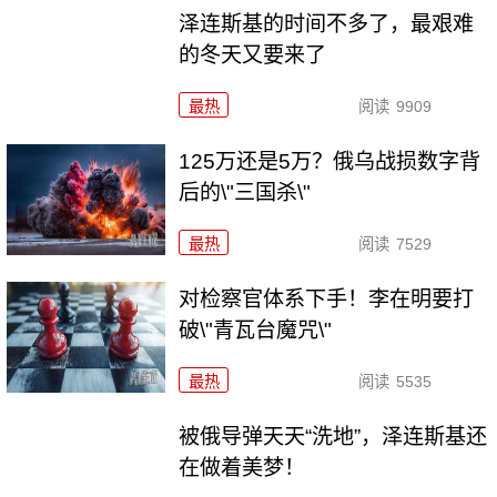
泽连斯基的时间不多了，最艰难
的冬天又要来了
最热
阅读
9909
125万还是5万？俄乌战损数字背
后的\"三国杀\"
最热
阅读
7529
对检察官体系下手！李在明要打
破\"青瓦台魔咒\"
最热
阅读
5535
被俄导弹天天“洗地”，泽连斯基还
在做着美梦！