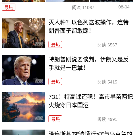
08-04
最热
阅读
11067
灭人种？以色列这波操作，连特
朗普面子都敢踩！
最热
阅读
6567
特朗普刚说要谈判，伊朗又是反
手就是一巴掌！
最热
阅读
5415
731！特高课还魂！高市早苗两把
火烧穿日本国运
最热
阅读
4991
泽连斯基的“清场行动”与乌克兰的