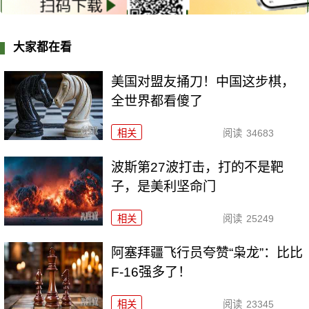
大家都在看
美国对盟友捅刀！中国这步棋，
全世界都看傻了
相关
阅读
34683
波斯第27波打击，打的不是靶
子，是美利坚命门
相关
阅读
25249
阿塞拜疆飞行员夸赞“枭龙”：比比
F-16强多了！
相关
阅读
23345