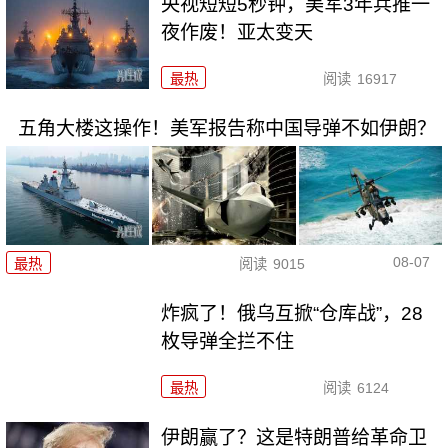
央视短短5秒钟，美军3年兵推一
夜作废！亚太变天
最热
阅读
16917
五角大楼这操作！美军报告称中国导弹不如伊朗？
08-07
最热
阅读
9015
炸疯了！俄乌互掀“仓库战”，28
枚导弹全拦不住
最热
阅读
6124
伊朗赢了？这是特朗普给革命卫