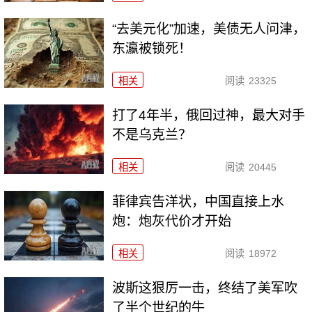
“去美元化”加速，美债无人问津，
东瀛被锁死！
相关
阅读
23325
打了4年半，俄回过神，最大对手
不是乌克兰？
相关
阅读
20445
菲律宾告洋状，中国直接上水
炮：炮灰代价才开始
相关
阅读
18972
波斯这狠厉一击，终结了美军吹
了半个世纪的牛