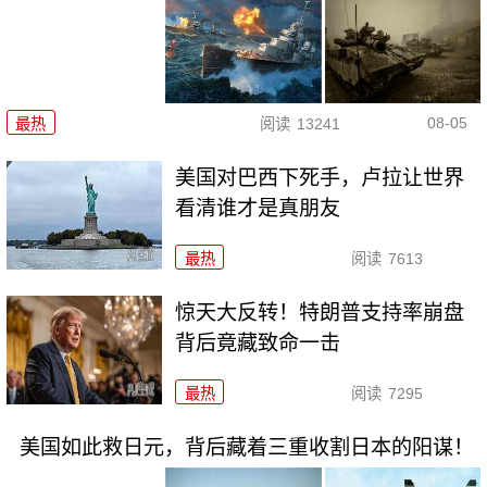
08-05
最热
阅读
13241
美国对巴西下死手，卢拉让世界
看清谁才是真朋友
最热
阅读
7613
惊天大反转！特朗普支持率崩盘
背后竟藏致命一击
最热
阅读
7295
美国如此救日元，背后藏着三重收割日本的阳谋！