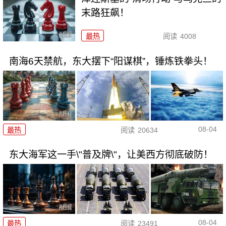
末路狂飙！
最热
阅读
4008
南海6天禁航，东大摆下“阳谋棋”，锤炼铁拳头！
08-04
最热
阅读
20634
东大海军这一手\"普及牌\"，让美西方彻底破防！
08-04
最热
阅读
23491