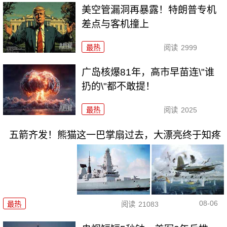
美空管漏洞再暴露！特朗普专机
差点与客机撞上
最热
阅读
2999
广岛核爆81年，高市早苗连\"谁
扔的\"都不敢提！
最热
阅读
2025
五箭齐发！熊猫这一巴掌扇过去，大漂亮终于知疼
08-06
最热
阅读
21083