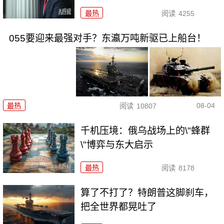
最热
阅读
4255
055要迎来最强对手？东瀛万吨新驱已上船台！
08-04
最热
阅读
10807
千机压境：俄乌战场上的\"蜂群
\"博弈与东大启示
最热
阅读
8178
算了不打了？特朗普这脚刹车，
把全世界都晃吐了