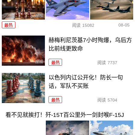
08-05
最热
阅读
15082
赫梅利尼茨基7小时殉爆，乌后方
比前线更致命
最热
阅读
7737
以色列内讧公开化！防长一句
话，军队不买账
最热
阅读
5704
看不见就挨打！歼-15T百公里外一剑封喉F-15J