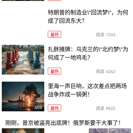
特朗普的制造业\"回流梦\"，为何
成了回流东大？
最热
阅读
7243
扎胖摊牌：乌克兰的\"北约梦\"为
何成了一地鸡毛？
最热
阅读
4262
里海一声巨响，这次差点把两场
战争炸成一锅粥！
最热
阅读
8922
刚刚，普京被逼亮出底牌！俄罗斯要干大事了！