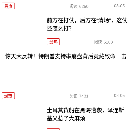
08-05
最热
阅读
6250
前方在打仗，后方在“清场”，这仗
还怎么打？
最热
阅读
5163
惊天大反转！特朗普支持率崩盘背后竟藏致命一击
08-05
最热
阅读
7431
土耳其货船在黑海遭袭，泽连斯
基又惹了大麻烦