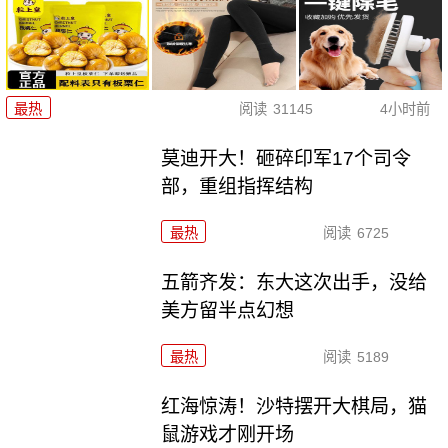
最热
阅读
31145
4小时前
莫迪开大！砸碎印军17个司令
部，重组指挥结构
最热
阅读
6725
五箭齐发：东大这次出手，没给
美方留半点幻想
最热
阅读
5189
红海惊涛！沙特摆开大棋局，猫
鼠游戏才刚开场