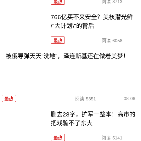
最热
阅读
3713
766亿买不来安全？美核潜光鲜
\"大计划\"的背后
最热
阅读
6058
被俄导弹天天“洗地”，泽连斯基还在做着美梦！
08-06
最热
阅读
5351
删去28字，扩军一整本！高市的
把戏骗不了东大
最热
阅读
5141