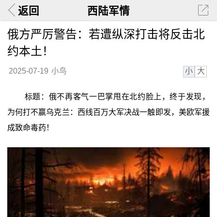
返回
西陆军情
俄方严厉警告：若遭纵深打击将反击北
约本土！
小
大
2025-07-19
小鸟
标题：俄不再客气一巴掌甩在北约脸上，终于发现，
为何打不赢乌克兰：西线百万大军决战一触即发，美欧军援
成致命毒药！