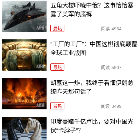
五角大楼吓唬中俄？这事恰恰暴
露了美军的底裤
最热
阅读
4964
“工厂的工厂”：中国这棋彻底颠覆
全球工业版图
最热
阅读
5907
胡塞这一炸，我终于看懂伊朗总
统昨天那句话了
最热
阅读
3499
印度豪赌千亿卢比，要对中国光
伏“卡脖子”？