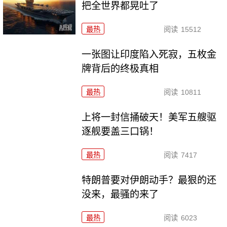
把全世界都晃吐了
最热
阅读
15512
一张图让印度陷入死寂，五枚金
牌背后的终极真相
最热
阅读
10811
上将一封信捅破天！美军五艘驱
逐舰要盖三口锅！
最热
阅读
7417
特朗普要对伊朗动手？最狠的还
没来，最骚的来了
最热
阅读
6023