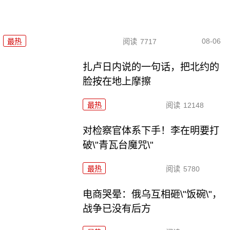
08-06
最热
阅读
7717
扎卢日内说的一句话，把北约的
脸按在地上摩擦
最热
阅读
12148
对检察官体系下手！李在明要打
破\"青瓦台魔咒\"
最热
阅读
5780
电商哭晕：俄乌互相砸\"饭碗\"，
战争已没有后方