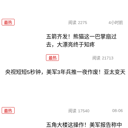
最热
阅读
2275
4小时前
五箭齐发！熊猫这一巴掌扇过
去，大漂亮终于知疼
最热
阅读
21713
央视短短5秒钟，美军3年兵推一夜作废！亚太变天
08-06
最热
阅读
17540
五角大楼这操作！美军报告称中