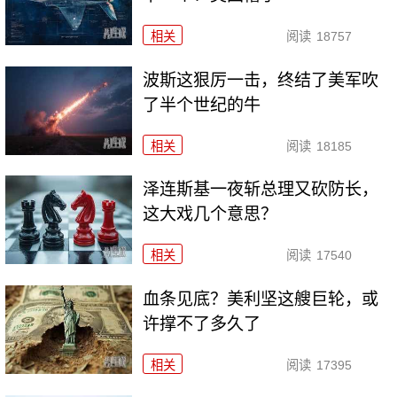
相关
阅读
18757
波斯这狠厉一击，终结了美军吹
了半个世纪的牛
相关
阅读
18185
泽连斯基一夜斩总理又砍防长，
这大戏几个意思？
相关
阅读
17540
血条见底？美利坚这艘巨轮，或
许撑不了多久了
相关
阅读
17395