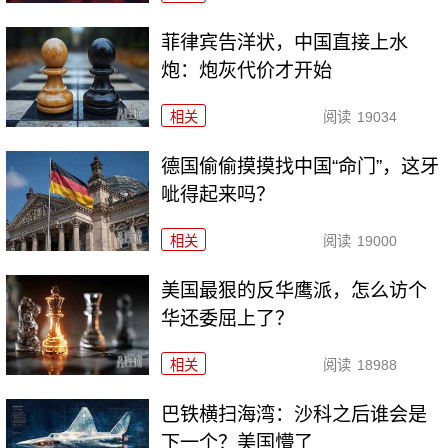
菲律宾告洋状，中国直接上水
炮：炮灰代价才开始
相关
阅读
19034
德国偷偷摸摸找中国“命门”，这牙
呲得起来吗？
相关
阅读
19000
美国最狠的反华鹰派，怎么访个
华还委屈上了？
相关
阅读
18988
巴铁横扫海湾：沙科之后谁会是
下一个？美国懵了