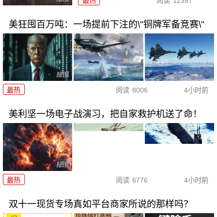
最热
阅读
12357
美狂囤百万吨：一场提前下注的\"铜牌军备竞赛\"
最热
阅读
8006
4小时前
美利坚一场电子战演习，把自家救护机送了命！
最热
阅读
6776
4小时前
双十一现货专场真如平台商家所说的那样吗？