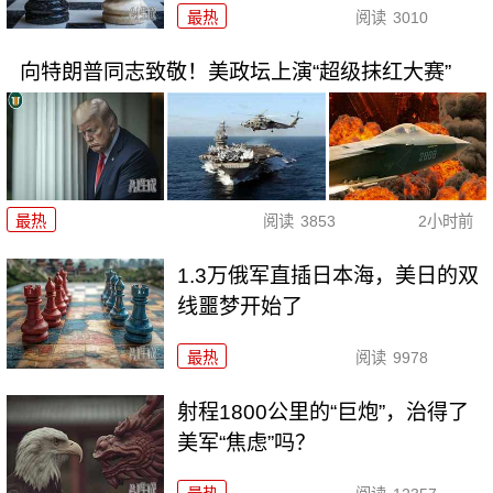
最热
阅读
3010
向特朗普同志致敬！美政坛上演“超级抹红大赛”
最热
阅读
3853
2小时前
1.3万俄军直插日本海，美日的双
线噩梦开始了
最热
阅读
9978
射程1800公里的“巨炮”，治得了
美军“焦虑”吗？