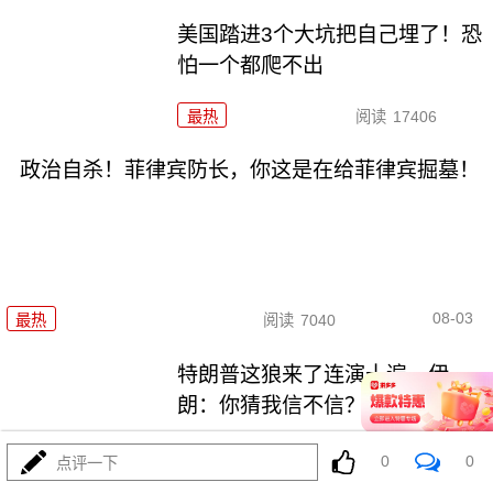
美国踏进3个大坑把自己埋了！恐
怕一个都爬不出
最热
阅读
17406
政治自杀！菲律宾防长，你这是在给菲律宾掘墓！
08-03
最热
阅读
7040
特朗普这狼来了连演十遍，伊
朗：你猜我信不信？
最热
阅读
5244
0
0
点评一下