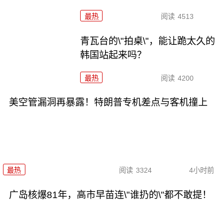
最热
阅读
4513
青瓦台的\"拍桌\"，能让跪太久的
韩国站起来吗？
最热
阅读
4200
美空管漏洞再暴露！特朗普专机差点与客机撞上
最热
阅读
3324
4小时前
广岛核爆81年，高市早苗连\"谁扔的\"都不敢提！