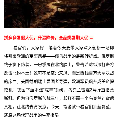
拼多多暑假大促，升温降价，全品类暑期大促 →
看官们，大家好！笔者今天要带大家深入剖析一场即
将引爆欧洲的军事风暴——俄乌战争的最新转折点。俄罗斯
终于撕下伪装，一巴掌甩在北约脸上，警告若遭纵深打击将
反击北约本土！这可不是空穴来风，而是西线百万大军决战
的序曲。美国截胡瑞士爱国者导弹，欧洲军费飙升成美企提
款机；德国下血本送“堤丰”系统，乌克兰雷霆2导弹直指莫
斯科。但为何俄罗斯苦战三年，却打不赢一个乌克兰？背后
真相，让北约脊背发凉。今天，笔者就带看官们抽丝剥茧，
还原这场代理战争的生死棋局。