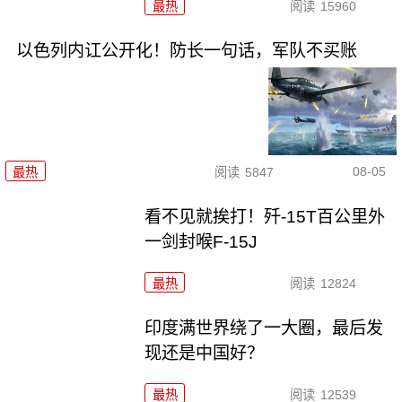
最热
阅读
15960
以色列内讧公开化！防长一句话，军队不买账
08-05
最热
阅读
5847
看不见就挨打！歼-15T百公里外
一剑封喉F-15J
最热
阅读
12824
印度满世界绕了一大圈，最后发
现还是中国好？
最热
阅读
12539