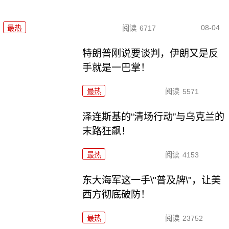
08-04
最热
阅读
6717
特朗普刚说要谈判，伊朗又是反
手就是一巴掌！
最热
阅读
5571
泽连斯基的“清场行动”与乌克兰的
末路狂飙！
最热
阅读
4153
东大海军这一手\"普及牌\"，让美
西方彻底破防！
最热
阅读
23752