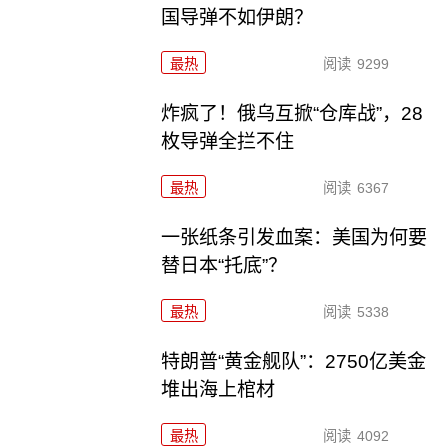
国导弹不如伊朗？
最热
阅读
9299
炸疯了！俄乌互掀“仓库战”，28
枚导弹全拦不住
最热
阅读
6367
一张纸条引发血案：美国为何要
替日本“托底”？
最热
阅读
5338
特朗普“黄金舰队”：2750亿美金
堆出海上棺材
最热
阅读
4092