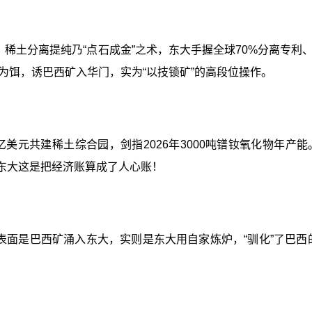
”。稀土分离提纯乃“点石成金”之术，东大手握全球70%分离专
为饵，诱巴西矿入华门，实为“以技锁矿”的高段位操作。
5亿美元共建稀土综合园，剑指2026年3000吨镨钕氧化物年
—东大这是把经济账算成了人心账！
。表面是巴西矿涌入东大，实则是东大用自家炼炉，“驯化”了巴