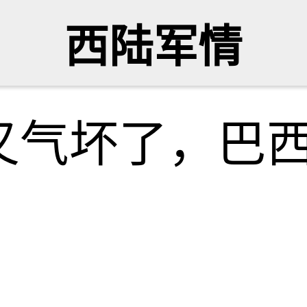
西陆军情
又气坏了，巴