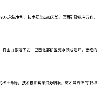
利、90%永磁专利，技术壁垒高如天堑。巴西矿砂纵有万钧，
产能。真金白银砸下去，巴西北部矿区死水顿成活潭。更绝的
西的稀土命脉。技术枷锁套牢资源咽喉，这才是真正的“乾坤