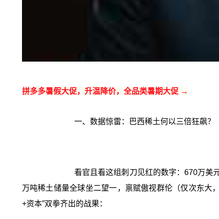
拼多多暑假大促，升温降价，全品类暑期大促 →
一、数据惊雷：巴西稀土何以三倍狂飙？
看官且看这组刺刀见红的数字：670万美
万吨稀土储量全球坐二望一，禀赋傲视群伦（仅次东大，
+资本”双拳齐出的战果：