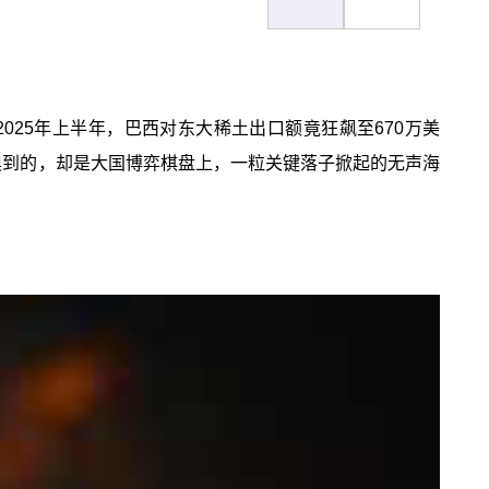
25年上半年，巴西对东大稀土出口额竟狂飙至670万美
嗅到的，却是大国博弈棋盘上，一粒关键落子掀起的无声海