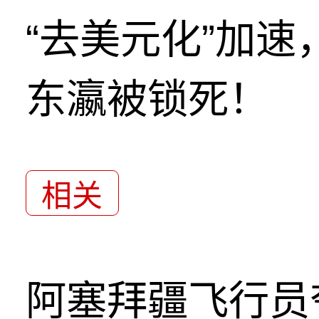
“去美元化”加
东瀛被锁死！
相关
阿塞拜疆飞行员