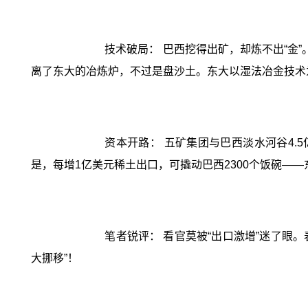
技术破局： 巴西挖得出矿，却炼不出“金
离了东大的冶炼炉，不过是盘沙土。东大以湿法冶金技术
资本开路： 五矿集团与巴西淡水河谷4.
是，每增1亿美元稀土出口，可撬动巴西2300个饭碗—
笔者锐评： 看官莫被“出口激增”迷了眼
大挪移”！