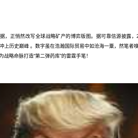
据，正悄然改写全球战略矿产的博弈版图。据可靠信源披露，20
冲上历史巅峰 。数字虽在浩瀚国际贸易中如沧海一粟，然笔者
为战略命脉打造“第二弹药库”的雷霆手笔！