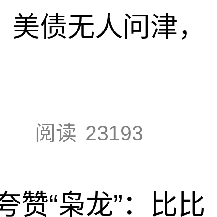
速，美债无人问津，
阅读
23193
夸赞“枭龙”：比比