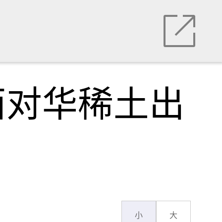
西对华稀土出
小
大