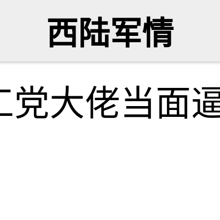
西陆军情
工党大佬当面