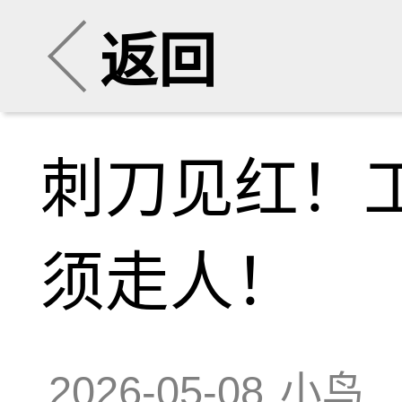
返回
刺刀见红！
须走人！
2026-05-08
小鸟