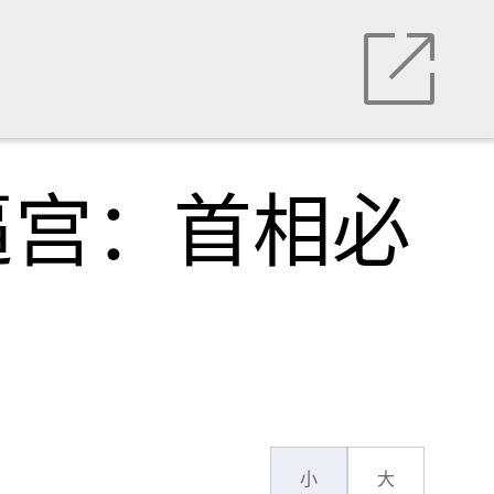
逼宫：首相必
小
大