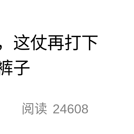
，这仗再打下
裤子
阅读
24608