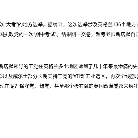
次“大考”的地方选举。据统计，这次选举涉及英格兰136个地方
国执政党的一次“期中考试”。结果刚一交卷，监考老师斯塔默自
斯塔默领导的工党在英格兰多个地区遭到了几十年来最惨痛的失
部以及威尔士部分长期支持工党的“红墙”工业选区，再次全线崩
现在呢？保守党、绿党、甚至那个极右翼的英国改革党都来疯