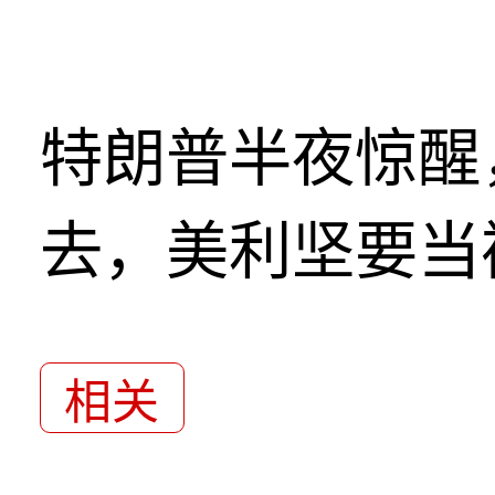
特朗普半夜惊醒
去，美利坚要当
相关