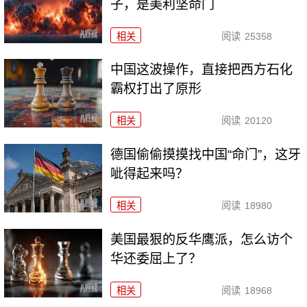
子，是美利坚命门
相关
阅读
25358
中国这波操作，直接把西方石化
霸权打出了原形
相关
阅读
20120
德国偷偷摸摸找中国“命门”，这牙
呲得起来吗？
相关
阅读
18980
美国最狠的反华鹰派，怎么访个
华还委屈上了？
相关
阅读
18968