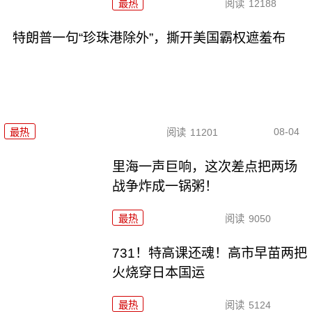
最热
阅读
12188
特朗普一句“珍珠港除外”，撕开美国霸权遮羞布
08-04
最热
阅读
11201
里海一声巨响，这次差点把两场
战争炸成一锅粥！
最热
阅读
9050
731！特高课还魂！高市早苗两把
火烧穿日本国运
最热
阅读
5124