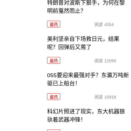
特朗普对波斯下狠手，为何在黎
明前戛然而止？
最热
阅读
4354
美利坚亲自下场救日元，结果
呢？回弹后又蔫了
最热
阅读
12099
055要迎来最强对手？东瀛万吨新
驱已上船台！
最热
阅读
10918
科幻片照进了现实，东大机器狼
驮着武器冲锋！