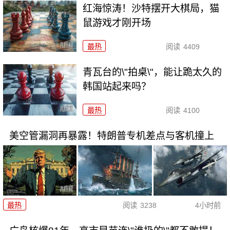
红海惊涛！沙特摆开大棋局，猫
鼠游戏才刚开场
最热
阅读
4409
青瓦台的\"拍桌\"，能让跪太久的
韩国站起来吗？
最热
阅读
4100
美空管漏洞再暴露！特朗普专机差点与客机撞上
最热
阅读
3238
4小时前