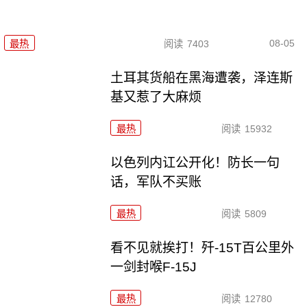
08-05
最热
阅读
7403
土耳其货船在黑海遭袭，泽连斯
基又惹了大麻烦
最热
阅读
15932
以色列内讧公开化！防长一句
话，军队不买账
最热
阅读
5809
看不见就挨打！歼-15T百公里外
一剑封喉F-15J
最热
阅读
12780