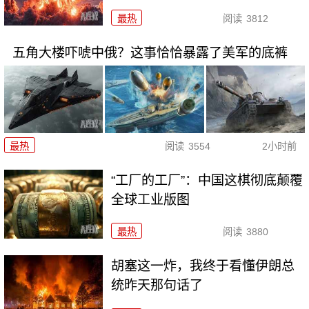
最热
阅读
3812
五角大楼吓唬中俄？这事恰恰暴露了美军的底裤
最热
阅读
3554
2小时前
“工厂的工厂”：中国这棋彻底颠覆
全球工业版图
最热
阅读
3880
胡塞这一炸，我终于看懂伊朗总
统昨天那句话了