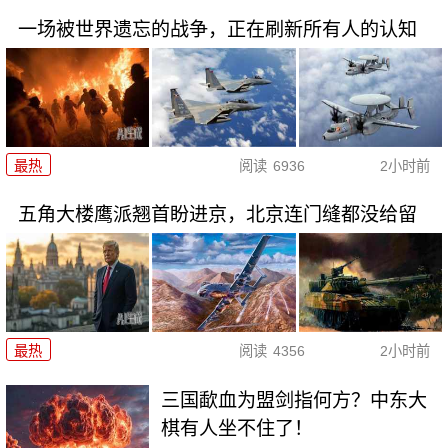
一场被世界遗忘的战争，正在刷新所有人的认知
最热
阅读
6936
2小时前
五角大楼鹰派翘首盼进京，北京连门缝都没给留
最热
阅读
4356
2小时前
三国歃血为盟剑指何方？中东大
棋有人坐不住了！