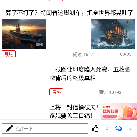
算了不打了？特朗普这脚刹车，把全世界都晃吐了
08-03
最热
阅读
15478
一张图让印度陷入死寂，五枚金
牌背后的终极真相
最热
阅读
10793
上将一封信捅破天！美军五艘驱
逐舰要盖三口锅！
0
0
点评一下
最热
阅读
7395