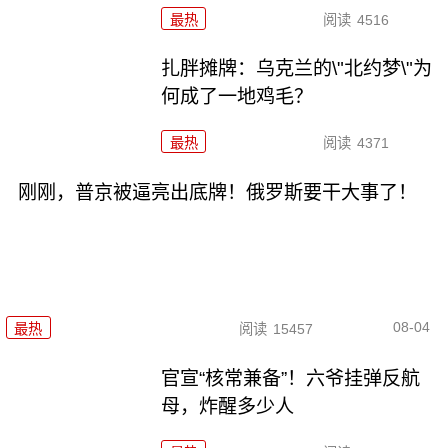
最热
阅读
4516
扎胖摊牌：乌克兰的\"北约梦\"为
何成了一地鸡毛？
最热
阅读
4371
刚刚，普京被逼亮出底牌！俄罗斯要干大事了！
08-04
最热
阅读
15457
官宣“核常兼备”！六爷挂弹反航
母，炸醒多少人