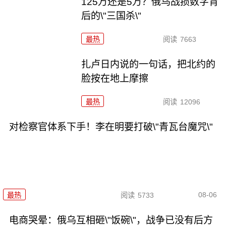
125万还是5万？俄乌战损数字背
后的\"三国杀\"
最热
阅读
7663
扎卢日内说的一句话，把北约的
脸按在地上摩擦
最热
阅读
12096
对检察官体系下手！李在明要打破\"青瓦台魔咒\"
08-06
最热
阅读
5733
电商哭晕：俄乌互相砸\"饭碗\"，战争已没有后方