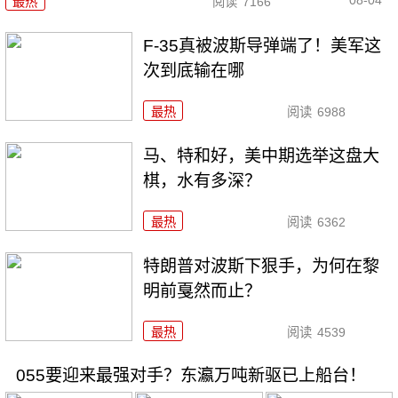
08-04
最热
阅读
7166
F-35真被波斯导弹端了！美军这
次到底输在哪
最热
阅读
6988
马、特和好，美中期选举这盘大
棋，水有多深？
最热
阅读
6362
特朗普对波斯下狠手，为何在黎
明前戛然而止？
最热
阅读
4539
055要迎来最强对手？东瀛万吨新驱已上船台！