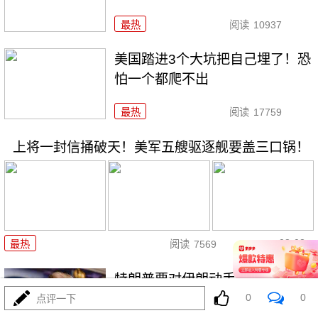
最热
阅读
10937
美国踏进3个大坑把自己埋了！恐
怕一个都爬不出
最热
阅读
17759
上将一封信捅破天！美军五艘驱逐舰要盖三口锅！
08-03
最热
阅读
7569
特朗普要对伊朗动手？最狠的还
没来，最骚的来了
0
0
点评一下