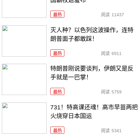
国霸权遮羞布
最热
阅读
11437
灭人种？以色列这波操作，连特
朗普面子都敢踩！
最热
阅读
6911
特朗普刚说要谈判，伊朗又是反
手就是一巴掌！
最热
阅读
5759
731！特高课还魂！高市早苗两把
火烧穿日本国运
最热
阅读
5341