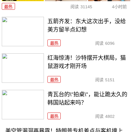
最热
阅读
31145
4小时前
五箭齐发：东大这次出手，没给
美方留半点幻想
最热
阅读
6096
红海惊涛！沙特摆开大棋局，猫
鼠游戏才刚开场
最热
阅读
5151
青瓦台的\"拍桌\"，能让跪太久的
韩国站起来吗？
最热
阅读
4802
美空管漏洞再暴露！特朗普专机差点与客机撞上