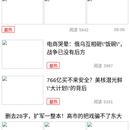
08-06
最热
阅读
5642
电商哭晕：俄乌互相砸\"饭碗\"，
战争已没有后方
最热
阅读
3987
766亿买不来安全？美核潜光鲜
\"大计划\"的背后
最热
阅读
6331
删去28字，扩军一整本！高市的把戏骗不了东大