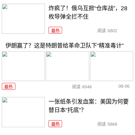
炸疯了！俄乌互掀“仓库战”，28
枚导弹全拦不住
最热
阅读
6802
伊朗赢了？这是特朗普给革命卫队下“精准毒计”
08-06
最热
阅读
6046
一张纸条引发血案：美国为何要
替日本“托底”？
最热
阅读
5868