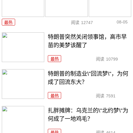
08-05
最热
阅读
12747
特朗普突然关闭领事馆，高市早
苗的美梦该醒了
最热
阅读
10799
特朗普的制造业\"回流梦\"，为何
成了回流东大？
最热
阅读
7591
扎胖摊牌：乌克兰的\"北约梦\"为
何成了一地鸡毛？
最热
阅读
4614