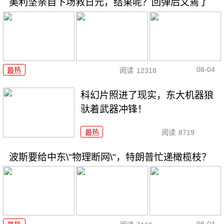
美利坚亲自下场救日元，结果呢？回弹后又蔫了
08-04
最热
阅读
12318
科幻片照进了现实，东大机器狼
驮着武器冲锋！
最热
阅读
8719
波斯要给中东\"物理断网\"，特朗普忙递橄榄枝？