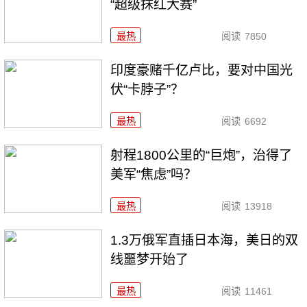
“超级抹红大赛”
最热
阅读
7850
印度豪赌千亿卢比，要对中国光
伏“卡脖子”？
最热
阅读
6692
射程1800公里的“巨炮”，治得了
美军“焦虑”吗？
最热
阅读
13918
1.3万俄军直插日本海，美日的双
线噩梦开始了
最热
阅读
11461