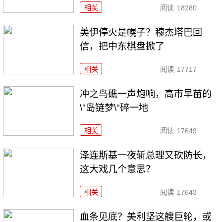
相关
阅读
18280
美伊停火是幌子？穆杰塔巴回
信，把中东棋盘掀了
相关
阅读
17717
冲之鸟礁一声炮响，高市早苗的
\"岛链梦\"碎一地
相关
阅读
17649
泽连斯基一夜斩总理又砍防长，
这大戏几个意思？
相关
阅读
17643
血条见底？美利坚这艘巨轮，或