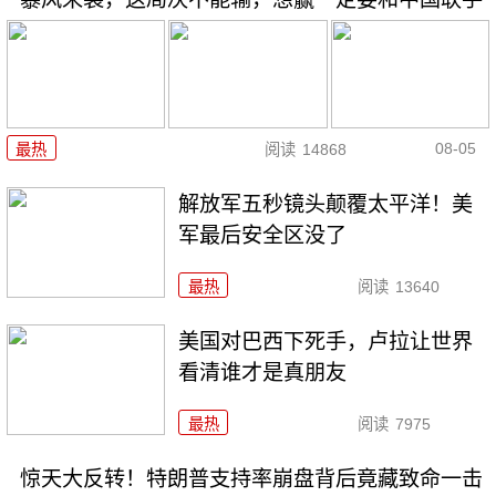
08-05
最热
阅读
14868
解放军五秒镜头颠覆太平洋！美
军最后安全区没了
最热
阅读
13640
美国对巴西下死手，卢拉让世界
看清谁才是真朋友
最热
阅读
7975
惊天大反转！特朗普支持率崩盘背后竟藏致命一击