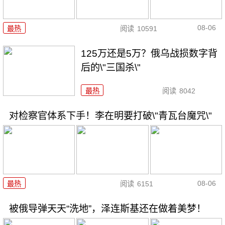
08-06
最热
阅读
10591
125万还是5万？俄乌战损数字背
后的\"三国杀\"
最热
阅读
8042
对检察官体系下手！李在明要打破\"青瓦台魔咒\"
08-06
最热
阅读
6151
被俄导弹天天“洗地”，泽连斯基还在做着美梦！