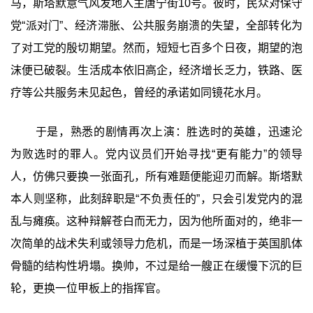
马，斯塔默意气风发地入主唐宁街10号。彼时，民众对保守
党“派对门”、经济滞胀、公共服务崩溃的失望，全部转化为
了对工党的殷切期望。然而，短短七百多个日夜，期望的泡
沫便已破裂。生活成本依旧高企，经济增长乏力，铁路、医
疗等公共服务未见起色，曾经的承诺如同镜花水月。
于是，熟悉的剧情再次上演：胜选时的英雄，迅速沦
为败选时的罪人。党内议员们开始寻找“更有能力”的领导
人，仿佛只要换一张面孔，所有难题便能迎刃而解。斯塔默
本人则坚称，此刻辞职是“不负责任的”，只会引发党内的混
乱与瘫痪。这种辩解苍白而无力，因为他所面对的，绝非一
次简单的战术失利或领导力危机，而是一场深植于英国肌体
骨髓的结构性坍塌。换帅，不过是给一艘正在缓慢下沉的巨
轮，更换一位甲板上的指挥官。