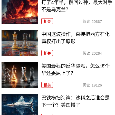
打了4年半，俄回过神，最大对手
不是乌克兰？
相关
阅读
20667
中国这波操作，直接把西方石化
霸权打出了原形
相关
阅读
20264
美国最狠的反华鹰派，怎么访个
华还委屈上了？
相关
阅读
19126
巴铁横扫海湾：沙科之后谁会是
下一个？美国懵了