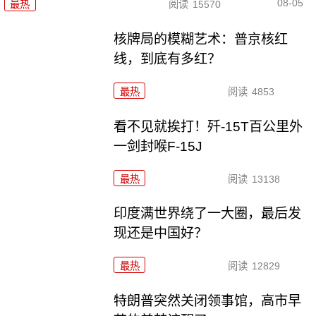
08-05
最热
阅读
15570
核牌局的模糊艺术：普京核红
线，到底有多红？
最热
阅读
4853
看不见就挨打！歼-15T百公里外
一剑封喉F-15J
最热
阅读
13138
印度满世界绕了一大圈，最后发
现还是中国好？
最热
阅读
12829
特朗普突然关闭领事馆，高市早