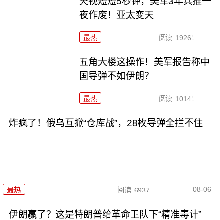
央视短短5秒钟，美军3年兵推一
夜作废！亚太变天
最热
阅读
19261
五角大楼这操作！美军报告称中
国导弹不如伊朗？
最热
阅读
10141
炸疯了！俄乌互掀“仓库战”，28枚导弹全拦不住
08-06
最热
阅读
6937
伊朗赢了？这是特朗普给革命卫队下“精准毒计”