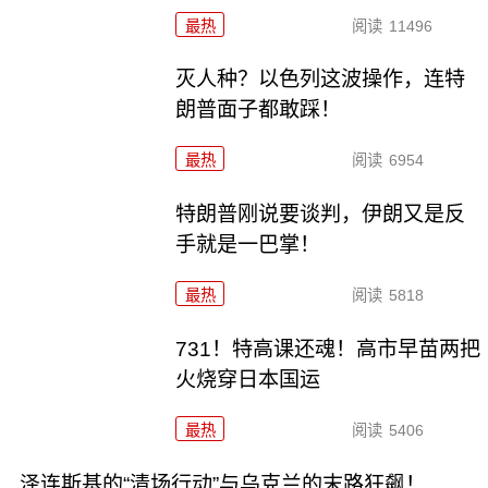
最热
阅读
11496
灭人种？以色列这波操作，连特
朗普面子都敢踩！
最热
阅读
6954
特朗普刚说要谈判，伊朗又是反
手就是一巴掌！
最热
阅读
5818
731！特高课还魂！高市早苗两把
火烧穿日本国运
最热
阅读
5406
泽连斯基的“清场行动”与乌克兰的末路狂飙！