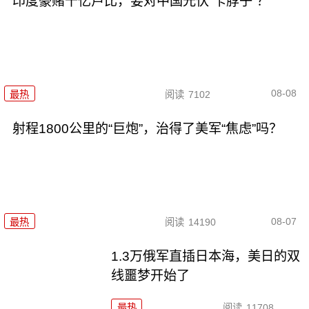
印度豪赌千亿卢比，要对中国光伏“卡脖子”？
08-08
最热
阅读
7102
射程1800公里的“巨炮”，治得了美军“焦虑”吗？
08-07
最热
阅读
14190
1.3万俄军直插日本海，美日的双
线噩梦开始了
最热
阅读
11708