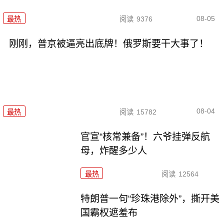
08-05
最热
阅读
9376
刚刚，普京被逼亮出底牌！俄罗斯要干大事了！
08-04
最热
阅读
15782
官宣“核常兼备”！六爷挂弹反航
母，炸醒多少人
最热
阅读
12564
特朗普一句“珍珠港除外”，撕开美
国霸权遮羞布