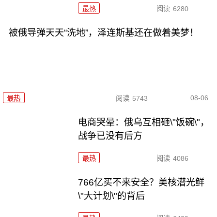
最热
阅读
6280
被俄导弹天天“洗地”，泽连斯基还在做着美梦！
08-06
最热
阅读
5743
电商哭晕：俄乌互相砸\"饭碗\"，
战争已没有后方
最热
阅读
4086
766亿买不来安全？美核潜光鲜
\"大计划\"的背后