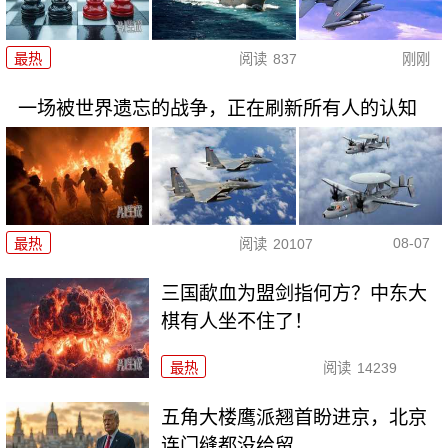
最热
阅读
837
刚刚
一场被世界遗忘的战争，正在刷新所有人的认知
08-07
最热
阅读
20107
三国歃血为盟剑指何方？中东大
棋有人坐不住了！
最热
阅读
14239
五角大楼鹰派翘首盼进京，北京
连门缝都没给留