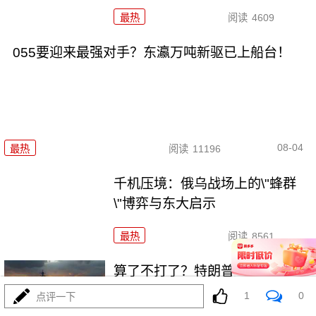
最热
阅读
4609
055要迎来最强对手？东瀛万吨新驱已上船台！
08-04
最热
阅读
11196
千机压境：俄乌战场上的\"蜂群
\"博弈与东大启示
最热
阅读
8561
算了不打了？特朗普这脚刹车，
把全世界都晃吐了
1
0
点评一下