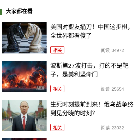
大家都在看
美国对盟友捅刀！中国这步棋，
全世界都看傻了
相关
阅读
34972
波斯第27波打击，打的不是靶
子，是美利坚命门
相关
阅读
25654
生死时刻提前到来！俄乌战争终
到见分晓的时刻？
相关
阅读
23032