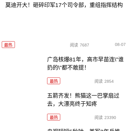
莫迪开大！砸碎印军17个司令部，重组指挥结构
08-07
最热
阅读
7687
广岛核爆81年，高市早苗连\"谁
扔的\"都不敢提！
最热
阅读
2854
五箭齐发！熊猫这一巴掌扇过
去，大漂亮终于知疼
最热
阅读
23390