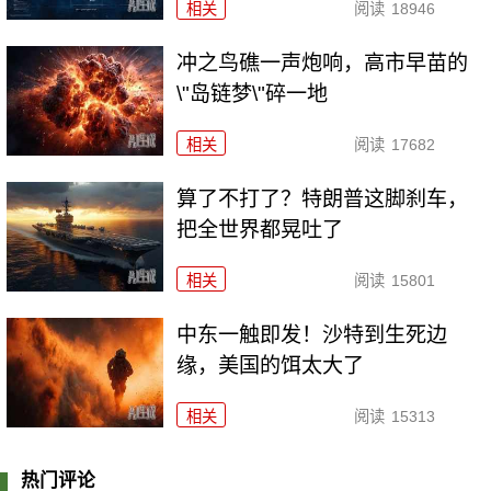
相关
阅读
18946
冲之鸟礁一声炮响，高市早苗的
\"岛链梦\"碎一地
相关
阅读
17682
算了不打了？特朗普这脚刹车，
把全世界都晃吐了
相关
阅读
15801
中东一触即发！沙特到生死边
缘，美国的饵太大了
相关
阅读
15313
热门评论