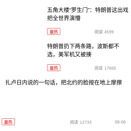
五角大楼“罗生门”：特朗普这出戏
把全世界演懵
最热
阅读
4599
特朗普扔下两条路，波斯都不
选，美军机又被揍
最热
阅读
17665
扎卢日内说的一句话，把北约的脸按在地上摩擦
08-06
最热
阅读
12733