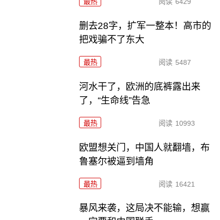
最热
阅读
6429
删去28字，扩军一整本！高市的
把戏骗不了东大
最热
阅读
5487
河水干了，欧洲的底裤露出来
了，“生命线”告急
最热
阅读
10993
欧盟想关门，中国人就翻墙，布
鲁塞尔被逼到墙角
最热
阅读
16421
暴风来袭，这局决不能输，想赢