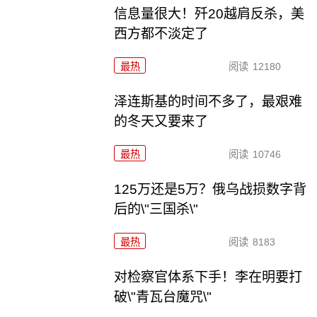
信息量很大！歼20越肩反杀，美
西方都不淡定了
最热
阅读
12180
泽连斯基的时间不多了，最艰难
的冬天又要来了
最热
阅读
10746
125万还是5万？俄乌战损数字背
后的\"三国杀\"
最热
阅读
8183
对检察官体系下手！李在明要打
破\"青瓦台魔咒\"