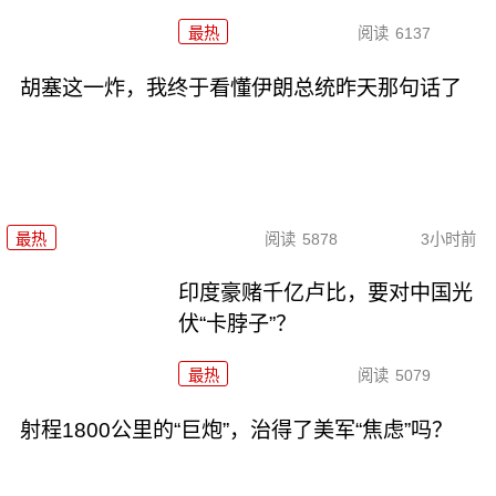
最热
阅读
6137
胡塞这一炸，我终于看懂伊朗总统昨天那句话了
最热
阅读
5878
3小时前
印度豪赌千亿卢比，要对中国光
伏“卡脖子”？
最热
阅读
5079
射程1800公里的“巨炮”，治得了美军“焦虑”吗？