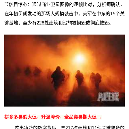
节触目惊心：通过商业卫星图像的逐帧比对，分析师确认，
在年初伊朗发动的那场大规模袭击中，美军在中东的15个关
键基地，至少有228处建筑和设施被损毁或彻底摧毁。
拼多多暑假大促，升温降价，全品类暑期大促 →
这串冰冷的数字背后，是217栋建筑和11件关键装备的