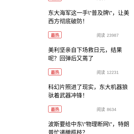
东大海军这一手\"普及牌\"，让美
西方彻底破防！
最热
阅读
23987
美利坚亲自下场救日元，结果
呢？回弹后又蔫了
最热
阅读
12231
科幻片照进了现实，东大机器狼
驮着武器冲锋！
最热
阅读
8634
波斯要给中东\"物理断网\"，特朗
普忙递橄榄枝？