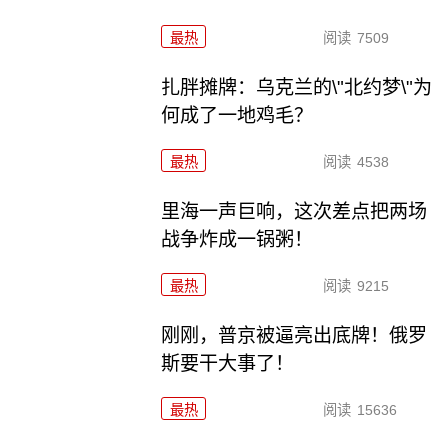
最热
阅读
7509
扎胖摊牌：乌克兰的\"北约梦\"为
何成了一地鸡毛？
最热
阅读
4538
里海一声巨响，这次差点把两场
战争炸成一锅粥！
最热
阅读
9215
刚刚，普京被逼亮出底牌！俄罗
斯要干大事了！
最热
阅读
15636