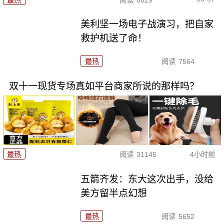
美利坚一场电子战演习，把自家
救护机送了命！
最热
阅读
7564
双十一现货专场真如平台商家所说的那样吗？
最热
阅读
31145
4小时前
五箭齐发：东大这次出手，没给
美方留半点幻想
最热
阅读
5652