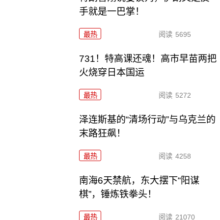
手就是一巴掌！
最热
阅读
5695
731！特高课还魂！高市早苗两把
火烧穿日本国运
最热
阅读
5272
泽连斯基的“清场行动”与乌克兰的
末路狂飙！
最热
阅读
4258
南海6天禁航，东大摆下“阳谋
棋”，锤炼铁拳头！
最热
阅读
21070