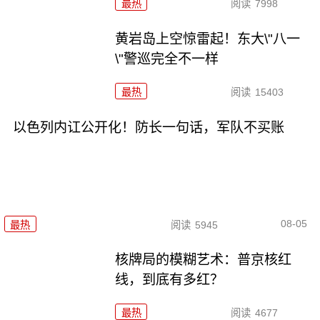
最热
阅读
7998
黄岩岛上空惊雷起！东大\"八一
\"警巡完全不一样
最热
阅读
15403
以色列内讧公开化！防长一句话，军队不买账
08-05
最热
阅读
5945
核牌局的模糊艺术：普京核红
线，到底有多红？
最热
阅读
4677