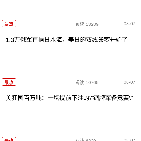
08-07
最热
阅读
13289
1.3万俄军直插日本海，美日的双线噩梦开始了
08-07
最热
阅读
10765
美狂囤百万吨：一场提前下注的\"铜牌军备竞赛\"
08-07
最热
阅读
8829