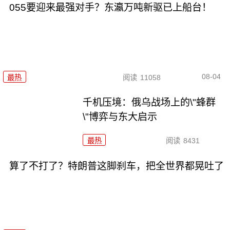
055要迎来最强对手？东瀛万吨新驱已上船台！
08-04
最热
阅读
11058
千机压境：俄乌战场上的\"蜂群
\"博弈与东大启示
最热
阅读
8431
算了不打了？特朗普这脚刹车，把全世界都晃吐了