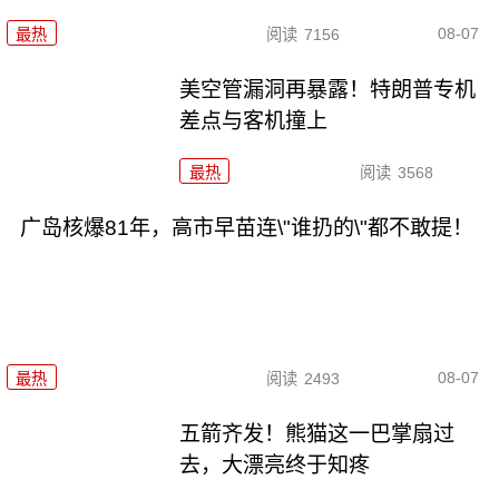
08-07
最热
阅读
7156
美空管漏洞再暴露！特朗普专机
差点与客机撞上
最热
阅读
3568
广岛核爆81年，高市早苗连\"谁扔的\"都不敢提！
08-07
最热
阅读
2493
五箭齐发！熊猫这一巴掌扇过
去，大漂亮终于知疼