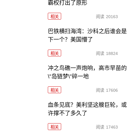
霸权打出了原形
相关
阅读
20163
巴铁横扫海湾：沙科之后谁会是
下一个？美国懵了
相关
阅读
18824
冲之鸟礁一声炮响，高市早苗的
\"岛链梦\"碎一地
相关
阅读
17606
血条见底？美利坚这艘巨轮，或
许撑不了多久了
相关
阅读
17463