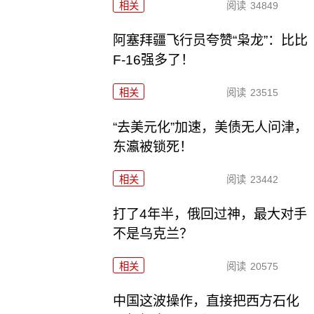
相关
阅读
34849
阿塞拜疆飞行员夸赞“枭龙”：比比
F-16强多了！
相关
阅读
23515
“去美元化”加速，美债无人问津，
东瀛被锁死！
相关
阅读
23442
打了4年半，俄回过神，最大对手
不是乌克兰？
相关
阅读
20575
中国这波操作，直接把西方石化