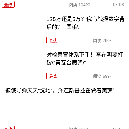
08-06
最热
阅读
10420
125万还是5万？俄乌战损数字背
后的\"三国杀\"
最热
阅读
7904
对检察官体系下手！李在明要打
破\"青瓦台魔咒\"
最热
阅读
5994
被俄导弹天天“洗地”，泽连斯基还在做着美梦！