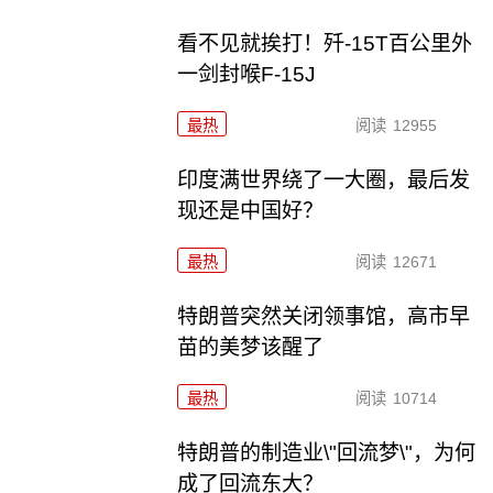
看不见就挨打！歼-15T百公里外
一剑封喉F-15J
最热
阅读
12955
印度满世界绕了一大圈，最后发
现还是中国好？
最热
阅读
12671
特朗普突然关闭领事馆，高市早
苗的美梦该醒了
最热
阅读
10714
特朗普的制造业\"回流梦\"，为何
成了回流东大？