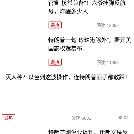
官宣“核常兼备”！六爷挂弹反航
母，炸醒多少人
最热
阅读
12358
特朗普一句“珍珠港除外”，撕开美
国霸权遮羞布
最热
阅读
11365
灭人种？以色列这波操作，连特朗普面子都敢踩！
08-04
最热
阅读
6831
特朗普刚说要谈判，伊朗又是反