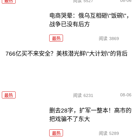
08-06
最热
阅读
5527
电商哭晕：俄乌互相砸\"饭碗\"，
战争已没有后方
最热
阅读
3869
766亿买不来安全？美核潜光鲜\"大计划\"的背后
08-06
最热
阅读
6231
删去28字，扩军一整本！高市的
把戏骗不了东大
最热
阅读
5289