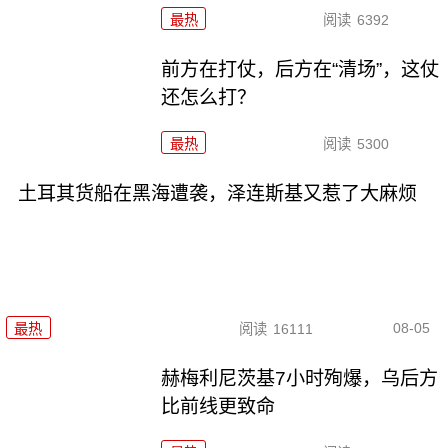
最热
阅读
6392
前方在打仗，后方在“清场”，这仗
还怎么打？
最热
阅读
5300
土耳其货船在黑海遭袭，泽连斯基又惹了大麻烦
08-05
最热
阅读
16111
赫梅利尼茨基7小时殉爆，乌后方
比前线更致命