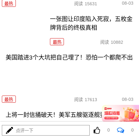
08-03
最热
阅读
15631
一张图让印度陷入死寂，五枚金
牌背后的终极真相
最热
阅读
10882
美国踏进3个大坑把自己埋了！恐怕一个都爬不出
08-03
最热
阅读
17613
上将一封信捅破天！美军五艘驱逐舰要盖三口锅！
0
0
点评一下