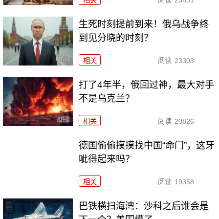
相关
阅读
23831
生死时刻提前到来！俄乌战争终
到见分晓的时刻？
相关
阅读
23303
打了4年半，俄回过神，最大对手
不是乌克兰？
相关
阅读
20826
德国偷偷摸摸找中国“命门”，这牙
呲得起来吗？
相关
阅读
19358
巴铁横扫海湾：沙科之后谁会是