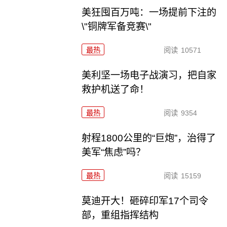
美狂囤百万吨：一场提前下注的
\"铜牌军备竞赛\"
最热
阅读
10571
美利坚一场电子战演习，把自家
救护机送了命！
最热
阅读
9354
射程1800公里的“巨炮”，治得了
美军“焦虑”吗？
最热
阅读
15159
莫迪开大！砸碎印军17个司令
部，重组指挥结构