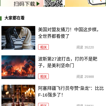
大家都在看
美国对盟友捅刀！中国这步棋，
全世界都看傻了
相关
阅读
35220
波斯第27波打击，打的不是靶
子，是美利坚命门
相关
阅读
25988
阿塞拜疆飞行员夸赞“枭龙”：比比
F-16强多了！