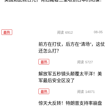
08-05
最热
阅读
6912
前方在打仗，后方在“清场”，这仗
还怎么打？
最热
阅读
5727
解放军五秒镜头颠覆太平洋！美
军最后安全区没了
最热
阅读
14071
惊天大反转！特朗普支持率崩盘