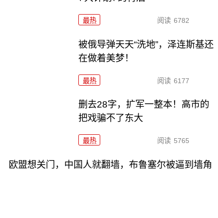
最热
阅读
6782
被俄导弹天天“洗地”，泽连斯基还
在做着美梦！
最热
阅读
6177
删去28字，扩军一整本！高市的
把戏骗不了东大
最热
阅读
5765
欧盟想关门，中国人就翻墙，布鲁塞尔被逼到墙角