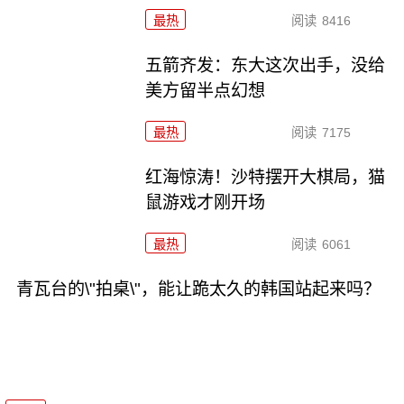
最热
阅读
8416
五箭齐发：东大这次出手，没给
美方留半点幻想
最热
阅读
7175
红海惊涛！沙特摆开大棋局，猫
鼠游戏才刚开场
最热
阅读
6061
青瓦台的\"拍桌\"，能让跪太久的韩国站起来吗？