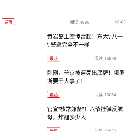
08-05
最热
阅读
4996
黄岩岛上空惊雷起！东大\"八一
\"警巡完全不一样
最热
阅读
15939
刚刚，普京被逼亮出底牌！俄罗
斯要干大事了！
最热
阅读
16084
官宣“核常兼备”！六爷挂弹反航
母，炸醒多少人
最热
阅读
12853