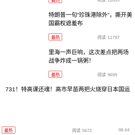
特朗普一句“珍珠港除外”，撕开美
国霸权遮羞布
最热
阅读
11797
里海一声巨响，这次差点把两场
战争炸成一锅粥！
最热
阅读
9699
731！特高课还魂！高市早苗两把火烧穿日本国运
08-04
最热
阅读
5672