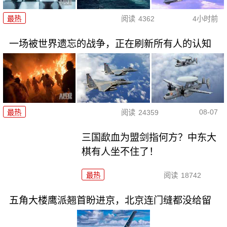
最热
阅读
4362
4小时前
一场被世界遗忘的战争，正在刷新所有人的认知
08-07
最热
阅读
24359
三国歃血为盟剑指何方？中东大
棋有人坐不住了！
最热
阅读
18742
五角大楼鹰派翘首盼进京，北京连门缝都没给留