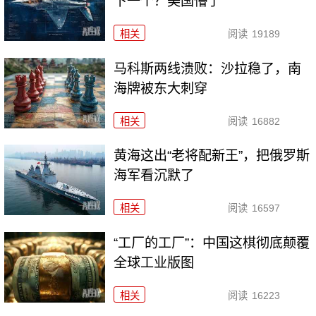
下一个？美国懵了
相关
阅读
19189
马科斯两线溃败：沙拉稳了，南
海牌被东大刺穿
相关
阅读
16882
黄海这出“老将配新王”，把俄罗斯
海军看沉默了
相关
阅读
16597
“工厂的工厂”：中国这棋彻底颠覆
全球工业版图
相关
阅读
16223