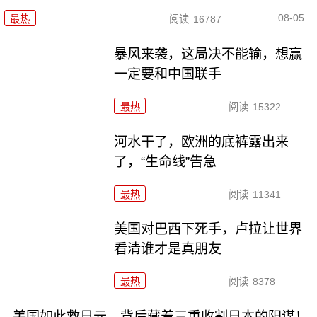
08-05
最热
阅读
16787
暴风来袭，这局决不能输，想赢
一定要和中国联手
最热
阅读
15322
河水干了，欧洲的底裤露出来
了，“生命线”告急
最热
阅读
11341
美国对巴西下死手，卢拉让世界
看清谁才是真朋友
最热
阅读
8378
美国如此救日元，背后藏着三重收割日本的阳谋！