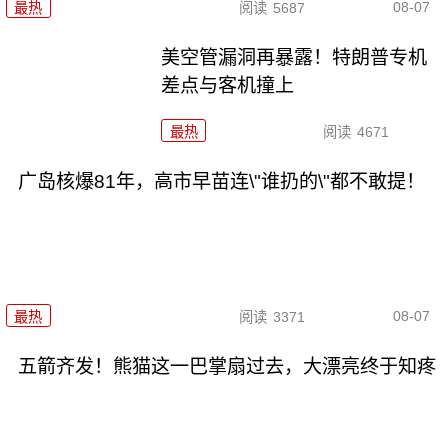
08-07
最热
阅读
5687
美空管漏洞再暴露！特朗普专机
差点与客机撞上
最热
阅读
4671
广岛核爆81年，高市早苗连\"谁扔的\"都不敢提！
08-07
最热
阅读
3371
五箭齐发！熊猫这一巴掌扇过去，大漂亮终于知疼