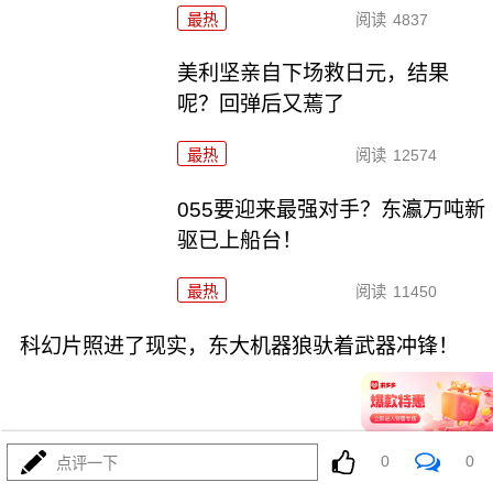
最热
阅读
4837
美利坚亲自下场救日元，结果
呢？回弹后又蔫了
最热
阅读
12574
055要迎来最强对手？东瀛万吨新
驱已上船台！
最热
阅读
11450
科幻片照进了现实，东大机器狼驮着武器冲锋！
0
0
点评一下