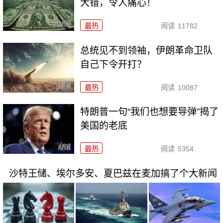
大错，令人痛心！
最热
阅读
11782
总统见不到领袖，伊朗革命卫队
自己下令开打？
最热
阅读
10087
特朗普一句“我们也想要导弹”揭了
美国的老底
最热
阅读
5354
沙特王储、埃尔多安、夏巴兹在麦加搞了个大新闻