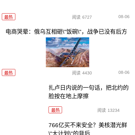
08-06
最热
阅读
6727
电商哭晕：俄乌互相砸\"饭碗\"，战争已没有后方
08-06
最热
阅读
4430
扎卢日内说的一句话，把北约的
脸按在地上摩擦
最热
阅读
13234
766亿买不来安全？美核潜光鲜
\"大计划\"的背后