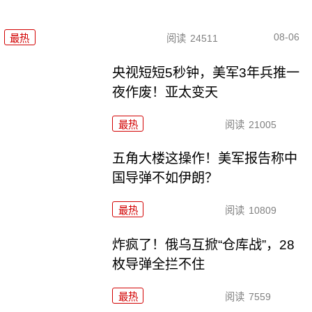
08-06
最热
阅读
24511
央视短短5秒钟，美军3年兵推一
夜作废！亚太变天
最热
阅读
21005
五角大楼这操作！美军报告称中
国导弹不如伊朗？
最热
阅读
10809
炸疯了！俄乌互掀“仓库战”，28
枚导弹全拦不住
最热
阅读
7559