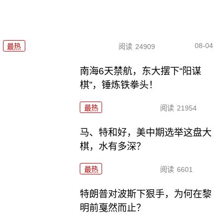
08-04
最热
阅读
24909
南海6天禁航，东大摆下“阳谋
棋”，锤炼铁拳头！
最热
阅读
21954
马、特和好，美中期选举这盘大
棋，水有多深？
最热
阅读
6601
特朗普对波斯下狠手，为何在黎
明前戛然而止？