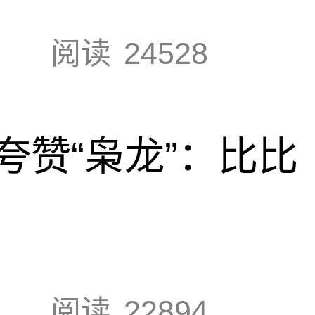
阅读
24528
夸赞“枭龙”：比比
阅读
22894