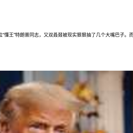
位“懂王”特朗普同志，又双叒叕被现实狠狠抽了几个大嘴巴子。