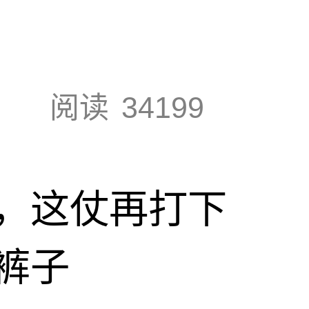
阅读
34199
，这仗再打下
裤子