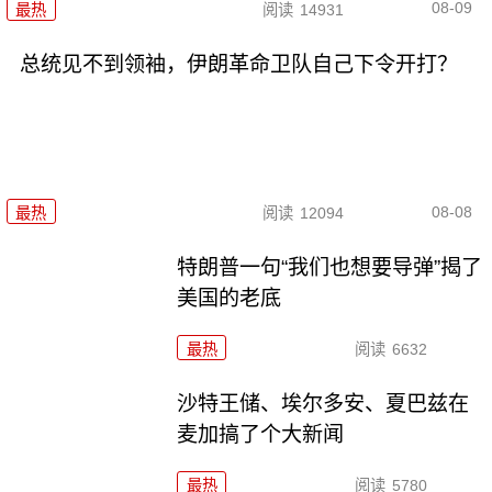
08-09
最热
阅读
14931
总统见不到领袖，伊朗革命卫队自己下令开打？
08-08
最热
阅读
12094
特朗普一句“我们也想要导弹”揭了
美国的老底
最热
阅读
6632
沙特王储、埃尔多安、夏巴兹在
麦加搞了个大新闻
最热
阅读
5780