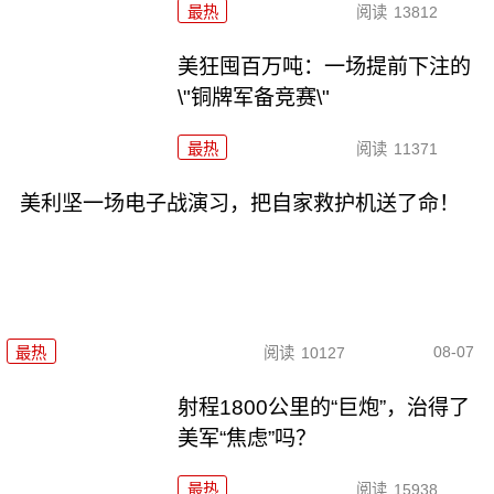
最热
阅读
13812
美狂囤百万吨：一场提前下注的
\"铜牌军备竞赛\"
最热
阅读
11371
美利坚一场电子战演习，把自家救护机送了命！
08-07
最热
阅读
10127
射程1800公里的“巨炮”，治得了
美军“焦虑”吗？
最热
阅读
15938