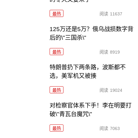
最热
阅读
11637
125万还是5万？俄乌战损数字背
后的\"三国杀\"
最热
阅读
8919
特朗普扔下两条路，波斯都不
选，美军机又被揍
最热
阅读
19024
对检察官体系下手！李在明要打
破\"青瓦台魔咒\"
最热
阅读
7063