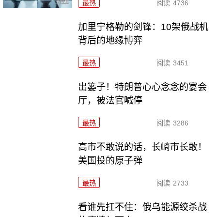
最热
阅读
4736
加里宁格勒的剑锋：10架俄战机
背后的地缘博弈
最热
阅读
3451
出篓子！特朗普心心念念的宴会
厅，被法官喊停
最热
阅读
3286
高市不敢说的话，长崎市长敢！
美国投的原子弹
最热
阅读
2733
看谁先扛不住：俄乌能源绞杀战