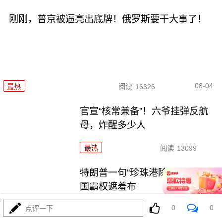
刚刚，普京被逼亮出底牌！俄罗斯要干大事了！
08-04
最热
阅读
16326
官宣“核常兼备”！六爷挂弹反航
母，炸醒多少人
最热
阅读
13099
特朗普一句“珍珠港除外”，撕开美
国霸权遮羞布
0
0
点评一下
最热
阅读
12054