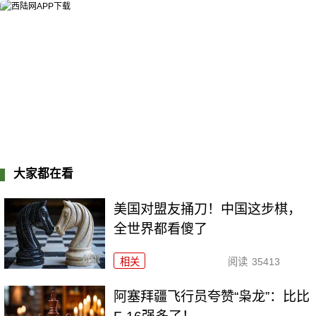
大家都在看
美国对盟友捅刀！中国这步棋，
全世界都看傻了
相关
阅读
35413
阿塞拜疆飞行员夸赞“枭龙”：比比