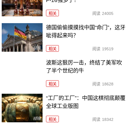
F-16强多了！
相关
阅读
24005
德国偷偷摸摸找中国“命门”，这牙
呲得起来吗？
相关
阅读
19519
波斯这狠厉一击，终结了美军吹
了半个世纪的牛
相关
阅读
18628
“工厂的工厂”：中国这棋彻底颠覆
全球工业版图
相关
阅读
18342