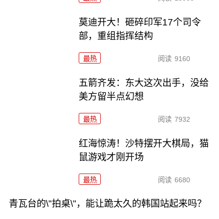
莫迪开大！砸碎印军17个司令
部，重组指挥结构
最热
阅读
9160
五箭齐发：东大这次出手，没给
美方留半点幻想
最热
阅读
7932
红海惊涛！沙特摆开大棋局，猫
鼠游戏才刚开场
最热
阅读
6680
青瓦台的\"拍桌\"，能让跪太久的韩国站起来吗？