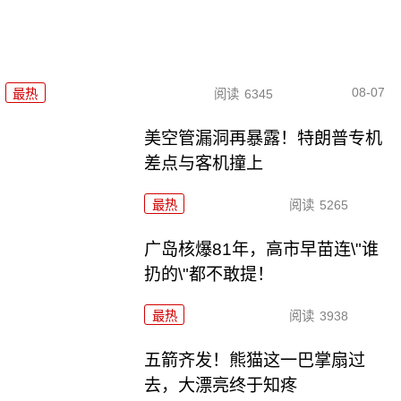
08-07
最热
阅读
6345
美空管漏洞再暴露！特朗普专机
差点与客机撞上
最热
阅读
5265
广岛核爆81年，高市早苗连\"谁
扔的\"都不敢提！
最热
阅读
3938
五箭齐发！熊猫这一巴掌扇过
去，大漂亮终于知疼