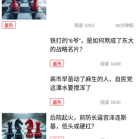
最热
阅读
5262
40分钟前
铁打的“6爷”，是如何熬成了东大
的战略名片？
最热
阅读
6009
高市早苗动了麻生的人，自民党
这潭水要搅浑了
最热
阅读
5530
后院起火，前防长逼宫泽连斯
基，低头或硬扛？