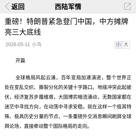
返回
西陆军情
重磅！特朗普紧急登门中国，中方摊牌
亮三大底线
小
大
2026-05-11
小鸟
开篇
全球格局风起云涌，百年变局加速演进，整个世界正
处在变乱交织、撕裂分化的关键十字路口。地缘冲突此起彼
伏，经济复苏步履维艰，大国博弈暗流涌动，无数国家都在
迷茫中寻找方向，在动荡中寻求安稳。就在这样一个极其特
殊、极具历史分量的节点，一条重磅外交消息瞬间刷屏全球
舆论场，直接牵动整个国际格局的走向。