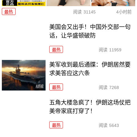
最热
阅读
31145
4小时前
美国会又出手！中国外交部一句
话，让华盛顿破防
最热
阅读
11959
美军收到最后通牒：伊朗居然要
求美答应这六条
最热
阅读
7268
五角大楼急疯了！伊朗这场仗把
美帝家底打穿了！
最热
阅读
5643