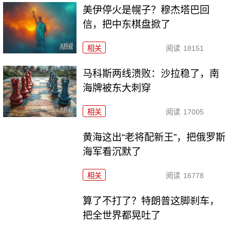
美伊停火是幌子？穆杰塔巴回
信，把中东棋盘掀了
相关
阅读
18151
马科斯两线溃败：沙拉稳了，南
海牌被东大刺穿
相关
阅读
17005
黄海这出“老将配新王”，把俄罗斯
海军看沉默了
相关
阅读
16778
算了不打了？特朗普这脚刹车，
把全世界都晃吐了