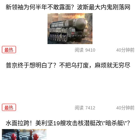
新领袖为何半年不敢露面？波斯最大内鬼刚落网
最热
阅读
9410
40分钟前
普京终于想明白了？不把乌打废，麻烦就无穷尽
最热
阅读
7412
40分钟前
水面拉跨！美利坚19艘攻击核潜艇改\"暗杀艇\"？