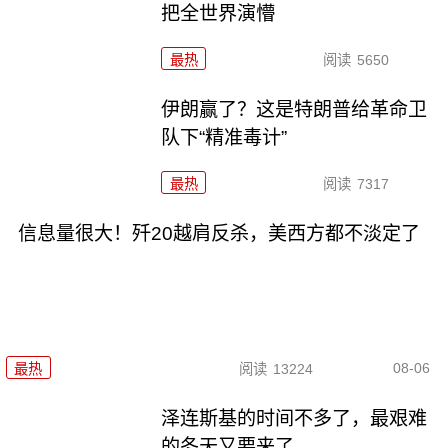
把全世界演懵
最热
阅读
5650
伊朗赢了？这是特朗普给革命卫
队下“精准毒计”
最热
阅读
7317
信息量很大！歼20越肩反杀，美西方都不淡定了
08-06
最热
阅读
13224
泽连斯基的时间不多了，最艰难
的冬天又要来了