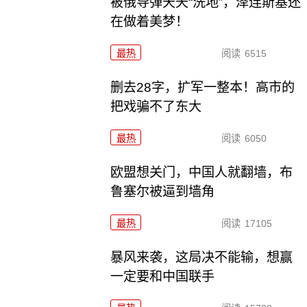
被俄导弹天天“洗地”，泽连斯基还
在做着美梦！
最热
阅读
6515
删去28字，扩军一整本！高市的
把戏骗不了东大
最热
阅读
6050
欧盟想关门，中国人就翻墙，布
鲁塞尔被逼到墙角
最热
阅读
17105
暴风来袭，这局决不能输，想赢
一定要和中国联手