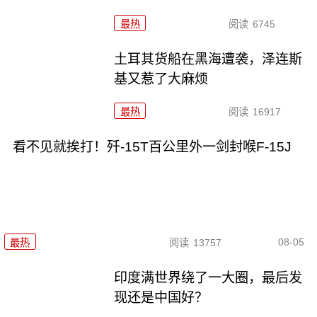
最热
阅读
6745
土耳其货船在黑海遭袭，泽连斯
基又惹了大麻烦
最热
阅读
16917
看不见就挨打！歼-15T百公里外一剑封喉F-15J
08-05
最热
阅读
13757
印度满世界绕了一大圈，最后发
现还是中国好？