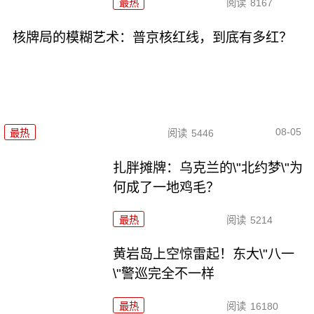
最热
阅读
8167
核牌局的模糊艺术：普京核红线，到底有多红？
08-05
最热
阅读
5446
扎胖摊牌：乌克兰的\"北约梦\"为
何成了一地鸡毛？
最热
阅读
5214
黄岩岛上空惊雷起！东大\"八一
\"警巡完全不一样
最热
阅读
16180