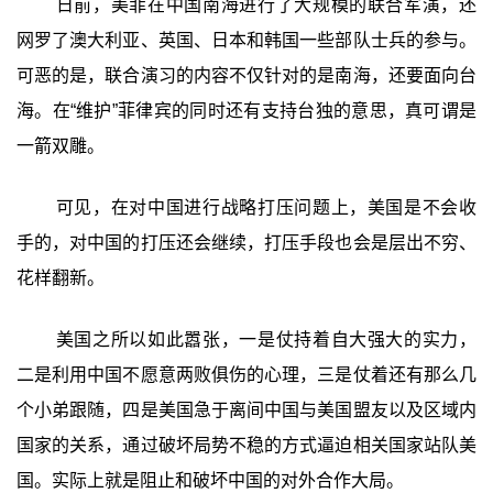
日前，美菲在中国南海进行了大规模的联合军演，还
网罗了澳大利亚、英国、日本和韩国一些部队士兵的参与。
可恶的是，联合演习的内容不仅针对的是南海，还要面向台
海。在“维护”菲律宾的同时还有支持台独的意思，真可谓是
一箭双雕。
可见，在对中国进行战略打压问题上，美国是不会收
手的，对中国的打压还会继续，打压手段也会是层出不穷、
花样翻新。
美国之所以如此嚣张，一是仗持着自大强大的实力，
二是利用中国不愿意两败俱伤的心理，三是仗着还有那么几
个小弟跟随，四是美国急于离间中国与美国盟友以及区域内
国家的关系，通过破坏局势不稳的方式逼迫相关国家站队美
国。实际上就是阻止和破坏中国的对外合作大局。