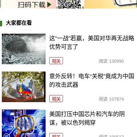
大家都在看
这“一战”若赢，美国对华再无战略
优势可言了
相关
阅读
130990
意外反转！电车“关税”竟成为中国
的攻击武器
相关
阅读
107874
美国打压中国芯片和汽车的阴
谋，被以色列揭穿
相关
阅读
100512