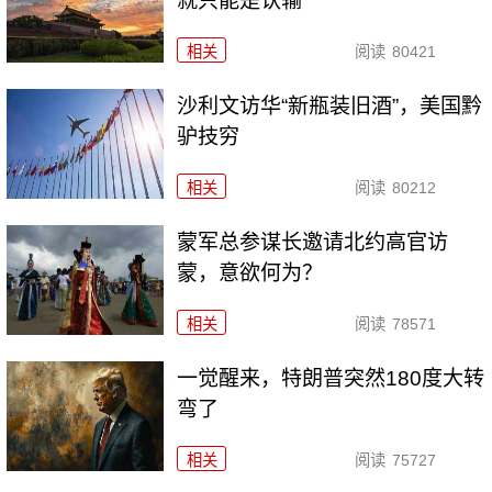
就只能是认输
相关
阅读
80421
沙利文访华“新瓶装旧酒”，美国黔
驴技穷
相关
阅读
80212
​蒙军总参谋长邀请北约高官访
蒙，意欲何为？
相关
阅读
78571
一觉醒来，特朗普突然180度大转
弯了
相关
阅读
75727