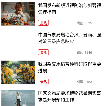
我国发布新版近视防治与斜弱视
诊疗指南
最热
阅读
9535
中国气象局启动台风、暴雨、强
对流三级应急响应
最热
阅读
8146
我国杂交水稻育种科研取得重要
进展
最热
阅读
9183
国家文物局要求博物馆暑期实事
求是开展预约工作