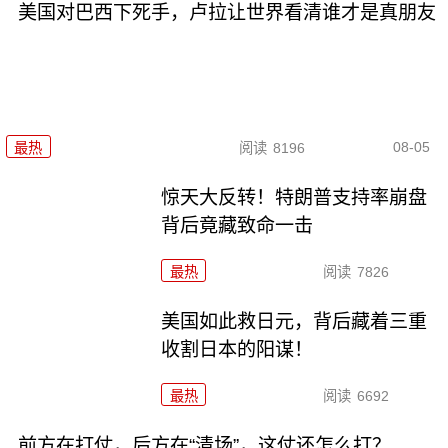
美国对巴西下死手，卢拉让世界看清谁才是真朋友
08-05
最热
阅读
8196
惊天大反转！特朗普支持率崩盘
背后竟藏致命一击
最热
阅读
7826
美国如此救日元，背后藏着三重
收割日本的阳谋！
最热
阅读
6692
前方在打仗，后方在“清场”，这仗还怎么打？