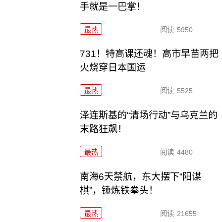
手就是一巴掌！
最热
阅读
5950
731！特高课还魂！高市早苗两把
火烧穿日本国运
最热
阅读
5525
泽连斯基的“清场行动”与乌克兰的
末路狂飙！
最热
阅读
4480
南海6天禁航，东大摆下“阳谋
棋”，锤炼铁拳头！
最热
阅读
21655