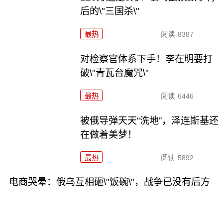
后的\"三国杀\"
最热
阅读
8387
对检察官体系下手！李在明要打
破\"青瓦台魔咒\"
最热
阅读
6446
被俄导弹天天“洗地”，泽连斯基还
在做着美梦！
最热
阅读
5892
电商哭晕：俄乌互相砸\"饭碗\"，战争已没有后方