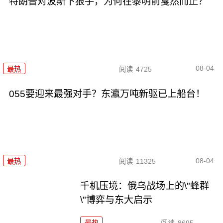
特朗普对波斯下狠手，为何在黎明前戛然而止？
08-04
最热
阅读
4725
055要迎来最强对手？东瀛万吨新驱已上船台！
08-04
最热
阅读
11325
千机压境：俄乌战场上的\"蜂群
\"博弈与东大启示