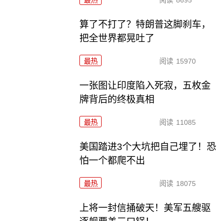
最热
阅读
8695
算了不打了？特朗普这脚刹车，
把全世界都晃吐了
最热
阅读
15970
一张图让印度陷入死寂，五枚金
牌背后的终极真相
最热
阅读
11085
美国踏进3个大坑把自己埋了！恐
怕一个都爬不出
最热
阅读
18075
上将一封信捅破天！美军五艘驱