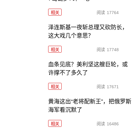
相关
阅读
17764
泽连斯基一夜斩总理又砍防长，
这大戏几个意思？
相关
阅读
17748
血条见底？美利坚这艘巨轮，或
许撑不了多久了
相关
阅读
17671
黄海这出“老将配新王”，把俄罗斯
海军看沉默了
相关
阅读
16486