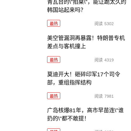
青瓦台的\"拍桌\"，能让跪太久的
韩国站起来吗？
最热
阅读
5302
美空管漏洞再暴露！特朗普专机
差点与客机撞上
最热
阅读
4319
莫迪开大！砸碎印军17个司令
部，重组指挥结构
最热
阅读
7981
广岛核爆81年，高市早苗连\"谁
扔的\"都不敢提！