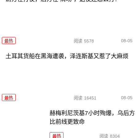
08-05
最热
阅读
5578
土耳其货船在黑海遭袭，泽连斯基又惹了大麻烦
08-05
最热
阅读
16451
赫梅利尼茨基7小时殉爆，乌后方
比前线更致命
最热
阅读
8304