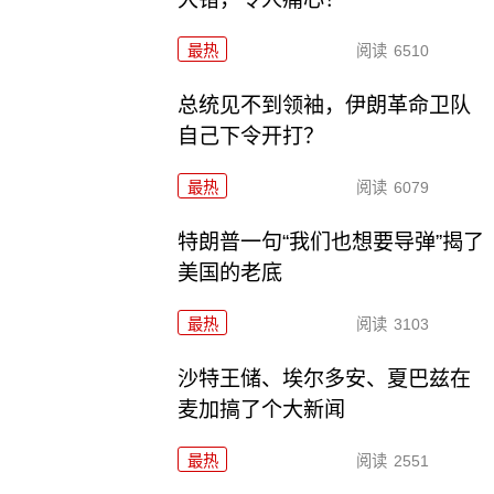
最热
阅读
6510
总统见不到领袖，伊朗革命卫队
自己下令开打？
最热
阅读
6079
特朗普一句“我们也想要导弹”揭了
美国的老底
最热
阅读
3103
沙特王储、埃尔多安、夏巴兹在
麦加搞了个大新闻
最热
阅读
2551