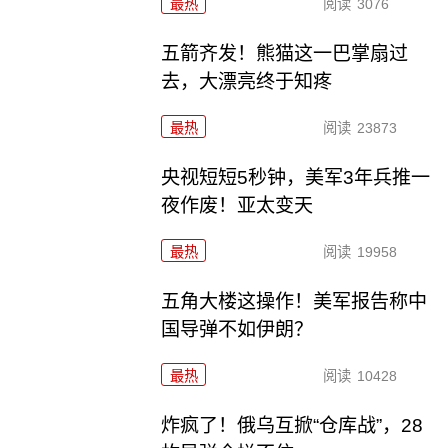
最热
阅读
3076
五箭齐发！熊猫这一巴掌扇过
去，大漂亮终于知疼
最热
阅读
23873
央视短短5秒钟，美军3年兵推一
夜作废！亚太变天
最热
阅读
19958
五角大楼这操作！美军报告称中
国导弹不如伊朗？
最热
阅读
10428
炸疯了！俄乌互掀“仓库战”，28