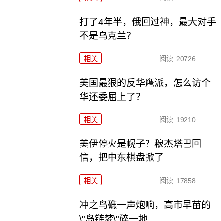
打了4年半，俄回过神，最大对手
不是乌克兰？
相关
阅读
20726
美国最狠的反华鹰派，怎么访个
华还委屈上了？
相关
阅读
19210
美伊停火是幌子？穆杰塔巴回
信，把中东棋盘掀了
相关
阅读
17858
冲之鸟礁一声炮响，高市早苗的
\"岛链梦\"碎一地