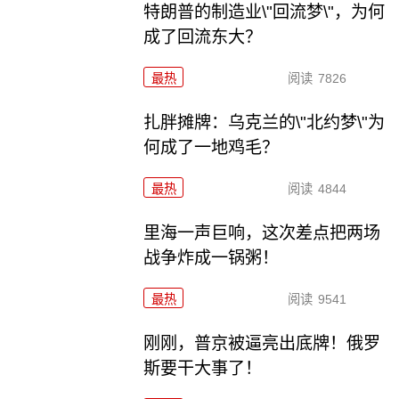
特朗普的制造业\"回流梦\"，为何
成了回流东大？
最热
阅读
7826
扎胖摊牌：乌克兰的\"北约梦\"为
何成了一地鸡毛？
最热
阅读
4844
里海一声巨响，这次差点把两场
战争炸成一锅粥！
最热
阅读
9541
刚刚，普京被逼亮出底牌！俄罗
斯要干大事了！