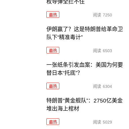
枚导弹全拦不住
最热
阅读
7250
伊朗赢了？这是特朗普给革命卫
队下“精准毒计”
最热
阅读
6503
一张纸条引发血案：美国为何要
替日本“托底”？
最热
阅读
6304
特朗普“黄金舰队”：2750亿美金
堆出海上棺材
最热
阅读
5029