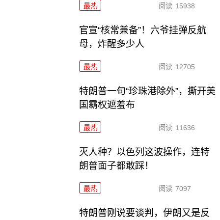
最热
阅读
15938
官宣“核常兼备”！六爷挂弹反航
母，炸醒多少人
最热
阅读
12705
特朗普一句“珍珠港除外”，撕开美
国霸权遮羞布
最热
阅读
11636
灭人种？以色列这波操作，连特
朗普面子都敢踩！
最热
阅读
7097
特朗普刚说要谈判，伊朗又是反