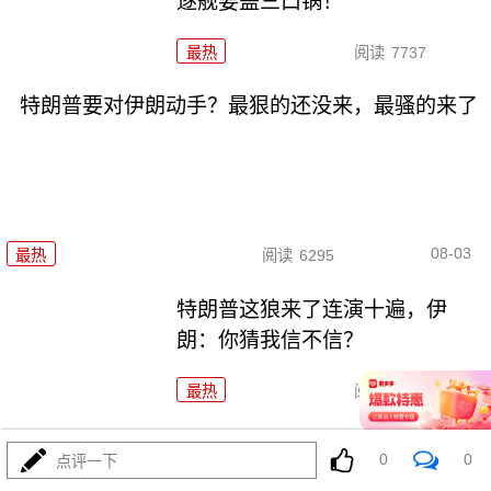
逐舰要盖三口锅！
最热
阅读
7737
特朗普要对伊朗动手？最狠的还没来，最骚的来了
08-03
最热
阅读
6295
特朗普这狼来了连演十遍，伊
朗：你猜我信不信？
最热
阅读
5540
政治自杀！菲律宾防长，你这是
0
0
点评一下
在给菲律宾掘墓！