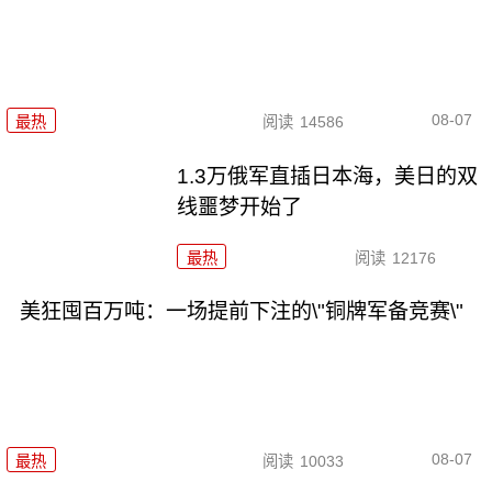
08-07
最热
阅读
14586
1.3万俄军直插日本海，美日的双
线噩梦开始了
最热
阅读
12176
美狂囤百万吨：一场提前下注的\"铜牌军备竞赛\"
08-07
最热
阅读
10033