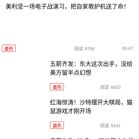
美利坚一场电子战演习，把自家救护机送了命！
08-07
最热
阅读
8798
五箭齐发：东大这次出手，没给
美方留半点幻想
最热
阅读
6653
红海惊涛！沙特摆开大棋局，猫
鼠游戏才刚开场
最热
阅读
5641