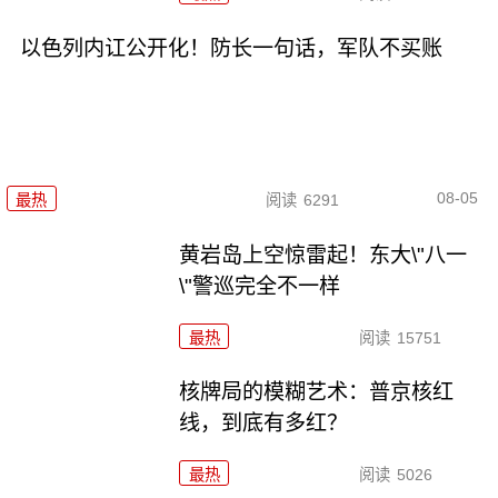
以色列内讧公开化！防长一句话，军队不买账
08-05
最热
阅读
6291
黄岩岛上空惊雷起！东大\"八一
\"警巡完全不一样
最热
阅读
15751
核牌局的模糊艺术：普京核红
线，到底有多红？
最热
阅读
5026