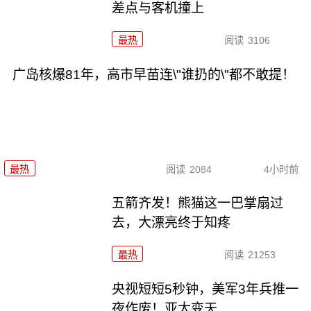
差点与客机撞上
最热
阅读
3106
广岛核爆81年，高市早苗连\"谁扔的\"都不敢提！
最热
阅读
2084
4小时前
五箭齐发！熊猫这一巴掌扇过
去，大漂亮终于知疼
最热
阅读
21253
央视短短5秒钟，美军3年兵推一
夜作废！亚太变天