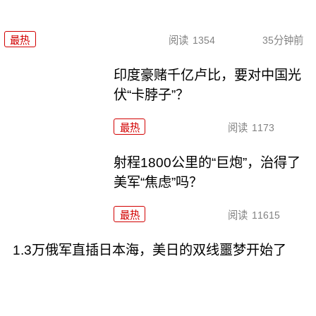
最热
阅读
1354
35分钟前
印度豪赌千亿卢比，要对中国光
伏“卡脖子”？
最热
阅读
1173
射程1800公里的“巨炮”，治得了
美军“焦虑”吗？
最热
阅读
11615
1.3万俄军直插日本海，美日的双线噩梦开始了