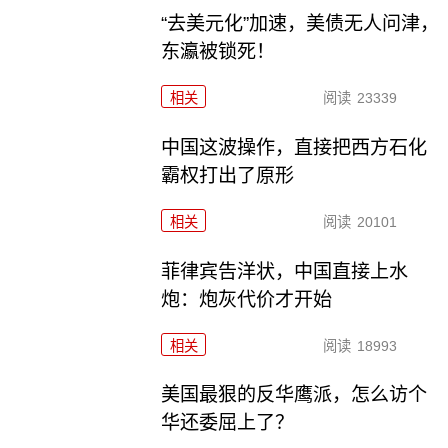
“去美元化”加速，美债无人问津，
东瀛被锁死！
相关
阅读
23339
中国这波操作，直接把西方石化
霸权打出了原形
相关
阅读
20101
菲律宾告洋状，中国直接上水
炮：炮灰代价才开始
相关
阅读
18993
美国最狠的反华鹰派，怎么访个
华还委屈上了？