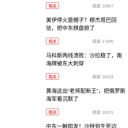
相关
阅读
18957
美伊停火是幌子？穆杰塔巴回
信，把中东棋盘掀了
相关
阅读
17495
马科斯两线溃败：沙拉稳了，南
海牌被东大刺穿
相关
阅读
16533
黄海这出“老将配新王”，把俄罗斯
海军看沉默了
相关
阅读
16221
中东一触即发！沙特到生死边