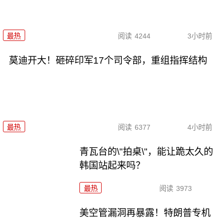
最热
阅读
4244
3小时前
莫迪开大！砸碎印军17个司令部，重组指挥结构
最热
阅读
6377
4小时前
青瓦台的\"拍桌\"，能让跪太久的
韩国站起来吗？
最热
阅读
3973
美空管漏洞再暴露！特朗普专机