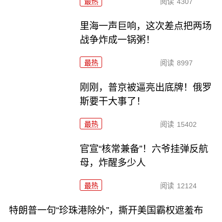
最热
阅读
4307
里海一声巨响，这次差点把两场
战争炸成一锅粥！
最热
阅读
8997
刚刚，普京被逼亮出底牌！俄罗
斯要干大事了！
最热
阅读
15402
官宣“核常兼备”！六爷挂弹反航
母，炸醒多少人
最热
阅读
12124
特朗普一句“珍珠港除外”，撕开美国霸权遮羞布