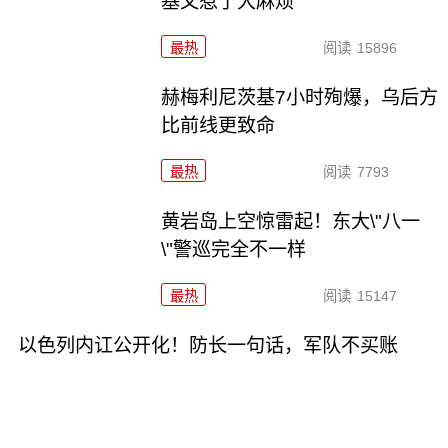
基又惹了大麻烦
最热
阅读
15896
赫梅利尼茨基7小时殉爆，乌后方
比前线更致命
最热
阅读
7793
黄岩岛上空惊雷起！东大\"八一
\"警巡完全不一样
最热
阅读
15147
以色列内讧公开化！防长一句话，军队不买账