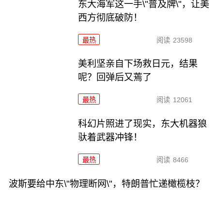
东大海军这一手\"普及牌\"，让美
西方彻底破防！
最热
阅读
23598
美利坚亲自下场救日元，结果
呢？回弹后又蔫了
最热
阅读
12061
科幻片照进了现实，东大机器狼
驮着武器冲锋！
最热
阅读
8466
波斯要给中东\"物理断网\"，特朗普忙递橄榄枝？