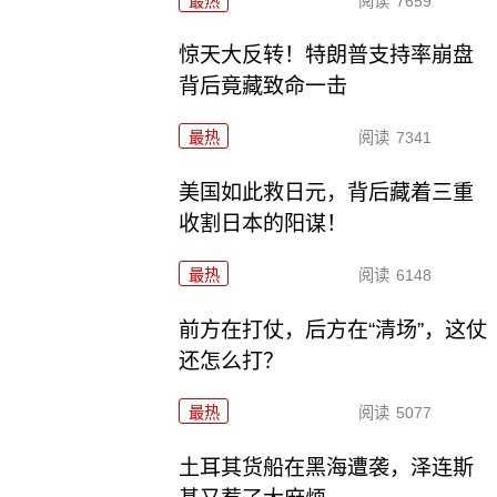
最热
阅读
7659
惊天大反转！特朗普支持率崩盘
背后竟藏致命一击
最热
阅读
7341
美国如此救日元，背后藏着三重
收割日本的阳谋！
最热
阅读
6148
前方在打仗，后方在“清场”，这仗
还怎么打？
最热
阅读
5077
土耳其货船在黑海遭袭，泽连斯