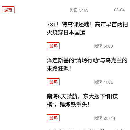
08-04
最热
阅读
5469
731！特高课还魂！高市早苗两把
火烧穿日本国运
最热
阅读
5063
泽连斯基的“清场行动”与乌克兰的
末路狂飙！
最热
阅读
4061
南海6天禁航，东大摆下“阳谋
棋”，锤炼铁拳头！
最热
阅读
20744