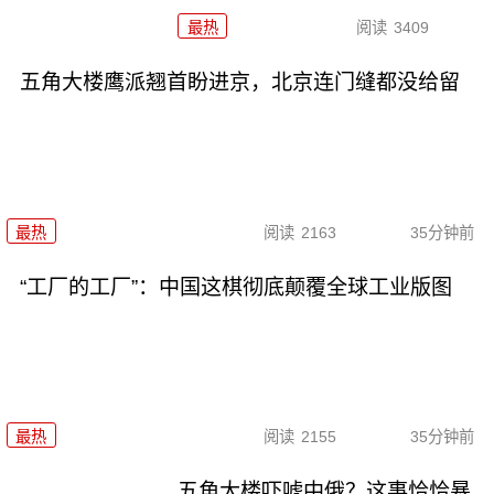
最热
阅读
3409
五角大楼鹰派翘首盼进京，北京连门缝都没给留
最热
阅读
2163
35分钟前
“工厂的工厂”：中国这棋彻底颠覆全球工业版图
最热
阅读
2155
35分钟前
五角大楼吓唬中俄？这事恰恰暴