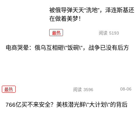
被俄导弹天天“洗地”，泽连斯基还
在做着美梦！
最热
阅读
5193
电商哭晕：俄乌互相砸\"饭碗\"，战争已没有后方
08-06
最热
阅读
3596
766亿买不来安全？美核潜光鲜\"大计划\"的背后