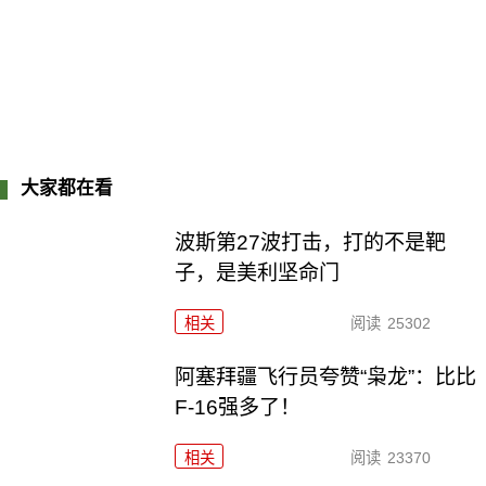
大家都在看
波斯第27波打击，打的不是靶
子，是美利坚命门
相关
阅读
25302
阿塞拜疆飞行员夸赞“枭龙”：比比
F-16强多了！
相关
阅读
23370