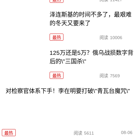
泽连斯基的时间不多了，最艰难
的冬天又要来了
最热
阅读
10006
125万还是5万？俄乌战损数字背
后的\"三国杀\"
最热
阅读
7569
对检察官体系下手！李在明要打破\"青瓦台魔咒\"
08-06
最热
阅读
5611