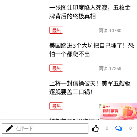
一张图让印度陷入死寂，五枚金
牌背后的终极真相
最热
阅读
10760
美国踏进3个大坑把自己埋了！恐
怕一个都爬不出
最热
阅读
17259
上将一封信捅破天！美军五艘驱
逐舰要盖三口锅！
最热
阅读
7355
特朗普要对伊朗动手？最狠的还
0
0
点评一下
没来，最骚的来了