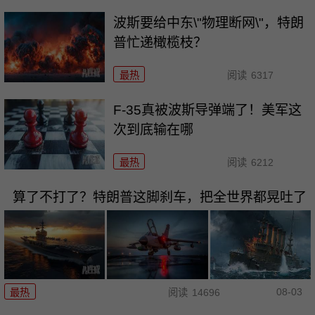
波斯要给中东\"物理断网\"，特朗
普忙递橄榄枝？
最热
阅读
6317
F-35真被波斯导弹端了！美军这
次到底输在哪
最热
阅读
6212
算了不打了？特朗普这脚刹车，把全世界都晃吐了
08-03
最热
阅读
14696