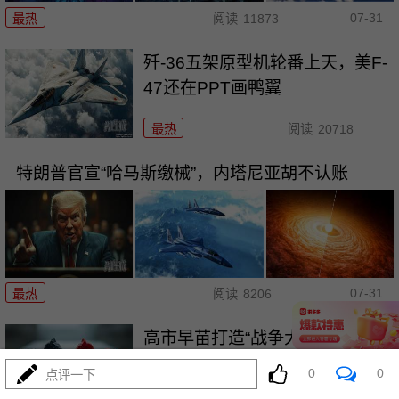
07-31
最热
阅读
11873
歼-36五架原型机轮番上天，美F-
47还在PPT画鸭翼
最热
阅读
20718
特朗普官宣“哈马斯缴械”，内塔尼亚胡不认账
07-31
最热
阅读
8206
高市早苗打造“战争大脑”，军国主
义已进入实操
0
0
点评一下