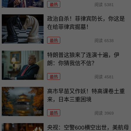
最热
阅读
5381
政治自杀！菲律宾防长，你这是
在给菲律宾掘墓！
最热
阅读
6538
特朗普这狼来了连演十遍，伊
朗：你猜我信不信？
最热
阅读
4581
高市早苗又作妖！特高课卷土重
来，日本三重困境
最热
阅读
3969
央视：空警600横空出世，美航母