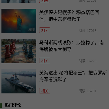
相关
阅读
17206
美伊停火是幌子？穆杰塔巴回
信，把中东棋盘掀了
相关
阅读
17018
马科斯两线溃败：沙拉稳了，南
海牌被东大刺穿
相关
阅读
16229
黄海这出“老将配新王”，把俄罗斯
海军看沉默了
相关
阅读
15791
热门评论