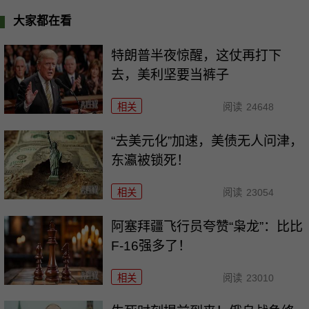
大家都在看
特朗普半夜惊醒，这仗再打下
去，美利坚要当裤子
相关
阅读
24648
“去美元化”加速，美债无人问津，
东瀛被锁死！
相关
阅读
23054
阿塞拜疆飞行员夸赞“枭龙”：比比
F-16强多了！
相关
阅读
23010