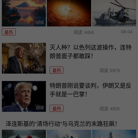
08-04
最热
阅读
4456
灭人种？以色列这波操作，连特
朗普面子都敢踩！
最热
阅读
5979
特朗普刚说要谈判，伊朗又是反
手就是一巴掌！
最热
阅读
4825
泽连斯基的“清场行动”与乌克兰的末路狂飙！