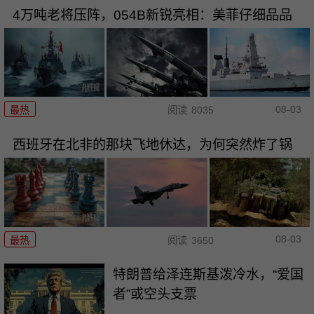
4万吨老将压阵，054B新锐亮相：美菲仔细品品
08-03
最热
阅读
8035
西班牙在北非的那块飞地休达，为何突然炸了锅
08-03
最热
阅读
3650
特朗普给泽连斯基泼冷水，“爱国
者”或空头支票