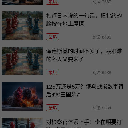
最热
阅读
7667
扎卢日内说的一句话，把北约的
脸按在地上摩擦
最热
阅读
8486
泽连斯基的时间不多了，最艰难
的冬天又要来了
最热
阅读
6938
125万还是5万？俄乌战损数字背
后的\"三国杀\"
最热
阅读
5634
对检察官体系下手！李在明要打