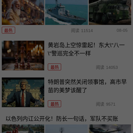
08-05
最热
阅读
11514
黄岩岛上空惊雷起！东大\"八一
\"警巡完全不一样
最热
阅读
14053
特朗普突然关闭领事馆，高市早
苗的美梦该醒了
最热
阅读
9571
以色列内讧公开化！防长一句话，军队不买账