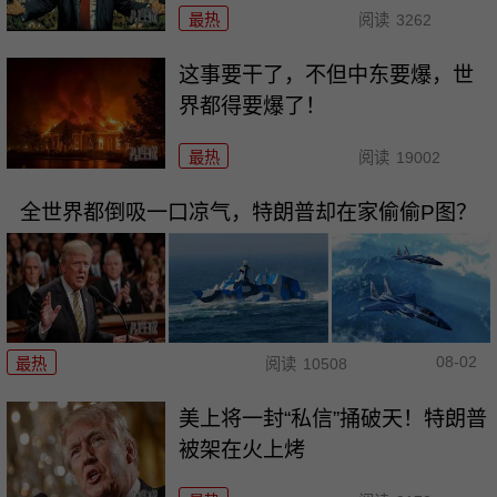
最热
阅读
3262
这事要干了，不但中东要爆，世
界都得要爆了！
最热
阅读
19002
全世界都倒吸一口凉气，特朗普却在家偷偷P图？
08-02
最热
阅读
10508
美上将一封“私信”捅破天！特朗普
被架在火上烤