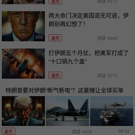
最热
阅读
9172
两大命门决定美国退无可退，伊
朗别再幻想了！
最热
阅读
6845
打伊朗五个月仗，把美军打成了
“十口锅九个盖”
最热
阅读
5273
特朗普要对伊朗“断气断电”？这豪赌让全球买单
08-02
最热
阅读
4424