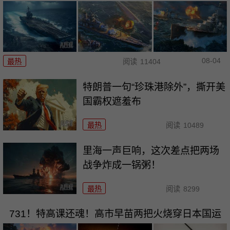
08-04
最热
阅读
11404
特朗普一句“珍珠港除外”，撕开美
国霸权遮羞布
最热
阅读
10489
里海一声巨响，这次差点把两场
战争炸成一锅粥！
最热
阅读
8299
731！特高课还魂！高市早苗两把火烧穿日本国运