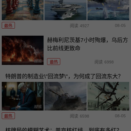
08-05
最热
阅读
4927
赫梅利尼茨基7小时殉爆，乌后方
比前线更致命
最热
阅读
6998
特朗普的制造业\"回流梦\"，为何成了回流东大？
08-05
最热
阅读
6598
核牌局的模糊艺术：普京核红线，到底有多红？