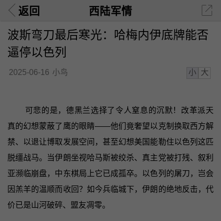
返回
西陆军情
波斯弯刀最后寒光：哈梅内伊底牌能否
逼停以色列
小
大
2025-06-16
小鸟
可悲的是，德黑兰选择了令人窒息的沉默！改革派天
真的幻想蒙蔽了鹰的眼睛——他们竟奢望以克制换取西方解
禁、以退让博取发展空间，甚至幻想美国能勒住以色列这匹
脱缰战马。当伊朗坐视哈马斯被绞杀、真主党被打残、叙利
亚濒临崩盘，中东棋局上它已成孤卒。以色列的屠刀，岂会
因羔羊的温顺而收回？如今兵临城下，伊朗的绝地反击，代
价已是山河破碎、盟友凋零。