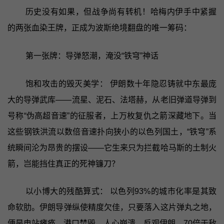
历史没有如果，但战争尚有转机！哈梅内伊手中紧握
的两张血染王牌，正成为波斯绝境翻盘的唯一筹码：
第一张牌：导弹怒潮，淹没“铁穹”神话
饱和攻击的毁灭美学： 伊朗数十年隐忍铸就中东最庞
大的导弹武库——流星、泥石、法塔赫，从老旧弹道导弹到
号称“伪高超音速”的征服者，上万枚复仇之箭深藏地下。当
这些钢铁洪流以数倍音速扑向狭小的以色列国土，“铁穹”系
统瞬间沦为昂贵的摆设——它生来只为拦截哈马斯的土制火
箭，岂能挡住真正的死神镰刀？
以小博大的残酷算式： 以色列93%的城市化率是其致
命软肋。伊朗导弹纵使精度欠佳，只要落入这片弹丸之地，
便是电站瘫痪、港口焚毁、人心崩溃。反观伊朗，70倍于敌