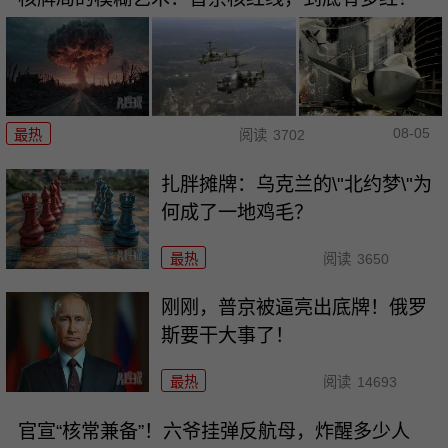
08-05
最热
阅读
3702
扎胖摊牌：乌克兰的\"北约梦\"为
何成了一地鸡毛？
最热
阅读
3650
刚刚，普京被逼亮出底牌！俄罗
斯要干大事了！
最热
阅读
14693
官宣“核常兼备”！六爷挂弹反航母，炸醒多少人