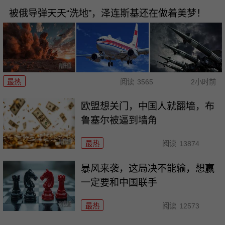
被俄导弹天天“洗地”，泽连斯基还在做着美梦！
最热
阅读
3565
2小时前
欧盟想关门，中国人就翻墙，布
鲁塞尔被逼到墙角
最热
阅读
13874
暴风来袭，这局决不能输，想赢
一定要和中国联手
最热
阅读
12573