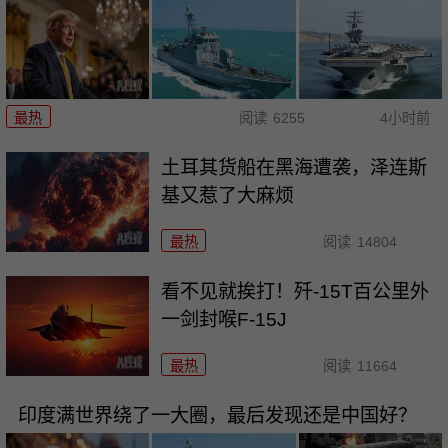
最热
阅读
6255
4小时前
土耳其货船在黑海遭袭，泽连斯
基又惹了大麻烦
最热
阅读
14804
看不见就挨打！歼-15T百公里外
一剑封喉F-15J
最热
阅读
11664
印度满世界绕了一大圈，最后发现还是中国好？