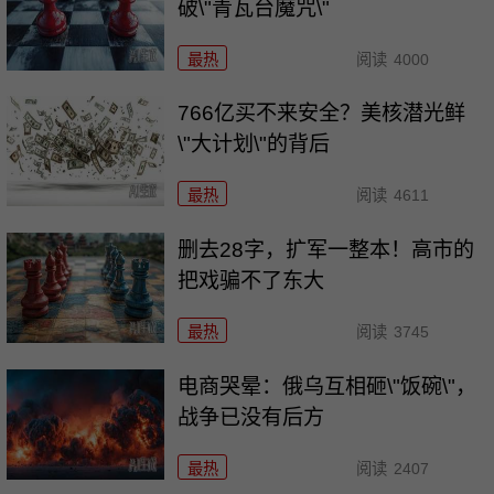
破\"青瓦台魔咒\"
最热
阅读
4000
766亿买不来安全？美核潜光鲜
\"大计划\"的背后
最热
阅读
4611
删去28字，扩军一整本！高市的
把戏骗不了东大
最热
阅读
3745
电商哭晕：俄乌互相砸\"饭碗\"，
战争已没有后方
最热
阅读
2407