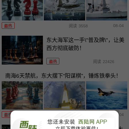
08-04
最热
阅读
3558
东大海军这一手\"普及牌\"，让美
西方彻底破防！
最热
阅读
22426
南海6天禁航，东大摆下“阳谋棋”，锤炼铁拳头！
08-04
最热
阅读
19572