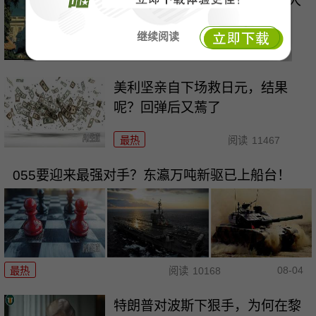
马、特和好，美中期选举这盘大
棋，水有多深？
继续阅读
最热
阅读
5537
美利坚亲自下场救日元，结果
呢？回弹后又蔫了
最热
阅读
11467
055要迎来最强对手？东瀛万吨新驱已上船台！
08-04
最热
阅读
10168
特朗普对波斯下狠手，为何在黎