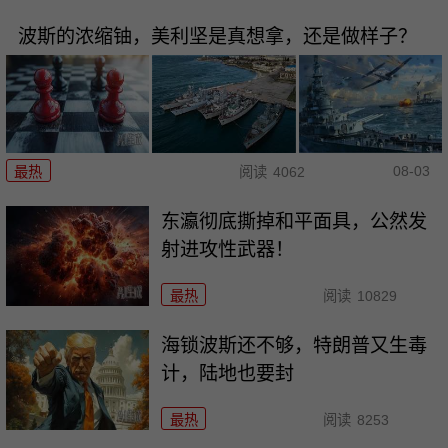
波斯的浓缩铀，美利坚是真想拿，还是做样子？
08-03
最热
阅读
4062
东瀛彻底撕掉和平面具，公然发
射进攻性武器！
最热
阅读
10829
海锁波斯还不够，特朗普又生毒
计，陆地也要封
最热
阅读
8253