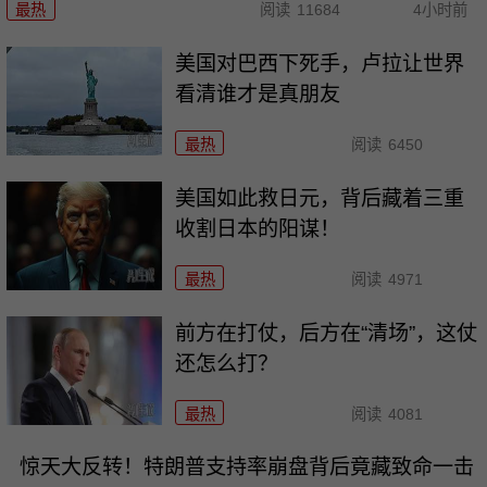
最热
阅读
11684
4小时前
美国对巴西下死手，卢拉让世界
看清谁才是真朋友
最热
阅读
6450
美国如此救日元，背后藏着三重
收割日本的阳谋！
最热
阅读
4971
前方在打仗，后方在“清场”，这仗
还怎么打？
最热
阅读
4081
惊天大反转！特朗普支持率崩盘背后竟藏致命一击