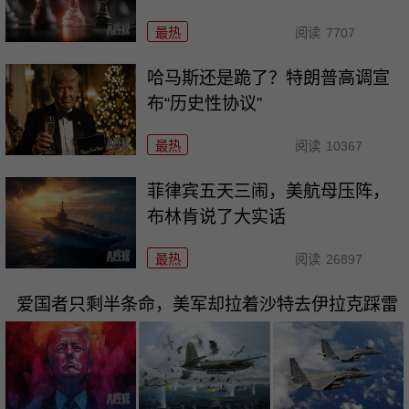
最热
阅读
7707
哈马斯还是跪了？特朗普高调宣
布“历史性协议”
最热
阅读
10367
菲律宾五天三闹，美航母压阵，
布林肯说了大实话
最热
阅读
26897
爱国者只剩半条命，美军却拉着沙特去伊拉克踩雷