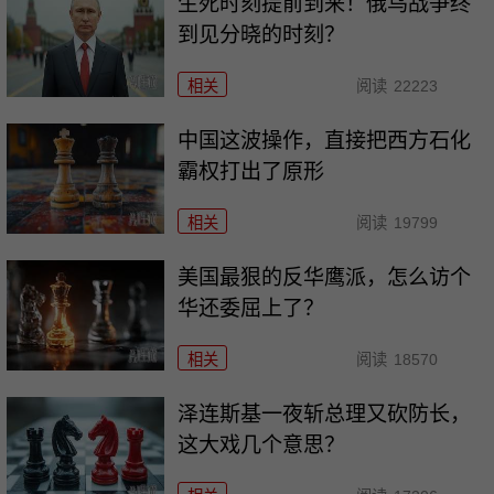
生死时刻提前到来！俄乌战争终
到见分晓的时刻？
相关
阅读
22223
中国这波操作，直接把西方石化
霸权打出了原形
相关
阅读
19799
美国最狠的反华鹰派，怎么访个
华还委屈上了？
相关
阅读
18570
泽连斯基一夜斩总理又砍防长，
这大戏几个意思？