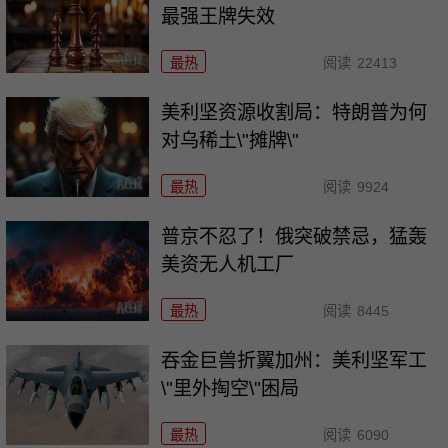
最强王牌失效
最热
阅读
22413
美利坚资源收割局：特朗普为何
对乌稀土\"摊牌\"
最热
阅读
9924
普京不忍了！俄突破禁忌，猛轰
美资无人机工厂
最热
阅读
8445
吞金巨兽折翼加州：美利坚军工
\"里外掏空\"困局
最热
阅读
6090