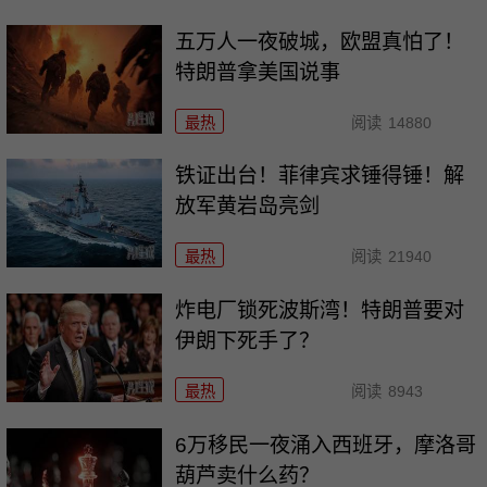
五万人一夜破城，欧盟真怕了！
特朗普拿美国说事
最热
阅读
14880
铁证出台！菲律宾求锤得锤！解
放军黄岩岛亮剑
最热
阅读
21940
炸电厂锁死波斯湾！特朗普要对
伊朗下死手了？
最热
阅读
8943
6万移民一夜涌入西班牙，摩洛哥
葫芦卖什么药？