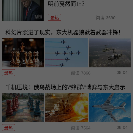
明前戛然而止？
最热
阅读
3690
科幻片照进了现实，东大机器狼驮着武器冲锋！
08-04
最热
阅读
7866
千机压境：俄乌战场上的\"蜂群\"博弈与东大启示
08-04
最热
阅读
7564