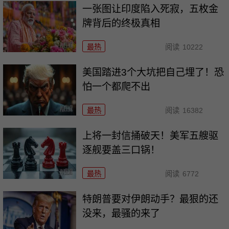
一张图让印度陷入死寂，五枚金
牌背后的终极真相
最热
阅读
10222
美国踏进3个大坑把自己埋了！恐
怕一个都爬不出
最热
阅读
16382
上将一封信捅破天！美军五艘驱
逐舰要盖三口锅！
最热
阅读
6772
特朗普要对伊朗动手？最狠的还
没来，最骚的来了