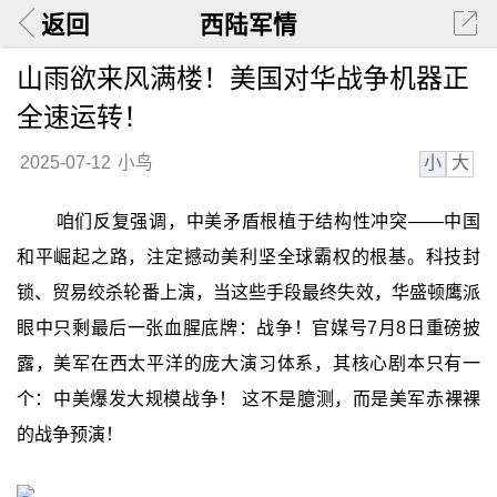
返回
西陆军情
山雨欲来风满楼！美国对华战争机器正
全速运转！
小
大
2025-07-12
小鸟
咱们反复强调，中美矛盾根植于结构性冲突——中国
和平崛起之路，注定撼动美利坚全球霸权的根基。科技封
锁、贸易绞杀轮番上演，当这些手段最终失效，华盛顿鹰派
眼中只剩最后一张血腥底牌：战争！官媒号7月8日重磅披
露，美军在西太平洋的庞大演习体系，其核心剧本只有一
个：中美爆发大规模战争！ 这不是臆测，而是美军赤裸裸
的战争预演！