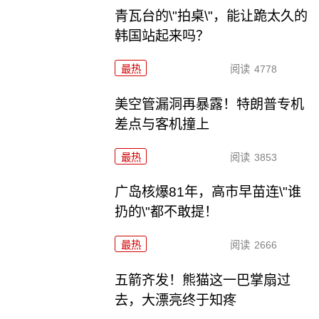
青瓦台的\"拍桌\"，能让跪太久的
韩国站起来吗？
最热
阅读
4778
美空管漏洞再暴露！特朗普专机
差点与客机撞上
最热
阅读
3853
广岛核爆81年，高市早苗连\"谁
扔的\"都不敢提！
最热
阅读
2666
五箭齐发！熊猫这一巴掌扇过
去，大漂亮终于知疼