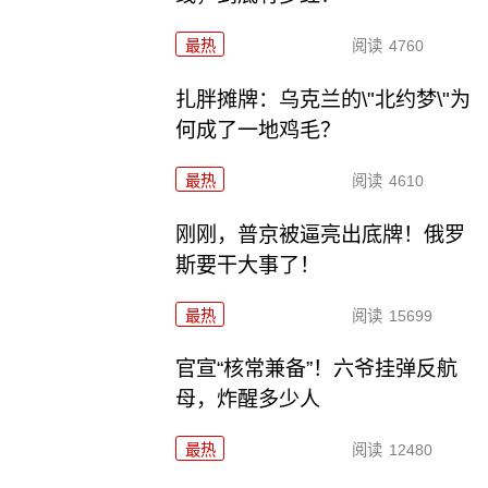
最热
阅读
4760
扎胖摊牌：乌克兰的\"北约梦\"为
何成了一地鸡毛？
最热
阅读
4610
刚刚，普京被逼亮出底牌！俄罗
斯要干大事了！
最热
阅读
15699
官宣“核常兼备”！六爷挂弹反航
母，炸醒多少人
最热
阅读
12480