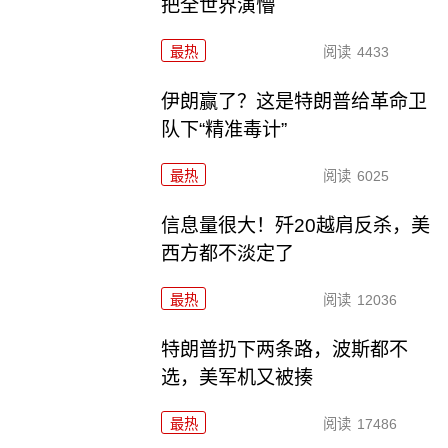
把全世界演懵
最热
阅读
4433
伊朗赢了？这是特朗普给革命卫
队下“精准毒计”
最热
阅读
6025
信息量很大！歼20越肩反杀，美
西方都不淡定了
最热
阅读
12036
特朗普扔下两条路，波斯都不
选，美军机又被揍
最热
阅读
17486