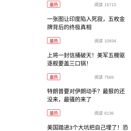
最热
阅读
15713
一张图让印度陷入死寂，五枚金
牌背后的终极真相
最热
阅读
10934
上将一封信捅破天！美军五艘驱
逐舰要盖三口锅！
最热
阅读
7566
特朗普要对伊朗动手？最狠的还
没来，最骚的来了
最热
阅读
6136
美国踏进3个大坑把自己埋了！恐