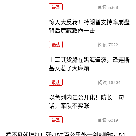
最热
阅读
5368
惊天大反转！特朗普支持率崩盘
背后竟藏致命一击
最热
阅读
7622
土耳其货船在黑海遭袭，泽连斯
基又惹了大麻烦
最热
阅读
16204
以色列内讧公开化！防长一句
话，军队不买账
最热
阅读
6019
看不见就挨打！歼-15T百公里外一剑封喉F-15J