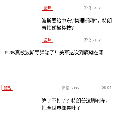
最热
阅读
8492
波斯要给中东\"物理断网\"，特朗
普忙递橄榄枝？
最热
阅读
7162
F-35真被波斯导弹端了！美军这次到底输在哪
08-04
最热
阅读
6985
算了不打了？特朗普这脚刹车，
把全世界都晃吐了