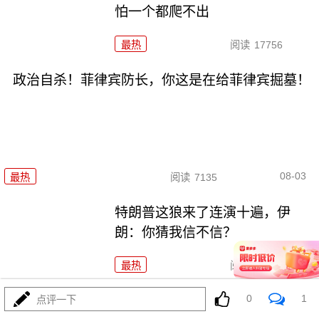
怕一个都爬不出
最热
阅读
17756
政治自杀！菲律宾防长，你这是在给菲律宾掘墓！
08-03
最热
阅读
7135
特朗普这狼来了连演十遍，伊
朗：你猜我信不信？
最热
阅读
5379
0
1
高市早苗又作妖！特高课卷土重
点评一下