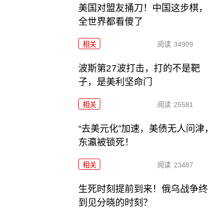
美国对盟友捅刀！中国这步棋，
全世界都看傻了
相关
阅读
34909
波斯第27波打击，打的不是靶
子，是美利坚命门
相关
阅读
25581
“去美元化”加速，美债无人问津，
东瀛被锁死！
相关
阅读
23487
生死时刻提前到来！俄乌战争终
到见分晓的时刻？