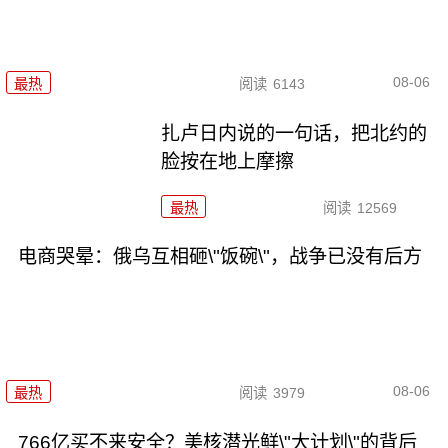
08-06
最热
阅读
6143
扎卢日内说的一句话，把北约的
脸按在地上摩擦
最热
阅读
12569
电商哭晕：俄乌互相砸\"饭碗\"，战争已没有后方
08-06
最热
阅读
3979
766亿买不来安全？美核潜光鲜\"大计划\"的背后