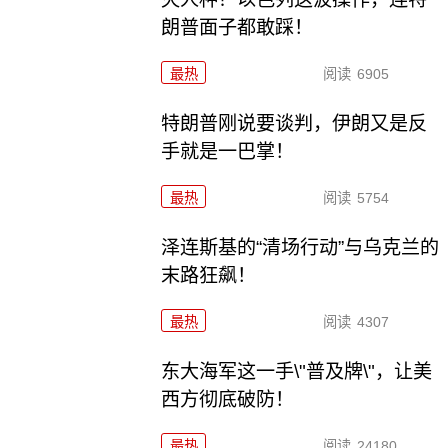
朗普面子都敢踩！
最热
阅读
6905
特朗普刚说要谈判，伊朗又是反
手就是一巴掌！
最热
阅读
5754
泽连斯基的“清场行动”与乌克兰的
末路狂飙！
最热
阅读
4307
东大海军这一手\"普及牌\"，让美
西方彻底破防！
最热
阅读
24180