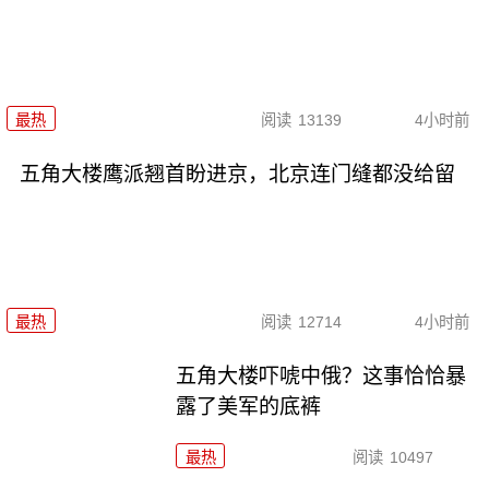
最热
阅读
13139
4小时前
五角大楼鹰派翘首盼进京，北京连门缝都没给留
最热
阅读
12714
4小时前
五角大楼吓唬中俄？这事恰恰暴
露了美军的底裤
最热
阅读
10497