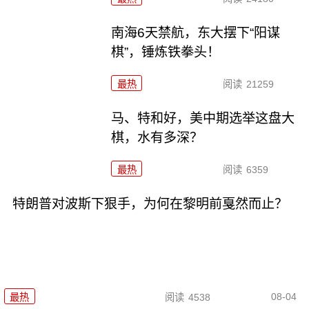
南海6天禁航，东大摆下“阳谋
棋”，锤炼铁拳头！
最热
阅读
21259
马、特和好，美中期选举这盘大
棋，水有多深？
最热
阅读
6359
特朗普对波斯下狠手，为何在黎明前戛然而止？
08-04
最热
阅读
4538