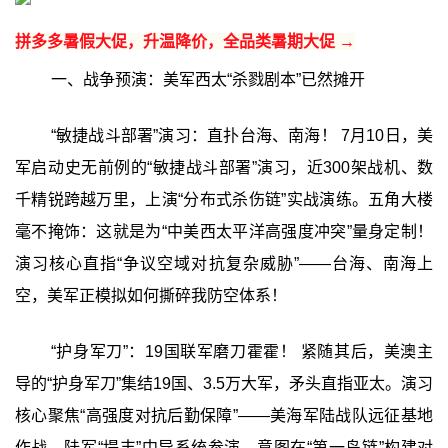
拼多多暑假大促，升温降价，全品类暑期大促 →
一、战争预演：美军西太“杀戮剧本”已然摊开
“敏捷战斗部署”演习：直扑台海、南海！ 7月10日，美
军启动史无前例的“敏捷战斗部署”演习，近300架战机、数
千精锐跨越万里，上演“分布式杀伤链”实战演练。五角大楼
毫不掩饰：这就是为“中美西太平洋高强度冲突”量身定制！
演习核心直指“争议空域对抗复杂威胁”——台海、南海上
空，美军正模拟如何撕碎我防空体系！
“护身军刀”：19国联军磨刀霍霍！ 紧随其后，美澳主
导的“护身军刀”集结19国、3.5万大军，矛头直指亚太。演习
核心聚焦“高强度对抗后勤保障”——美海军陆战队远征基地
作战、陆军“堤丰”中导系统参演，意图在“第一岛链”构建对