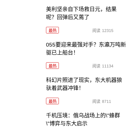
美利坚亲自下场救日元，结果
呢？回弹后又蔫了
最热
阅读
12315
055要迎来最强对手？东瀛万吨新
驱已上船台！
最热
阅读
11134
科幻片照进了现实，东大机器狼
驮着武器冲锋！
最热
阅读
8711
千机压境：俄乌战场上的\"蜂群
\"博弈与东大启示