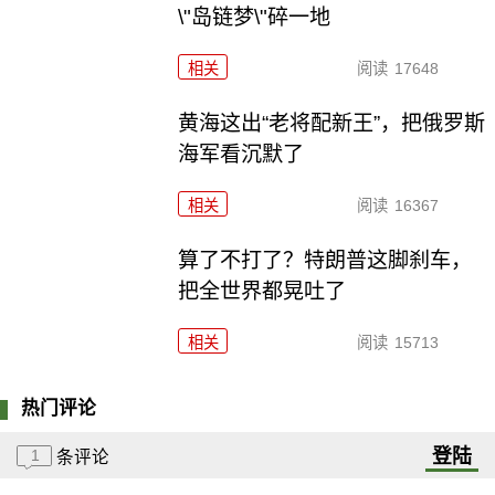
\"岛链梦\"碎一地
相关
阅读
17648
黄海这出“老将配新王”，把俄罗斯
海军看沉默了
相关
阅读
16367
算了不打了？特朗普这脚刹车，
把全世界都晃吐了
相关
阅读
15713
热门评论
登陆
1
条评论