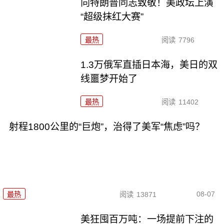
向特朗普同志致敬！美政坛上演
“超级抹红大赛”
最热
阅读
7796
1.3万俄军直插日本海，美日的双
线噩梦开始了
最热
阅读
11402
射程1800公里的“巨炮”，治得了美军“焦虑”吗？
08-07
最热
阅读
13871
美狂囤百万吨：一场提前下注的