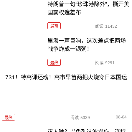
特朗普一句“珍珠港除外”，撕开美
国霸权遮羞布
最热
阅读
11432
里海一声巨响，这次差点把两场
战争炸成一锅粥！
最热
阅读
9291
731！特高课还魂！高市早苗两把火烧穿日本国运
08-04
最热
阅读
5339
灭人种？以色列这波操作，连特