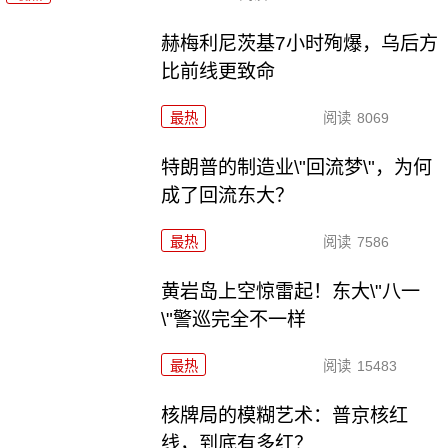
赫梅利尼茨基7小时殉爆，乌后方
比前线更致命
最热
阅读
8069
特朗普的制造业\"回流梦\"，为何
成了回流东大？
最热
阅读
7586
黄岩岛上空惊雷起！东大\"八一
\"警巡完全不一样
最热
阅读
15483
核牌局的模糊艺术：普京核红
线，到底有多红？