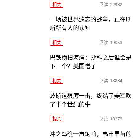
相关
阅读
22982
一场被世界遗忘的战争，正在刷
新所有人的认知
相关
阅读
19053
巴铁横扫海湾：沙科之后谁会是
下一个？美国懵了
相关
阅读
18884
波斯这狠厉一击，终结了美军吹
了半个世纪的牛
相关
阅读
18278
冲之鸟礁一声炮响，高市早苗的