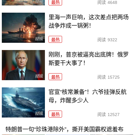
最热
阅读
4648
里海一声巨响，这次差点把两场
战争炸成一锅粥！
最热
阅读
9322
刚刚，普京被逼亮出底牌！俄罗
斯要干大事了！
最热
阅读
15725
官宣“核常兼备”！六爷挂弹反航
母，炸醒多少人
最热
阅读
12527
特朗普一句“珍珠港除外”，撕开美国霸权遮羞布