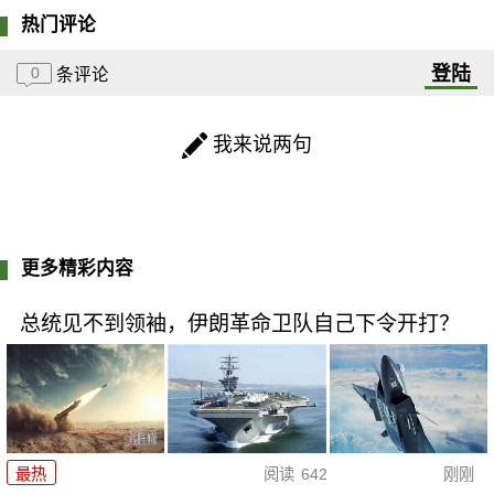
热门评论
登陆
0
条评论
我来说两句
更多精彩内容
总统见不到领袖，伊朗革命卫队自己下令开打？
最热
阅读
642
刚刚