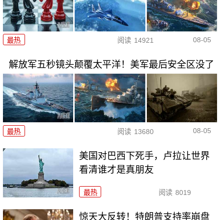
08-05
最热
阅读
14921
解放军五秒镜头颠覆太平洋！美军最后安全区没了
08-05
最热
阅读
13680
美国对巴西下死手，卢拉让世界
看清谁才是真朋友
最热
阅读
8019
惊天大反转！特朗普支持率崩盘