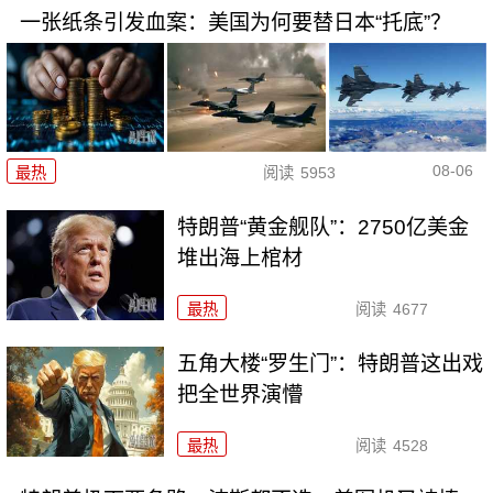
一张纸条引发血案：美国为何要替日本“托底”？
08-06
最热
阅读
5953
特朗普“黄金舰队”：2750亿美金
堆出海上棺材
最热
阅读
4677
五角大楼“罗生门”：特朗普这出戏
把全世界演懵
最热
阅读
4528