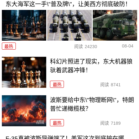
东大海军这一手\"普及牌\"，让美西方彻底破防！
08-04
最热
阅读
24230
科幻片照进了现实，东大机器狼
驮着武器冲锋！
最热
阅读
8741
波斯要给中东\"物理断网\"，特朗
普忙递橄榄枝？
最热
阅读
7189
F-35真被波斯导弹端了！美军这次到底输在哪