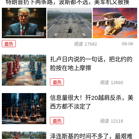
特朗普扔下两条路，波斯都不选，美军机又被揍
08-06
最热
阅读
17582
扎卢日内说的一句话，把北约的
脸按在地上摩擦
最热
阅读
12660
信息量很大！歼20越肩反杀，美
西方都不淡定了
最热
阅读
12118
泽连斯基的时间不多了，最艰难