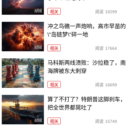
相关
阅读
18299
冲之鸟礁一声炮响，高市早苗的
\"岛链梦\"碎一地
相关
阅读
17664
马科斯两线溃败：沙拉稳了，南
海牌被东大刺穿
相关
阅读
16699
算了不打了？特朗普这脚刹车，
把全世界都晃吐了
相关
阅读
15749