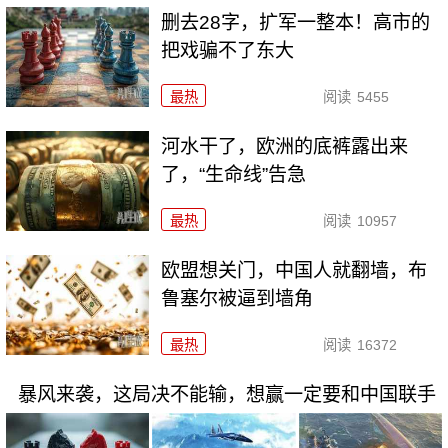
删去28字，扩军一整本！高市的
把戏骗不了东大
最热
阅读
5455
河水干了，欧洲的底裤露出来
了，“生命线”告急
最热
阅读
10957
欧盟想关门，中国人就翻墙，布
鲁塞尔被逼到墙角
最热
阅读
16372
暴风来袭，这局决不能输，想赢一定要和中国联手