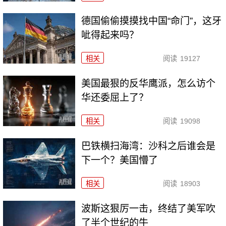
德国偷偷摸摸找中国“命门”，这牙
呲得起来吗？
相关
阅读
19127
美国最狠的反华鹰派，怎么访个
华还委屈上了？
相关
阅读
19098
巴铁横扫海湾：沙科之后谁会是
下一个？美国懵了
相关
阅读
18903
波斯这狠厉一击，终结了美军吹
了半个世纪的牛