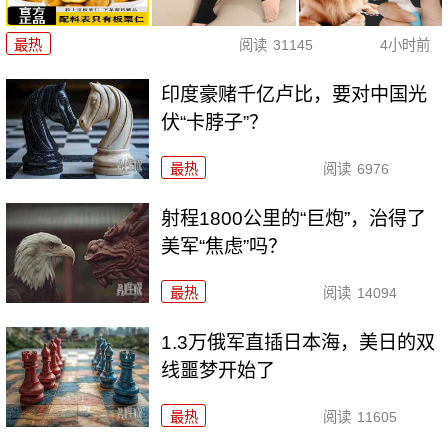
最热
阅读
31145
4小时前
印度豪赌千亿卢比，要对中国光
伏“卡脖子”？
最热
阅读
6976
射程1800公里的“巨炮”，治得了
美军“焦虑”吗？
最热
阅读
14094
1.3万俄军直插日本海，美日的双
线噩梦开始了
最热
阅读
11605