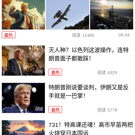
08-04
最热
阅读
11460
灭人种？以色列这波操作，连特
朗普面子都敢踩！
最热
阅读
6929
特朗普刚说要谈判，伊朗又是反
手就是一巴掌！
最热
阅读
5778
731！特高课还魂！高市早苗两把
火烧穿日本国运