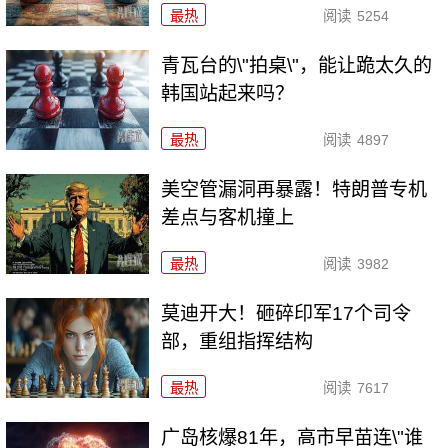
最热
阅读
5254
青瓦台的\"拍桌\"，能让跪太久的
韩国站起来吗？
最热
阅读
4897
美空管漏洞再暴露！特朗普专机
差点与客机撞上
最热
阅读
3982
莫迪开大！砸碎印军17个司令
部，重组指挥结构
最热
阅读
7617
广岛核爆81年，高市早苗连\"谁