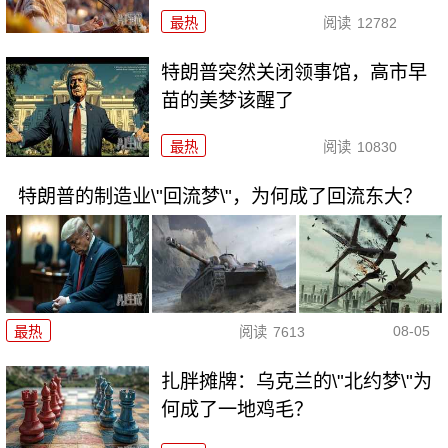
最热
阅读
12782
特朗普突然关闭领事馆，高市早
苗的美梦该醒了
最热
阅读
10830
特朗普的制造业\"回流梦\"，为何成了回流东大？
08-05
最热
阅读
7613
扎胖摊牌：乌克兰的\"北约梦\"为
何成了一地鸡毛？