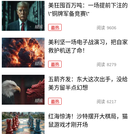
美狂囤百万吨：一场提前下注的
\"铜牌军备竞赛\"
最热
阅读
9606
美利坚一场电子战演习，把自家
救护机送了命！
最热
阅读
8279
五箭齐发：东大这次出手，没给
美方留半点幻想
最热
阅读
6217
红海惊涛！沙特摆开大棋局，猫
鼠游戏才刚开场