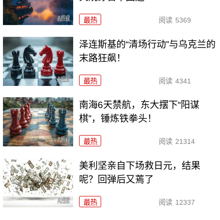
最热
阅读
5369
泽连斯基的“清场行动”与乌克兰的
末路狂飙！
最热
阅读
4341
南海6天禁航，东大摆下“阳谋
棋”，锤炼铁拳头！
最热
阅读
21314
美利坚亲自下场救日元，结果
呢？回弹后又蔫了
最热
阅读
12337