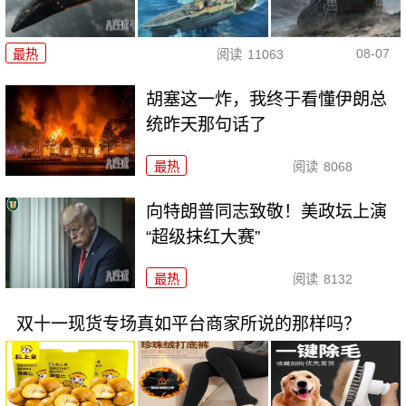
08-07
最热
阅读
11063
胡塞这一炸，我终于看懂伊朗总
统昨天那句话了
最热
阅读
8068
向特朗普同志致敬！美政坛上演
“超级抹红大赛”
最热
阅读
8132
双十一现货专场真如平台商家所说的那样吗？