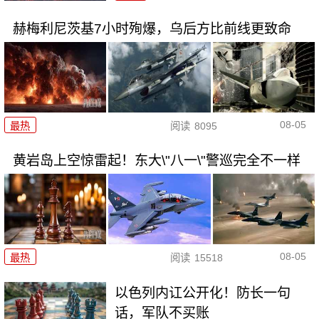
赫梅利尼茨基7小时殉爆，乌后方比前线更致命
08-05
最热
阅读
8095
黄岩岛上空惊雷起！东大\"八一\"警巡完全不一样
08-05
最热
阅读
15518
以色列内讧公开化！防长一句
话，军队不买账