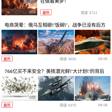
在做着美梦！
最热
阅读
5711
电商哭晕：俄乌互相砸\"饭碗\"，战争已没有后方
08-06
最热
阅读
4035
766亿买不来安全？美核潜光鲜\"大计划\"的背后
08-06
最热
阅读
6375