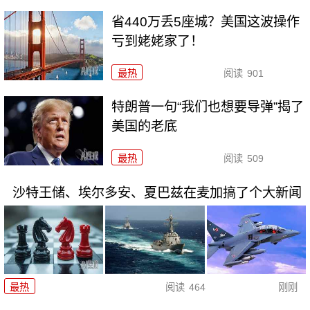
省440万丢5座城？美国这波操作
亏到姥姥家了！
最热
阅读
901
特朗普一句“我们也想要导弹”揭了
美国的老底
最热
阅读
509
沙特王储、埃尔多安、夏巴兹在麦加搞了个大新闻
最热
阅读
464
刚刚