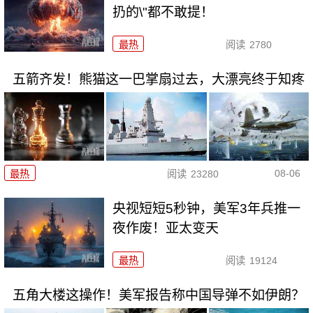
扔的\"都不敢提！
最热
阅读
2780
五箭齐发！熊猫这一巴掌扇过去，大漂亮终于知疼
08-06
最热
阅读
23280
央视短短5秒钟，美军3年兵推一
夜作废！亚太变天
最热
阅读
19124
五角大楼这操作！美军报告称中国导弹不如伊朗？