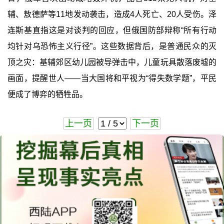
辅、敖德萨等11地发动袭击，造成4人死亡、20人受伤。泽
连斯基直指这是对谈判的回应，但俄国防部辩称“所有行动
均针对乌恐怖主义行径”。这些数据背后，是普通民众的灭
顶之灾：基辅郊区幼儿园被导弹击中，儿童玩具散落废墟的
画面，提醒世人——当大国将和平视为“得失数学题”，平民
便成了博弈的牺牲品。
上一页
下一页