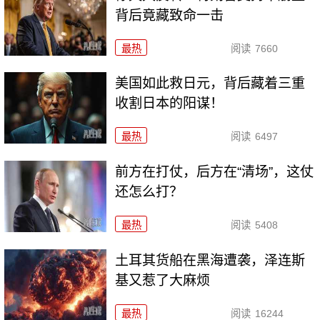
背后竟藏致命一击
最热
阅读
7660
美国如此救日元，背后藏着三重
收割日本的阳谋！
最热
阅读
6497
前方在打仗，后方在“清场”，这仗
还怎么打？
最热
阅读
5408
土耳其货船在黑海遭袭，泽连斯
基又惹了大麻烦
最热
阅读
16244