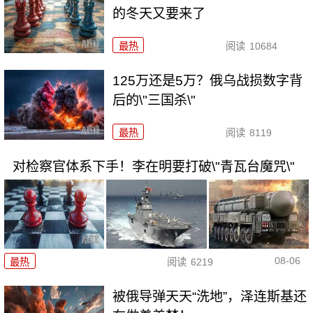
的冬天又要来了
最热
阅读
10684
125万还是5万？俄乌战损数字背
后的\"三国杀\"
最热
阅读
8119
对检察官体系下手！李在明要打破\"青瓦台魔咒\"
08-06
最热
阅读
6219
被俄导弹天天“洗地”，泽连斯基还