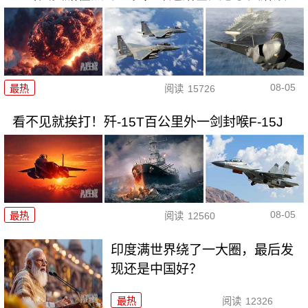
08-05
最热
阅读
15726
看不见就挨打！歼-15T百公里外一剑封喉F-15J
08-05
最热
阅读
12560
印度满世界绕了一大圈，最后发
现还是中国好？
最热
阅读
12326