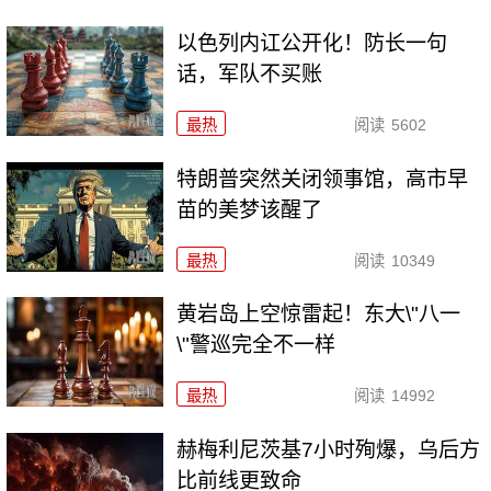
以色列内讧公开化！防长一句
话，军队不买账
最热
阅读
5602
特朗普突然关闭领事馆，高市早
苗的美梦该醒了
最热
阅读
10349
黄岩岛上空惊雷起！东大\"八一
\"警巡完全不一样
最热
阅读
14992
赫梅利尼茨基7小时殉爆，乌后方
比前线更致命