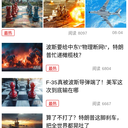
08-04
最热
阅读
8097
波斯要给中东\"物理断网\"，特朗
普忙递橄榄枝？
最热
阅读
6804
F-35真被波斯导弹端了！美军这
次到底输在哪
最热
阅读
6667
算了不打了？特朗普这脚刹车，
把全世界都晃吐了