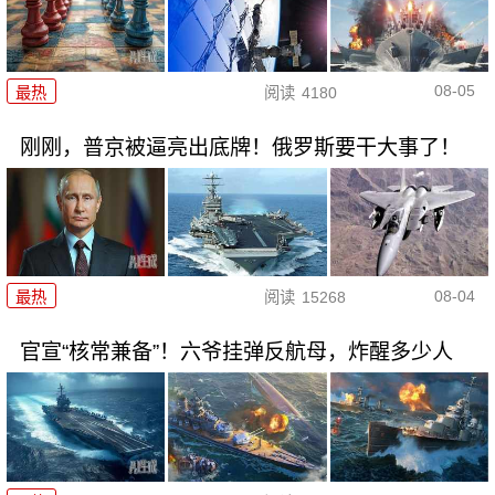
08-05
最热
阅读
4180
刚刚，普京被逼亮出底牌！俄罗斯要干大事了！
08-04
最热
阅读
15268
官宣“核常兼备”！六爷挂弹反航母，炸醒多少人