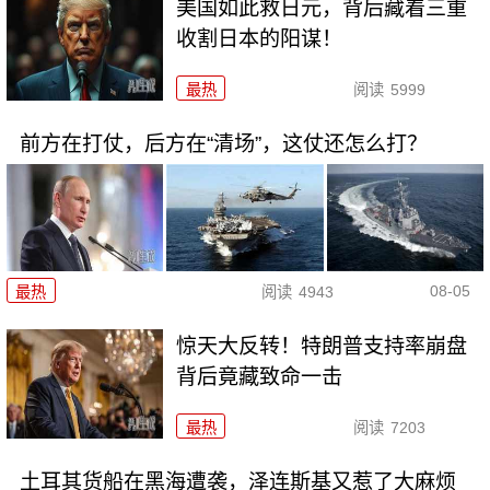
美国如此救日元，背后藏着三重
收割日本的阳谋！
最热
阅读
5999
前方在打仗，后方在“清场”，这仗还怎么打？
08-05
最热
阅读
4943
惊天大反转！特朗普支持率崩盘
背后竟藏致命一击
最热
阅读
7203
土耳其货船在黑海遭袭，泽连斯基又惹了大麻烦