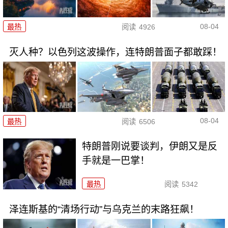
08-04
最热
阅读
4926
灭人种？以色列这波操作，连特朗普面子都敢踩！
08-04
最热
阅读
6506
特朗普刚说要谈判，伊朗又是反
手就是一巴掌！
最热
阅读
5342
泽连斯基的“清场行动”与乌克兰的末路狂飙！