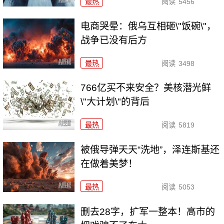
最热
阅读
5456
电商哭晕：俄乌互相砸\"饭碗\"，
战争已没有后方
最热
阅读
3498
766亿买不来安全？美核潜光鲜
\"大计划\"的背后
最热
阅读
5819
被俄导弹天天“洗地”，泽连斯基还
在做着美梦！
最热
阅读
5053
删去28字，扩军一整本！高市的