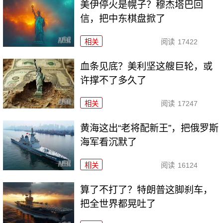
美伊停火是幌子？穆杰塔巴回
信，把中东棋盘掀了
相关
阅读
17422
血条见底？美利坚这艘巨轮，或
许撑不了多久了
相关
阅读
17247
黄海这出“老将配新王”，把俄罗斯
海军看沉默了
相关
阅读
16124
算了不打了？特朗普这脚刹车，
把全世界都晃吐了