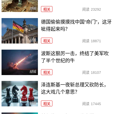
相关
阅读
23292
德国偷偷摸摸找中国“命门”，这牙
呲得起来吗？
相关
阅读
18871
波斯这狠厉一击，终结了美军吹
了半个世纪的牛
相关
阅读
18107
泽连斯基一夜斩总理又砍防长，
这大戏几个意思？
相关
阅读
17445