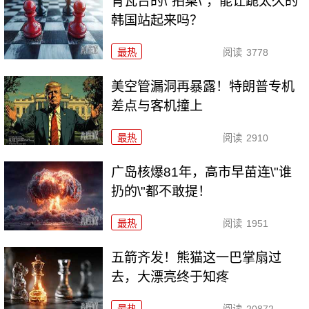
青瓦台的\"拍桌\"，能让跪太久的
韩国站起来吗？
最热
阅读
3778
美空管漏洞再暴露！特朗普专机
差点与客机撞上
最热
阅读
2910
广岛核爆81年，高市早苗连\"谁
扔的\"都不敢提！
最热
阅读
1951
五箭齐发！熊猫这一巴掌扇过
去，大漂亮终于知疼
最热
阅读
20872