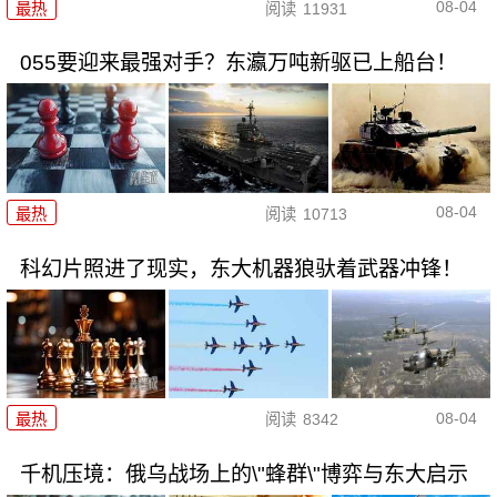
08-04
最热
阅读
11931
055要迎来最强对手？东瀛万吨新驱已上船台！
08-04
最热
阅读
10713
科幻片照进了现实，东大机器狼驮着武器冲锋！
08-04
最热
阅读
8342
千机压境：俄乌战场上的\"蜂群\"博弈与东大启示