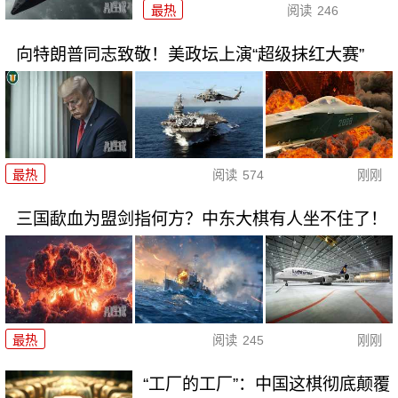
最热
阅读
246
向特朗普同志致敬！美政坛上演“超级抹红大赛”
最热
阅读
574
刚刚
三国歃血为盟剑指何方？中东大棋有人坐不住了！
最热
阅读
245
刚刚
“工厂的工厂”：中国这棋彻底颠覆