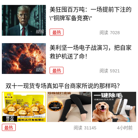
美狂囤百万吨：一场提前下注的
\"铜牌军备竞赛\"
最热
阅读
7028
美利坚一场电子战演习，把自家
救护机送了命！
最热
阅读
5921
双十一现货专场真如平台商家所说的那样吗？
最热
阅读
31145
4小时前