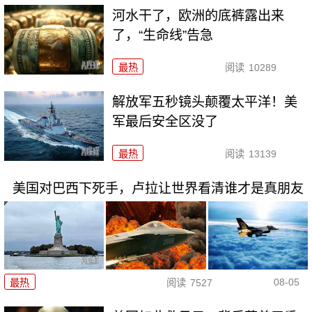
河水干了，欧洲的底裤露出来
了，“生命线”告急
最热
阅读
10289
解放军五秒镜头颠覆太平洋！美
军最后安全区没了
最热
阅读
13139
美国对巴西下死手，卢拉让世界看清谁才是真朋友
08-05
最热
阅读
7527