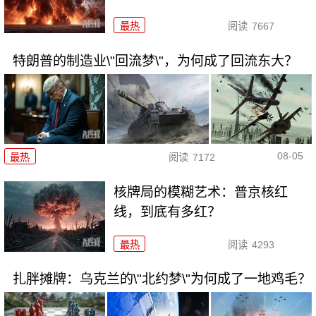
最热
阅读
7667
特朗普的制造业\"回流梦\"，为何成了回流东大？
08-05
最热
阅读
7172
核牌局的模糊艺术：普京核红
线，到底有多红？
最热
阅读
4293
扎胖摊牌：乌克兰的\"北约梦\"为何成了一地鸡毛？