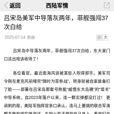
返回
西陆军情
吕宋岛美军中导落灰两年，菲舰强闯37
次白给
小
大
2025-07-14
自由
吕宋岛中导落灰两年，菲舰强闯37次白给，东大家门
口这出戏该收场了！
各位看官，最近南海风浪被某些人吹得邪乎。美军司
令刚在麦克风前嚎完“随时为菲参战”，转身就被自家装备打
了脸——部署在吕宋岛那套号称能“威慑东大岛礁”的“堤丰”
中导系统，自2023年落户以来，连一颗实弹都没打过！ 更
讽刺的是，美陆军指挥官亲口承认，连马上要搞的联合军演
都不敢安排实弹测试，生怕火星子溅到自己身上。看官们品