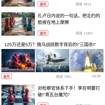
最热
阅读
9813
扎卢日内说的一句话，把北约的
脸按在地上摩擦
最热
阅读
11807
125万还是5万？俄乌战损数字背后的\"三国杀\"
08-06
最热
阅读
7461
对检察官体系下手！李在明要打
破\"青瓦台魔咒\"