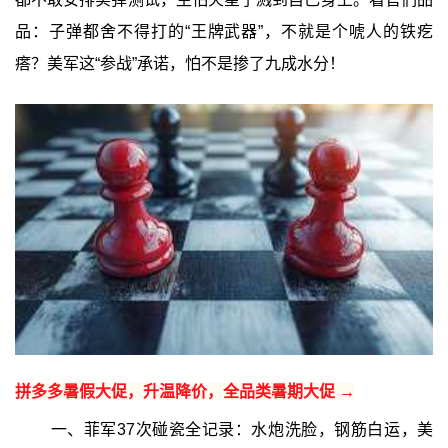
品：子弹都舍不得打的“王牌武器”，不就是个唬人的铁疙
瘩？美军这“参战”承诺，怕不是掺了九成水分！
拼多多暑假大促，升温降价，全品类暑期大促 →
一、菲军37次碰瓷全记录：水炮洗脸，钢筋白运，美