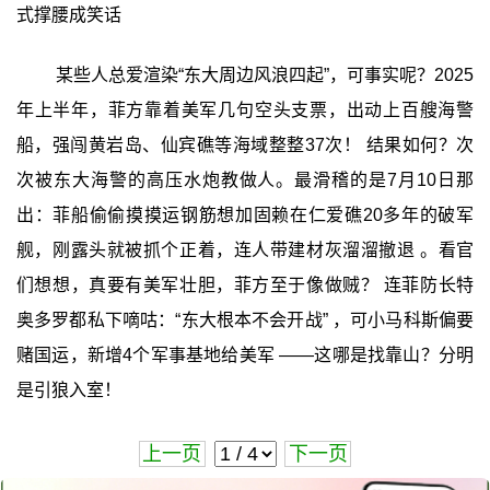
式撑腰成笑话
某些人总爱渲染“东大周边风浪四起”，可事实呢？2025
年上半年，菲方靠着美军几句空头支票，出动上百艘海警
船，强闯黄岩岛、仙宾礁等海域整整37次！ 结果如何？次
次被东大海警的高压水炮教做人。最滑稽的是7月10日那
出：菲船偷偷摸摸运钢筋想加固赖在仁爱礁20多年的破军
舰，刚露头就被抓个正着，连人带建材灰溜溜撤退 。看官
们想想，真要有美军壮胆，菲方至于像做贼？ 连菲防长特
奥多罗都私下嘀咕：“东大根本不会开战” ，可小马科斯偏要
赌国运，新增4个军事基地给美军 ——这哪是找靠山？分明
是引狼入室！
上一页
下一页