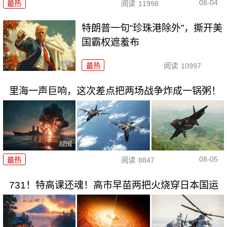
08-04
最热
阅读
11998
特朗普一句“珍珠港除外”，撕开美
国霸权遮羞布
最热
阅读
10997
里海一声巨响，这次差点把两场战争炸成一锅粥！
08-05
最热
阅读
8847
731！特高课还魂！高市早苗两把火烧穿日本国运