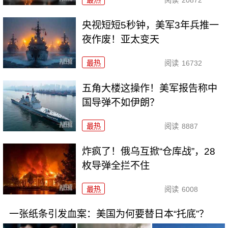
央视短短5秒钟，美军3年兵推一
夜作废！亚太变天
最热
阅读
16732
五角大楼这操作！美军报告称中
国导弹不如伊朗？
最热
阅读
8887
炸疯了！俄乌互掀“仓库战”，28
枚导弹全拦不住
最热
阅读
6008
一张纸条引发血案：美国为何要替日本“托底”？