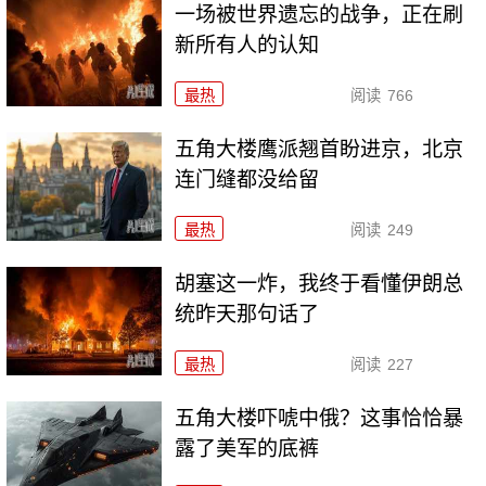
一场被世界遗忘的战争，正在刷
新所有人的认知
最热
阅读
766
五角大楼鹰派翘首盼进京，北京
连门缝都没给留
最热
阅读
249
胡塞这一炸，我终于看懂伊朗总
统昨天那句话了
最热
阅读
227
五角大楼吓唬中俄？这事恰恰暴
露了美军的底裤