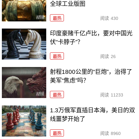
全球工业版图
最热
阅读
430
印度豪赌千亿卢比，要对中国光
伏“卡脖子”？
最热
阅读
26
射程1800公里的“巨炮”，治得了
美军“焦虑”吗？
最热
阅读
11233
1.3万俄军直插日本海，美日的双
线噩梦开始了
最热
阅读
8960