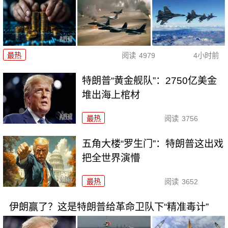
最热
阅读
4979
4小时前
特朗普“黄金舰队”：2750亿美金
堆出海上棺材
最热
阅读
3756
五角大楼“罗生门”：特朗普这出戏
把全世界演懵
最热
阅读
3652
伊朗赢了？这是特朗普给革命卫队下“精准毒计”