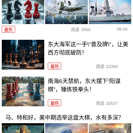
08-04
最热
阅读
3950
东大海军这一手\"普及牌\"，让美
西方彻底破防！
最热
阅读
23360
南海6天禁航，东大摆下“阳谋
棋”，锤炼铁拳头！
最热
阅读
20537
马、特和好，美中期选举这盘大棋，水有多深？