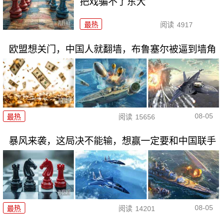
把戏骗不了东大
最热
阅读
4917
欧盟想关门，中国人就翻墙，布鲁塞尔被逼到墙角
08-05
最热
阅读
15656
暴风来袭，这局决不能输，想赢一定要和中国联手
08-05
最热
阅读
14201