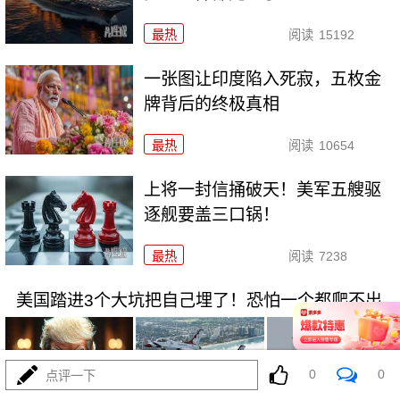
最热
阅读
15192
一张图让印度陷入死寂，五枚金
牌背后的终极真相
最热
阅读
10654
上将一封信捅破天！美军五艘驱
逐舰要盖三口锅！
最热
阅读
7238
美国踏进3个大坑把自己埋了！恐怕一个都爬不出
0
0
点评一下