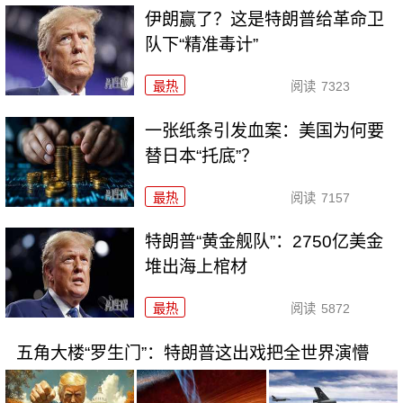
伊朗赢了？这是特朗普给革命卫
队下“精准毒计”
最热
阅读
7323
一张纸条引发血案：美国为何要
替日本“托底”？
最热
阅读
7157
特朗普“黄金舰队”：2750亿美金
堆出海上棺材
最热
阅读
5872
五角大楼“罗生门”：特朗普这出戏把全世界演懵