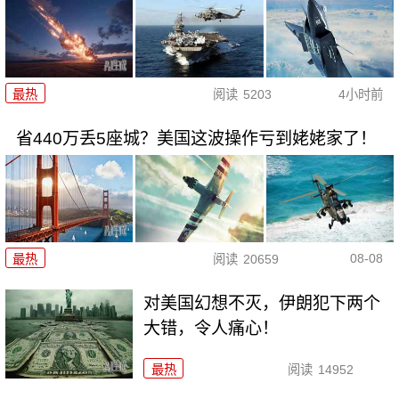
最热
阅读
5203
4小时前
省440万丢5座城？美国这波操作亏到姥姥家了！
08-08
最热
阅读
20659
对美国幻想不灭，伊朗犯下两个
大错，令人痛心！
最热
阅读
14952