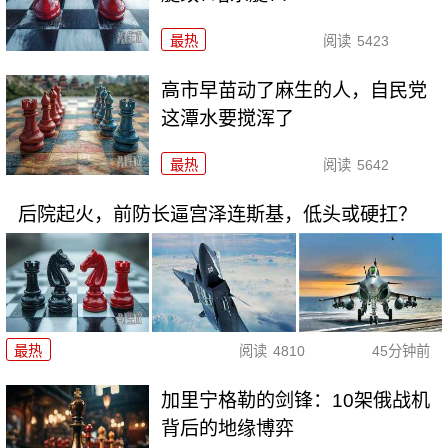
最热
阅读
5423
高市早苗动了麻生的人，自民党
这潭水要搅浑了
最热
阅读
5642
后院起火，前防长逼宫泽连斯基，低头或硬扛？
最热
阅读
4810
45分钟前
加里宁格勒的剑锋：10架俄战机
背后的地缘博弈