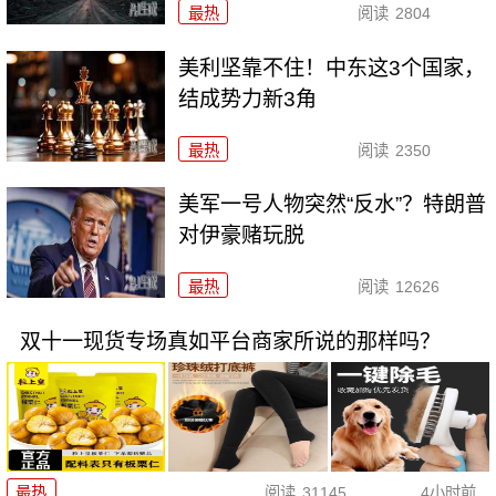
最热
阅读
2804
美利坚靠不住！中东这3个国家，
结成势力新3角
最热
阅读
2350
美军一号人物突然“反水”？特朗普
对伊豪赌玩脱
最热
阅读
12626
双十一现货专场真如平台商家所说的那样吗？
最热
阅读
31145
4小时前