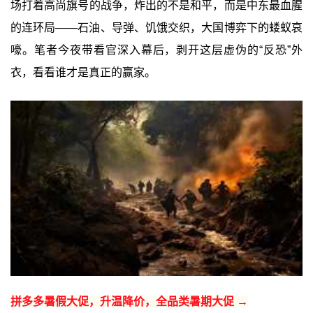
场打着高尚旗号的战争，炸出的不是和平，而是中东最血腥
的连环局——石油、导弹、饥饿交织，大国博弈下的蝼蚁哀
嚎。笔者今夜带看官深入幕后，剥开这层虚伪的“反恐”外
衣，看看谁才是真正的赢家。
拼多多暑假大促，升温降价，全品类暑期大促 →