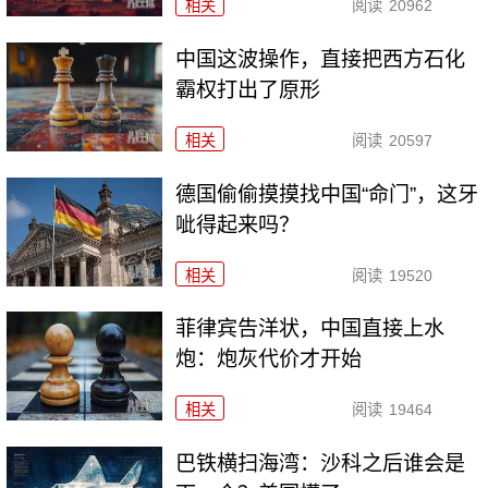
相关
阅读
20962
中国这波操作，直接把西方石化
霸权打出了原形
相关
阅读
20597
德国偷偷摸摸找中国“命门”，这牙
呲得起来吗？
相关
阅读
19520
菲律宾告洋状，中国直接上水
炮：炮灰代价才开始
相关
阅读
19464
巴铁横扫海湾：沙科之后谁会是