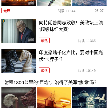
08-07
最热
阅读
11344
向特朗普同志致敬！美政坛上演
“超级抹红大赛”
最热
阅读
11365
印度豪赌千亿卢比，要对中国光
伏“卡脖子”？
最热
阅读
10149
射程1800公里的“巨炮”，治得了美军“焦虑”吗？