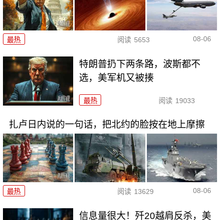
08-06
最热
阅读
5653
特朗普扔下两条路，波斯都不
选，美军机又被揍
最热
阅读
19033
扎卢日内说的一句话，把北约的脸按在地上摩擦
08-06
最热
阅读
13629
信息量很大！歼20越肩反杀，美