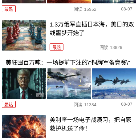
08-07
最热
阅读
15952
1.3万俄军直插日本海，美日的双
线噩梦开始了
最热
阅读
13826
美狂囤百万吨：一场提前下注的\"铜牌军备竞赛\"
08-07
最热
阅读
11384
美利坚一场电子战演习，把自家
救护机送了命！