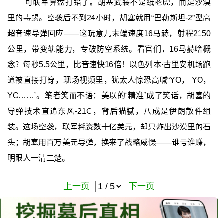
可联军算盘打错了。胡塞武装不是纸老虎，而是沙漠
里的毒蝎。空袭后不到24小时，胡塞就用“巴勒斯坦-2”型高
超音速导弹回应——这玩意儿末端速度16马赫，射程2150
公里，带变轨能力，专破防空系统。看官们，16马赫啥概
念？每秒5.5公里，比音速快16倍！以色列本·古里安机场跑
道被直接打穿，现场视频里，犹太人惊恐高喊“YO， YO，
YO……”。笔者笑而不语：美以的“精准”成了笑话，胡塞的
导弹技术直追东风-21C，背后猫腻，八成是伊朗散件组
装。这场空袭，联军耗资数十亿美元，却只炸出沙漠里的石
头；胡塞用百万美元导弹，换来了战略威慑——谁亏谁赚，
明眼人一清二楚。
上一页
下一页