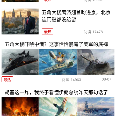
五角大楼鹰派翘首盼进京，北京
连门缝都没给留
最热
阅读
17478
五角大楼吓唬中俄？这事恰恰暴露了美军的底裤
08-07
最热
阅读
14963
胡塞这一炸，我终于看懂伊朗总统昨天那句话了