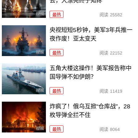
去，大漂亮终于知疼
最热
阅读
25582
央视短短5秒钟，美军3年兵推一
夜作废！亚太变天
最热
阅读
22152
五角大楼这操作！美军报告称中
国导弹不如伊朗？
最热
阅读
11419
炸疯了！俄乌互掀“仓库战”，28
枚导弹全拦不住
最热
阅读
8064