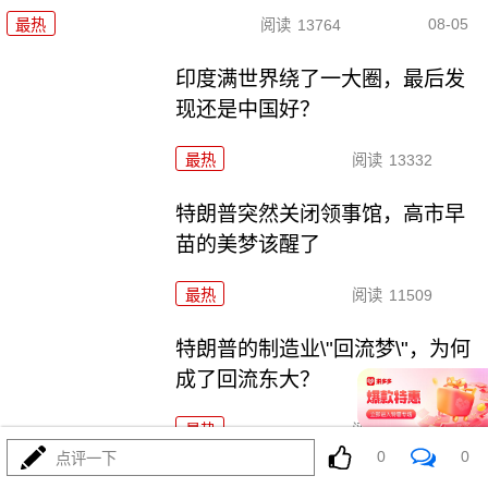
08-05
最热
阅读
13764
印度满世界绕了一大圈，最后发
现还是中国好？
最热
阅读
13332
特朗普突然关闭领事馆，高市早
苗的美梦该醒了
最热
阅读
11509
特朗普的制造业\"回流梦\"，为何
成了回流东大？
最热
阅读
8169
0
0
点评一下
扎胖摊牌：乌克兰的\"北约梦\"为何成了一地鸡毛？