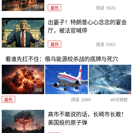
最热
阅读
3520
出篓子！特朗普心心念念的宴会
厅，被法官喊停
最热
阅读
3363
看谁先扛不住：俄乌能源绞杀战的底牌与死穴
最热
阅读
2089
45分钟前
高市不敢说的话，长崎市长敢！
美国投的原子弹