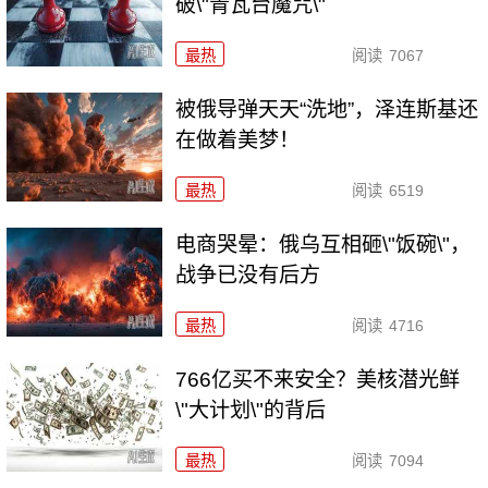
破\"青瓦台魔咒\"
最热
阅读
7067
被俄导弹天天“洗地”，泽连斯基还
在做着美梦！
最热
阅读
6519
电商哭晕：俄乌互相砸\"饭碗\"，
战争已没有后方
最热
阅读
4716
766亿买不来安全？美核潜光鲜
\"大计划\"的背后
最热
阅读
7094