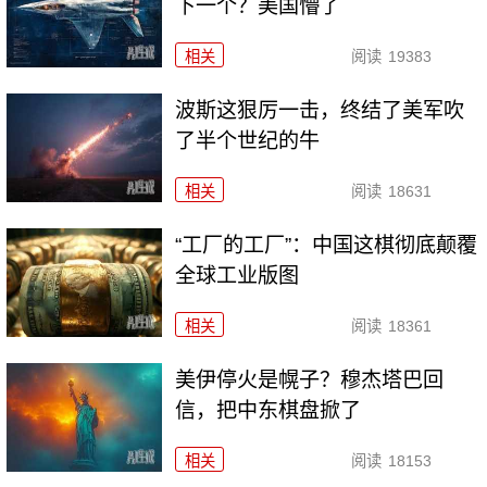
下一个？美国懵了
相关
阅读
19383
波斯这狠厉一击，终结了美军吹
了半个世纪的牛
相关
阅读
18631
“工厂的工厂”：中国这棋彻底颠覆
全球工业版图
相关
阅读
18361
美伊停火是幌子？穆杰塔巴回
信，把中东棋盘掀了
相关
阅读
18153