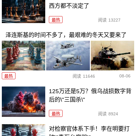
西方都不淡定了
最热
阅读
13227
泽连斯基的时间不多了，最艰难的冬天又要来了
08-06
最热
阅读
11646
125万还是5万？俄乌战损数字背
后的\"三国杀\"
最热
阅读
8924
对检察官体系下手！李在明要打