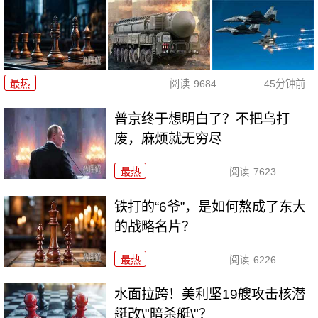
最热
阅读
9684
45分钟前
普京终于想明白了？不把乌打
废，麻烦就无穷尽
最热
阅读
7623
铁打的“6爷”，是如何熬成了东大
的战略名片？
最热
阅读
6226
水面拉跨！美利坚19艘攻击核潜
艇改\"暗杀艇\"？