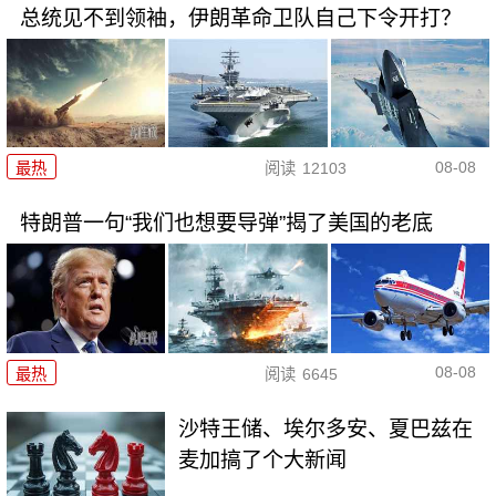
总统见不到领袖，伊朗革命卫队自己下令开打？
08-08
最热
阅读
12103
特朗普一句“我们也想要导弹”揭了美国的老底
08-08
最热
阅读
6645
沙特王储、埃尔多安、夏巴兹在
麦加搞了个大新闻