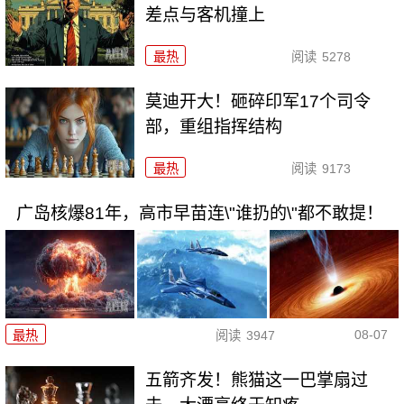
差点与客机撞上
最热
阅读
5278
莫迪开大！砸碎印军17个司令
部，重组指挥结构
最热
阅读
9173
广岛核爆81年，高市早苗连\"谁扔的\"都不敢提！
08-07
最热
阅读
3947
五箭齐发！熊猫这一巴掌扇过