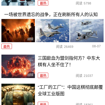
最热
阅读
5798
一场被世界遗忘的战争，正在刷新所有人的认知
08-07
最热
阅读
26469
三国歃血为盟剑指何方？中东大
棋有人坐不住了！
最热
阅读
21037
“工厂的工厂”：中国这棋彻底颠覆
全球工业版图
最热
阅读
18361