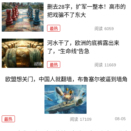
删去28字，扩军一整本！高市的
把戏骗不了东大
最热
阅读
6059
河水干了，欧洲的底裤露出来
了，“生命线”告急
最热
阅读
11669
欧盟想关门，中国人就翻墙，布鲁塞尔被逼到墙角
08-05
最热
阅读
17109