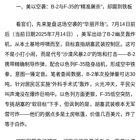
一、美以空袭：B-2与F-35的“精准屠杀”，却踢到铁板
看官们，先来复盘这场空袭的“华丽开场”。7月14日前
后（当前日期2025年7月14日），美军出动了B-2幽灵轰炸
机，从本土基地呼啸而至，目标直指胡塞武装控制区。这可
不是小打小闹，而是代号“沙漠风暴2.0”的饱和打击——B-2
携带精确制导炸弹，配合以色列F-35隐身战机，形成空中铁
拳，意图一锤定音。笔者查阅数据，B-2单次投弹量可达30
吨，针对居民区实施“外科手术式”轰炸，火光冲天，平民尖
叫声淹没在爆炸巨响中。以色列方面更狠，F-35低空突防，
专挑胡塞的“软目标”下手，但讽刺的是，胡塞武装根本无军
营可炸——他们的据点多是土房帐篷，价值几百美元，炸了
等于白炸。