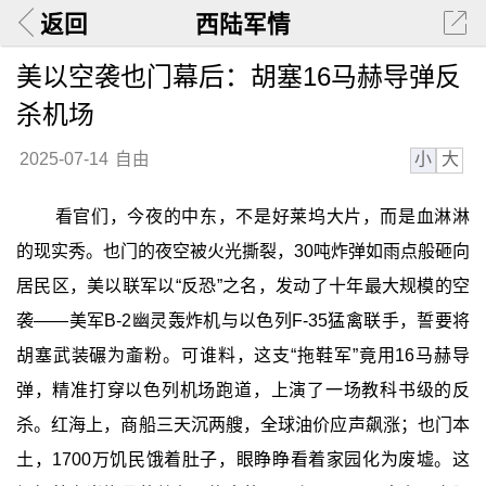
返回
西陆军情
美以空袭也门幕后：胡塞16马赫导弹反
杀机场
小
大
2025-07-14
自由
看官们，今夜的中东，不是好莱坞大片，而是血淋淋
的现实秀。也门的夜空被火光撕裂，30吨炸弹如雨点般砸向
居民区，美以联军以“反恐”之名，发动了十年最大规模的空
袭——美军B-2幽灵轰炸机与以色列F-35猛禽联手，誓要将
胡塞武装碾为齑粉。可谁料，这支“拖鞋军”竟用16马赫导
弹，精准打穿以色列机场跑道，上演了一场教科书级的反
杀。红海上，商船三天沉两艘，全球油价应声飙涨；也门本
土，1700万饥民饿着肚子，眼睁睁看着家园化为废墟。这