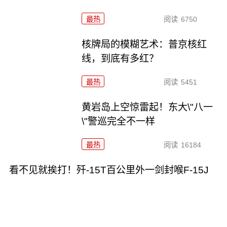
最热
阅读
6750
核牌局的模糊艺术：普京核红
线，到底有多红？
最热
阅读
5451
黄岩岛上空惊雷起！东大\"八一
\"警巡完全不一样
最热
阅读
16184
看不见就挨打！歼-15T百公里外一剑封喉F-15J