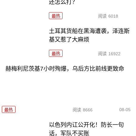
还怎么打？
最热
阅读
6018
土耳其货船在黑海遭袭，泽连斯
基又惹了大麻烦
最热
阅读
16922
赫梅利尼茨基7小时殉爆，乌后方比前线更致命
08-05
最热
阅读
8666
以色列内讧公开化！防长一句
话，军队不买账