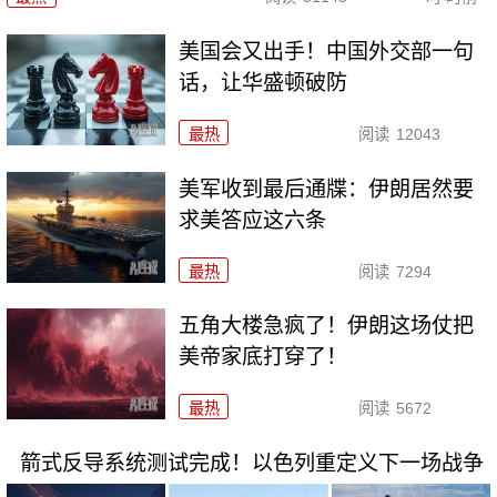
美国会又出手！中国外交部一句
话，让华盛顿破防
最热
阅读
12043
美军收到最后通牒：伊朗居然要
求美答应这六条
最热
阅读
7294
五角大楼急疯了！伊朗这场仗把
美帝家底打穿了！
最热
阅读
5672
箭式反导系统测试完成！以色列重定义下一场战争