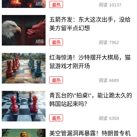
最热
阅读
10137
五箭齐发：东大这次出手，没给
美方留半点幻想
最热
阅读
7952
红海惊涛！沙特摆开大棋局，猫
鼠游戏才刚开场
最热
阅读
6689
青瓦台的\"拍桌\"，能让跪太久的
韩国站起来吗？
最热
阅读
6359
美空管漏洞再暴露！特朗普专机