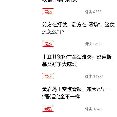
最热
阅读
4229
前方在打仗，后方在“清场”，这仗
还怎么打？
最热
阅读
3498
土耳其货船在黑海遭袭，泽连斯
基又惹了大麻烦
最热
阅读
14384
黄岩岛上空惊雷起！东大\"八一
\"警巡完全不一样
最热
阅读
13465