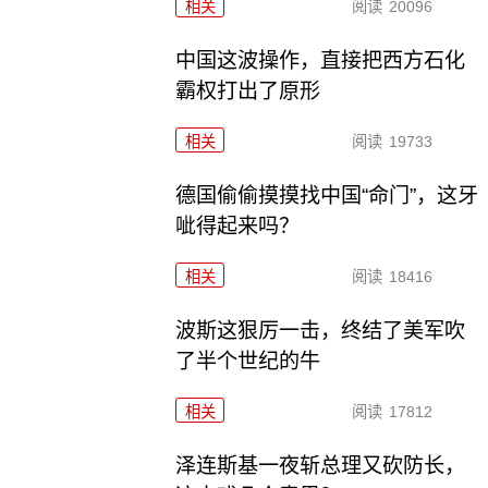
相关
阅读
20096
中国这波操作，直接把西方石化
霸权打出了原形
相关
阅读
19733
德国偷偷摸摸找中国“命门”，这牙
呲得起来吗？
相关
阅读
18416
波斯这狠厉一击，终结了美军吹
了半个世纪的牛
相关
阅读
17812
泽连斯基一夜斩总理又砍防长，