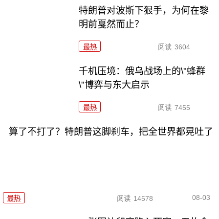
特朗普对波斯下狠手，为何在黎
明前戛然而止？
最热
阅读
3604
千机压境：俄乌战场上的\"蜂群
\"博弈与东大启示
最热
阅读
7455
算了不打了？特朗普这脚刹车，把全世界都晃吐了
08-03
最热
阅读
14578