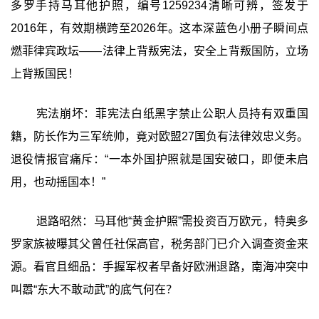
多罗手持马耳他护照，编号1259234清晰可辨，签发于
2016年，有效期横跨至2026年。这本深蓝色小册子瞬间点
燃菲律宾政坛——法律上背叛宪法，安全上背叛国防，立场
上背叛国民！
宪法崩坏：菲宪法白纸黑字禁止公职人员持有双重国
籍，防长作为三军统帅，竟对欧盟27国负有法律效忠义务。
退役情报官痛斥：“一本外国护照就是国安破口，即便未启
用，也动摇国本！”
退路昭然：马耳他“黄金护照”需投资百万欧元，特奥多
罗家族被曝其父曾任社保高官，税务部门已介入调查资金来
源。看官且细品：手握军权者早备好欧洲退路，南海冲突中
叫嚣“东大不敢动武”的底气何在？