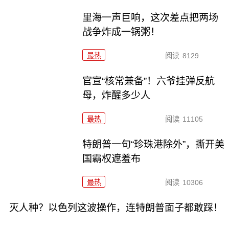
里海一声巨响，这次差点把两场
战争炸成一锅粥！
最热
阅读
8129
官宣“核常兼备”！六爷挂弹反航
母，炸醒多少人
最热
阅读
11105
特朗普一句“珍珠港除外”，撕开美
国霸权遮羞布
最热
阅读
10306
灭人种？以色列这波操作，连特朗普面子都敢踩！