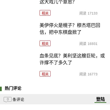
这大戏几个意思？
相关
阅读
17133
美伊停火是幌子？穆杰塔巴回
信，把中东棋盘掀了
相关
阅读
16931
血条见底？美利坚这艘巨轮，或
许撑不了多久了
相关
阅读
16773
热门评论
登陆
0
条评论