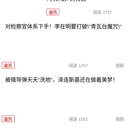
最热
阅读
2737
对检察官体系下手！李在明要打破\"青瓦台魔咒\"
最热
阅读
1707
刚刚
被俄导弹天天“洗地”，泽连斯基还在做着美梦！
最热
阅读
1552
刚刚