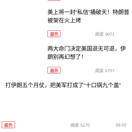
美上将一封“私信”捅破天！特朗普
被架在火上烤
最热
阅读
9071
两大命门决定美国退无可退，伊
朗别再幻想了！
最热
阅读
6757
打伊朗五个月仗，把美军打成了“十口锅九个盖”
08-02
最热
阅读
5170