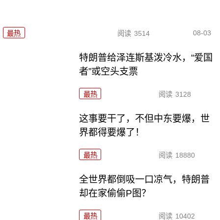
08-03
最热
阅读
3514
特朗普给泽连斯基泼冷水，“爱国
者”或空头支票
最热
阅读
3128
这事要干了，不但中东要爆，世
界都得要爆了！
最热
阅读
18880
全世界都倒吸一口凉气，特朗普
却在家偷偷P图？
最热
阅读
10402