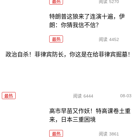
最热
阅读
5270
特朗普这狼来了连演十遍，伊
朗：你猜我信不信？
最热
阅读
4452
政治自杀！菲律宾防长，你这是在给菲律宾掘墓！
08-03
最热
阅读
6444
高市早苗又作妖！特高课卷土重
来，日本三重困境
最热
阅读
3861