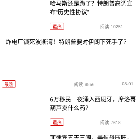
哈马斯还是跪了？特朗普高调宣
布“历史性协议”
最热
阅读
10251
炸电厂锁死波斯湾！特朗普要对伊朗下死手了？
08-01
最热
阅读
8856
6万移民一夜涌入西班牙，摩洛哥
葫芦卖什么药？
最热
阅读
7618
菲律宾五天三闹，美航母压阵，