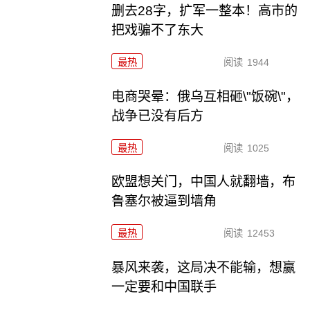
删去28字，扩军一整本！高市的
把戏骗不了东大
最热
阅读
1944
电商哭晕：俄乌互相砸\"饭碗\"，
战争已没有后方
最热
阅读
1025
欧盟想关门，中国人就翻墙，布
鲁塞尔被逼到墙角
最热
阅读
12453
暴风来袭，这局决不能输，想赢
一定要和中国联手