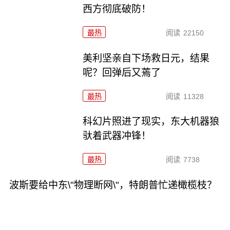
西方彻底破防！
最热
阅读
22150
美利坚亲自下场救日元，结果
呢？回弹后又蔫了
最热
阅读
11328
科幻片照进了现实，东大机器狼
驮着武器冲锋！
最热
阅读
7738
波斯要给中东\"物理断网\"，特朗普忙递橄榄枝？