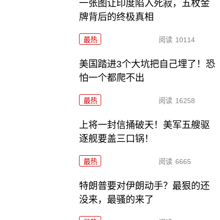
一张图让印度陷入死寂，五枚金
牌背后的终极真相
最热
阅读
10114
美国踏进3个大坑把自己埋了！恐
怕一个都爬不出
最热
阅读
16258
上将一封信捅破天！美军五艘驱
逐舰要盖三口锅！
最热
阅读
6665
特朗普要对伊朗动手？最狠的还
没来，最骚的来了