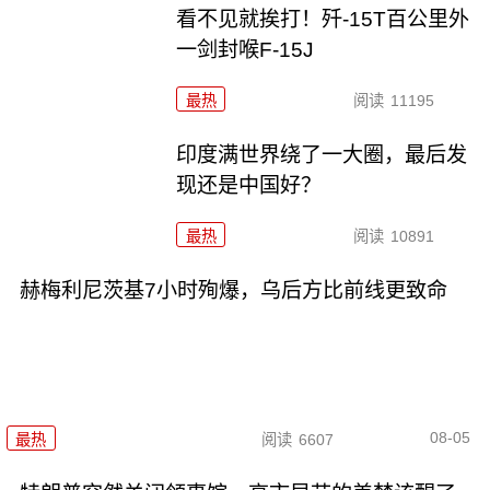
看不见就挨打！歼-15T百公里外
一剑封喉F-15J
最热
阅读
11195
印度满世界绕了一大圈，最后发
现还是中国好？
最热
阅读
10891
赫梅利尼茨基7小时殉爆，乌后方比前线更致命
08-05
最热
阅读
6607