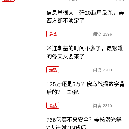
信息量很大！歼20越肩反杀，美
西方都不淡定了
最热
阅读
2396
泽连斯基的时间不多了，最艰难
的冬天又要来了
最热
阅读
2200
125万还是5万？俄乌战损数字背
后的\"三国杀\"
最热
阅读
2310
766亿买不来安全？美核潜光鲜
\"大计划\"的背后