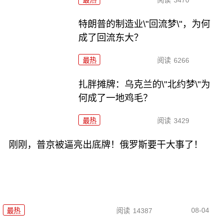
最热
阅读
3470
特朗普的制造业\"回流梦\"，为何
成了回流东大？
最热
阅读
6266
扎胖摊牌：乌克兰的\"北约梦\"为
何成了一地鸡毛？
最热
阅读
3429
刚刚，普京被逼亮出底牌！俄罗斯要干大事了！
08-04
最热
阅读
14387