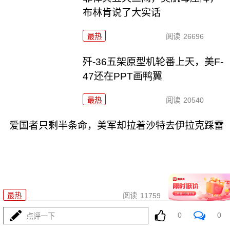
布林肯说了大实话
最热
阅读
26696
歼-36五架原型机轮番上天，美F-
47还在PPT画鸭翼
最热
阅读
20540
爱国者只剩半条命，美军却拉着沙特去伊拉克踩雷
07-31
最热
阅读
11759
0
0
点评一下
特朗普官宣“哈马斯缴械”，内塔尼