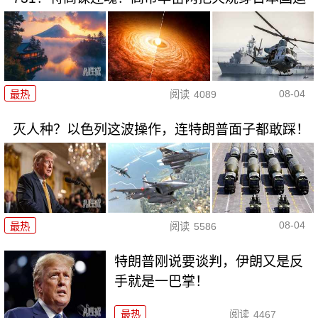
08-04
最热
阅读
4089
灭人种？以色列这波操作，连特朗普面子都敢踩！
08-04
最热
阅读
5586
特朗普刚说要谈判，伊朗又是反
手就是一巴掌！
最热
阅读
4467