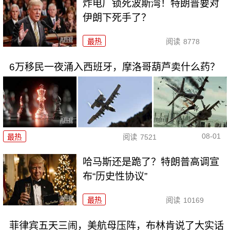
炸电厂锁死波斯湾！特朗普要对
伊朗下死手了？
最热
阅读
8778
6万移民一夜涌入西班牙，摩洛哥葫芦卖什么药？
08-01
最热
阅读
7521
哈马斯还是跪了？特朗普高调宣
布“历史性协议”
最热
阅读
10169
菲律宾五天三闹，美航母压阵，布林肯说了大实话