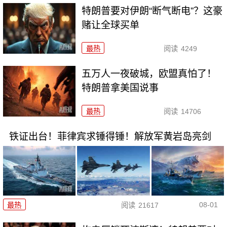
特朗普要对伊朗“断气断电”？这豪
赌让全球买单
最热
阅读
4249
五万人一夜破城，欧盟真怕了！
特朗普拿美国说事
最热
阅读
14706
铁证出台！菲律宾求锤得锤！解放军黄岩岛亮剑
08-01
最热
阅读
21617