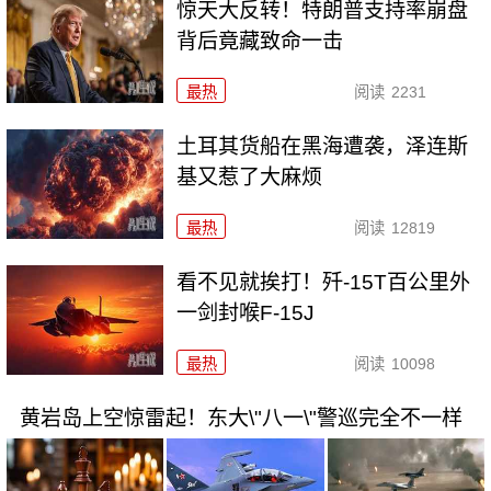
惊天大反转！特朗普支持率崩盘
背后竟藏致命一击
最热
阅读
2231
土耳其货船在黑海遭袭，泽连斯
基又惹了大麻烦
最热
阅读
12819
看不见就挨打！歼-15T百公里外
一剑封喉F-15J
最热
阅读
10098
黄岩岛上空惊雷起！东大\"八一\"警巡完全不一样