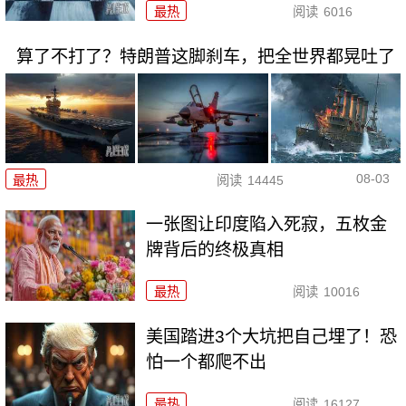
最热
阅读
6016
算了不打了？特朗普这脚刹车，把全世界都晃吐了
08-03
最热
阅读
14445
一张图让印度陷入死寂，五枚金
牌背后的终极真相
最热
阅读
10016
美国踏进3个大坑把自己埋了！恐
怕一个都爬不出
最热
阅读
16127