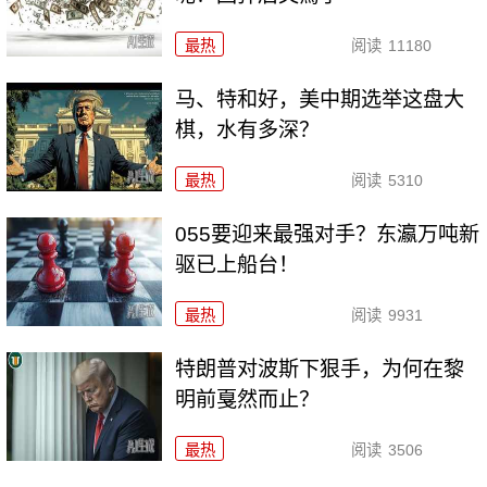
最热
阅读
11180
马、特和好，美中期选举这盘大
棋，水有多深？
最热
阅读
5310
055要迎来最强对手？东瀛万吨新
驱已上船台！
最热
阅读
9931
特朗普对波斯下狠手，为何在黎
明前戛然而止？
最热
阅读
3506