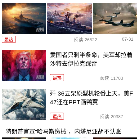
07-31
最热
阅读
26522
爱国者只剩半条命，美军却拉着
沙特去伊拉克踩雷
最热
阅读
11703
歼-36五架原型机轮番上天，美F-
47还在PPT画鸭翼
最热
阅读
20387
特朗普官宣“哈马斯缴械”，内塔尼亚胡不认账