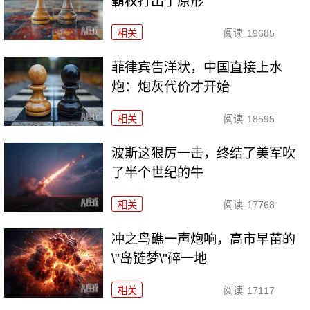
霸权打出了原形
相关
阅读
19685
菲律宾告洋状，中国直接上水
炮：炮灰代价才开始
相关
阅读
18595
波斯这狠厉一击，终结了美军吹
了半个世纪的牛
相关
阅读
17768
冲之鸟礁一声炮响，高市早苗的
\"岛链梦\"碎一地
相关
阅读
17117