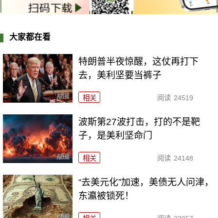
大家都在看
特朗普半夜惊醒，这仗再打下
去，美利坚要当裤子
相关
阅读
24519
波斯第27波打击，打的不是靶
子，是美利坚命门
相关
阅读
24148
“去美元化”加速，美债无人问津，
东瀛被锁死！