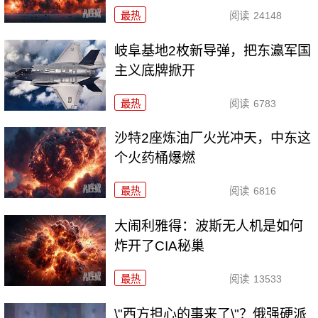
最热
阅读
24148
岐阜基地2枚新导弹，把东瀛军国
主义底牌掀开
最热
阅读
6783
沙特2座炼油厂火光冲天，中东这
个火药桶爆燃
最热
阅读
6816
大闹利雅得：波斯无人机是如何
炸开了CIA秘巢
最热
阅读
13533
\"西方担心的事来了\"？俄强硬派