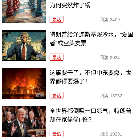
为何突然炸了锅
最热
阅读
3409
特朗普给泽连斯基泼冷水，“爱国
者”或空头支票
最热
阅读
3024
这事要干了，不但中东要爆，世
界都得要爆了！
最热
阅读
18762
全世界都倒吸一口凉气，特朗普
却在家偷偷P图？
最热
阅读
10291