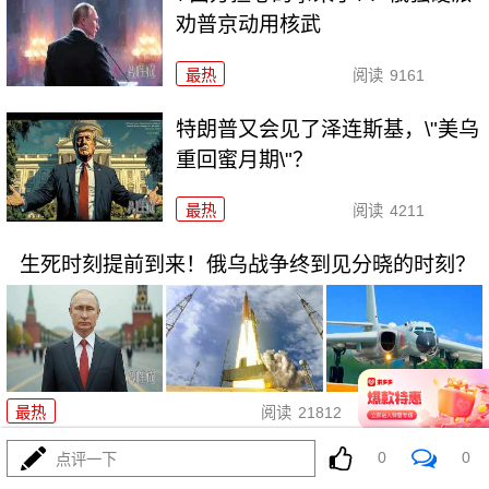
劝普京动用核武
最热
阅读
9161
特朗普又会见了泽连斯基，\"美乌
重回蜜月期\"？
最热
阅读
4211
生死时刻提前到来！俄乌战争终到见分晓的时刻？
07-31
最热
阅读
21812
0
0
点评一下
巴铁横扫海湾：沙科之后谁会是