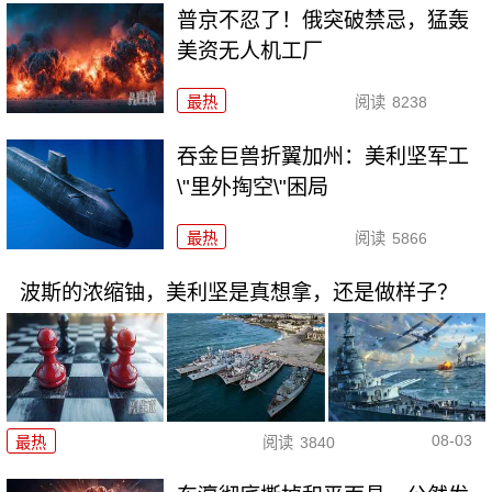
普京不忍了！俄突破禁忌，猛轰
美资无人机工厂
最热
阅读
8238
吞金巨兽折翼加州：美利坚军工
\"里外掏空\"困局
最热
阅读
5866
波斯的浓缩铀，美利坚是真想拿，还是做样子？
08-03
最热
阅读
3840