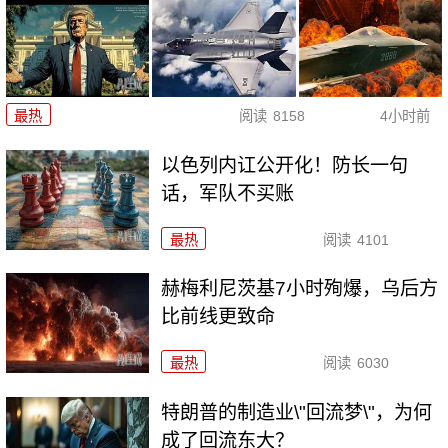
最热
阅读
8158
4小时前
以色列内讧公开化！防长一句
话，军队不买账
最热
阅读
4101
赫梅利尼茨基7小时殉爆，乌后方
比前线更致命
最热
阅读
6030
特朗普的制造业\"回流梦\"，为何
成了回流东大？