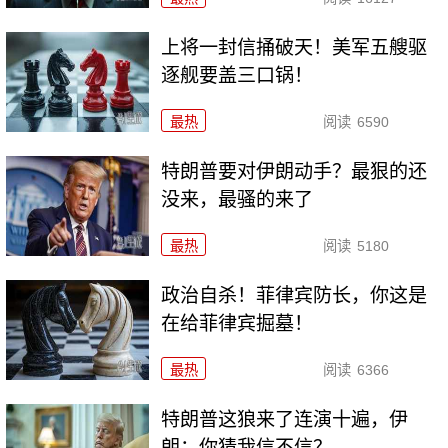
上将一封信捅破天！美军五艘驱
逐舰要盖三口锅！
最热
阅读
6590
特朗普要对伊朗动手？最狠的还
没来，最骚的来了
最热
阅读
5180
政治自杀！菲律宾防长，你这是
在给菲律宾掘墓！
最热
阅读
6366
特朗普这狼来了连演十遍，伊
朗：你猜我信不信？