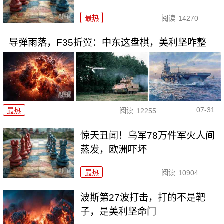
最热
阅读
14270
导弹雨落，F35折翼：中东这盘棋，美利坚咋整
07-31
最热
阅读
12255
惊天丑闻！乌军78万件军火人间
蒸发，欧洲吓坏
最热
阅读
10904
波斯第27波打击，打的不是靶
子，是美利坚命门