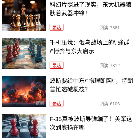
科幻片照进了现实，东大机器狼
驮着武器冲锋！
最热
阅读
7581
千机压境：俄乌战场上的\"蜂群
\"博弈与东大启示
最热
阅读
7312
波斯要给中东\"物理断网\"，特朗
普忙递橄榄枝？
最热
阅读
6106
F-35真被波斯导弹端了！美军这
次到底输在哪