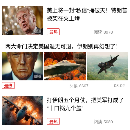
美上将一封“私信”捅破天！特朗普
被架在火上烤
最热
阅读
8978
两大命门决定美国退无可退，伊朗别再幻想了！
08-02
最热
阅读
6667
打伊朗五个月仗，把美军打成了
“十口锅九个盖”
最热
阅读
5080