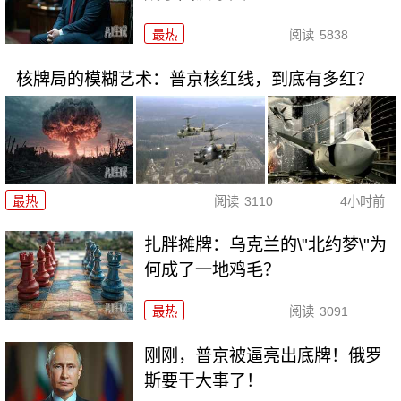
最热
阅读
5838
核牌局的模糊艺术：普京核红线，到底有多红？
最热
阅读
3110
4小时前
扎胖摊牌：乌克兰的\"北约梦\"为
何成了一地鸡毛？
最热
阅读
3091
刚刚，普京被逼亮出底牌！俄罗
斯要干大事了！