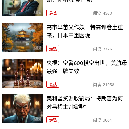
最热
阅读
4363
高市早苗又作妖！特高课卷土重
来，日本三重困境
最热
阅读
3776
央视：空警600横空出世，美航母
最强王牌失效
最热
阅读
21958
美利坚资源收割局：特朗普为何
对乌稀土\"摊牌\"
最热
阅读
9684