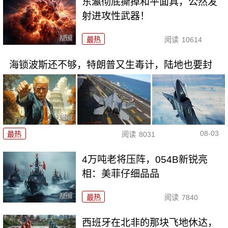
东瀛彻底撕掉和平面具，公然发
射进攻性武器！
最热
阅读
10614
海锁波斯还不够，特朗普又生毒计，陆地也要封
08-03
最热
阅读
8031
4万吨老将压阵，054B新锐亮
相：美菲仔细品品
最热
阅读
7840
西班牙在北非的那块飞地休达，