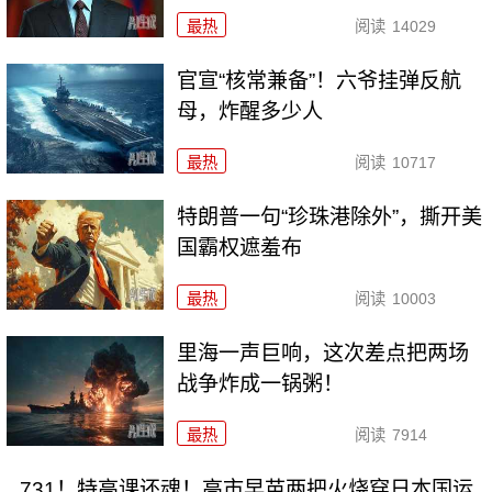
最热
阅读
14029
官宣“核常兼备”！六爷挂弹反航
母，炸醒多少人
最热
阅读
10717
特朗普一句“珍珠港除外”，撕开美
国霸权遮羞布
最热
阅读
10003
里海一声巨响，这次差点把两场
战争炸成一锅粥！
最热
阅读
7914
731！特高课还魂！高市早苗两把火烧穿日本国运