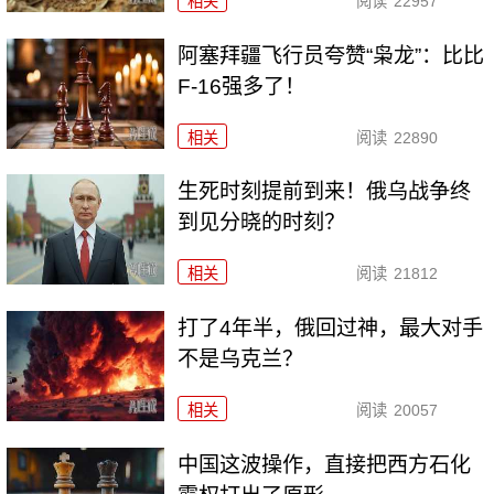
相关
阅读
22957
阿塞拜疆飞行员夸赞“枭龙”：比比
F-16强多了！
相关
阅读
22890
生死时刻提前到来！俄乌战争终
到见分晓的时刻？
相关
阅读
21812
打了4年半，俄回过神，最大对手
不是乌克兰？
相关
阅读
20057
中国这波操作，直接把西方石化