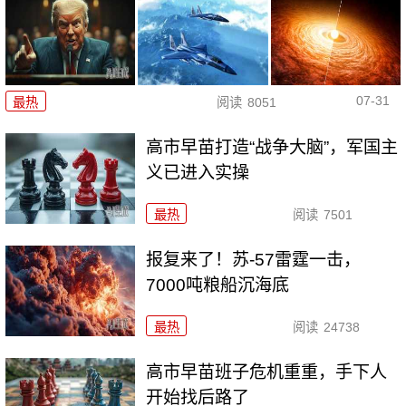
07-31
最热
阅读
8051
高市早苗打造“战争大脑”，军国主
义已进入实操
最热
阅读
7501
报复来了！苏-57雷霆一击，
7000吨粮船沉海底
最热
阅读
24738
高市早苗班子危机重重，手下人
开始找后路了