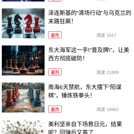
泽连斯基的“清场行动”与乌克兰的
末路狂飙！
最热
阅读
3317
东大海军这一手\"普及牌\"，让美
西方彻底破防！
最热
阅读
21889
南海6天禁航，东大摆下“阳谋
棋”，锤炼铁拳头！
最热
阅读
18962
美利坚亲自下场救日元，结果
呢？回弹后又蔫了