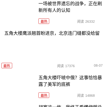
一场被世界遗忘的战争，正在刷
新所有人的认知
最热
阅读
26332
五角大楼鹰派翘首盼进京，北京连门缝都没给留
08-07
最热
阅读
17376
五角大楼吓唬中俄？这事恰恰暴
露了美军的底裤
最热
阅读
14868