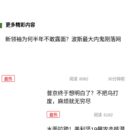
更多精彩内容
新领袖为何半年不敢露面？波斯最大内鬼刚落网
最热
阅读
8082
30分钟前
普京终于想明白了？不把乌打
废，麻烦就无穷尽
最热
阅读
6182
水面拉跨！美利坚19艘攻击核潜