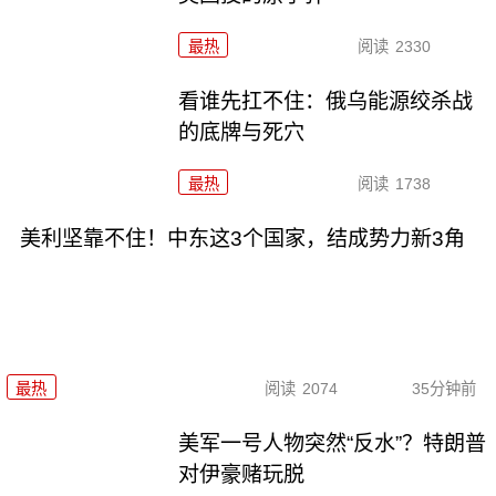
最热
阅读
2330
看谁先扛不住：俄乌能源绞杀战
的底牌与死穴
最热
阅读
1738
美利坚靠不住！中东这3个国家，结成势力新3角
最热
阅读
2074
35分钟前
美军一号人物突然“反水”？特朗普
对伊豪赌玩脱