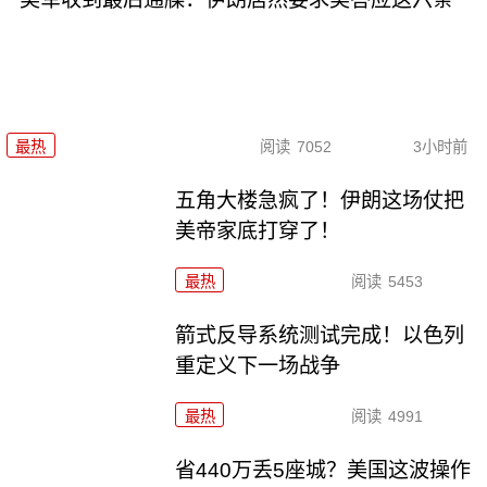
最热
阅读
7052
3小时前
五角大楼急疯了！伊朗这场仗把
美帝家底打穿了！
最热
阅读
5453
箭式反导系统测试完成！以色列
重定义下一场战争
最热
阅读
4991
省440万丢5座城？美国这波操作