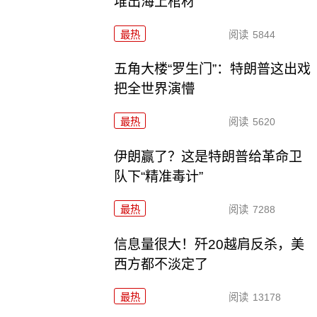
堆出海上棺材
最热
阅读
5844
五角大楼“罗生门”：特朗普这出戏
把全世界演懵
最热
阅读
5620
伊朗赢了？这是特朗普给革命卫
队下“精准毒计”
最热
阅读
7288
信息量很大！歼20越肩反杀，美
西方都不淡定了
最热
阅读
13178