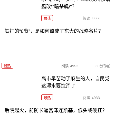
艇改\"暗杀艇\"？
最热
阅读
4444
铁打的“6爷”，是如何熬成了东大的战略名片？
最热
阅读
4952
30分钟前
高市早苗动了麻生的人，自民党
这潭水要搅浑了
最热
阅读
4933
后院起火，前防长逼宫泽连斯基，低头或硬扛？