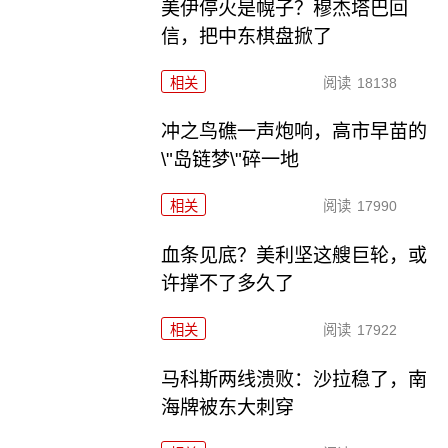
美伊停火是幌子？穆杰塔巴回
信，把中东棋盘掀了
相关
阅读
18138
冲之鸟礁一声炮响，高市早苗的
\"岛链梦\"碎一地
相关
阅读
17990
血条见底？美利坚这艘巨轮，或
许撑不了多久了
相关
阅读
17922
马科斯两线溃败：沙拉稳了，南
海牌被东大刺穿