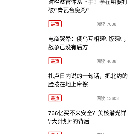
对检察官体系下手！李在明要打
破\"青瓦台魔咒\"
最热
阅读
7038
电商哭晕：俄乌互相砸\"饭碗\"，
战争已没有后方
最热
阅读
4688
扎卢日内说的一句话，把北约的
脸按在地上摩擦
最热
阅读
13603
766亿买不来安全？美核潜光鲜
\"大计划\"的背后