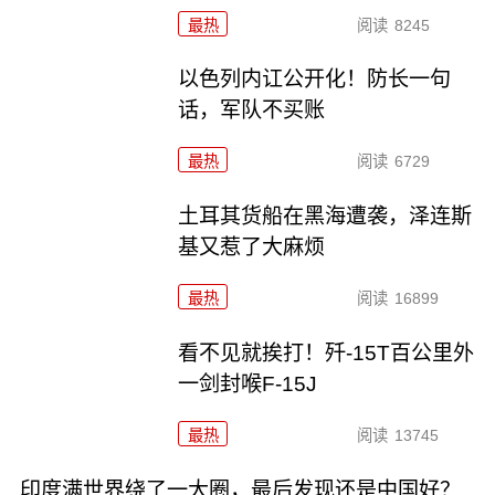
最热
阅读
8245
以色列内讧公开化！防长一句
话，军队不买账
最热
阅读
6729
土耳其货船在黑海遭袭，泽连斯
基又惹了大麻烦
最热
阅读
16899
看不见就挨打！歼-15T百公里外
一剑封喉F-15J
最热
阅读
13745
印度满世界绕了一大圈，最后发现还是中国好？