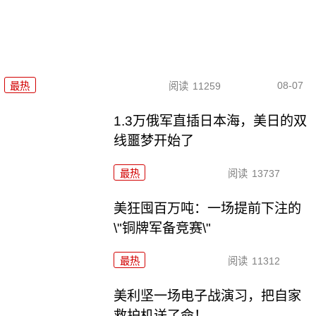
08-07
最热
阅读
11259
1.3万俄军直插日本海，美日的双
线噩梦开始了
最热
阅读
13737
美狂囤百万吨：一场提前下注的
\"铜牌军备竞赛\"
最热
阅读
11312
美利坚一场电子战演习，把自家
救护机送了命！