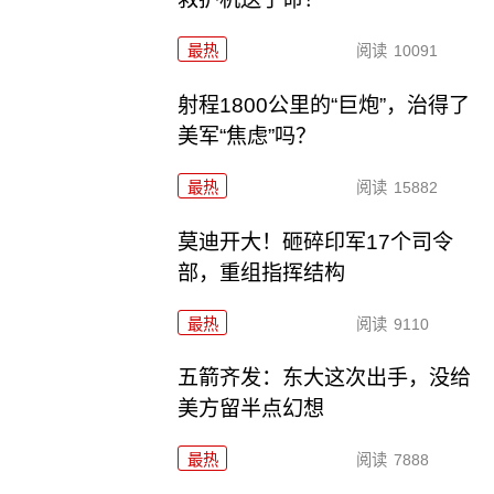
最热
阅读
10091
射程1800公里的“巨炮”，治得了
美军“焦虑”吗？
最热
阅读
15882
莫迪开大！砸碎印军17个司令
部，重组指挥结构
最热
阅读
9110
五箭齐发：东大这次出手，没给
美方留半点幻想
最热
阅读
7888