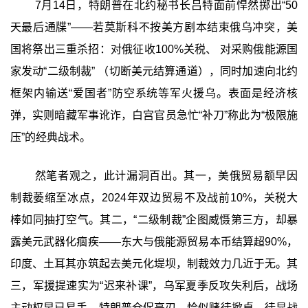
7月14日，特朗普在北约秘书长吕特面前悍然掷出“50
天最后通牒”——若莫斯科不按美方剧本结束俄乌冲突，美
国将祭出三重杀招：对俄征收100%关税、 对采购俄能源国
家发动“二级制裁” （切断美元结算通道），同时加速向北约
框架内输送“爱国者”防空系统等军火援乌。表面是经济核
弹，实则暗藏军事讹诈，白宫官员急忙“补刀”称此为“极限施
压”的经典战术。
然笔者观之，此计漏洞百出。其一，美俄贸易额早因
制裁萎缩至冰点，2024年双边贸易不及战前10%，关税大
棒如同抽打空气。其二，“二级制裁”企图威慑第三方，却暴
露美元武器化痼疾——东大与俄能源贸易本币结算超90%，
印度、土耳其亦筑起去美元化堤坝，制裁效力几近于无。其
三，军援提速实为“迟来补课”，乌军夏季反攻失利后，战场
主动权早已易手。特朗普仓促亮刃，恰似赌徒掀桌，徒显战