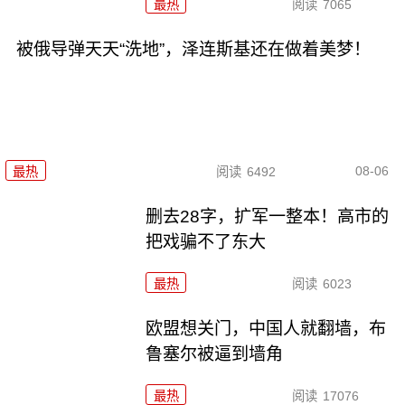
最热
阅读
7065
被俄导弹天天“洗地”，泽连斯基还在做着美梦！
08-06
最热
阅读
6492
删去28字，扩军一整本！高市的
把戏骗不了东大
最热
阅读
6023
欧盟想关门，中国人就翻墙，布
鲁塞尔被逼到墙角
最热
阅读
17076