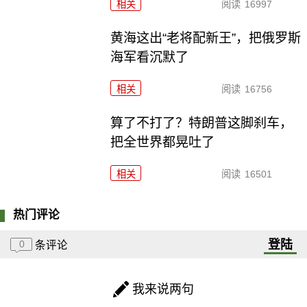
相关
阅读
16997
黄海这出“老将配新王”，把俄罗斯
海军看沉默了
相关
阅读
16756
算了不打了？特朗普这脚刹车，
把全世界都晃吐了
相关
阅读
16501
热门评论
登陆
0
条评论
我来说两句