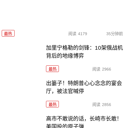
最热
阅读
4179
35分钟前
加里宁格勒的剑锋：10架俄战机
背后的地缘博弈
最热
阅读
2966
出篓子！特朗普心心念念的宴会
厅，被法官喊停
最热
阅读
2856
高市不敢说的话，长崎市长敢！
美国投的原子弹