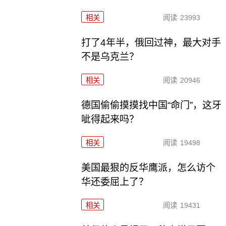
相关
阅读
23993
打了4年半，俄回过神，最大对手
不是乌克兰？
相关
阅读
20946
德国偷偷摸摸找中国“命门”，这牙
呲得起来吗？
相关
阅读
19498
美国最狠的反华鹰派，怎么访个
华还委屈上了？
相关
阅读
19431