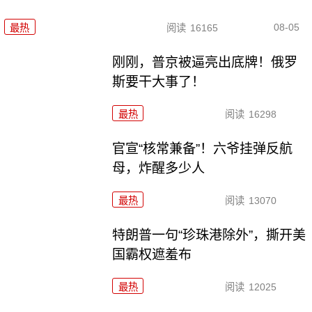
08-05
最热
阅读
16165
刚刚，普京被逼亮出底牌！俄罗
斯要干大事了！
最热
阅读
16298
官宣“核常兼备”！六爷挂弹反航
母，炸醒多少人
最热
阅读
13070
特朗普一句“珍珠港除外”，撕开美
国霸权遮羞布
最热
阅读
12025