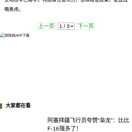
略焦虑。
上一页
下一页
大家都在看
阿塞拜疆飞行员夸赞“枭龙”：比比
F-16强多了！