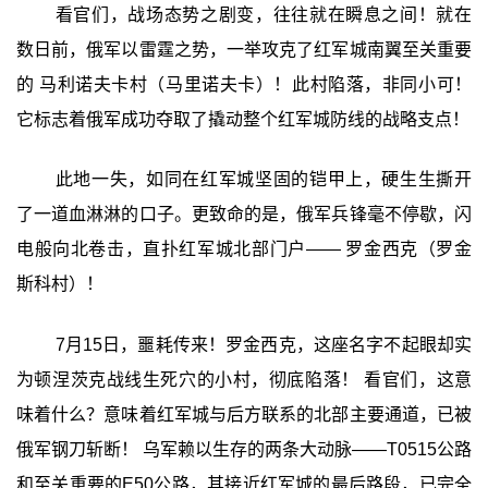
看官们，战场态势之剧变，往往就在瞬息之间！就在
数日前，俄军以雷霆之势，一举攻克了红军城南翼至关重要
的 马利诺夫卡村（马里诺夫卡）！此村陷落，非同小可！
它标志着俄军成功夺取了撬动整个红军城防线的战略支点！
此地一失，如同在红军城坚固的铠甲上，硬生生撕开
了一道血淋淋的口子。更致命的是，俄军兵锋毫不停歇，闪
电般向北卷击，直扑红军城北部门户—— 罗金西克（罗金
斯科村）！
7月15日，噩耗传来！罗金西克，这座名字不起眼却实
为顿涅茨克战线生死穴的小村，彻底陷落！ 看官们，这意
味着什么？意味着红军城与后方联系的北部主要通道，已被
俄军钢刀斩断！ 乌军赖以生存的两条大动脉——T0515公路
和至关重要的E50公路，其接近红军城的最后路段，已完全