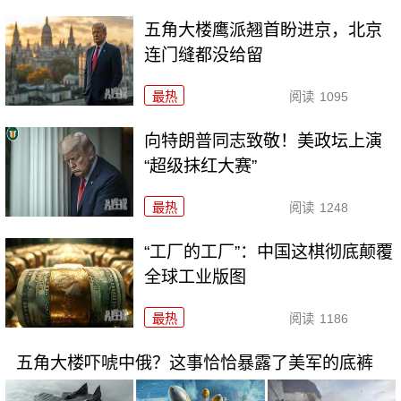
五角大楼鹰派翘首盼进京，北京
连门缝都没给留
最热
阅读
1095
向特朗普同志致敬！美政坛上演
“超级抹红大赛”
最热
阅读
1248
“工厂的工厂”：中国这棋彻底颠覆
全球工业版图
最热
阅读
1186
五角大楼吓唬中俄？这事恰恰暴露了美军的底裤