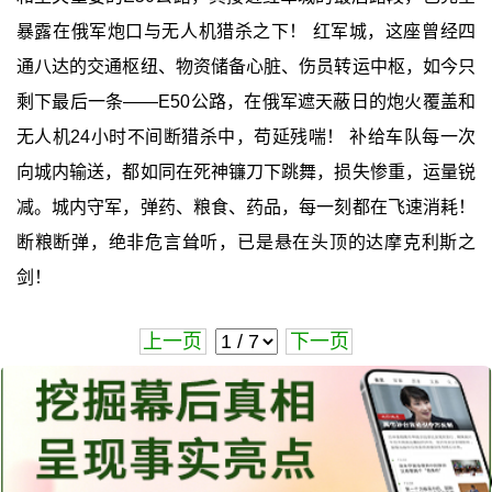
暴露在俄军炮口与无人机猎杀之下！ 红军城，这座曾经四
通八达的交通枢纽、物资储备心脏、伤员转运中枢，如今只
剩下最后一条——E50公路，在俄军遮天蔽日的炮火覆盖和
无人机24小时不间断猎杀中，苟延残喘！ 补给车队每一次
向城内输送，都如同在死神镰刀下跳舞，损失惨重，运量锐
减。城内守军，弹药、粮食、药品，每一刻都在飞速消耗！
断粮断弹，绝非危言耸听，已是悬在头顶的达摩克利斯之
剑！
上一页
下一页