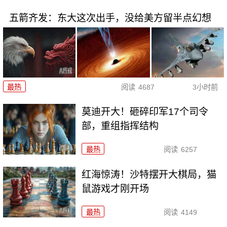
五箭齐发：东大这次出手，没给美方留半点幻想
最热
阅读
4687
3小时前
莫迪开大！砸碎印军17个司令
部，重组指挥结构
最热
阅读
6257
红海惊涛！沙特摆开大棋局，猫
鼠游戏才刚开场
最热
阅读
4149