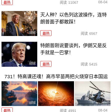
08-04
最热
阅读
11067
灭人种？以色列这波操作，连特
朗普面子都敢踩！
最热
阅读
6567
特朗普刚说要谈判，伊朗又是反
手就是一巴掌！
最热
阅读
5415
731！特高课还魂！高市早苗两把火烧穿日本国运
08-04
最热
阅读
4991