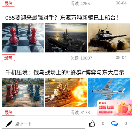
08-04
最热
阅读
4255
055要迎来最强对手？东瀛万吨新驱已上船台！
08-04
最热
阅读
10807
千机压境：俄乌战场上的\"蜂群\"博弈与东大启示
08-04
最热
阅读
8178
0
0
点评一下
算了不打了？特朗普这脚刹车，