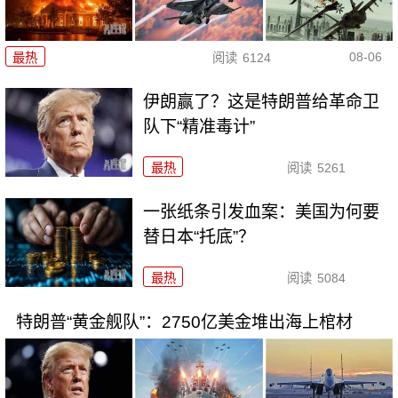
08-06
最热
阅读
6124
伊朗赢了？这是特朗普给革命卫
队下“精准毒计”
最热
阅读
5261
一张纸条引发血案：美国为何要
替日本“托底”？
最热
阅读
5084
特朗普“黄金舰队”：2750亿美金堆出海上棺材