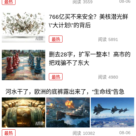
08-06
最热
阅读
3559
766亿买不来安全？美核潜光鲜
\"大计划\"的背后
最热
阅读
5891
删去28字，扩军一整本！高市的
把戏骗不了东大
最热
阅读
4980
河水干了，欧洲的底裤露出来了，“生命线”告急
08-06
最热
阅读
10382