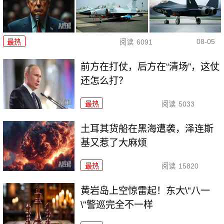
08-05
最热
阅读
6091
前方在打仗，后方在“清场”，这仗
还怎么打？
最热
阅读
5033
土耳其货船在黑海遭袭，泽连斯
基又惹了大麻烦
最热
阅读
15820
黄岩岛上空惊雷起！东大\"八一
\"警巡完全不一样