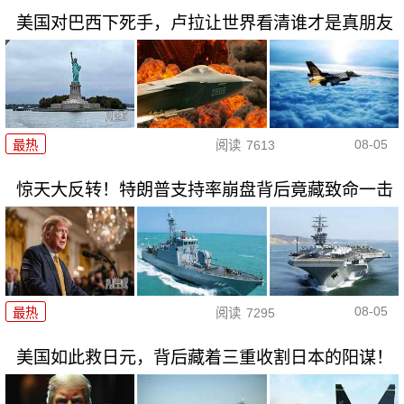
美国对巴西下死手，卢拉让世界看清谁才是真朋友
08-05
最热
阅读
7613
惊天大反转！特朗普支持率崩盘背后竟藏致命一击
08-05
最热
阅读
7295
美国如此救日元，背后藏着三重收割日本的阳谋！