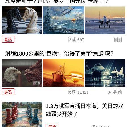
印度豪赌千亿卢比，要对中国光伏“卡脖子”？
最热
阅读
697
刚刚
射程1800公里的“巨炮”，治得了美军“焦虑”吗？
最热
阅读
11421
3小时前
1.3万俄军直插日本海，美日的双
线噩梦开始了