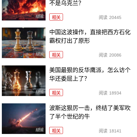
不是乌克兰？
相关
阅读
20445
中国这波操作，直接把西方石化
霸权打出了原形
相关
阅读
20086
美国最狠的反华鹰派，怎么访个
华还委屈上了？
相关
阅读
18934
波斯这狠厉一击，终结了美军吹
了半个世纪的牛
相关
阅读
18141