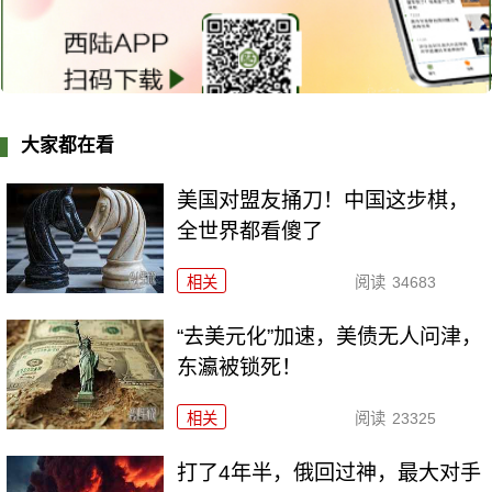
大家都在看
美国对盟友捅刀！中国这步棋，
全世界都看傻了
相关
阅读
34683
“去美元化”加速，美债无人问津，
东瀛被锁死！
相关
阅读
23325
打了4年半，俄回过神，最大对手