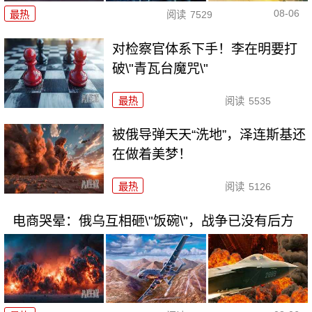
08-06
最热
阅读
7529
对检察官体系下手！李在明要打
破\"青瓦台魔咒\"
最热
阅读
5535
被俄导弹天天“洗地”，泽连斯基还
在做着美梦！
最热
阅读
5126
电商哭晕：俄乌互相砸\"饭碗\"，战争已没有后方