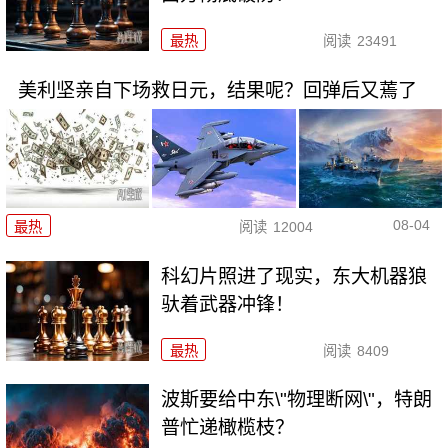
最热
阅读
23491
美利坚亲自下场救日元，结果呢？回弹后又蔫了
08-04
最热
阅读
12004
科幻片照进了现实，东大机器狼
驮着武器冲锋！
最热
阅读
8409
波斯要给中东\"物理断网\"，特朗
普忙递橄榄枝？