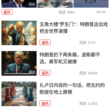
08-06
最热
阅读
3864
五角大楼“罗生门”：特朗普这出戏
把全世界演懵
最热
阅读
3772
特朗普扔下两条路，波斯都不
选，美军机又被揍
最热
阅读
16694
扎卢日内说的一句话，把北约的
脸按在地上摩擦
最热
阅读
11903