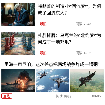
特朗普的制造业\"回流梦\"，为何
成了回流东大？
最热
阅读
7243
扎胖摊牌：乌克兰的\"北约梦\"为
何成了一地鸡毛？
最热
阅读
4262
里海一声巨响，这次差点把两场战争炸成一锅粥！
08-05
最热
阅读
8922