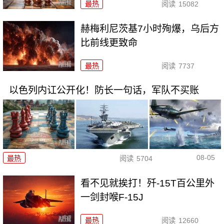
最热
阅读
15082
赫梅利尼茨基7小时殉爆，乌后方
比前线更致命
最热
阅读
7737
以色列内讧公开化！防长一句话，军队不买账
08-05
最热
阅读
5704
看不见就挨打！歼-15T百公里外
一剑封喉F-15J
最热
阅读
12660