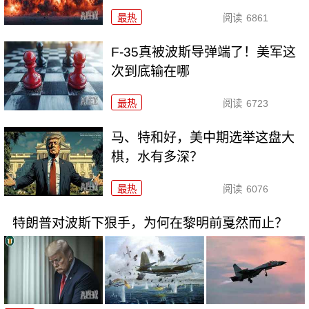
最热
阅读
6861
F-35真被波斯导弹端了！美军这
次到底输在哪
最热
阅读
6723
马、特和好，美中期选举这盘大
棋，水有多深？
最热
阅读
6076
特朗普对波斯下狠手，为何在黎明前戛然而止？