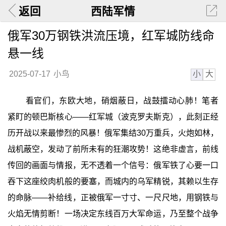
返回
西陆军情
俄军30万钢铁洪流压境，红军城防线命
悬一线
小
大
2025-07-17
小鸟
看官们，东欧大地，硝烟蔽日，战鼓擂动心肺！笔者
紧盯的顿巴斯核心——红军城（波克罗夫斯克），此刻正经
历开战以来最惨烈的风暴！俄军集结30万重兵，火炮如林，
战机蔽空，发动了前所未有的狂潮攻势！这绝非虚言，前线
传回的画面与情报，无不透着一个信号：俄军铁了心要一口
吞下这座绞肉机般的要塞，而城内的乌军精锐，其赖以生存
的命脉——补给线，正被俄军一寸寸、一尺尺地，用钢铁与
火焰无情剪断！一场决定东线百万大军命运，乃至整个战争