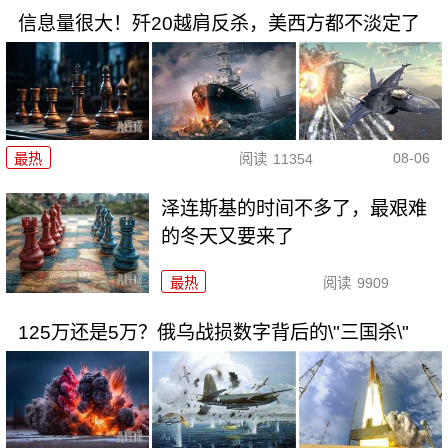
信息量很大！歼20越肩反杀，美西方都不淡定了
08-06
最热
阅读
11354
泽连斯基的时间不多了，最艰难
的冬天又要来了
最热
阅读
9909
125万还是5万？俄乌战损数字背后的\"三国杀\"