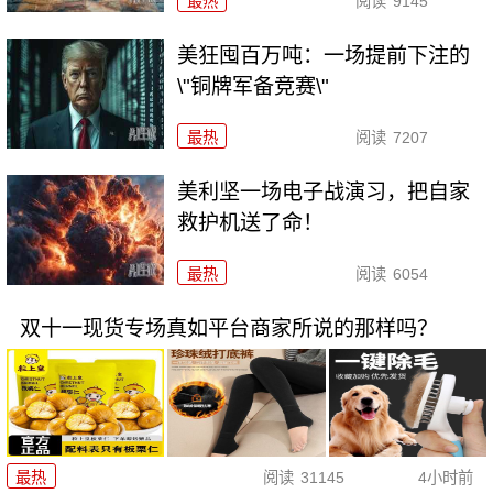
最热
阅读
9145
美狂囤百万吨：一场提前下注的
\"铜牌军备竞赛\"
最热
阅读
7207
美利坚一场电子战演习，把自家
救护机送了命！
最热
阅读
6054
双十一现货专场真如平台商家所说的那样吗？
最热
阅读
31145
4小时前