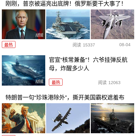
刚刚，普京被逼亮出底牌！俄罗斯要干大事了！
08-04
最热
阅读
15337
官宣“核常兼备”！六爷挂弹反航
母，炸醒多少人
最热
阅读
12063
特朗普一句“珍珠港除外”，撕开美国霸权遮羞布