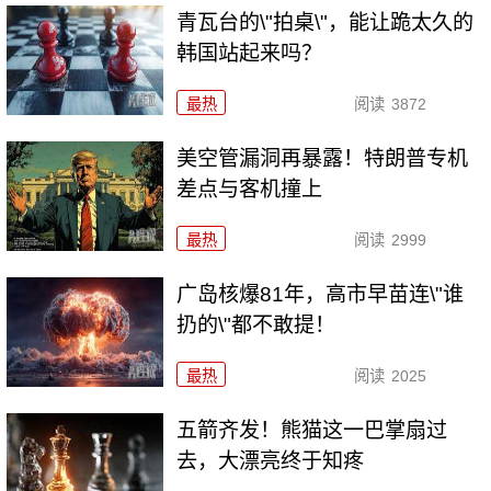
青瓦台的\"拍桌\"，能让跪太久的
韩国站起来吗？
最热
阅读
3872
美空管漏洞再暴露！特朗普专机
差点与客机撞上
最热
阅读
2999
广岛核爆81年，高市早苗连\"谁
扔的\"都不敢提！
最热
阅读
2025
五箭齐发！熊猫这一巴掌扇过
去，大漂亮终于知疼