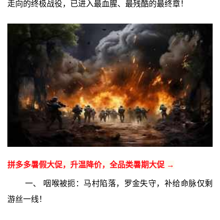
走向的终极战役，已进入最血腥、最残酷的最终章！
拼多多暑假大促，升温降价，全品类暑期大促 →
一、 咽喉被扼：马村陷落，罗金失守，补给命脉仅剩
游丝一线！