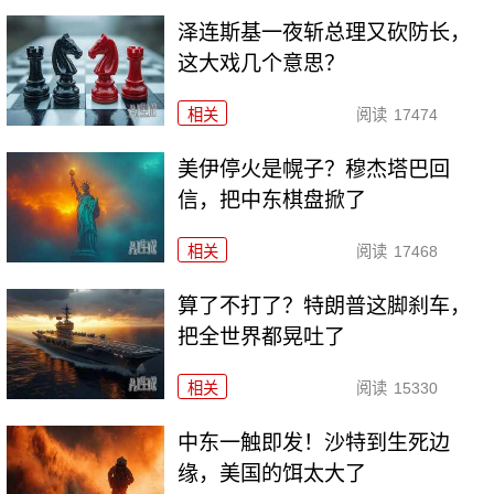
泽连斯基一夜斩总理又砍防长，
这大戏几个意思？
相关
阅读
17474
美伊停火是幌子？穆杰塔巴回
信，把中东棋盘掀了
相关
阅读
17468
算了不打了？特朗普这脚刹车，
把全世界都晃吐了
相关
阅读
15330
中东一触即发！沙特到生死边
缘，美国的饵太大了