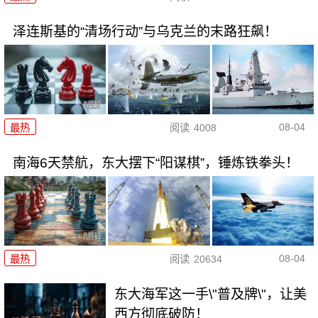
泽连斯基的“清场行动”与乌克兰的末路狂飙！
08-04
最热
阅读
4008
南海6天禁航，东大摆下“阳谋棋”，锤炼铁拳头！
08-04
最热
阅读
20634
东大海军这一手\"普及牌\"，让美
西方彻底破防！