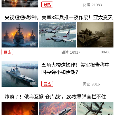
最热
阅读
21083
央视短短5秒钟，美军3年兵推一夜作废！亚太变天
08-06
最热
阅读
16917
五角大楼这操作！美军报告称中
国导弹不如伊朗？
最热
阅读
9015
炸疯了！俄乌互掀“仓库战”，28枚导弹全拦不住