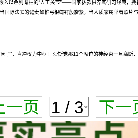
嵌入以色列脊柱的“人工关节”——国家拨款供养其研习经典，换
当国际法庭的谴责如椎弓根螺钉般旋紧，当人质家属举着照片
症因子”，直冲权力中枢！ 沙斯党那11个席位的神经束一旦离
上一页
下一