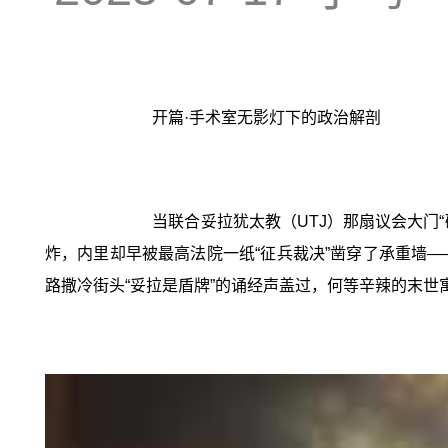
开篇·手术室无影灯下的政治解剖
当联合妥拉犹太教（UTJ）那扇议会大门
炸，内里却早被最高法院一纸“征兵裁决”凿穿了承重墙—
路撒冷街头“妥拉是盾牌”的诵经声盖过，何等辛辣的末世