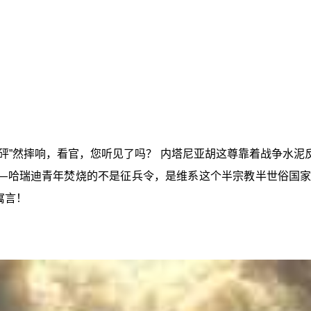
“砰”然摔响，看官，您听见了吗？ 内塔尼亚胡这尊靠着战争水泥
—哈瑞迪青年焚烧的不是征兵令，是维系这个半宗教半世俗国家
寓言！