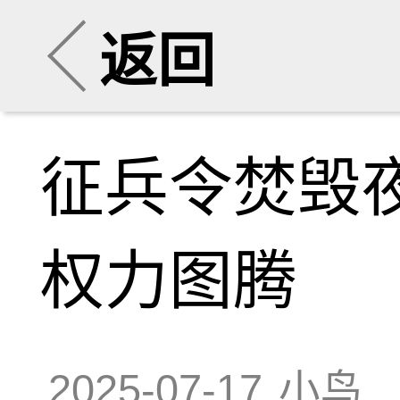
返回
征兵令焚毁
权力图腾
2025-07-17
小鸟