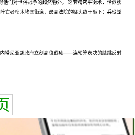
得他们对世俗战争的超然物外。 这套精密平衡术，恰似腰
与阵亡者棺木堵塞街道，最高法院的榔头终于砸下：兵役豁
断，内塔尼亚胡政府立刻高位截瘫——连预算表决的膝跳反射
页