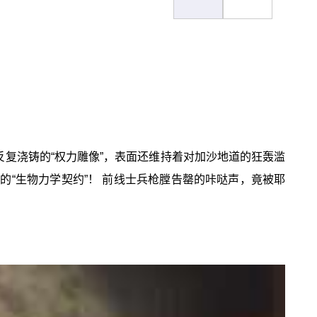
反复浇铸的“权力雕像”，表面还维持着对加沙地道的狂轰滥
的“生物力学契约”！ 前线士兵枪膛告罄的咔哒声，竟被耶