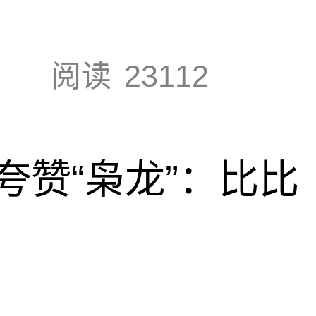
阅读
23112
夸赞“枭龙”：比比