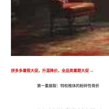
拼多多暑假大促，升温降价，全品类暑期大促 →
第一重崩裂：特权椎体的粉碎性骨折