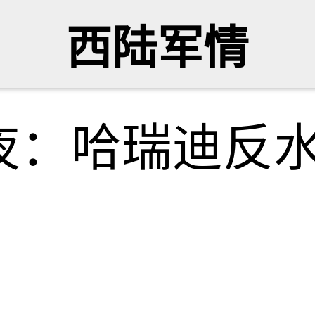
西陆军情
夜：哈瑞迪反