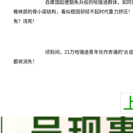
自建国起便豁免兵役的哈瑞迪群体，如同
椎峡部的骨小梁结构，看似稳固却经不起时代重力挤压！
免？违宪！
顷刻间，21万哈瑞迪青年化作奔涌的“炎
都将消失！