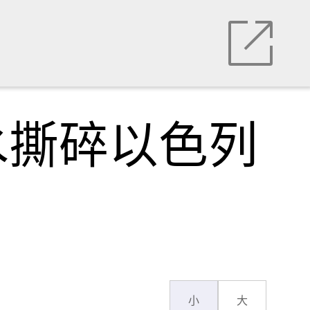
水撕碎以色列
小
大