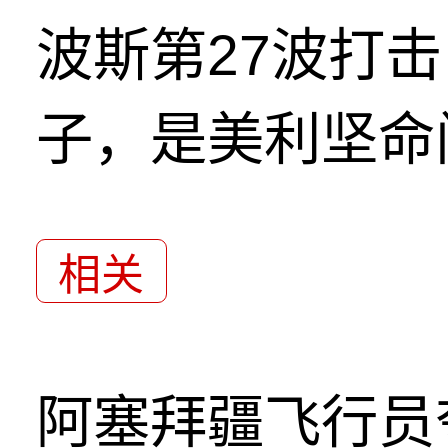
波斯第27波打
子，是美利坚命
相关
阿塞拜疆飞行员