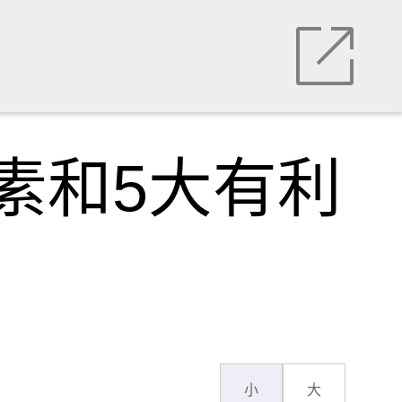
素和5大有利
小
大