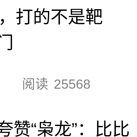
击，打的不是靶
门
阅读
25568
夸赞“枭龙”：比比