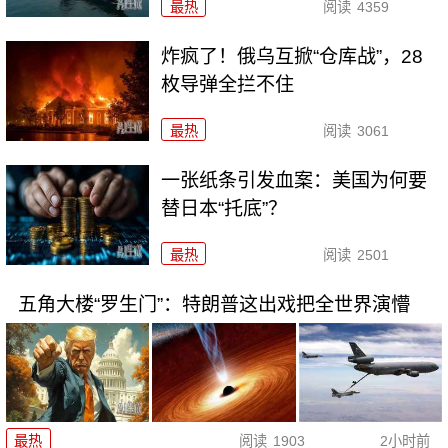
最热
阅读
4359
炸疯了！俄乌互掀“仓库战”，28
枚导弹全拦不住
最热
阅读
3061
一张纸条引发血案：美国为何要
替日本“托底”？
最热
阅读
2501
五角大楼“罗生门”：特朗普这出戏把全世界演懵
最热
阅读
1903
2小时前