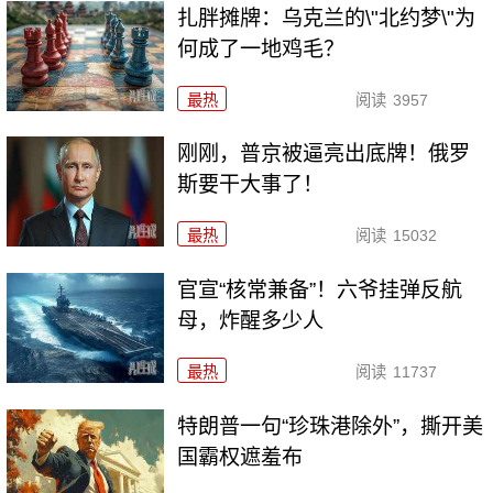
扎胖摊牌：乌克兰的\"北约梦\"为
何成了一地鸡毛？
最热
阅读
3957
刚刚，普京被逼亮出底牌！俄罗
斯要干大事了！
最热
阅读
15032
官宣“核常兼备”！六爷挂弹反航
母，炸醒多少人
最热
阅读
11737
特朗普一句“珍珠港除外”，撕开美
国霸权遮羞布