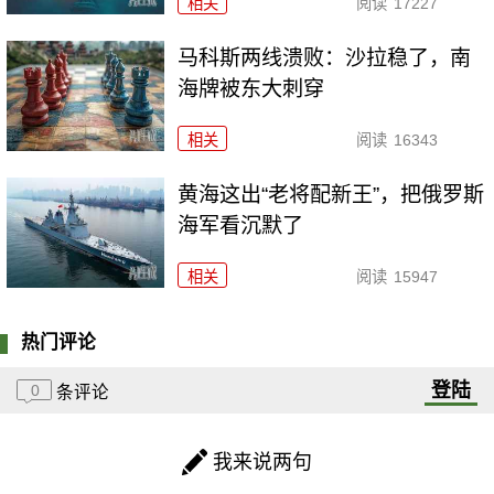
相关
阅读
17227
马科斯两线溃败：沙拉稳了，南
海牌被东大刺穿
相关
阅读
16343
黄海这出“老将配新王”，把俄罗斯
海军看沉默了
相关
阅读
15947
热门评论
登陆
0
条评论
我来说两句