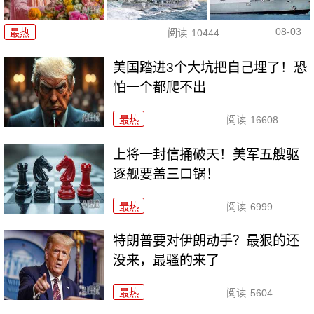
08-03
最热
阅读
10444
美国踏进3个大坑把自己埋了！恐
怕一个都爬不出
最热
阅读
16608
上将一封信捅破天！美军五艘驱
逐舰要盖三口锅！
最热
阅读
6999
特朗普要对伊朗动手？最狠的还
没来，最骚的来了
最热
阅读
5604