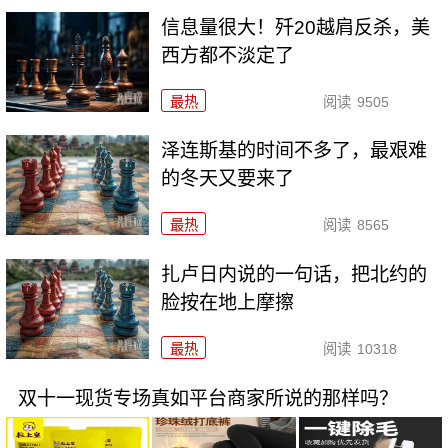
信息量很大！歼20越肩反杀，美
西方都不淡定了
最热
阅读
9505
泽连斯基的时间不多了，最艰难
的冬天又要来了
最热
阅读
8565
扎卢日内说的一句话，把北约的
脸按在地上摩擦
最热
阅读
10318
双十一现货专场真如平台商家所说的那样吗？