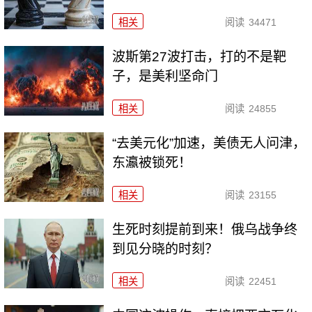
相关
阅读
34471
波斯第27波打击，打的不是靶
子，是美利坚命门
相关
阅读
24855
“去美元化”加速，美债无人问津，
东瀛被锁死！
相关
阅读
23155
生死时刻提前到来！俄乌战争终
到见分晓的时刻？
相关
阅读
22451