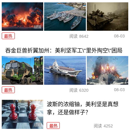
08-03
最热
阅读
8642
吞金巨兽折翼加州：美利坚军工\"里外掏空\"困局
08-03
最热
阅读
6320
波斯的浓缩铀，美利坚是真想
拿，还是做样子？
最热
阅读
4252