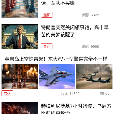
话，军队不买账
最热
阅读
5322
特朗普突然关闭领事馆，高市早
苗的美梦该醒了
最热
阅读
9998
黄岩岛上空惊雷起！东大\"八一\"警巡完全不一样
08-05
最热
阅读
14592
赫梅利尼茨基7小时殉爆，乌后方
比前线更致命