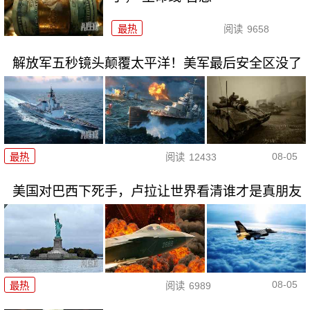
最热
阅读
9658
解放军五秒镜头颠覆太平洋！美军最后安全区没了
08-05
最热
阅读
12433
美国对巴西下死手，卢拉让世界看清谁才是真朋友
08-05
最热
阅读
6989