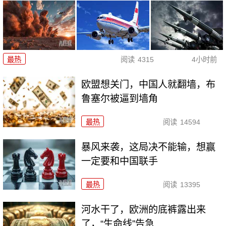
最热
阅读
4315
4小时前
欧盟想关门，中国人就翻墙，布
鲁塞尔被逼到墙角
最热
阅读
14594
暴风来袭，这局决不能输，想赢
一定要和中国联手
最热
阅读
13395
河水干了，欧洲的底裤露出来
了，“生命线”告急