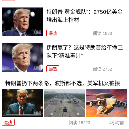
特朗普“黄金舰队”：2750亿美金
堆出海上棺材
最热
阅读
1833
伊朗赢了？这是特朗普给革命卫
队下“精准毒计”
最热
阅读
2752
特朗普扔下两条路，波斯都不选，美军机又被揍
最热
阅读
15223
4小时前