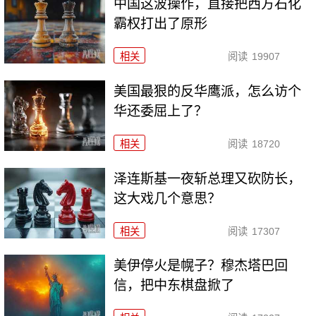
中国这波操作，直接把西方石化
霸权打出了原形
相关
阅读
19907
美国最狠的反华鹰派，怎么访个
华还委屈上了？
相关
阅读
18720
泽连斯基一夜斩总理又砍防长，
这大戏几个意思？
相关
阅读
17307
美伊停火是幌子？穆杰塔巴回
信，把中东棋盘掀了