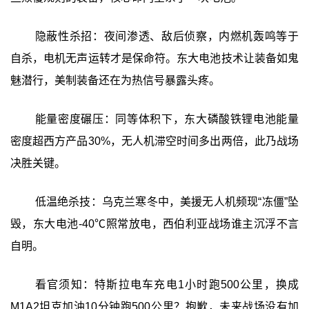
隐蔽性杀招：夜间渗透、敌后侦察，内燃机轰鸣等于
自杀，电机无声运转才是保命符。东大电池技术让装备如鬼
魅潜行，美制装备还在为热信号暴露头疼。
能量密度碾压：同等体积下，东大磷酸铁锂电池能量
密度超西方产品30%，无人机滞空时间多出两倍，此乃战场
决胜关键。
低温绝杀技：乌克兰寒冬中，美援无人机频现“冻僵”坠
毁，东大电池-40℃照常放电，西伯利亚战场谁主沉浮不言
自明。
看官须知：特斯拉电车充电1小时跑500公里，换成
M1A2坦克加油10分钟跑500公里？抱歉，未来战场没有加