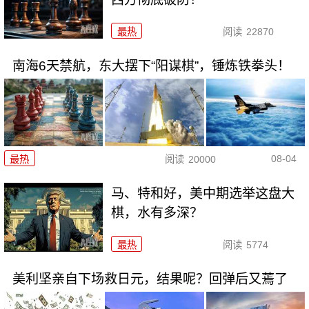
最热
阅读
22870
南海6天禁航，东大摆下“阳谋棋”，锤炼铁拳头！
08-04
最热
阅读
20000
马、特和好，美中期选举这盘大
棋，水有多深？
最热
阅读
5774
美利坚亲自下场救日元，结果呢？回弹后又蔫了