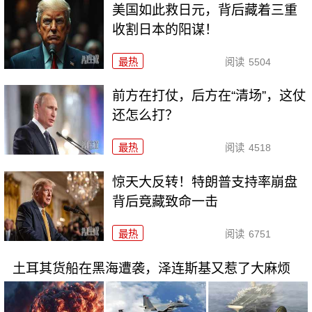
美国如此救日元，背后藏着三重
收割日本的阳谋！
最热
阅读
5504
前方在打仗，后方在“清场”，这仗
还怎么打？
最热
阅读
4518
惊天大反转！特朗普支持率崩盘
背后竟藏致命一击
最热
阅读
6751
土耳其货船在黑海遭袭，泽连斯基又惹了大麻烦