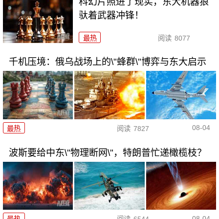
科幻片照进了现实，东大机器狼
驮着武器冲锋！
最热
阅读
8077
千机压境：俄乌战场上的\"蜂群\"博弈与东大启示
08-04
最热
阅读
7827
波斯要给中东\"物理断网\"，特朗普忙递橄榄枝？
08-04