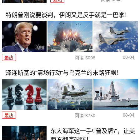
特朗普刚说要谈判，伊朗又是反手就是一巴掌！
08-04
最热
阅读
5098
泽连斯基的“清场行动”与乌克兰的末路狂飙！
08-04
最热
阅读
3750
东大海军这一手\"普及牌\"，让美
西方彻底破防！