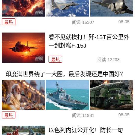
08-05
最热
阅读
15307
看不见就挨打！歼-15T百公里外
一剑封喉F-15J
最热
阅读
12208
印度满世界绕了一大圈，最后发现还是中国好？
08-05
最热
阅读
11981
以色列内讧公开化！防长一句