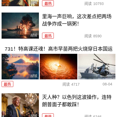
最热
阅读
10793
里海一声巨响，这次差点把两场
战争炸成一锅粥！
最热
阅读
8590
731！特高课还魂！高市早苗两把火烧穿日本国运
08-04
最热
阅读
4717
灭人种？以色列这波操作，连特
朗普面子都敢踩！
最热
阅读
6246