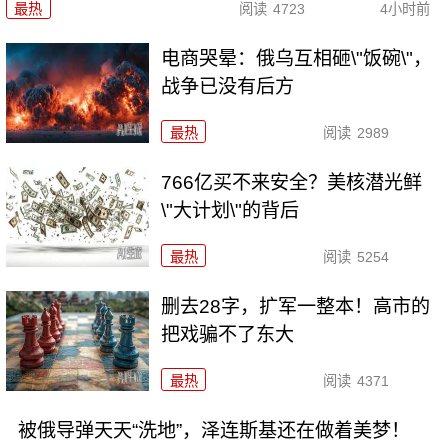
最热
阅读
4723
4小时前
电商哭晕：俄乌互相砸\"饭碗\"，
战争已没有后方
最热
阅读
2989
766亿买不来安全？美核潜光鲜
\"大计划\"的背后
最热
阅读
5254
删去28字，扩军一整本！高市的
把戏骗不了东大
最热
阅读
4371
被俄导弹天天“洗地”，泽连斯基还在做着美梦！