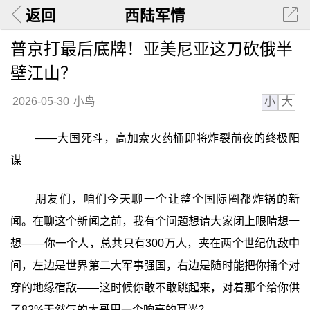
返回
西陆军情
普京打最后底牌！亚美尼亚这刀砍俄半
壁江山？
小
大
2026-05-30
小鸟
——大国死斗，高加索火药桶即将炸裂前夜的终极阳
谋
朋友们，咱们今天聊一个让整个国际圈都炸锅的新
闻。在聊这个新闻之前，我有个问题想请大家闭上眼睛想一
想——你一个人，总共只有300万人，夹在两个世纪仇敌中
间，左边是世界第二大军事强国，右边是随时能把你捅个对
穿的地缘宿敌——这时候你敢不敢跳起来，对着那个给你供
了82%天然气的大哥甩一个响亮的耳光？