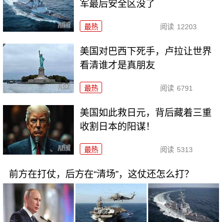
军最后安全区没了
最热
阅读
12203
美国对巴西下死手，卢拉让世界
看清谁才是真朋友
最热
阅读
6791
美国如此救日元，背后藏着三重
收割日本的阳谋！
最热
阅读
5313
前方在打仗，后方在“清场”，这仗还怎么打？