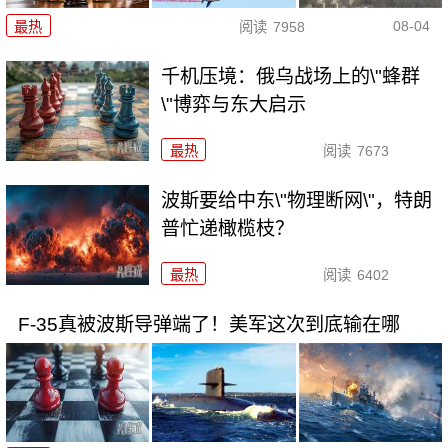
08-04
最热
阅读
7958
千机压境：俄乌战场上的\"蜂群
\"博弈与东大启示
最热
阅读
7673
波斯要给中东\"物理断网\"，特朗
普忙递橄榄枝？
最热
阅读
6402
F-35真被波斯导弹端了！美军这次到底输在哪