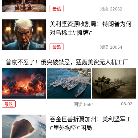
最热
阅读
22662
美利坚资源收割局：特朗普为何
对乌稀土\"摊牌\"
最热
阅读
10054
普京不忍了！俄突破禁忌，猛轰美资无人机工厂
08-03
最热
阅读
8564
吞金巨兽折翼加州：美利坚军工
\"里外掏空\"困局