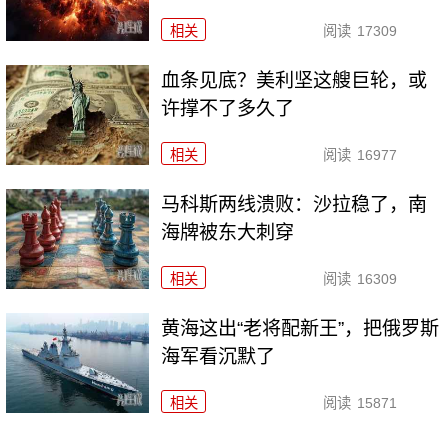
相关
阅读
17309
血条见底？美利坚这艘巨轮，或
许撑不了多久了
相关
阅读
16977
马科斯两线溃败：沙拉稳了，南
海牌被东大刺穿
相关
阅读
16309
黄海这出“老将配新王”，把俄罗斯
海军看沉默了
相关
阅读
15871