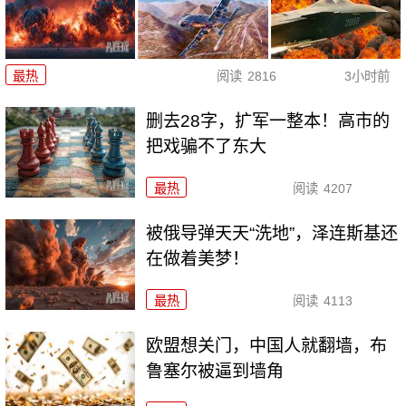
最热
阅读
2816
3小时前
删去28字，扩军一整本！高市的
把戏骗不了东大
最热
阅读
4207
被俄导弹天天“洗地”，泽连斯基还
在做着美梦！
最热
阅读
4113
欧盟想关门，中国人就翻墙，布
鲁塞尔被逼到墙角