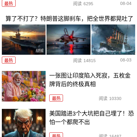
08-04
最热
阅读
6295
算了不打了？特朗普这脚刹车，把全世界都晃吐了
08-03
最热
阅读
14815
一张图让印度陷入死寂，五枚金
牌背后的终极真相
最热
阅读
10330
美国踏进3个大坑把自己埋了！恐
怕一个都爬不出
最热
阅读
16487