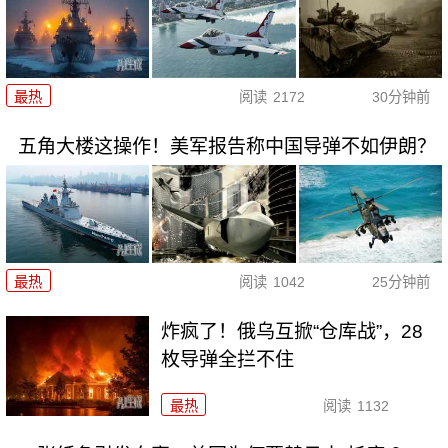
最热
阅读
2172
30分钟前
五角大楼这操作！美军报告称中国导弹不如伊朗？
最热
阅读
1042
25分钟前
炸疯了！俄乌互掀“仓库战”，28
枚导弹全拦不住
最热
阅读
1132