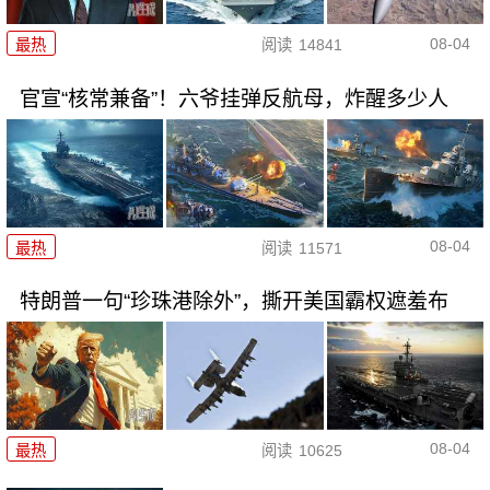
08-04
最热
阅读
14841
官宣“核常兼备”！六爷挂弹反航母，炸醒多少人
08-04
最热
阅读
11571
特朗普一句“珍珠港除外”，撕开美国霸权遮羞布
08-04
最热
阅读
10625