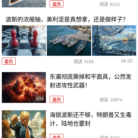
最热
阅读
6213
波斯的浓缩铀，美利坚是真想拿，还是做样子？
08-03
最热
阅读
4155
东瀛彻底撕掉和平面具，公然发
射进攻性武器！
最热
阅读
10974
海锁波斯还不够，特朗普又生毒
计，陆地也要封
最热
阅读
8376