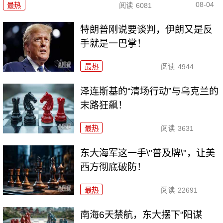
08-04
最热
阅读
6081
特朗普刚说要谈判，伊朗又是反
手就是一巴掌！
最热
阅读
4944
泽连斯基的“清场行动”与乌克兰的
末路狂飙！
最热
阅读
3631
东大海军这一手\"普及牌\"，让美
西方彻底破防！
最热
阅读
22691
南海6天禁航，东大摆下“阳谋