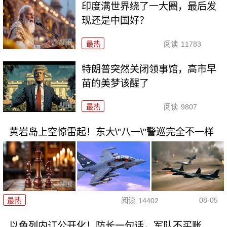
印度满世界绕了一大圈，最后发
现还是中国好？
最热
阅读
11783
特朗普突然关闭领事馆，高市早
苗的美梦该醒了
最热
阅读
9807
黄岩岛上空惊雷起！东大\"八一\"警巡完全不一样
08-05
最热
阅读
14402
以色列内讧公开化！防长一句话，军队不买账