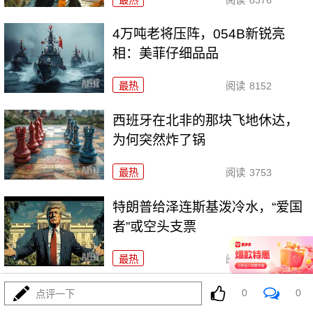
4万吨老将压阵，054B新锐亮
相：美菲仔细品品
最热
阅读
8152
西班牙在北非的那块飞地休达，
为何突然炸了锅
最热
阅读
3753
特朗普给泽连斯基泼冷水，“爱国
者”或空头支票
最热
阅读
3371
这事要干了，不但中东要爆，世
0
0
点评一下