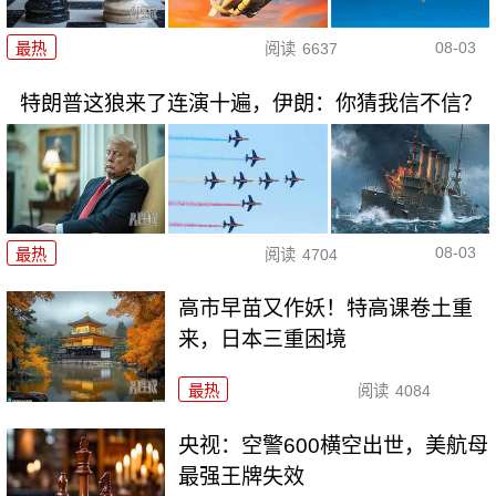
08-03
最热
阅读
6637
特朗普这狼来了连演十遍，伊朗：你猜我信不信？
08-03
最热
阅读
4704
高市早苗又作妖！特高课卷土重
来，日本三重困境
最热
阅读
4084
央视：空警600横空出世，美航母
最强王牌失效