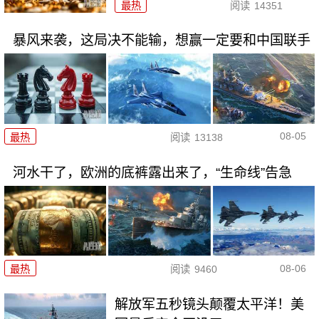
最热
阅读
14351
暴风来袭，这局决不能输，想赢一定要和中国联手
08-05
最热
阅读
13138
河水干了，欧洲的底裤露出来了，“生命线”告急
08-06
最热
阅读
9460
解放军五秒镜头颠覆太平洋！美