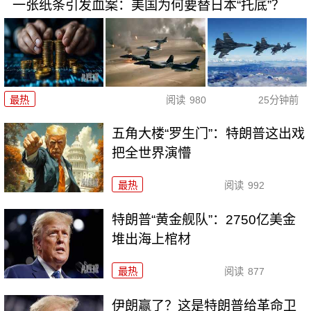
一张纸条引发血案：美国为何要替日本“托底”？
最热
阅读
980
25分钟前
五角大楼“罗生门”：特朗普这出戏
把全世界演懵
最热
阅读
992
特朗普“黄金舰队”：2750亿美金
堆出海上棺材
最热
阅读
877
伊朗赢了？这是特朗普给革命卫