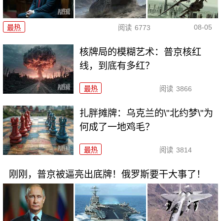
08-05
最热
阅读
6773
核牌局的模糊艺术：普京核红
线，到底有多红？
最热
阅读
3866
扎胖摊牌：乌克兰的\"北约梦\"为
何成了一地鸡毛？
最热
阅读
3814
刚刚，普京被逼亮出底牌！俄罗斯要干大事了！