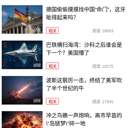
德国偷偷摸摸找中国“命门”，这牙
呲得起来吗？
相关
阅读
18603
巴铁横扫海湾：沙科之后谁会是
下一个？美国懵了
相关
阅读
18275
波斯这狠厉一击，终结了美军吹
了半个世纪的牛
相关
阅读
17945
冲之鸟礁一声炮响，高市早苗的
\"岛链梦\"碎一地