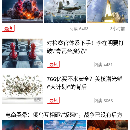
最热
阅读
6463
3小时前
对检察官体系下手！李在明要打
破\"青瓦台魔咒\"
最热
阅读
4481
766亿买不来安全？美核潜光鲜
\"大计划\"的背后
最热
阅读
5063
电商哭晕：俄乌互相砸\"饭碗\"，战争已没有后方