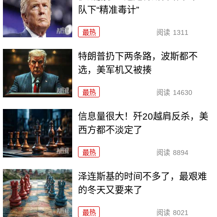
队下“精准毒计”
最热
阅读
1311
特朗普扔下两条路，波斯都不
选，美军机又被揍
最热
阅读
14630
信息量很大！歼20越肩反杀，美
西方都不淡定了
最热
阅读
8894
泽连斯基的时间不多了，最艰难
的冬天又要来了
最热
阅读
8021