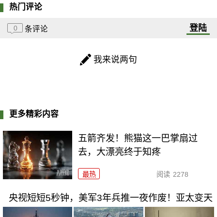
热门评论
登陆
0
条评论
我来说两句
更多精彩内容
五箭齐发！熊猫这一巴掌扇过
去，大漂亮终于知疼
最热
阅读
2278
央视短短5秒钟，美军3年兵推一夜作废！亚太变天