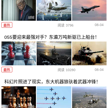
08-04
最热
阅读
3796
055要迎来最强对手？东瀛万吨新驱已上船台！
08-04
最热
阅读
10280
科幻片照进了现实，东大机器狼驮着武器冲锋！