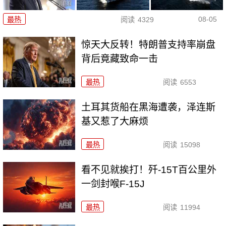
08-05
最热
阅读
4329
惊天大反转！特朗普支持率崩盘
背后竟藏致命一击
最热
阅读
6553
土耳其货船在黑海遭袭，泽连斯
基又惹了大麻烦
最热
阅读
15098
看不见就挨打！歼-15T百公里外
一剑封喉F-15J
最热
阅读
11994