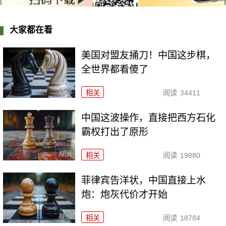
大家都在看
美国对盟友捅刀！中国这步棋，
全世界都看傻了
相关
阅读
34411
中国这波操作，直接把西方石化
霸权打出了原形
相关
阅读
19880
菲律宾告洋状，中国直接上水
炮：炮灰代价才开始
相关
阅读
18784