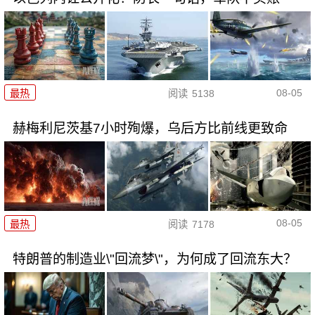
08-05
最热
阅读
5138
赫梅利尼茨基7小时殉爆，乌后方比前线更致命
08-05
最热
阅读
7178
特朗普的制造业\"回流梦\"，为何成了回流东大？