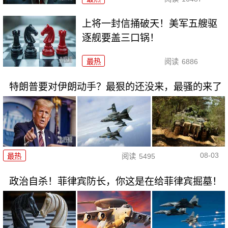
上将一封信捅破天！美军五艘驱
逐舰要盖三口锅！
最热
阅读
6886
特朗普要对伊朗动手？最狠的还没来，最骚的来了
08-03
最热
阅读
5495
政治自杀！菲律宾防长，你这是在给菲律宾掘墓！