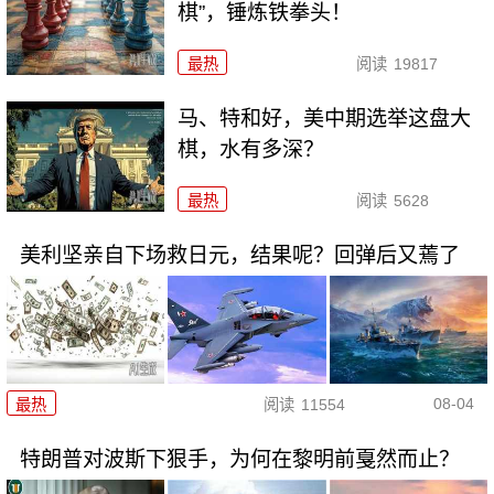
棋”，锤炼铁拳头！
最热
阅读
19817
马、特和好，美中期选举这盘大
棋，水有多深？
最热
阅读
5628
美利坚亲自下场救日元，结果呢？回弹后又蔫了
08-04
最热
阅读
11554
特朗普对波斯下狠手，为何在黎明前戛然而止？