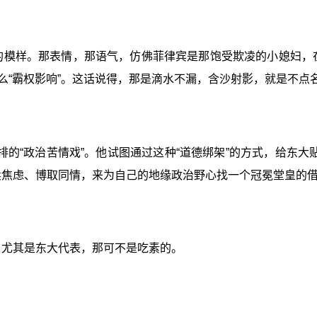
”的模样。那表情，那语气，仿佛菲律宾是那饱受欺凌的小媳妇，
什么“霸权影响”。这话说得，那是滴水不漏，含沙射影，就是不
的“政治苦情戏”。他试图通过这种“道德绑架”的方式，给东大贴
卖焦虑、博取同情，来为自己的地缘政治野心找一个冠冕堂皇的
。尤其是东大代表，那可不是吃素的。