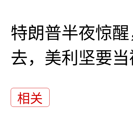
特朗普半夜惊醒
去，美利坚要当
相关