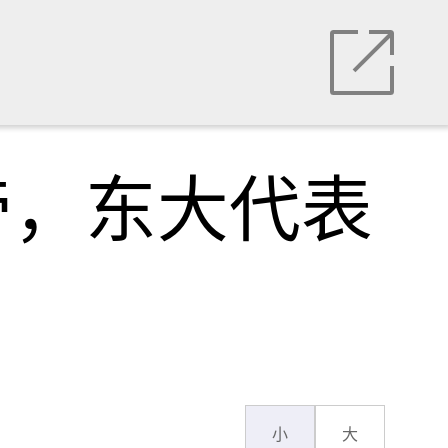
帝，东大代表
小
大