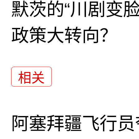
默茨的“川剧变
政策大转向？
相关
阿塞拜疆飞行员