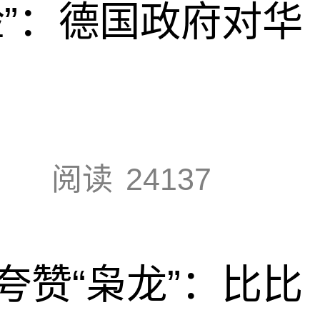
脸”：德国政府对华
阅读
24137
夸赞“枭龙”：比比