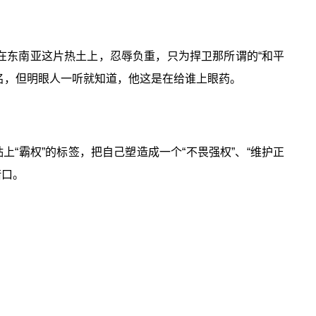
在东南亚这片热土上，忍辱负重，只为捍卫那所谓的“和平
点名，但明眼人一听就知道，他这是在给谁上眼药。
上“霸权”的标签，把自己塑造成一个“不畏强权”、“维护正
借口。