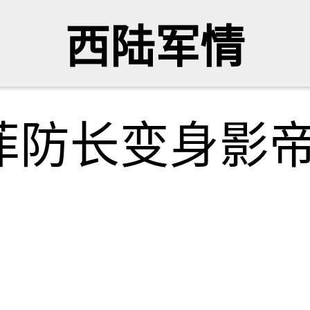
西陆军情
菲防长变身影