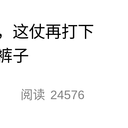
，这仗再打下
裤子
阅读
24576