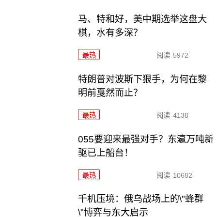
马、特和好，美中期选举这盘大
棋，水有多深？
最热
阅读
5972
特朗普对波斯下狠手，为何在黎
明前戛然而止？
最热
阅读
4138
055要迎来最强对手？东瀛万吨新
驱已上船台！
最热
阅读
10682
千机压境：俄乌战场上的\"蜂群
\"博弈与东大启示