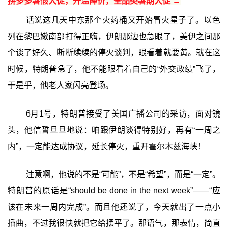
拼多多暑假大促，升温降价，全品类暑期大促 →
话说这几天中东那个火药桶又开始冒火星子了。以色
列在黎巴嫩南部打得正嗨，伊朗那边也急眼了，美伊之间那
个谈了好久、断断续续的停火谈判，眼看着就要黄。就在这
时候，特朗普急了，他不能眼看着自己的“外交政绩”飞了，
于是乎，他老人家闪亮登场。
6月1号，特朗普接受了美国广播公司的采访，面对镜
头，他信誓旦旦地说：咱跟伊朗谈得特别好，再有“一周之
内”，一定能达成协议，延长停火，重开霍尔木兹海峡！
注意啊，他说的不是“可能”，不是“希望”，而是“一定”。
特朗普的原话是“should be done in the next week”——“应
该在未来一周内完成”。而且他还说了，今天就出了一点小
插曲，不过我很快就把它给摆平了。那语气，那表情，简直