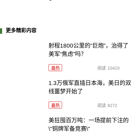
更多精彩内容
射程1800公里的“巨炮”，治得了
美军“焦虑”吗？
最热
阅读
10410
1.3万俄军直插日本海，美日的双
线噩梦开始了
最热
阅读
8272
美狂囤百万吨：一场提前下注的
\"铜牌军备竞赛\"