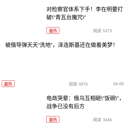
对检察官体系下手！李在明要打
破\"青瓦台魔咒\"
最热
阅读
5373
被俄导弹天天“洗地”，泽连斯基还在做着美梦！
08-06
最热
阅读
4970
电商哭晕：俄乌互相砸\"饭碗\"，
战争已没有后方
最热
阅读
3445