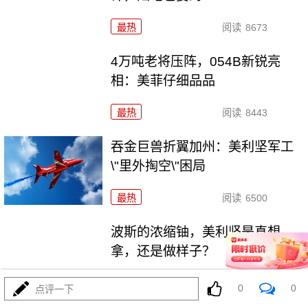
最热
阅读
8673
4万吨老将压阵，054B新锐亮
相：美菲仔细品品
最热
阅读
8443
吞金巨兽折翼加州：美利坚军工
\"里外掏空\"困局
最热
阅读
6500
波斯的浓缩铀，美利坚是真想
拿，还是做样子？
最热
阅读
4443
0
0
点评一下