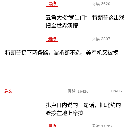
最热
阅读
3620
五角大楼“罗生门”：特朗普这出戏
把全世界演懵
最热
阅读
3507
特朗普扔下两条路，波斯都不选，美军机又被揍
08-06
最热
阅读
16416
扎卢日内说的一句话，把北约的
脸按在地上摩擦
最热
阅读
11707