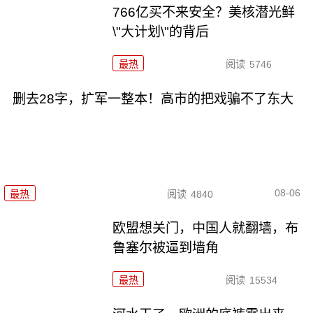
766亿买不来安全？美核潜光鲜
\"大计划\"的背后
最热
阅读
5746
删去28字，扩军一整本！高市的把戏骗不了东大
08-06
最热
阅读
4840
欧盟想关门，中国人就翻墙，布
鲁塞尔被逼到墙角
最热
阅读
15534