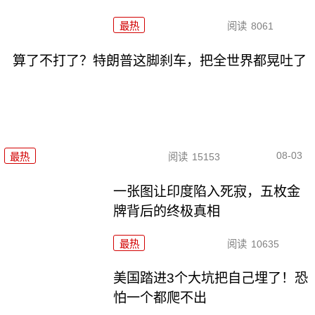
最热
阅读
8061
算了不打了？特朗普这脚刹车，把全世界都晃吐了
08-03
最热
阅读
15153
一张图让印度陷入死寂，五枚金
牌背后的终极真相
最热
阅读
10635
美国踏进3个大坑把自己埋了！恐
怕一个都爬不出