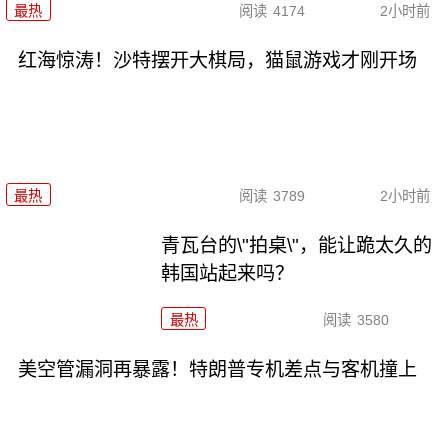
最热
阅读
4174
2小时前
红海惊涛！沙特摆开大棋局，猫鼠游戏才刚开场
最热
阅读
3789
2小时前
青瓦台的\"拍桌\"，能让跪太久的
韩国站起来吗？
最热
阅读
3580
美空管漏洞再暴露！特朗普专机差点与客机撞上