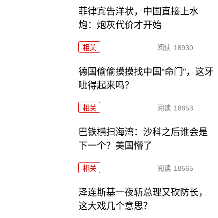
菲律宾告洋状，中国直接上水
炮：炮灰代价才开始
相关
阅读
18930
德国偷偷摸摸找中国“命门”，这牙
呲得起来吗？
相关
阅读
18853
巴铁横扫海湾：沙科之后谁会是
下一个？美国懵了
相关
阅读
18565
泽连斯基一夜斩总理又砍防长，
这大戏几个意思？