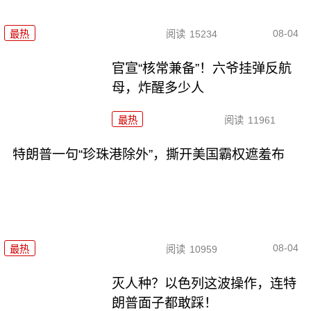
08-04
最热
阅读
15234
官宣“核常兼备”！六爷挂弹反航
母，炸醒多少人
最热
阅读
11961
特朗普一句“珍珠港除外”，撕开美国霸权遮羞布
08-04
最热
阅读
10959
灭人种？以色列这波操作，连特
朗普面子都敢踩！