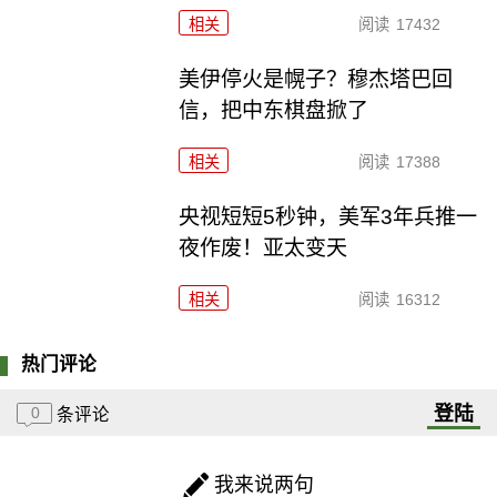
相关
阅读
17432
美伊停火是幌子？穆杰塔巴回
信，把中东棋盘掀了
相关
阅读
17388
央视短短5秒钟，美军3年兵推一
夜作废！亚太变天
相关
阅读
16312
热门评论
登陆
0
条评论
我来说两句