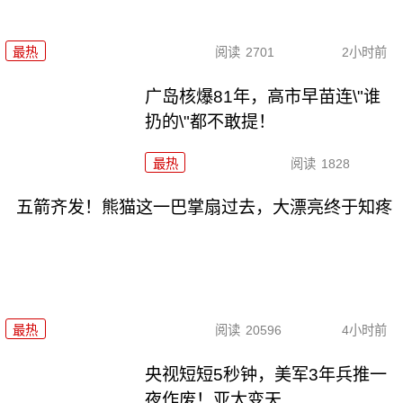
最热
阅读
2701
2小时前
广岛核爆81年，高市早苗连\"谁
扔的\"都不敢提！
最热
阅读
1828
五箭齐发！熊猫这一巴掌扇过去，大漂亮终于知疼
最热
阅读
20596
4小时前
央视短短5秒钟，美军3年兵推一
夜作废！亚太变天