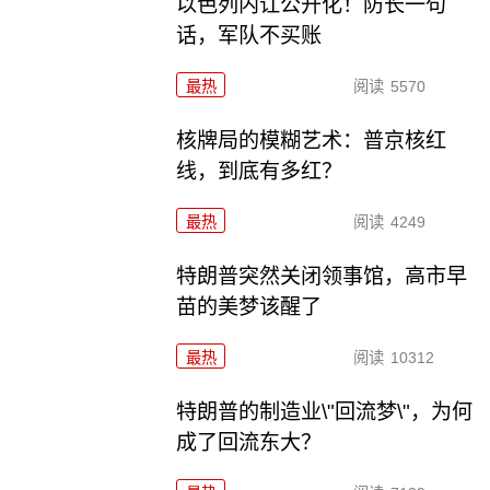
以色列内讧公开化！防长一句
话，军队不买账
最热
阅读
5570
核牌局的模糊艺术：普京核红
线，到底有多红？
最热
阅读
4249
特朗普突然关闭领事馆，高市早
苗的美梦该醒了
最热
阅读
10312
特朗普的制造业\"回流梦\"，为何
成了回流东大？