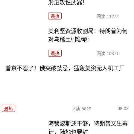
射进攻性武器！
最热
阅读
11272
美利坚资源收割局：特朗普为何
对乌稀土\"摊牌\"
最热
阅读
10371
普京不忍了！俄突破禁忌，猛轰美资无人机工厂
08-03
最热
阅读
8825
海锁波斯还不够，特朗普又生毒
计，陆地也要封