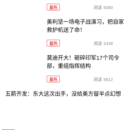
最热
阅读
6480
美利坚一场电子战演习，把自家
救护机送了命！
最热
阅读
5438
莫迪开大！砸碎印军17个司令
部，重组指挥结构
最热
阅读
5812
五箭齐发：东大这次出手，没给美方留半点幻想