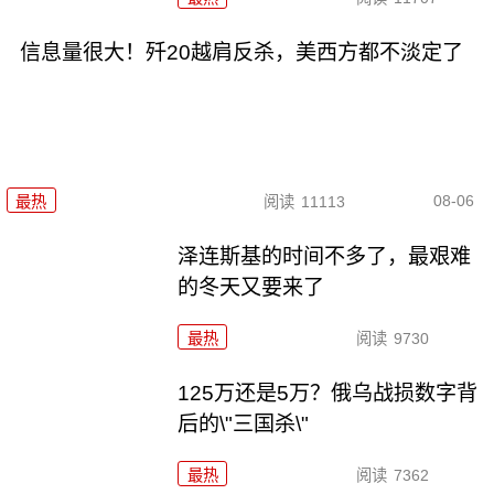
信息量很大！歼20越肩反杀，美西方都不淡定了
08-06
最热
阅读
11113
泽连斯基的时间不多了，最艰难
的冬天又要来了
最热
阅读
9730
125万还是5万？俄乌战损数字背
后的\"三国杀\"
最热
阅读
7362