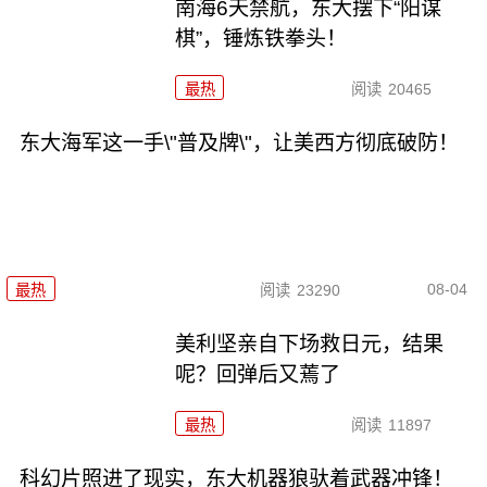
南海6天禁航，东大摆下“阳谋
棋”，锤炼铁拳头！
最热
阅读
20465
东大海军这一手\"普及牌\"，让美西方彻底破防！
08-04
最热
阅读
23290
美利坚亲自下场救日元，结果
呢？回弹后又蔫了
最热
阅读
11897
科幻片照进了现实，东大机器狼驮着武器冲锋！