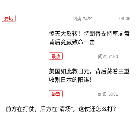
08-05
最热
阅读
7459
惊天大反转！特朗普支持率崩盘
背后竟藏致命一击
最热
阅读
7150
美国如此救日元，背后藏着三重
收割日本的阳谋！
最热
阅读
5931
前方在打仗，后方在“清场”，这仗还怎么打？