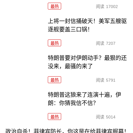
最热
阅读
17002
上将一封信捅破天！美军五艘驱
逐舰要盖三口锅！
最热
阅读
7207
特朗普要对伊朗动手？最狠的还
没来，最骚的来了
最热
阅读
5791
特朗普这狼来了连演十遍，伊
朗：你猜我信不信？
最热
阅读
5014
政治自杀！菲律宾防长，你这是在给菲律宾掘墓！