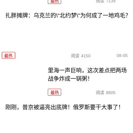
最热
阅读
7139
扎胖摊牌：乌克兰的\"北约梦\"为何成了一地鸡毛？
08-05
最热
阅读
4150
里海一声巨响，这次差点把两场
战争炸成一锅粥！
最热
阅读
8805
刚刚，普京被逼亮出底牌！俄罗斯要干大事了！