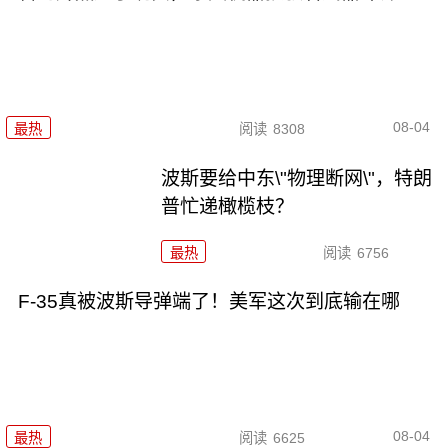
08-04
最热
阅读
8308
波斯要给中东\"物理断网\"，特朗
普忙递橄榄枝？
最热
阅读
6756
F-35真被波斯导弹端了！美军这次到底输在哪
08-04
最热
阅读
6625