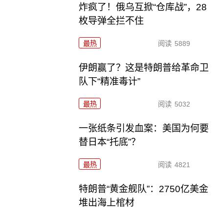
炸疯了！俄乌互掀“仓库战”，28
枚导弹全拦不住
最热
阅读
5889
伊朗赢了？这是特朗普给革命卫
队下“精准毒计”
最热
阅读
5032
一张纸条引发血案：美国为何要
替日本“托底”？
最热
阅读
4821
特朗普“黄金舰队”：2750亿美金
堆出海上棺材