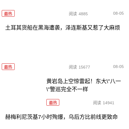
08-05
最热
阅读
4885
土耳其货船在黑海遭袭，泽连斯基又惹了大麻烦
08-05
最热
阅读
15677
黄岩岛上空惊雷起！东大\"八一
\"警巡完全不一样
最热
阅读
14941
赫梅利尼茨基7小时殉爆，乌后方比前线更致命