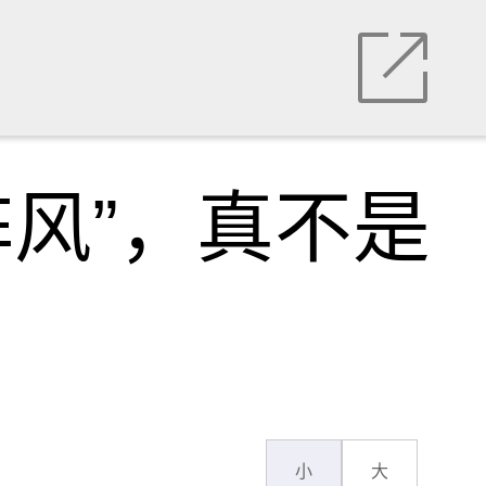
阵风”，真不是
小
大