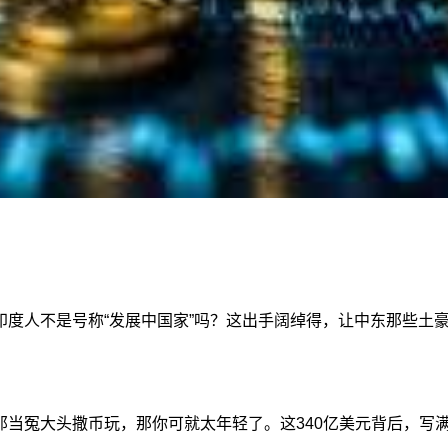
印度人不是号称“发展中国家”吗？这出手阔绰得，让中东那些土
当冤大头撒币玩，那你可就太年轻了。这340亿美元背后，写满了