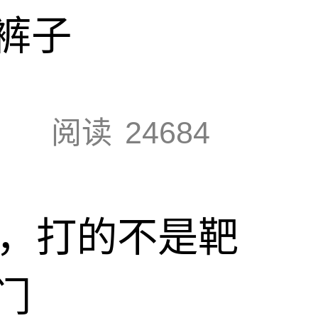
裤子
阅读
24684
击，打的不是靶
门