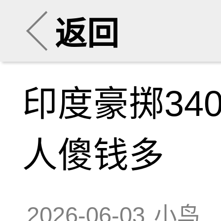
返回
印度豪掷34
人傻钱多
2026-06-03
小鸟