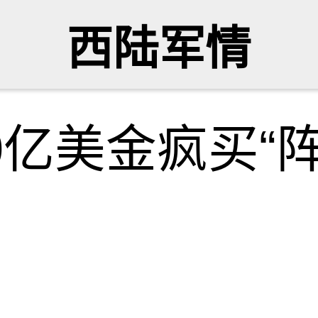
西陆军情
0亿美金疯买“