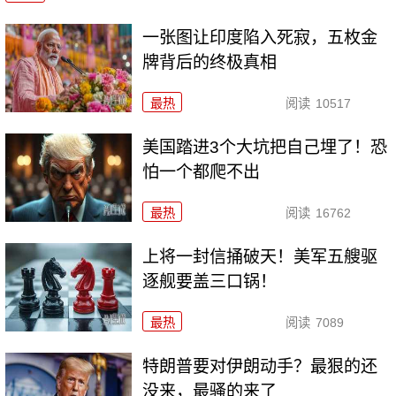
一张图让印度陷入死寂，五枚金
牌背后的终极真相
最热
阅读
10517
美国踏进3个大坑把自己埋了！恐
怕一个都爬不出
最热
阅读
16762
上将一封信捅破天！美军五艘驱
逐舰要盖三口锅！
最热
阅读
7089
特朗普要对伊朗动手？最狠的还
没来，最骚的来了