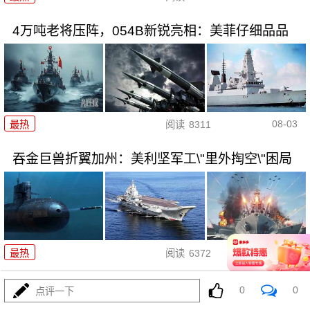
4万吨老将压阵，054B新锐亮相：美菲仔细品品
08-03
最热
阅读
8311
吞金巨兽折翼加州：美利坚军工\"里外掏空\"困局
08-03
最热
阅读
6372
波斯的浓缩铀，美利坚是真想
0
0
点评一下
拿，还是做样子？