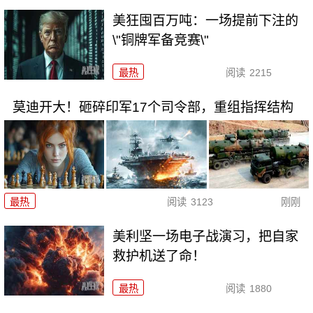
美狂囤百万吨：一场提前下注的
\"铜牌军备竞赛\"
最热
阅读
2215
莫迪开大！砸碎印军17个司令部，重组指挥结构
最热
阅读
3123
刚刚
美利坚一场电子战演习，把自家
救护机送了命！
最热
阅读
1880