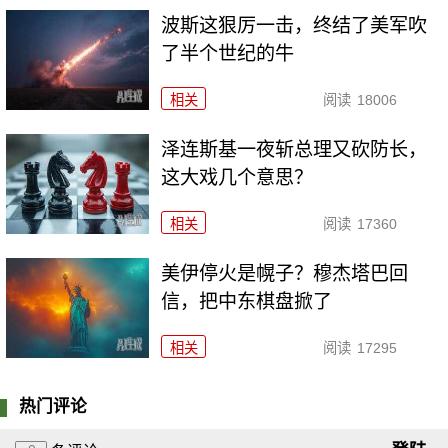
波斯这狠厉一击，终结了美军吹
了半个世纪的牛
相关
阅读
18006
泽连斯基一夜斩总理又砍防长，
这大戏几个意思？
相关
阅读
17360
美伊停火是幌子？穆杰塔巴回
信，把中东棋盘掀了
相关
阅读
17295
热门评论