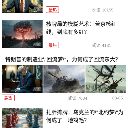
最热
阅读
10155
核牌局的模糊艺术：普京核红
线，到底有多红？
最热
阅读
4131
特朗普的制造业\"回流梦\"，为何成了回流东大？
08-05
最热
阅读
7034
扎胖摊牌：乌克兰的\"北约梦\"为
何成了一地鸡毛？