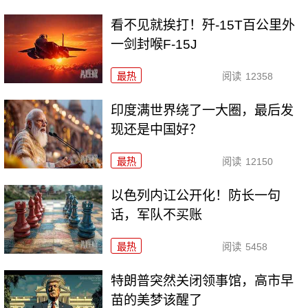
看不见就挨打！歼-15T百公里外
一剑封喉F-15J
最热
阅读
12358
印度满世界绕了一大圈，最后发
现还是中国好？
最热
阅读
12150
以色列内讧公开化！防长一句
话，军队不买账
最热
阅读
5458
特朗普突然关闭领事馆，高市早
苗的美梦该醒了