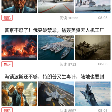
08-03
最热
阅读
10233
普京不忍了！俄突破禁忌，猛轰美资无人机工厂
08-03
最热
阅读
8713
海锁波斯还不够，特朗普又生毒计，陆地也要封
08-03
最热
阅读
8557