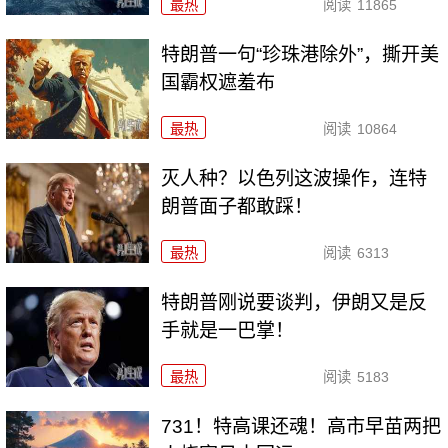
最热
阅读
11865
特朗普一句“珍珠港除外”，撕开美
国霸权遮羞布
最热
阅读
10864
灭人种？以色列这波操作，连特
朗普面子都敢踩！
最热
阅读
6313
特朗普刚说要谈判，伊朗又是反
手就是一巴掌！
最热
阅读
5183
731！特高课还魂！高市早苗两把