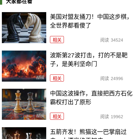
大家都在看
美国对盟友捅刀！中国这步棋，
全世界都看傻了
相关
阅读
34524
波斯第27波打击，打的不是靶
子，是美利坚命门
相关
阅读
24996
中国这波操作，直接把西方石化
霸权打出了原形
相关
阅读
19962
五箭齐发！熊猫这一巴掌扇过