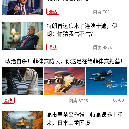
最热
阅读
5661
特朗普这狼来了连演十遍，伊
朗：你猜我信不信？
最热
阅读
4875
政治自杀！菲律宾防长，你这是在给菲律宾掘墓！
08-03
最热
阅读
6795
高市早苗又作妖！特高课卷土重
来，日本三重困境