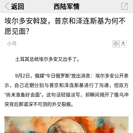
返回
西陆军情
埃尔多安斡旋，普京和泽连斯基为何不
愿见面？
小
大
小鸟
土耳其总统埃尔多安又出手了。
9月2日，俄媒“今日俄罗斯”放出消息：埃尔多安公开表
示，自己近期分别与普京和泽连斯基进行了沟通，但双方
“尚未准备好会面”。这句话轻描淡写，却瞬间揭开了俄乌冲
突背后那道深不可测的外交裂痕。