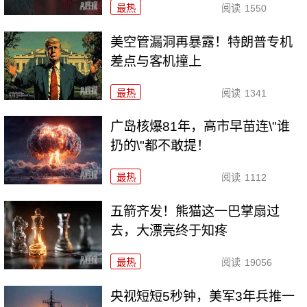
最热
阅读
1550
美空管漏洞再暴露！特朗普专机
差点与客机撞上
最热
阅读
1341
广岛核爆81年，高市早苗连\"谁
扔的\"都不敢提！
最热
阅读
1112
五箭齐发！熊猫这一巴掌扇过
去，大漂亮终于知疼
最热
阅读
19056
央视短短5秒钟，美军3年兵推一