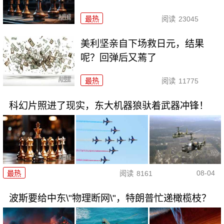
最热
阅读
23045
美利坚亲自下场救日元，结果
呢？回弹后又蔫了
最热
阅读
11775
科幻片照进了现实，东大机器狼驮着武器冲锋！
08-04
最热
阅读
8161
波斯要给中东\"物理断网\"，特朗普忙递橄榄枝？