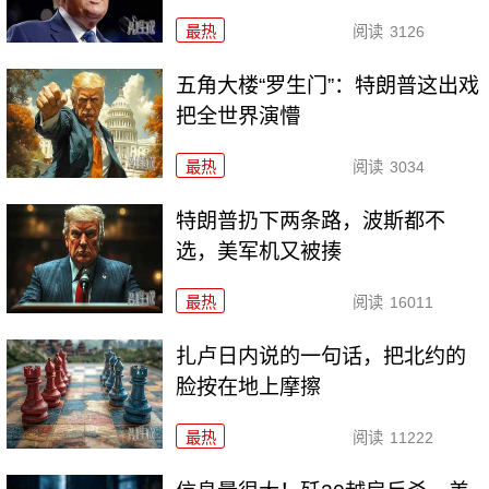
最热
阅读
3126
五角大楼“罗生门”：特朗普这出戏
把全世界演懵
最热
阅读
3034
特朗普扔下两条路，波斯都不
选，美军机又被揍
最热
阅读
16011
扎卢日内说的一句话，把北约的
脸按在地上摩擦
最热
阅读
11222