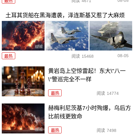
08-05
最热
阅读
4671
土耳其货船在黑海遭袭，泽连斯基又惹了大麻烦
08-05
最热
阅读
15468
黄岩岛上空惊雷起！东大\"八一
\"警巡完全不一样
最热
阅读
14774
赫梅利尼茨基7小时殉爆，乌后方
比前线更致命
最热
阅读
7498