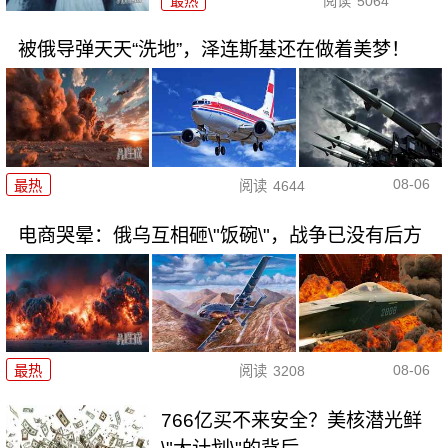
最热
阅读
5064
被俄导弹天天“洗地”，泽连斯基还在做着美梦！
08-06
最热
阅读
4644
电商哭晕：俄乌互相砸\"饭碗\"，战争已没有后方
08-06
最热
阅读
3208
766亿买不来安全？美核潜光鲜