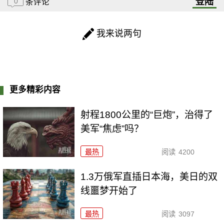
登陆
0
条评论
我来说两句
更多精彩内容
射程1800公里的“巨炮”，治得了
美军“焦虑”吗？
最热
阅读
4200
1.3万俄军直插日本海，美日的双
线噩梦开始了
最热
阅读
3097