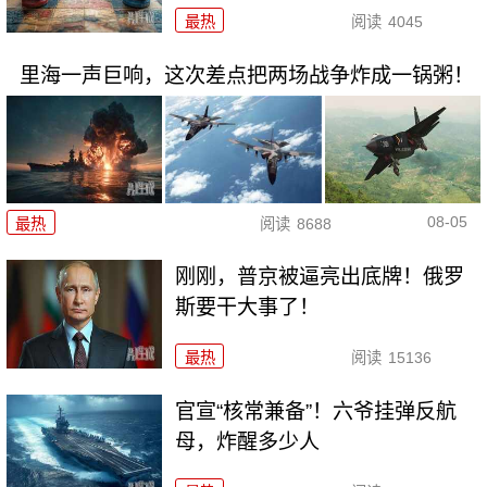
最热
阅读
4045
里海一声巨响，这次差点把两场战争炸成一锅粥！
08-05
最热
阅读
8688
刚刚，普京被逼亮出底牌！俄罗
斯要干大事了！
最热
阅读
15136
官宣“核常兼备”！六爷挂弹反航
母，炸醒多少人