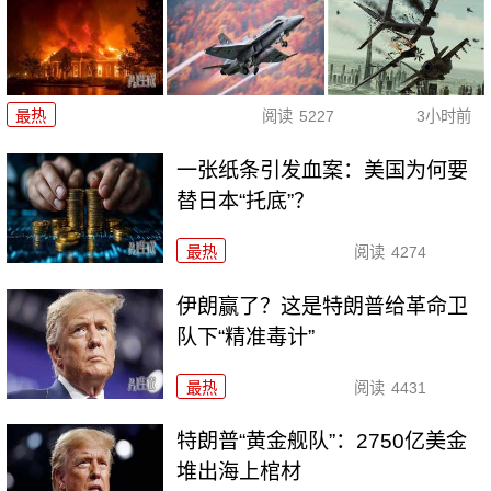
最热
阅读
5227
3小时前
一张纸条引发血案：美国为何要
替日本“托底”？
最热
阅读
4274
伊朗赢了？这是特朗普给革命卫
队下“精准毒计”
最热
阅读
4431
特朗普“黄金舰队”：2750亿美金
堆出海上棺材