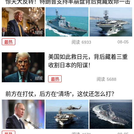
惊天大反转！特朗普支持率崩盘背后竟藏致命一击
08-05
最热
阅读
6933
美国如此救日元，背后藏着三重
收割日本的阳谋！
最热
阅读
5688
前方在打仗，后方在“清场”，这仗还怎么打？