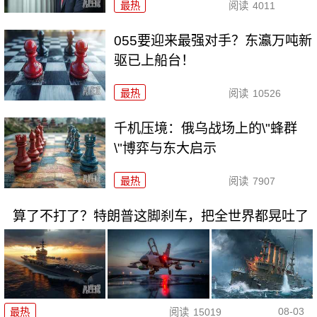
最热
阅读
4011
055要迎来最强对手？东瀛万吨新
驱已上船台！
最热
阅读
10526
千机压境：俄乌战场上的\"蜂群
\"博弈与东大启示
最热
阅读
7907
算了不打了？特朗普这脚刹车，把全世界都晃吐了
08-03
最热
阅读
15019