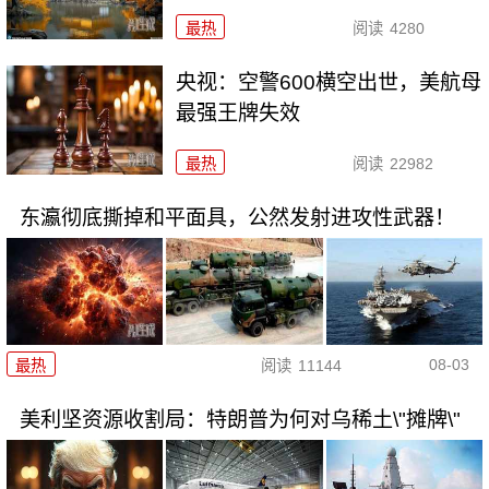
最热
阅读
4280
央视：空警600横空出世，美航母
最强王牌失效
最热
阅读
22982
东瀛彻底撕掉和平面具，公然发射进攻性武器！
08-03
最热
阅读
11144
美利坚资源收割局：特朗普为何对乌稀土\"摊牌\"