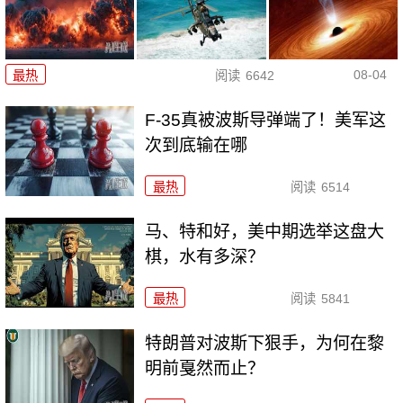
08-04
最热
阅读
6642
F-35真被波斯导弹端了！美军这
次到底输在哪
最热
阅读
6514
马、特和好，美中期选举这盘大
棋，水有多深？
最热
阅读
5841
特朗普对波斯下狠手，为何在黎
明前戛然而止？