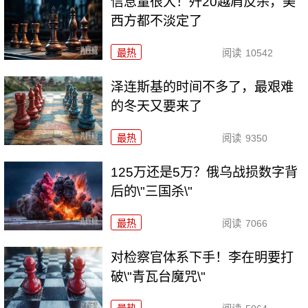
信息量很大！歼20越肩反杀，美
西方都不淡定了
最热
阅读
10542
泽连斯基的时间不多了，最艰难
的冬天又要来了
最热
阅读
9350
125万还是5万？俄乌战损数字背
后的\"三国杀\"
最热
阅读
7066
对检察官体系下手！李在明要打
破\"青瓦台魔咒\"