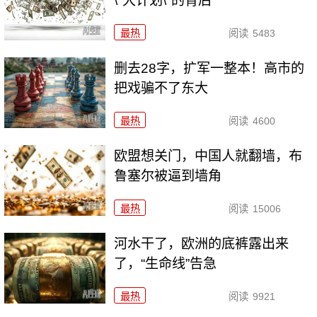
\"大计划\"的背后
最热
阅读
5483
删去28字，扩军一整本！高市的
把戏骗不了东大
最热
阅读
4600
欧盟想关门，中国人就翻墙，布
鲁塞尔被逼到墙角
最热
阅读
15006
河水干了，欧洲的底裤露出来
了，“生命线”告急
最热
阅读
9921