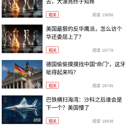
去，大漂亮终于知疼
相关
阅读
19056
美国最狠的反华鹰派，怎么访个
华还委屈上了？
相关
阅读
18778
德国偷偷摸摸找中国“命门”，这牙
呲得起来吗？
相关
阅读
18745
巴铁横扫海湾：沙科之后谁会是
下一个？美国懵了
相关
阅读
18438