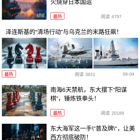
火烧穿日本国运
最热
阅读
4797
泽连斯基的“清场行动”与乌克兰的末路狂飙！
08-04
最热
阅读
3821
南海6天禁航，东大摆下“阳谋
棋”，锤炼铁拳头！
最热
阅读
20189
东大海军这一手\"普及牌\"，让美
西方彻底破防！