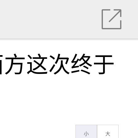
西方这次终于
小
大