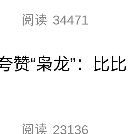
阅读
34471
夸赞“枭龙”：比比
阅读
23136