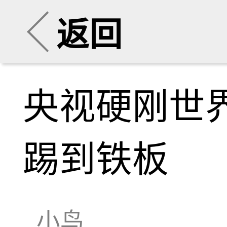
返回
央视硬刚世
踢到铁板
小鸟